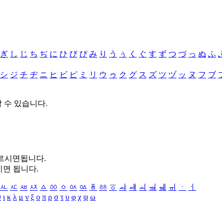
ぎ
し
じ
ち
ぢ
に
ひ
び
ぴ
み
り
う
ぅ
く
ぐ
す
ず
つ
づ
っ
ぬ
ふ
シ
ジ
チ
ヂ
ニ
ヒ
ビ
ピ
ミ
リ
ウ
ゥ
ク
グ
ス
ズ
ツ
ヅ
ッ
ヌ
フ
ブ
할 수 있습니다.
누르시면됩니다.
시면 됩니다.
ㅻ
ㅼ
ㅽ
ㅾ
ㅿ
ㆀ
ㆁ
ㆂ
ㆃ
ㆄ
ㆅ
ㆆ
ㆇ
ㆈ
ㆉ
ㆊ
ㆋ
ㆌ
ㆍ
ㆎ
θ
ι
κ
λ
μ
ν
ξ
ο
π
ρ
σ
τ
υ
φ
χ
ψ
ω