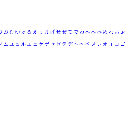
ぶ
ぷ
む
ゆ
ゅ
る
え
ぇ
け
げ
せ
ぜ
て
で
ね
へ
べ
ぺ
め
れ
お
ぉ
プ
ム
ユ
ュ
ル
エ
ェ
ケ
ゲ
セ
ゼ
テ
デ
ヘ
ベ
ペ
メ
レ
オ
ォ
コ
ゴ