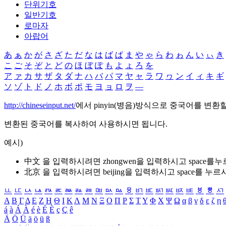
단위기호
일반기호
로마자
아랍어
あ
ぁ
か
が
さ
ざ
た
だ
な
は
ば
ぱ
ま
や
ゃ
ら
わ
ゎ
ん
い
ぃ
き
こ
ご
そ
ぞ
と
ど
の
ほ
ぼ
ぽ
も
よ
ょ
ろ
を
ア
ァ
カ
サ
ザ
タ
ダ
ナ
ハ
バ
パ
マ
ヤ
ャ
ラ
ワ
ヮ
ン
イ
ィ
キ
ギ
ソ
ゾ
ト
ド
ノ
ホ
ボ
ポ
モ
ヨ
ョ
ロ
ヲ
―
http://chineseinput.net/
에서 pinyin(병음)방식으로 중국어를 변환
변환된 중국어를 복사하여 사용하시면 됩니다.
예시)
中文 을 입력하시려면
zhongwen
을 입력하시고 space를
北京 을 입력하시려면
beijing
을 입력하시고 space를 누르
ㅥ
ㅦ
ㅧ
ㅨ
ㅩ
ㅪ
ㅫ
ㅬ
ㅭ
ㅮ
ㅯ
ㅰ
ㅱ
ㅲ
ㅳ
ㅴ
ㅵ
ㅶ
ㅷ
ㅸ
ㅹ
ㅺ
Α
Β
Γ
Δ
Ε
Ζ
Η
Θ
Ι
Κ
Λ
Μ
Ν
Ξ
Ο
Π
Ρ
Σ
Τ
Υ
Φ
Χ
Ψ
Ω
α
β
γ
δ
ε
ζ
η
á
à
Á
À
é
è
É
È
ç
Ç
ê
Ä
Ö
Ü
ä
ö
ü
ß