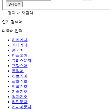
상세검색
결과 내 재검색
인기 검색어
다국어 입력
히라가나
가타카나
중국어
한글고어
그리스문자
프랑스어
독일어
히브리어
괄호기호
학술기호
기술기호
첨자기호
라틴문자
러시아문자