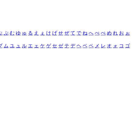
ぶ
ぷ
む
ゆ
ゅ
る
え
ぇ
け
げ
せ
ぜ
て
で
ね
へ
べ
ぺ
め
れ
お
ぉ
プ
ム
ユ
ュ
ル
エ
ェ
ケ
ゲ
セ
ゼ
テ
デ
ヘ
ベ
ペ
メ
レ
オ
ォ
コ
ゴ