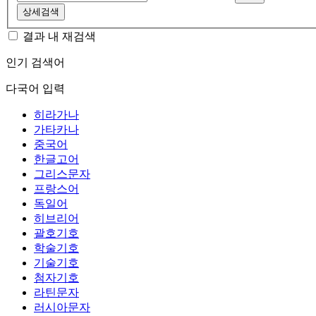
상세검색
결과 내 재검색
인기 검색어
다국어 입력
히라가나
가타카나
중국어
한글고어
그리스문자
프랑스어
독일어
히브리어
괄호기호
학술기호
기술기호
첨자기호
라틴문자
러시아문자