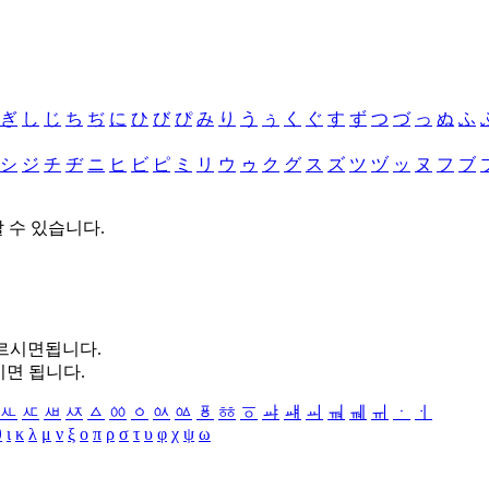
ぎ
し
じ
ち
ぢ
に
ひ
び
ぴ
み
り
う
ぅ
く
ぐ
す
ず
つ
づ
っ
ぬ
ふ
シ
ジ
チ
ヂ
ニ
ヒ
ビ
ピ
ミ
リ
ウ
ゥ
ク
グ
ス
ズ
ツ
ヅ
ッ
ヌ
フ
ブ
할 수 있습니다.
누르시면됩니다.
시면 됩니다.
ㅻ
ㅼ
ㅽ
ㅾ
ㅿ
ㆀ
ㆁ
ㆂ
ㆃ
ㆄ
ㆅ
ㆆ
ㆇ
ㆈ
ㆉ
ㆊ
ㆋ
ㆌ
ㆍ
ㆎ
θ
ι
κ
λ
μ
ν
ξ
ο
π
ρ
σ
τ
υ
φ
χ
ψ
ω