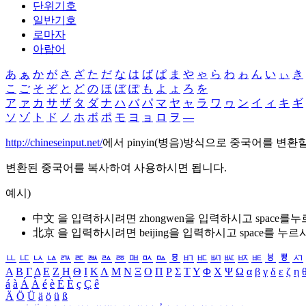
단위기호
일반기호
로마자
아랍어
あ
ぁ
か
が
さ
ざ
た
だ
な
は
ば
ぱ
ま
や
ゃ
ら
わ
ゎ
ん
い
ぃ
き
こ
ご
そ
ぞ
と
ど
の
ほ
ぼ
ぽ
も
よ
ょ
ろ
を
ア
ァ
カ
サ
ザ
タ
ダ
ナ
ハ
バ
パ
マ
ヤ
ャ
ラ
ワ
ヮ
ン
イ
ィ
キ
ギ
ソ
ゾ
ト
ド
ノ
ホ
ボ
ポ
モ
ヨ
ョ
ロ
ヲ
―
http://chineseinput.net/
에서 pinyin(병음)방식으로 중국어를 변환
변환된 중국어를 복사하여 사용하시면 됩니다.
예시)
中文 을 입력하시려면
zhongwen
을 입력하시고 space를
北京 을 입력하시려면
beijing
을 입력하시고 space를 누르
ㅥ
ㅦ
ㅧ
ㅨ
ㅩ
ㅪ
ㅫ
ㅬ
ㅭ
ㅮ
ㅯ
ㅰ
ㅱ
ㅲ
ㅳ
ㅴ
ㅵ
ㅶ
ㅷ
ㅸ
ㅹ
ㅺ
Α
Β
Γ
Δ
Ε
Ζ
Η
Θ
Ι
Κ
Λ
Μ
Ν
Ξ
Ο
Π
Ρ
Σ
Τ
Υ
Φ
Χ
Ψ
Ω
α
β
γ
δ
ε
ζ
η
á
à
Á
À
é
è
É
È
ç
Ç
ê
Ä
Ö
Ü
ä
ö
ü
ß