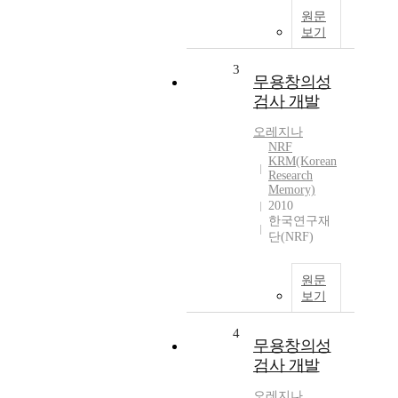
원문
보기
3
무용창의성
검사 개발
오레지나
NRF
KRM(Korean
Research
Memory)
2010
한국연구재
단(NRF)
원문
보기
4
무용창의성
검사 개발
오레지나