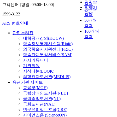
저자순
출력
고객센터 (평일: 09:00~18:00)
발행기
30개씩
관순
1599-3122
출력
50개씩
ARS 번호안내
출력
100개씩
관련누리집
출력
대학공개강의(KOCW)
학술정보통계시스템(Rinfo)
외국학술지지원센터(FRIC)
학술관계분석서비스(SAM)
사서커뮤니티
기관회원
지식나눔(LOOK)
의학전자도서관(MEDLIS)
유관기관 사이트
교육부(MOE)
국립장애인도서관(NLD)
국립중앙도서관(NL)
국회도서관(NAL)
연구윤리정보포털(CRE)
사이언스온 (ScienceON)