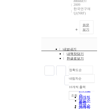
Memory)
2009
한국연구재
단(NRF)
원문
보기
내보내기
내책장담기
한글로보기
정확도순
내림차순
정확도
순
10개씩 출력
내림차순
인기도
순
조회
10개씩
연도순
출력
제목순
20개씩