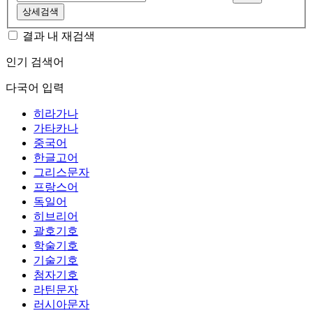
상세검색
결과 내 재검색
인기 검색어
다국어 입력
히라가나
가타카나
중국어
한글고어
그리스문자
프랑스어
독일어
히브리어
괄호기호
학술기호
기술기호
첨자기호
라틴문자
러시아문자