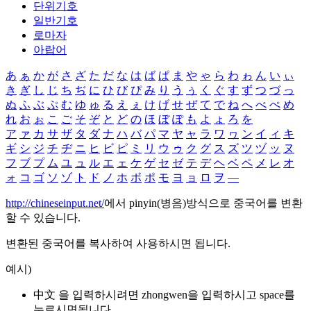
단위기호
일반기호
로마자
아랍어
あ
ぁ
か
が
さ
ざ
た
だ
な
は
ば
ぱ
ま
や
ゃ
ら
わ
ゎ
ん
い
ぃ
き
ぎ
し
じ
ち
ぢ
に
ひ
び
ぴ
み
り
う
ぅ
く
ぐ
す
ず
つ
づ
っ
ぬ
ふ
ぶ
ぷ
む
ゆ
ゅ
る
え
ぇ
け
げ
せ
ぜ
て
で
ね
へ
べ
ぺ
め
れ
お
ぉ
こ
ご
そ
ぞ
と
ど
の
ほ
ぼ
ぽ
も
よ
ょ
ろ
を
ア
ァ
カ
サ
ザ
タ
ダ
ナ
ハ
バ
パ
マ
ヤ
ャ
ラ
ワ
ヮ
ン
イ
ィ
キ
ギ
シ
ジ
チ
ヂ
ニ
ヒ
ビ
ピ
ミ
リ
ウ
ゥ
ク
グ
ス
ズ
ツ
ヅ
ッ
ヌ
フ
ブ
プ
ム
ユ
ュ
ル
エ
ェ
ケ
ゲ
セ
ゼ
テ
デ
ヘ
ベ
ペ
メ
レ
オ
ォ
コ
ゴ
ソ
ゾ
ト
ド
ノ
ホ
ボ
ポ
モ
ヨ
ョ
ロ
ヲ
―
http://chineseinput.net/
에서 pinyin(병음)방식으로 중국어를 변환
할 수 있습니다.
변환된 중국어를 복사하여 사용하시면 됩니다.
예시)
中文 을 입력하시려면
zhongwen
을 입력하시고 space를
누르시면됩니다.