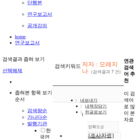
단행본
연구보고서
공개강의
home
연구보고서
검색결과 좁혀 보기
연관
저자 : 오레지
검색키워드
검색
나
선택해제
(검색결과
7
건)
어 추
천
좁혀본 항목 보기
이 검
순서
색어
내보내기
로 많
내책장담기
검색량순
한글로보기
이 본
1
가나다순
자료
발행기관
정확도순
한
[조사자료]
국연
내림차순