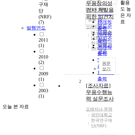
정확도
활용
무용창의성
구재
순
도 높
10개씩 출력
검사 개발을
단
내림차순
인기도
은 자
위한 의견지
(NRF)
순
조회
료
10개씩
(7)
연도순
오레지나
발행연도
출력
제목순
대구카톨릭
20개씩
대학교
저자순
2011
출력
한국연구재
발행기
(1)
30개씩
단(NRF)
관순
출력
2010
50개씩
(2)
원문
출력
보기
100개씩
2009
출력
(1)
2
[조사자료]
2003
무용수행능
(1)
력 설문조사
오늘 본 자료
오레지나
,
문영
국민대학교
한국연구재
단(NRF)