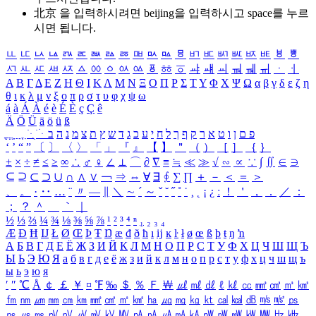
北京 을 입력하시려면
beijing
을 입력하시고 space를 누르
시면 됩니다.
ㅥ
ㅦ
ㅧ
ㅨ
ㅩ
ㅪ
ㅫ
ㅬ
ㅭ
ㅮ
ㅯ
ㅰ
ㅱ
ㅲ
ㅳ
ㅴ
ㅵ
ㅶ
ㅷ
ㅸ
ㅹ
ㅺ
ㅻ
ㅼ
ㅽ
ㅾ
ㅿ
ㆀ
ㆁ
ㆂ
ㆃ
ㆄ
ㆅ
ㆆ
ㆇ
ㆈ
ㆉ
ㆊ
ㆋ
ㆌ
ㆍ
ㆎ
Α
Β
Γ
Δ
Ε
Ζ
Η
Θ
Ι
Κ
Λ
Μ
Ν
Ξ
Ο
Π
Ρ
Σ
Τ
Υ
Φ
Χ
Ψ
Ω
α
β
γ
δ
ε
ζ
η
θ
ι
κ
λ
μ
ν
ξ
ο
π
ρ
σ
τ
υ
φ
χ
ψ
ω
á
à
Á
À
é
è
É
È
ç
Ç
ê
Ä
Ö
Ü
ä
ö
ü
ß
ְ
ֳ
ֲ
ֱ
ָ
ַ
ֵ
ֶ
ִ
ֹ
ּ
ֻ
ׂ
ׁ
ּ
ב
ה
נ
מ
צ
ת
ץ
ש
ד
ג
כ
ע
י
ח
ל
ך
ף
ק
ר
א
ט
ו
ן
ם
פ
‘
’
“
”
〔
〕
〈
〉
「
」
『
』
【
】
＂
（
）
［
］
｛
｝
±
×
÷
≠
≤
≥
∞
∴
♂
♀
∠
⊥
⌒
∂
∇
≡
≒
≪
≫
√
∽
∝
∵
∫
∬
∈
∋
⊆
⊇
⊂
⊃
∪
∩
∧
∨
￢
⇒
⇔
∀
∃
∮
∑
∏
＋
－
＜
＝
＞
、
。
·
‥
…
¨
〃
―
∥
＼
∼
´
～
ˇ
˘
˝
˚
˙
¸
˛
¡
¿
ː
！
＇
，
．
／
：
；
？
＾
＿
｀
｜
½
⅓
⅔
¼
¾
⅛
⅜
⅝
⅞
¹
²
³
⁴
ⁿ
₁
₂
₃
₄
Æ
Ð
Ħ
Ĳ
Ł
Ø
Œ
Þ
Ŧ
Ŋ
æ
đ
ð
ħ
ı
ĳ
ĸ
ŀ
ł
ø
œ
ß
þ
ŧ
ŋ
ŉ
А
Б
В
Г
Д
Е
Ё
Ж
З
И
Й
К
Л
М
Н
О
П
Р
С
Т
У
Ф
Х
Ц
Ч
Ш
Щ
Ъ
Ы
Ь
Э
Ю
Я
а
б
в
г
д
е
ё
ж
з
и
й
к
л
м
н
о
п
р
с
т
у
ф
х
ц
ч
ш
щ
ъ
ы
ь
э
ю
я
′
″
℃
Å
￠
￡
￥
¤
℉
‰
＄
％
Ｆ
￦
㎕
㎖
㎗
ℓ
㎘
㏄
㎣
㎤
㎥
㎦
㎙
㎚
㎛
㎜
㎝
㎞
㎟
㎠
㎡
㎢
㏊
㎍
㎎
㎏
㏏
㎈
㎉
㏈
㎧
㎨
㎰
㎱
㎲
㎳
㎴
㎵
㎶
㎷
㎸
㎹
㎀
㎁
㎂
㎃
㎄
㎺
㎻
㎽
㎾
㎿
㎐
㎑