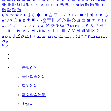
㎒
㎓
㎔
Ω
㏀
㏁
㎊
㎋
㎌
㏖
㏅
㎭
㎮
㎯
㏛
㎩
㎪
㎫
㎬
㏝
㏐
㏓
㏃
㏉
㏜
㏆
§
※
☆
★
○
●
◎
◇
◆
□
■
△
▽
→
←
↑
↓
↔
〓
◁
◀
▷
▶
♤
♠
♡
♥
♧
♣
⊙
◈
▣
◐
◑
▒
▤
▥
▨
▧
▦
▩
♨
☏
☎
☜
☞
¶
†
‡
↕
↗
↙
↖
↘
♭
♩
♪
♬
㉿
㈜
№
㏇
™
㏂
㏘
℡
＃
＆
＊
＠
ª
º
ⅰ
ⅱ
ⅲ
ⅳ
ⅴ
ⅵ
ⅶ
ⅷ
ⅸ
ⅹ
Ⅰ
Ⅱ
Ⅲ
Ⅳ
Ⅴ
Ⅵ
Ⅶ
Ⅷ
Ⅸ
Ⅹ
ا
ب
ت
ث
ج
ح
خ
د
ذ
ر
ز
س
ش
ص
ض
ط
ظ
ع
غ
ف
ق
ک
ل
م
ن
ه
و
ی
닫기
통합검색
국내학술논문
학위논문
해외학술논문
학술지