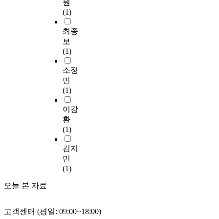
원
,
러
바
연
어
l
u
y
두
(1)
s
한
른
구
졌
a
i
s
께
u
사
인
들
지
s
l
i
2
최종
c
회
성
처
만
e
d
c
0
보
h
적
을
럼
,
r
s
a
∼
(1)
a
가
함
단
상
b
a
l
5
s
치
양
일
호
e
n
/
0
소정
r
에
한
목
연
a
e
m
㎛
민
o
대
인
표
결
m
t
e
의
(1)
a
한
재
를
성
i
w
c
완
d
중
양
기
기
s
o
h
화
이강
s
요
성
반
울
t
r
a
층
환
,
성
을
으
기
h
k
n
을
(1)
b
을
목
로
를
e
a
i
도
u
인
적
재
설
m
n
c
입
김지
i
식
으
실
계
o
d
a
하
민
l
하
로
자
하
s
c
l
여
(1)
d
고
해
맞
는
t
o
p
균
i
실
야
춤
방
d
m
r
열
오늘 본 자료
n
천
한
형
법
o
m
o
이
g
하
다
실
은
m
u
p
없
s
고
.
내
여
i
n
고객센터 (평일: 09:00~18:00)
e
는
,
자