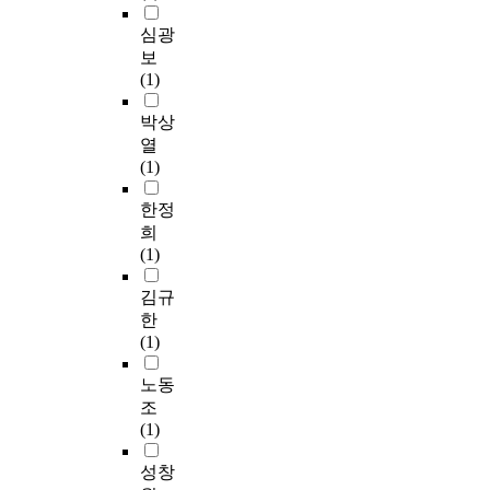
u
p
empirically identified
s
같
영
내
극
.
i
n
h
심광
its determinants, found
a
은
재
공
률
M
b
o
i
보
the effect of PVW on
n
사
의
간
의
o
l
f
r
(1)
organizational
t
회
특
에
기
r
e
f
e
effectiveness variables
h
적
성
서
울
e
t
i
사
박상
such as job
r
가
을
는
기
o
o
c
이
열
satisfaction, job
o
치
최
다
를
v
r
i
의
(1)
commitment, and job
p
들
대
양
생
e
o
a
계
motivation, and lastly
o
이
한
한
성
r
u
l
면
한정
discovered the above
g
제
으
재
하
,
t
s
에
희
effect was moderated
e
도
로
실
는
t
e
t
걸
(1)
by personal value.
n
적
계
상
데
h
r
a
리
Moreover, TVC
i
으
발
황
있
e
.
n
는
김규
program was
c
로
하
이
어
T
T
d
응
한
developed and it
f
구
여
발
상
E
h
a
력
(1)
proved that boosting
e
체
통
생
당
M
e
r
을
up PVW determinants
a
화
일
하
한
0
M
d
완
노동
leaded to PVW based
t
되
을
기
진
0
A
s
화
조
on this study.
u
었
대
에
보
m
N
o
할
(1)
r
다
비
,
가
o
E
n
수
e
.
한
기
이
d
T
p
있
성창
s
이
올
존
루
e
b
h
는