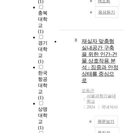
o
(1)
색조회
attribute, 2) process
i
공
과
e
i
t
efficiency as a
z
도
북
e
t
을
음성듣기
충북
dimension of work
a
서
한
n
y
형
대학
process, 3) product
t
관
이
c
,
성
교
usefulness as a
i
의
분
o
l
시
(1)
dimension of work
o
사
단
n
i
켜
result, 4) vision
n
회
되
s
8
재실자 맞춤형
g
G
경기
realizability as a
a
적
어
i
실내공간 구축
h
a
대학
dimension of
n
가
있
d
t
을 위한 인간-건
N
교
individual vision, 5)
d
치
현
e
a
결
물 상호작용 분
(1)
social recognition as a
u
에
실
r
n
정
석 : 집중과 안정
dimension of social
r
대
을
e
d
을
한국
상태를 중심으
evaluation. In the
b
한
고
d
s
2
항공
Study 1, confirmatory
로
a
이
려
t
o
차
대학
factor analyses were
n
용
하
o
o
원
오동근
교
implemented to
i
자
면
b
n
적
서울과학기술대
(1)
establish the scale of
z
와
우
e
.
으
학교
PVW and its
a
비
리
s
M
2024
국내석사
로
상명
determinants. It was
t
이
나
i
i
성
대학
found that PVW and its
i
용
라
g
c
장
determinant were
교
o
원문보기
자
영
n
r
시
different and reliable
(1)
n
의
재
i
o
킨
variable, and PVW was
목차검