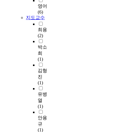
u
하
르
맞
같
C
e
l
저
영어
creation(TVC) program
s
기
치
춤
은
)
c
i
하
(6)
was developed and it
c
위
기
형
다
m
e
m
게
지도교수
attempted to verify the
o
하
적
실
양
o
i
i
향
effect of TVC program
v
여
당
내
한
d
v
t
상
최용
using a pre/post
e
U
한
공
응
u
i
e
됨
(2)
experimental design.
r
N
초
간
용
l
n
d
을
The result was that the
(
의
등
을
분
e
g
t
알
박소
experimental group
I
S
학
조
야
w
p
o
수
희
that participated in the
C
D
생
성
에
i
a
t
있
(1)
TVC program showed
)
G
의
하
서
t
c
h
다
the significant increase
,
s
도
는
필
h
k
e
.
김형
of the other four PVW
a
,
덕
것
수
g
e
o
한
진
determinants except
n
영
발
이
적
o
t
f
편
(1)
for job significance.
d
국
달
중
이
o
,
f
,
However, the control
d
의
수
요
다
d
i
i
G
유병
group did not show
e
공
준
하
.
q
t
c
a
열
any increase of PVW
f
공
을
다
기
u
i
i
N
(1)
determinants. This
i
서
고
.
공
a
s
a
/
study has a theoretical
n
비
려
그
크
l
p
l
s
안용
contribution in that it
e
스
하
러
기
i
o
o
a
규
established the
d
법
고
나
와
t
s
r
p
(1)
concept of PVW,
a
과
,
실
공
y
s