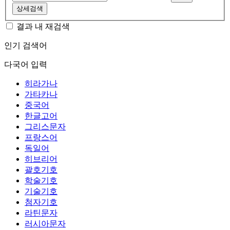
상세검색
결과 내 재검색
인기 검색어
다국어 입력
히라가나
가타카나
중국어
한글고어
그리스문자
프랑스어
독일어
히브리어
괄호기호
학술기호
기술기호
첨자기호
라틴문자
러시아문자