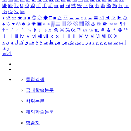
㎒
㎓
㎔
Ω
㏀
㏁
㎊
㎋
㎌
㏖
㏅
㎭
㎮
㎯
㏛
㎩
㎪
㎫
㎬
㏝
㏐
㏓
㏃
㏉
㏜
㏆
§
※
☆
★
○
●
◎
◇
◆
□
■
△
▽
→
←
↑
↓
↔
〓
◁
◀
▷
▶
♤
♠
♡
♥
♧
♣
⊙
◈
▣
◐
◑
▒
▤
▥
▨
▧
▦
▩
♨
☏
☎
☜
☞
¶
†
‡
↕
↗
↙
↖
↘
♭
♩
♪
♬
㉿
㈜
№
㏇
™
㏂
㏘
℡
＃
＆
＊
＠
ª
º
ⅰ
ⅱ
ⅲ
ⅳ
ⅴ
ⅵ
ⅶ
ⅷ
ⅸ
ⅹ
Ⅰ
Ⅱ
Ⅲ
Ⅳ
Ⅴ
Ⅵ
Ⅶ
Ⅷ
Ⅸ
Ⅹ
ا
ب
ت
ث
ج
ح
خ
د
ذ
ر
ز
س
ش
ص
ض
ط
ظ
ع
غ
ف
ق
ک
ل
م
ن
ه
و
ی
닫기
통합검색
국내학술논문
학위논문
해외학술논문
학술지