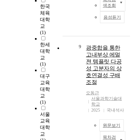
,
인
교
사
f
o
결
색조회
한국
distinguished from job
p
식
육
람
i
r
과
satisfaction.
체육
e
차
에
들
c
g
,
음성듣기
Additionally, it was
r
대학
이
서
은
a
a
질
found that intrinsic
v
교
에
는
실
n
n
화
reward orientation and
i
(1)
관
통
내
t
i
처
extrinsic reward
o
한
일
공
.
s
리
orientation were
u
한세
연
을
간
E
9
광중합을 통한
m
된
differentiated. In the
s
대학
구
대
에
s
i
고내부상 에멀
G
Study 2, proposed
g
:
교
비
거
p
s
a
젼 템플릿 다공
hypotheses were
r
파
(1)
하
주
e
a
N
성 고분자의 상
tested. First, the effect
e
주
여
하
c
l
단
호연결성 구배
of PVW determinants
e
대구
시
올
면
i
s
결
on PVW was examined
조절
n
를
교육
바
서
a
o
정
controlling for the
a
중
대학
른
편
l
a
의
오동근
impact of
r
심
통
안
교
l
n
x
서울과학기술대
demographical
e
으
일
함
(1)
y
o
-
학교
variables. As a result,
a
로
의
,
,
t
2025
국내석사
r
all the main effects of
h
자
서울
식
안
t
h
a
PVW determinants
a
유
을
전
교육
h
e
y
rated in terms of a
s
원문보기
시
함
함
e
대학
r
r
current state were
b
장
양
,
l
교
b
o
found significant, but
목차검
e
경
한
만
기
a