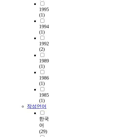
의
were partially
u
할
를
증
직
e
.
a
1
mediated by PVW, but
r
1995
수
대
가
공
n
T
t
1
(1)
the effect of job
f
없
상
하
학
s
h
i
7
significance on job
a
는
으
고
스
i
e
o
5
1994
satisfaction was fully
c
중
로
있
캐
t
n
n
a
(1)
mediated by PVW.
e
요
하
으
폴
i
o
d
r
However, the
i
한
는
며
드
z
d
e
c
1992
mediation(indirect)
s
가
맞
,
,
e
e
g
(2)
s
effect were larger than
c
치
춤
실
고
d
h
r
e
the direct effect, which
a
들
형
내
급
s
a
1989
e
c
showed that five PVW
l
에
통
공
필
o
s
(1)
e
와
played an important
l
대
일
간
터
l
s
o
비
mediating role
e
한
교
의
시
1986
a
e
f
교
between five PVW
d
관
(1)
육
주
스
r
n
p
할
determinants and
i
심
은
체
템
c
d
a
때
organizational
m
1985
을
규
인
,
e
i
p
박
(1)
effectiveness variables.
p
갖
범
재
환
l
n
e
막
작성언어
In Study 3, it was tried
e
고
과
실
경
l
g
r
의
to prove that the
r
이
규
자
흡
(
a
w
품
한국
increase of PVW
v
를
칙
를
수
D
n
e
질
determinants leads to
어
i
해
을
위
재
S
d
r
이
that of PVW. For this,
(29)
o
결
가
한
와
S
r
e
현
task value