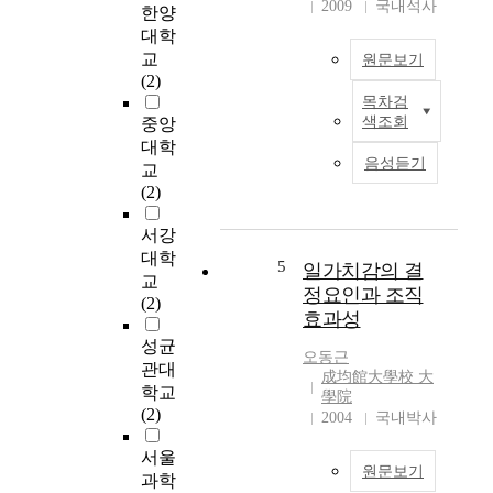
b
두
2009
국내석사
한양
사
y
께
대학
회
v
3
교
원문보기
를
a
0
(2)
준
r
0
목차검
비
I
i
㎛
색조회
중앙
할
n
o
의
대학
인
m
u
후
음성듣기
교
재
a
s
막
(2)
를
t
e
G
양
e
n
a
서강
성
r
v
N
대학
하
i
5
i
일가치감의 결
단
교
고
a
r
결
정요인과 조직
(2)
있
l
o
정
효과성
다
p
n
을
성균
.
r
m
오동근
성
관대
우
o
成均館大學校 大
e
장
학교
리
c
學院
n
하
(2)
나
e
2004
국내박사
t
였
라
s
a
다
서울
의
s
l
.
원문보기
과학
영
i
a
G