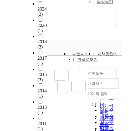
think these three
m
음성듣기
하
다
사
률
s
I
a
h
factors were important.
p
였
.
람
,
2024
t
n
t
a
Second, the effect of
e
지
(2)
그
들
상
h
m
i
t
PVW,
r
만
러
의
호
o
o
o
h
intrinsic/extrinsic
v
2020
,
나
삶
연
u
b
n
a
(1)
reward orientation, and
i
환
현
의
결
g
i
o
l
their interaction on job
o
경
재
질
성
h
l
f
f
2018
satisfaction, job
u
오
우
을
이
t
e
p
m
(3)
commitment, and job
s
염
리
향
변
t
a
a
a
motivation were
내보내기
내책장담기
s
,
나
상
하
o
d
p
x
2017
한글로보기
analyzed controlling
u
지
라
시
며
b
-
e
(1)
i
for the impact of
r
역
영
키
,
e
h
r
m
demographical
f
불
재
는
이
v
정확도순
o
2015
.
u
variables. It was found
a
균
교
데
를
e
c
(3)
T
m
that the effects of PVW
c
내림차순
형
육
에
통
r
n
정확도
h
:
and intrinsic/extrinsic
e
,
에
있
해
2014
y
e
순
e
F
10개씩 출력
reward orientation
i
내림차순
양
(1)
서
어
맞
i
t
인기도
m
W
were significant.
s
극
는
매
춤
m
w
순
e
조회
H
10개씩
Especially, when PVW
i
2013
화
통
우
형
p
o
t
연도순
M
출력
(1)
were lower, job
n
등
일
중
질
o
r
h
제목순
)
motivation and job
20개씩
c
범
을
요
량
r
k
o
이
저자순
2011
commitment of the
출력
r
세
대
한
전
t
s
d
4
발행기
(1)
intrinsic reward
e
30개씩
계