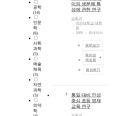
(
이의 생분해 특
h
공학
성에 관한 연구
y
(14)
d
오동근
r
인문
국민대학교 대학
i
학
원
d
(6)
2009
국내석사
e
v
사회
원문보기
a
과학
p
(5)
목차검
I
o
색조회
n
r
예술
g
p
체육
음성듣기
e
h
(3)
n
a
e
s
자연
r
e
과학
a
e
3
통일 대비 인성
(3)
l
p
중심 초등 영재
,
i
의약
교육 연구
p
t
학
a
a
오동근
(3)