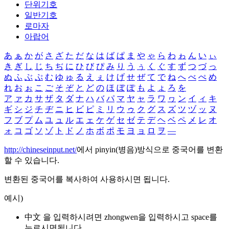
단위기호
일반기호
로마자
아랍어
あ
ぁ
か
が
さ
ざ
た
だ
な
は
ば
ぱ
ま
や
ゃ
ら
わ
ゎ
ん
い
ぃ
き
ぎ
し
じ
ち
ぢ
に
ひ
び
ぴ
み
り
う
ぅ
く
ぐ
す
ず
つ
づ
っ
ぬ
ふ
ぶ
ぷ
む
ゆ
ゅ
る
え
ぇ
け
げ
せ
ぜ
て
で
ね
へ
べ
ぺ
め
れ
お
ぉ
こ
ご
そ
ぞ
と
ど
の
ほ
ぼ
ぽ
も
よ
ょ
ろ
を
ア
ァ
カ
サ
ザ
タ
ダ
ナ
ハ
バ
パ
マ
ヤ
ャ
ラ
ワ
ヮ
ン
イ
ィ
キ
ギ
シ
ジ
チ
ヂ
ニ
ヒ
ビ
ピ
ミ
リ
ウ
ゥ
ク
グ
ス
ズ
ツ
ヅ
ッ
ヌ
フ
ブ
プ
ム
ユ
ュ
ル
エ
ェ
ケ
ゲ
セ
ゼ
テ
デ
ヘ
ベ
ペ
メ
レ
オ
ォ
コ
ゴ
ソ
ゾ
ト
ド
ノ
ホ
ボ
ポ
モ
ヨ
ョ
ロ
ヲ
―
http://chineseinput.net/
에서 pinyin(병음)방식으로 중국어를 변환
할 수 있습니다.
변환된 중국어를 복사하여 사용하시면 됩니다.
예시)
中文 을 입력하시려면
zhongwen
을 입력하시고 space를
누르시면됩니다.