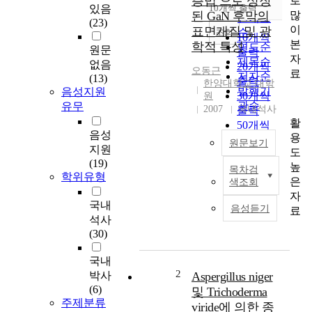
층법 으로 성장
로
순
있음
10개씩 출력
내림차순
많
된 GaN 후막의
인기도
(23)
이
표면개질 및 광
순
조회
10개씩
본
학적 특성
연도순
원문
출력
자
제목순
없음
20개씩
오동근
료
저자순
(13)
출력
한양대학교 대학
발행기
음성지원
30개씩
원
관순
유무
2007
국내석사
출력
활
50개씩
음성
용
출력
원문보기
지원
도
100개씩
(19)
높
출력
목차검
수
학위유형
은
색조회
소
자
화
국내
음성듣기
료
합
석사
물
(30)
기
상
국내
적
2
박사
Aspergillus niger
층
(6)
및 Trichoderma
법
주제분류
viride에 의한 종