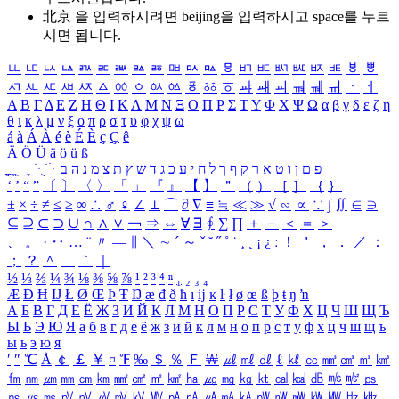
北京 을 입력하시려면
beijing
을 입력하시고 space를 누르
시면 됩니다.
ㅥ
ㅦ
ㅧ
ㅨ
ㅩ
ㅪ
ㅫ
ㅬ
ㅭ
ㅮ
ㅯ
ㅰ
ㅱ
ㅲ
ㅳ
ㅴ
ㅵ
ㅶ
ㅷ
ㅸ
ㅹ
ㅺ
ㅻ
ㅼ
ㅽ
ㅾ
ㅿ
ㆀ
ㆁ
ㆂ
ㆃ
ㆄ
ㆅ
ㆆ
ㆇ
ㆈ
ㆉ
ㆊ
ㆋ
ㆌ
ㆍ
ㆎ
Α
Β
Γ
Δ
Ε
Ζ
Η
Θ
Ι
Κ
Λ
Μ
Ν
Ξ
Ο
Π
Ρ
Σ
Τ
Υ
Φ
Χ
Ψ
Ω
α
β
γ
δ
ε
ζ
η
θ
ι
κ
λ
μ
ν
ξ
ο
π
ρ
σ
τ
υ
φ
χ
ψ
ω
á
à
Á
À
é
è
É
È
ç
Ç
ê
Ä
Ö
Ü
ä
ö
ü
ß
ְ
ֳ
ֲ
ֱ
ָ
ַ
ֵ
ֶ
ִ
ֹ
ּ
ֻ
ׂ
ׁ
ּ
ב
ה
נ
מ
צ
ת
ץ
ש
ד
ג
כ
ע
י
ח
ל
ך
ף
ק
ר
א
ט
ו
ן
ם
פ
‘
’
“
”
〔
〕
〈
〉
「
」
『
』
【
】
＂
（
）
［
］
｛
｝
±
×
÷
≠
≤
≥
∞
∴
♂
♀
∠
⊥
⌒
∂
∇
≡
≒
≪
≫
√
∽
∝
∵
∫
∬
∈
∋
⊆
⊇
⊂
⊃
∪
∩
∧
∨
￢
⇒
⇔
∀
∃
∮
∑
∏
＋
－
＜
＝
＞
、
。
·
‥
…
¨
〃
―
∥
＼
∼
´
～
ˇ
˘
˝
˚
˙
¸
˛
¡
¿
ː
！
＇
，
．
／
：
；
？
＾
＿
｀
｜
½
⅓
⅔
¼
¾
⅛
⅜
⅝
⅞
¹
²
³
⁴
ⁿ
₁
₂
₃
₄
Æ
Ð
Ħ
Ĳ
Ł
Ø
Œ
Þ
Ŧ
Ŋ
æ
đ
ð
ħ
ı
ĳ
ĸ
ŀ
ł
ø
œ
ß
þ
ŧ
ŋ
ŉ
А
Б
В
Г
Д
Е
Ё
Ж
З
И
Й
К
Л
М
Н
О
П
Р
С
Т
У
Ф
Х
Ц
Ч
Ш
Щ
Ъ
Ы
Ь
Э
Ю
Я
а
б
в
г
д
е
ё
ж
з
и
й
к
л
м
н
о
п
р
с
т
у
ф
х
ц
ч
ш
щ
ъ
ы
ь
э
ю
я
′
″
℃
Å
￠
￡
￥
¤
℉
‰
＄
％
Ｆ
￦
㎕
㎖
㎗
ℓ
㎘
㏄
㎣
㎤
㎥
㎦
㎙
㎚
㎛
㎜
㎝
㎞
㎟
㎠
㎡
㎢
㏊
㎍
㎎
㎏
㏏
㎈
㎉
㏈
㎧
㎨
㎰
㎱
㎲
㎳
㎴
㎵
㎶
㎷
㎸
㎹
㎀
㎁
㎂
㎃
㎄
㎺
㎻
㎽
㎾
㎿
㎐
㎑