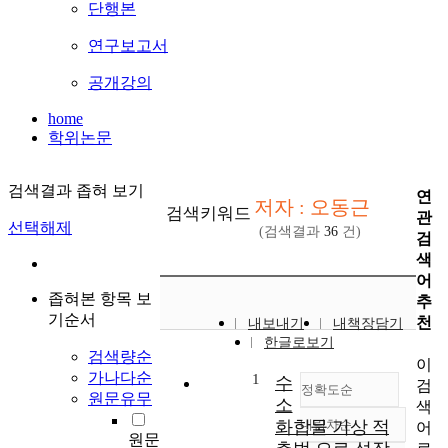
단행본
연구보고서
공개강의
home
학위논문
검색결과 좁혀 보기
연
저자 : 오동근
검색키워드
관
선택해제
(검색결과
36
건)
검
색
어
좁혀본 항목 보
추
기순서
천
내보내기
내책장담기
한글로보기
검색량순
이
가나다순
1
수
검
정확도순
원문유무
소
색
화합물 기상 적
내림차순
어
정확도
원문