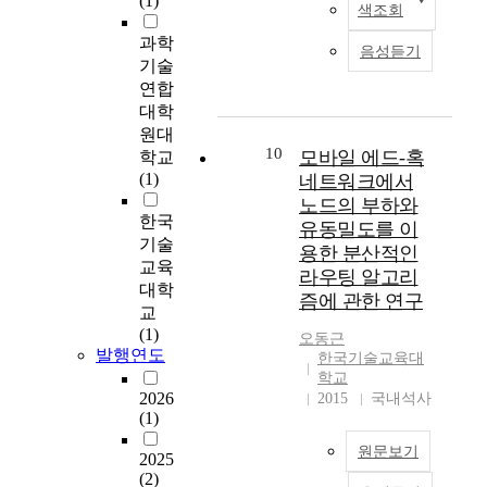
(1)
i
c
색조회
none main effects of
e
제
전
족
울
s
o
k
PVW determinants
n
,
문
감
기
e
과학
l
i
음성듣기
rated in terms of
d
세
인
등
다
r
기술
o
n
importance were found
e
계
재
다
공
a
연합
g
g
significant. However,
c
화
를
양
성
b
대학
i
c
the interaction effects
r
는
양
한
고
l
원대
c
u
between the current
e
인
성
감
분
a
10
모바일 에드-혹
a
학교
r
state ratings and
a
류
하
정
자
t
l
(1)
네트워크에서
v
importance ratings of
s
공
기
을
는
i
o
e
노드의 부하와
job significance,
e
동
위
느
단
o
한국
r
의
유동밀도를 이
product usefulness,
d
의
한
낀
일
n
i
기술
반
용한 분산적인
and vision realizability
,
성
맞
다
방
t
g
교육
치
reached significance
라우팅 알고리
m
장
춤
.
향
e
i
폭
대학
levels. That is, when
e
즘에 관한 연구
이
형
여
으
c
n
(
교
those who thought
a
라
통
기
로
h
i
f
(1)
these three factors were
오동근
n
는
일
서
기
n
n
u
발행연도
한국기술교육대
important were not
w
청
교
,
공
o
d
l
학교
satisfied with them,
h
사
육
실
크
l
e
l
2026
2015
국내석사
their PVW became
i
진
이
내
기
o
g
(1)
w
lower but higher when
l
을
필
공
,
g
r
i
satisfied with them
e
제
원문보기
요
간
공
y
2025
a
d
than those who did not
i
시
하
은
극
i
(2)
d
t