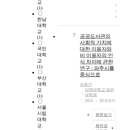
그
i
교
x
리
needed by one's
c
결
m
(1)
a
를
organization as well as
a
과
a
m
하
subsequent positive
u
양
l
한남
p
여
emotional responses
s
적
l
대학
l
결
and developed through
e
‧
a
e
교
정
the broad reviews of
o
7
질
s
공공도서관의
t
(1)
성
previous work
f
적
e
사회적 가치에
e
장
motivation-related
r
으
r
국민
대한 이용자와
m
의
theories and field
a
로
p
p
대학
비 이용자의 인
초
researches. In a
p
많
a
e
교
기
식 차이에 관한
preliminary study,
i
은
r
r
(1)
핵
연구 : 파주시를
three factors of PVW
d
성
a
a
으
중심으로
was found as work-
i
장
m
t
부산
로
related value, self-
n
을
e
u
대학
작
오동근
related value, and
d
하
t
r
용
교
상명대학교 일반
value-related emotion
u
였
e
e
대학원
하
(1)
and its determinants
s
다
r
2024
국내석사
,
는
were also found by and
t
.
s
h
서울
A
exploratory factor
r
현
h
u
l
시립
analysis; 1) job
원문보기
i
재
a
m
N
대학
significance as a
a
남
s
i
d
교
목차검
dimension of job
l
공
한
b
d