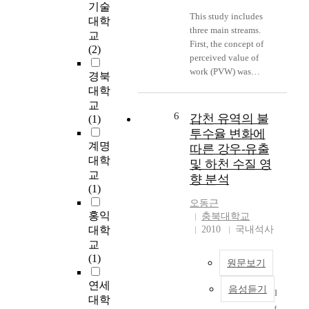
기술
재
n
n
a
This study includes
교
대학
g
d
N
three main streams.
육
,
교
p
단
First, the concept of
도
a
(2)
h
결
perceived value of
미
l
y
정
work (PVW) was
래
경북
a
s
성
established and its
인
s
대학
i
장
determinants were
재
e
교
c
시
identified. Second, the
6
를
갑천 유역의 불
r
(1)
a
s
effect of PVW and its
기
s
투수율 변화에
l
a
determinants on
르
y
계명
따른 강우-유출
f
p
organizational
기
s
대학
a
및 하천 수질 영
p
effectiveness variables
위
t
교
c
h
향 분석
were tested. Lastly, it
한
e
(1)
t
i
was tested if this effect
많
m
오동근
o
r
was moderated by
은
w
홍익
충북대학교
r
e
work values. For the
노
i
대학
2010
국내석사
s
기
study, the scale of
력
t
교
,
판
PVW was
을
h
(1)
f
의
원문보기
operationally defined
해
o
o
질
as cognitive
왔
p
연세
r
화
음성듣기
evaluations that one is
B
고
t
대학
e
처
valuable and greatly
e