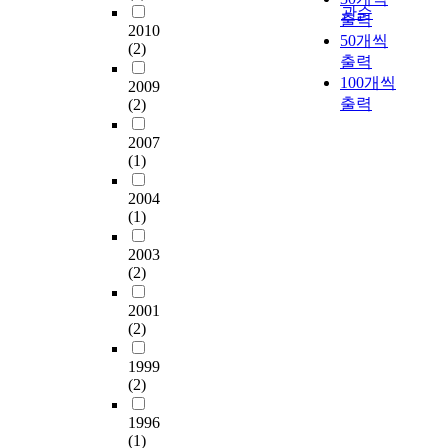
비
요
달
a
h
s
0
관순
orientation group
a
출력
적
한
소
및
n
a
f
4
2010
rather than the
s
사
50개씩
준
이
기
t
s
o
(2)
a
extrinsic reward
i
회
출력
비
다
계
f
a
r
r
orientation group were
n
문
가
.
적
100개씩
o
n
2009
e
c
higher, but when PVW
g
제
매
실
특
r
출력
o
(2)
v
s
were higher, the
.
를
우
내
성
f
d
a
e
difference of job
T
가
부
공
을
2007
a
e
l
c
motivation and job
h
속
(1)
족
간
제
b
t
u
로
commitment between
e
화
한
에
공
r
h
a
그
two groups were very
s
2004
시
것
대
한
i
a
t
렇
(1)
small. Third, it was
e
켰
을
한
다
c
t
i
지
tested if the effect of
i
다
알
사
.
a
h
n
않
2003
PVW determinants on
m
.
수
람
이
t
a
g
은
(2)
the organizational
p
결
있
들
러
i
s
t
박
effectiveness variables
e
국
었
의
한
n
m
h
막
2001
were mediated by
r
시
다
관
독
g
o
e
(2)
G
PVW. As a result, it was
v
장
.
심
특
a
b
d
a
found that all the
i
경
은
한
d
i
1999
e
N
effects of five PVW
o
제
초
계
특
y
l
(2)
g
단
determinants on
u
로
등
속
성
e
i
r
결
organizational
s
해
영
해
은
1996
-
t
a
정
effectiveness variables
s
결
(1)
재
서
조
s
y
d