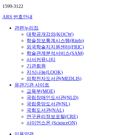
통
공
전
n
i
r
두
a
하
1599-3122
일
간
히
a
c
t
께
n
는
을
을
미
n
a
y
3
ARS 번호안내
d
움
대
제
비
t
t
b
0
p
직
비
안
하
f
i
y
0
관련누리집
a
임
한
하
다
a
o
a
㎛
대학공개강의(KOCW)
r
은
영
는
.
c
n
g
의
학술정보통계시스템(Rinfo)
k
도
재
것
본
t
s
i
후
외국학술지지원센터(FRIC)
i
서
교
은
연
o
w
n
막
학술관계분석서비스(SAM)
n
관
육
어
구
r
i
g
G
사서커뮤니티
g
계
은
려
에
t
t
o
a
l
기관회원
에
국
운
서
o
h
f
N
o
지식나눔(LOOK)
도
가
실
는
d
o
p
단
t
반
의학전자도서관(MEDLIS)
가
정
에
e
u
a
결
s
영
유관기관 사이트
주
이
멀
c
t
p
정
,
되
도
다
젼
교육부(MOE)
i
t
e
을
t
었
하
.
템
d
국립장애인도서관(NLD)
h
r
성
h
다
는
예
플
e
e
국립중앙도서관(NL)
.
장
r
.
인
를
릿
t
i
국회도서관(NAL)
I
시
o
I
류
들
광
h
n
연구윤리정보포털(CRE)
n
켰
u
F
보
어
중
e
f
사이언스온 (ScienceON)
t
다
g
L
편
,
합
i
r
h
.
h
A
적
학
을
n
a
이용약관
i