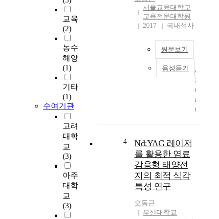
p
x
서울교육대학교
e
y
교육전문대학원
교육
r
2017
국내석사
:
(2)
c
H
a
V
농수
원문보기
n
P
해양
b
E
(1)
음성듣기
세
e
)
계
e
으
기타
여
a
로
(1)
러
s
s
수여기관
나
i
a
라
l
p
고려
는
y
p
대학
영
4
Nd:YAG 레이저
d
h
교
재
e
를 활용한 염료
i
(3)
교
g
r
감응형 태양전
육
r
e
지의 최적 식각
아주
을
a
기
대학
특성 연구
통
d
판
교
해
e
위
오동근
(3)
미
d
에
부산대학교
래