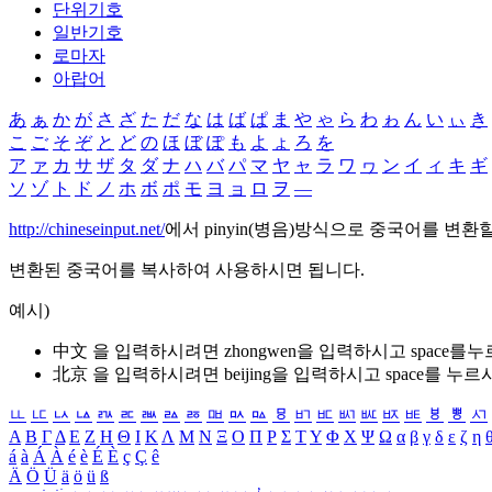
단위기호
일반기호
로마자
아랍어
あ
ぁ
か
が
さ
ざ
た
だ
な
は
ば
ぱ
ま
や
ゃ
ら
わ
ゎ
ん
い
ぃ
き
こ
ご
そ
ぞ
と
ど
の
ほ
ぼ
ぽ
も
よ
ょ
ろ
を
ア
ァ
カ
サ
ザ
タ
ダ
ナ
ハ
バ
パ
マ
ヤ
ャ
ラ
ワ
ヮ
ン
イ
ィ
キ
ギ
ソ
ゾ
ト
ド
ノ
ホ
ボ
ポ
モ
ヨ
ョ
ロ
ヲ
―
http://chineseinput.net/
에서 pinyin(병음)방식으로 중국어를 변환
변환된 중국어를 복사하여 사용하시면 됩니다.
예시)
中文 을 입력하시려면
zhongwen
을 입력하시고 space를
北京 을 입력하시려면
beijing
을 입력하시고 space를 누르
ㅥ
ㅦ
ㅧ
ㅨ
ㅩ
ㅪ
ㅫ
ㅬ
ㅭ
ㅮ
ㅯ
ㅰ
ㅱ
ㅲ
ㅳ
ㅴ
ㅵ
ㅶ
ㅷ
ㅸ
ㅹ
ㅺ
Α
Β
Γ
Δ
Ε
Ζ
Η
Θ
Ι
Κ
Λ
Μ
Ν
Ξ
Ο
Π
Ρ
Σ
Τ
Υ
Φ
Χ
Ψ
Ω
α
β
γ
δ
ε
ζ
η
á
à
Á
À
é
è
É
È
ç
Ç
ê
Ä
Ö
Ü
ä
ö
ü
ß