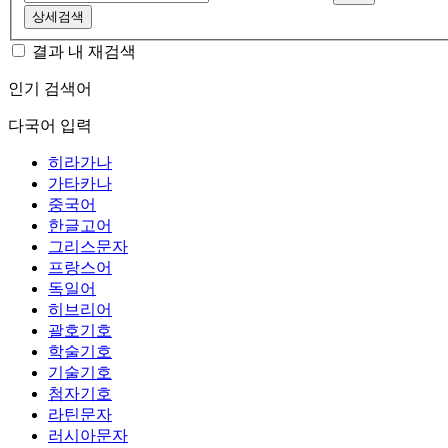
상세검색
결과 내 재검색
인기 검색어
다국어 입력
히라가나
가타카나
중국어
한글고어
그리스문자
프랑스어
독일어
히브리어
괄호기호
학술기호
기술기호
첨자기호
라틴문자
러시아문자