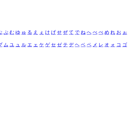
ぶ
ぷ
む
ゆ
ゅ
る
え
ぇ
け
げ
せ
ぜ
て
で
ね
へ
べ
ぺ
め
れ
お
ぉ
プ
ム
ユ
ュ
ル
エ
ェ
ケ
ゲ
セ
ゼ
テ
デ
ヘ
ベ
ペ
メ
レ
オ
ォ
コ
ゴ