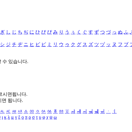
ぎ
し
じ
ち
ぢ
に
ひ
び
ぴ
み
り
う
ぅ
く
ぐ
す
ず
つ
づ
っ
ぬ
ふ
シ
ジ
チ
ヂ
ニ
ヒ
ビ
ピ
ミ
リ
ウ
ゥ
ク
グ
ス
ズ
ツ
ヅ
ッ
ヌ
フ
ブ
할 수 있습니다.
누르시면됩니다.
시면 됩니다.
ㅻ
ㅼ
ㅽ
ㅾ
ㅿ
ㆀ
ㆁ
ㆂ
ㆃ
ㆄ
ㆅ
ㆆ
ㆇ
ㆈ
ㆉ
ㆊ
ㆋ
ㆌ
ㆍ
ㆎ
θ
ι
κ
λ
μ
ν
ξ
ο
π
ρ
σ
τ
υ
φ
χ
ψ
ω