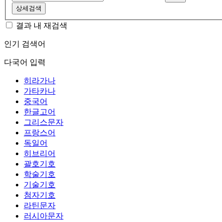
상세검색
결과 내 재검색
인기 검색어
다국어 입력
히라가나
가타카나
중국어
한글고어
그리스문자
프랑스어
독일어
히브리어
괄호기호
학술기호
기술기호
첨자기호
라틴문자
러시아문자