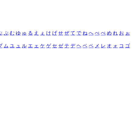
ぶ
ぷ
む
ゆ
ゅ
る
え
ぇ
け
げ
せ
ぜ
て
で
ね
へ
べ
ぺ
め
れ
お
ぉ
プ
ム
ユ
ュ
ル
エ
ェ
ケ
ゲ
セ
ゼ
テ
デ
ヘ
ベ
ペ
メ
レ
オ
ォ
コ
ゴ