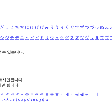
ぎ
し
じ
ち
ぢ
に
ひ
び
ぴ
み
り
う
ぅ
く
ぐ
す
ず
つ
づ
っ
ぬ
ふ
シ
ジ
チ
ヂ
ニ
ヒ
ビ
ピ
ミ
リ
ウ
ゥ
ク
グ
ス
ズ
ツ
ヅ
ッ
ヌ
フ
ブ
할 수 있습니다.
누르시면됩니다.
시면 됩니다.
ㅻ
ㅼ
ㅽ
ㅾ
ㅿ
ㆀ
ㆁ
ㆂ
ㆃ
ㆄ
ㆅ
ㆆ
ㆇ
ㆈ
ㆉ
ㆊ
ㆋ
ㆌ
ㆍ
ㆎ
θ
ι
κ
λ
μ
ν
ξ
ο
π
ρ
σ
τ
υ
φ
χ
ψ
ω