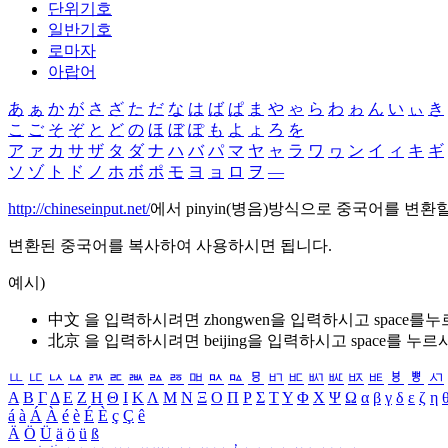
단위기호
일반기호
로마자
아랍어
あ
ぁ
か
が
さ
ざ
た
だ
な
は
ば
ぱ
ま
や
ゃ
ら
わ
ゎ
ん
い
ぃ
き
こ
ご
そ
ぞ
と
ど
の
ほ
ぼ
ぽ
も
よ
ょ
ろ
を
ア
ァ
カ
サ
ザ
タ
ダ
ナ
ハ
バ
パ
マ
ヤ
ャ
ラ
ワ
ヮ
ン
イ
ィ
キ
ギ
ソ
ゾ
ト
ド
ノ
ホ
ボ
ポ
モ
ヨ
ョ
ロ
ヲ
―
http://chineseinput.net/
에서 pinyin(병음)방식으로 중국어를 변환
변환된 중국어를 복사하여 사용하시면 됩니다.
예시)
中文 을 입력하시려면
zhongwen
을 입력하시고 space를
北京 을 입력하시려면
beijing
을 입력하시고 space를 누르
ㅥ
ㅦ
ㅧ
ㅨ
ㅩ
ㅪ
ㅫ
ㅬ
ㅭ
ㅮ
ㅯ
ㅰ
ㅱ
ㅲ
ㅳ
ㅴ
ㅵ
ㅶ
ㅷ
ㅸ
ㅹ
ㅺ
Α
Β
Γ
Δ
Ε
Ζ
Η
Θ
Ι
Κ
Λ
Μ
Ν
Ξ
Ο
Π
Ρ
Σ
Τ
Υ
Φ
Χ
Ψ
Ω
α
β
γ
δ
ε
ζ
η
á
à
Á
À
é
è
É
È
ç
Ç
ê
Ä
Ö
Ü
ä
ö
ü
ß