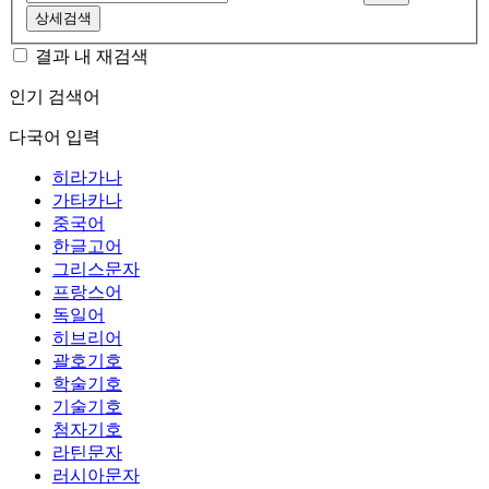
상세검색
결과 내 재검색
인기 검색어
다국어 입력
히라가나
가타카나
중국어
한글고어
그리스문자
프랑스어
독일어
히브리어
괄호기호
학술기호
기술기호
첨자기호
라틴문자
러시아문자