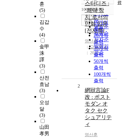
정확도
료
스터디즈 :
훈
순
10개씩 출력
‘쾌락 장
(5)
내림차순
인기도
치’로서의
순
조회
김갑
10개씩
만화 입문
연도순
수
출력
[전자책]
제목순
(4)
20개씩
저자순
영산훈
출력
발행기
金甲
교보문고
30개씩
관순
洙
2022
출력
譯
50개씩
(3)
출력
100개씩
산전
출력
효남
2
網狀言論F
(3)
改 : ポスト
오성
モダン オ
달
タク セク
(3)
シュアリテ
ィ
山田
孝男
영산훈