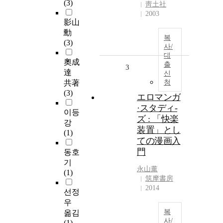
(3)
靑土社
2003
影山
勳
복
(3)
사/
대
奧成
출
3
達
신
共著
청
(3)
エロマンガ
·スタディ-
이등
ズ : 「快楽
강
装置」とし
(1)
ての漫画入
門
동호
기
永山薰
(1)
筑摩書房
2014
선정
우
복
옮김
사/
(1)