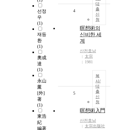
대
출
4
선정
신
우
청
(1)
暝想術의
신비한 세
재등
환
계
(1)
산전효남
太宗
奧成
1981
達
(1)
복
永山
사/
대
薰
출
[外]
5
신
著
청
(1)
暝想術入門
東浩
산전효남
紀
太宗出版社
編著