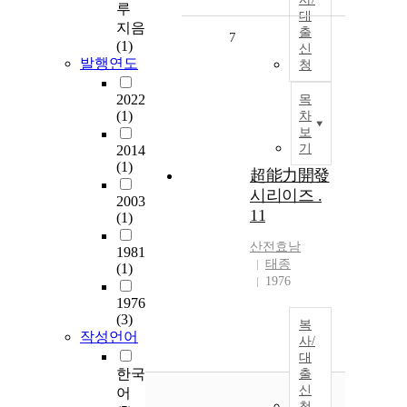
루
대
지음
출
7
(1)
신
발행연도
청
2022
목
(1)
차
보
기
2014
(1)
超能力開發
시리이즈 .
2003
11
(1)
산전효남
1981
태종
(1)
1976
1976
(3)
복
작성언어
사/
대
한국
출
신
어
청