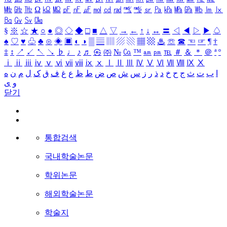
㎒
㎓
㎔
Ω
㏀
㏁
㎊
㎋
㎌
㏖
㏅
㎭
㎮
㎯
㏛
㎩
㎪
㎫
㎬
㏝
㏐
㏓
㏃
㏉
㏜
㏆
§
※
☆
★
○
●
◎
◇
◆
□
■
△
▽
→
←
↑
↓
↔
〓
◁
◀
▷
▶
♤
♠
♡
♥
♧
♣
⊙
◈
▣
◐
◑
▒
▤
▥
▨
▧
▦
▩
♨
☏
☎
☜
☞
¶
†
‡
↕
↗
↙
↖
↘
♭
♩
♪
♬
㉿
㈜
№
㏇
™
㏂
㏘
℡
＃
＆
＊
＠
ª
º
ⅰ
ⅱ
ⅲ
ⅳ
ⅴ
ⅵ
ⅶ
ⅷ
ⅸ
ⅹ
Ⅰ
Ⅱ
Ⅲ
Ⅳ
Ⅴ
Ⅵ
Ⅶ
Ⅷ
Ⅸ
Ⅹ
ا
ب
ت
ث
ج
ح
خ
د
ذ
ر
ز
س
ش
ص
ض
ط
ظ
ع
غ
ف
ق
ک
ل
م
ن
ه
و
ی
닫기
통합검색
국내학술논문
학위논문
해외학술논문
학술지