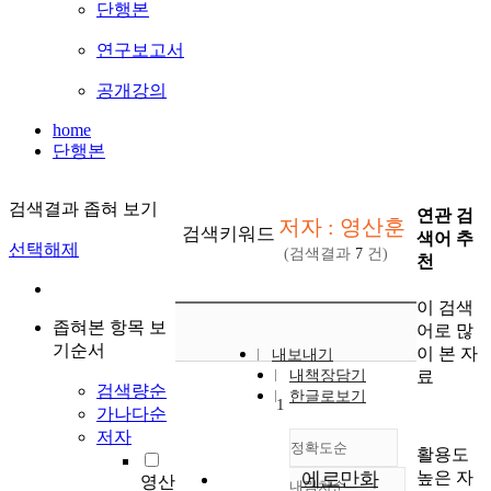
단행본
연구보고서
공개강의
home
단행본
검색결과 좁혀 보기
연관 검
저자 : 영산훈
검색키워드
색어 추
선택해제
(검색결과
7
건)
천
이 검색
좁혀본 항목 보
어로 많
기순서
이 본 자
내보내기
료
내책장담기
검색량순
한글로보기
1
가나다순
저자
정확도순
활용도
높은 자
에로만화
영산
내림차순