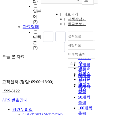
(5)
일본
내보내기
어
내책장담기
(2)
한글로보기
자료형태
정확도순
단행
본
내림차순
정확도
(7)
순
10개씩 출력
내림차순
오늘 본 자료
인기도
순
조회
10개씩
연도순
출력
제목순
20개씩
저자순
출력
고객센터 (평일: 09:00~18:00)
발행기
30개씩
관순
1599-3122
출력
50개씩
ARS 번호안내
출력
100개씩
관련누리집
출력
대학공개강의(KOCW)