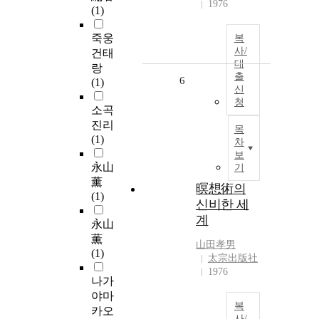
1976
(1)
죽웅
복
사/
건태
대
랑
출
6
(1)
신
청
소곡
진리
목
(1)
차
보
永山
기
薰
暝想術의
(1)
신비한 세
계
永山
薫
山田孝男
(1)
太宗出版社
1976
나가
야마
복
카오
사/