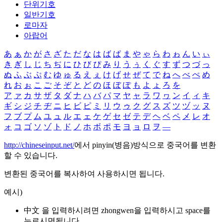
단위기호
일반기호
로마자
아랍어
あ
ぁ
か
が
さ
ざ
た
だ
な
は
ば
ぱ
ま
や
ゃ
ら
わ
ゎ
ん
い
ぃ
き
ぎ
し
じ
ち
ぢ
に
ひ
び
ぴ
み
り
う
ぅ
く
ぐ
す
ず
つ
づ
っ
ぬ
ふ
ぶ
ぷ
む
ゆ
ゅ
る
え
ぇ
け
げ
せ
ぜ
て
で
ね
へ
べ
ぺ
め
れ
お
ぉ
こ
ご
そ
ぞ
と
ど
の
ほ
ぼ
ぽ
も
よ
ょ
ろ
を
ア
ァ
カ
サ
ザ
タ
ダ
ナ
ハ
バ
パ
マ
ヤ
ャ
ラ
ワ
ヮ
ン
イ
ィ
キ
ギ
シ
ジ
チ
ヂ
ニ
ヒ
ビ
ピ
ミ
リ
ウ
ゥ
ク
グ
ス
ズ
ツ
ヅ
ッ
ヌ
フ
ブ
プ
ム
ユ
ュ
ル
エ
ェ
ケ
ゲ
セ
ゼ
テ
デ
ヘ
ベ
ペ
メ
レ
オ
ォ
コ
ゴ
ソ
ゾ
ト
ド
ノ
ホ
ボ
ポ
モ
ヨ
ョ
ロ
ヲ
―
http://chineseinput.net/
에서 pinyin(병음)방식으로 중국어를 변환
할 수 있습니다.
변환된 중국어를 복사하여 사용하시면 됩니다.
예시)
中文 을 입력하시려면
zhongwen
을 입력하시고 space를
누르시면됩니다.