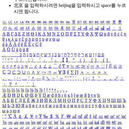
北京 을 입력하시려면
beijing
을 입력하시고 space를 누르
시면 됩니다.
ㅥ
ㅦ
ㅧ
ㅨ
ㅩ
ㅪ
ㅫ
ㅬ
ㅭ
ㅮ
ㅯ
ㅰ
ㅱ
ㅲ
ㅳ
ㅴ
ㅵ
ㅶ
ㅷ
ㅸ
ㅹ
ㅺ
ㅻ
ㅼ
ㅽ
ㅾ
ㅿ
ㆀ
ㆁ
ㆂ
ㆃ
ㆄ
ㆅ
ㆆ
ㆇ
ㆈ
ㆉ
ㆊ
ㆋ
ㆌ
ㆍ
ㆎ
Α
Β
Γ
Δ
Ε
Ζ
Η
Θ
Ι
Κ
Λ
Μ
Ν
Ξ
Ο
Π
Ρ
Σ
Τ
Υ
Φ
Χ
Ψ
Ω
α
β
γ
δ
ε
ζ
η
θ
ι
κ
λ
μ
ν
ξ
ο
π
ρ
σ
τ
υ
φ
χ
ψ
ω
á
à
Á
À
é
è
É
È
ç
Ç
ê
Ä
Ö
Ü
ä
ö
ü
ß
ְ
ֳ
ֲ
ֱ
ָ
ַ
ֵ
ֶ
ִ
ֹ
ּ
ֻ
ׂ
ׁ
ּ
ב
ה
נ
מ
צ
ת
ץ
ש
ד
ג
כ
ע
י
ח
ל
ך
ף
ק
ר
א
ט
ו
ן
ם
פ
‘
’
“
”
〔
〕
〈
〉
「
」
『
』
【
】
＂
（
）
［
］
｛
｝
±
×
÷
≠
≤
≥
∞
∴
♂
♀
∠
⊥
⌒
∂
∇
≡
≒
≪
≫
√
∽
∝
∵
∫
∬
∈
∋
⊆
⊇
⊂
⊃
∪
∩
∧
∨
￢
⇒
⇔
∀
∃
∮
∑
∏
＋
－
＜
＝
＞
、
。
·
‥
…
¨
〃
―
∥
＼
∼
´
～
ˇ
˘
˝
˚
˙
¸
˛
¡
¿
ː
！
＇
，
．
／
：
；
？
＾
＿
｀
｜
½
⅓
⅔
¼
¾
⅛
⅜
⅝
⅞
¹
²
³
⁴
ⁿ
₁
₂
₃
₄
Æ
Ð
Ħ
Ĳ
Ł
Ø
Œ
Þ
Ŧ
Ŋ
æ
đ
ð
ħ
ı
ĳ
ĸ
ŀ
ł
ø
œ
ß
þ
ŧ
ŋ
ŉ
А
Б
В
Г
Д
Е
Ё
Ж
З
И
Й
К
Л
М
Н
О
П
Р
С
Т
У
Ф
Х
Ц
Ч
Ш
Щ
Ъ
Ы
Ь
Э
Ю
Я
а
б
в
г
д
е
ё
ж
з
и
й
к
л
м
н
о
п
р
с
т
у
ф
х
ц
ч
ш
щ
ъ
ы
ь
э
ю
я
′
″
℃
Å
￠
￡
￥
¤
℉
‰
＄
％
Ｆ
￦
㎕
㎖
㎗
ℓ
㎘
㏄
㎣
㎤
㎥
㎦
㎙
㎚
㎛
㎜
㎝
㎞
㎟
㎠
㎡
㎢
㏊
㎍
㎎
㎏
㏏
㎈
㎉
㏈
㎧
㎨
㎰
㎱
㎲
㎳
㎴
㎵
㎶
㎷
㎸
㎹
㎀
㎁
㎂
㎃
㎄
㎺
㎻
㎽
㎾
㎿
㎐
㎑