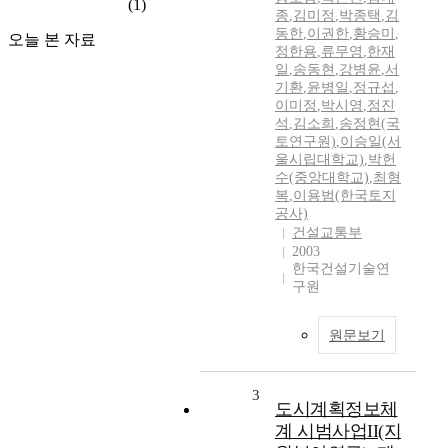
(1)
종
,
김미정
,
박종택
,
김
동한
,
이권한
,
황승미
,
오늘 본 자료
정한용
,
류무영
,
한재
일
,
송동현
,
강병윤
,
서
기환
,
윤병일
,
정규섭
,
이미정
,
박시영
,
정진
석
,
김소희
,
송정현(국
토연구원)
,
이승일(서
울시립대학교)
,
박헌
수(중앙대학교)
,
최형
복
,
이용범(한국토지
공사)
건설교통부
2003
한국건설기술연
구원
원문보기
3
도시계획정보체
계 시범사업II(지