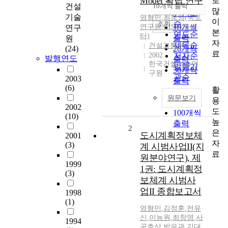
Model 확립 연구
로
순
건설
10개씩 출력
내림차순
많
인기도
기술
염형민
,
최창영(국토
이
순
조회
연구원
,
GIS연구센
10개씩
연구
본
연도순
터)
출력
원
자
제목순
건설교통부
(24)
20개씩
료
2002
저자순
발행연도
출력
한국건설기술연
발행기
30개씩
구원
관순
2003
출력
(6)
활
50개씩
원문보기
용
출력
2002
도
100개씩
(10)
높
출력
2
은
도시계획정보체
2001
자
(3)
계 시범사업II(지
료
원분야연구), 제
1999
1권: 도시계획정
(3)
보체계 시범사
업II 종합보고서
1998
(1)
염형민
,
김정훈
,
전유
신
,
이능원
,
최창영
,
사
1994
공호상
,
박은관
,
김대