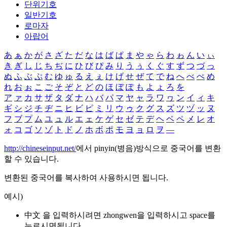
단위기호
일반기호
로마자
아랍어
あ
ぁ
か
が
さ
ざ
た
だ
な
は
ば
ぱ
ま
や
ゃ
ら
わ
ゎ
ん
い
ぃ
き
ぎ
し
じ
ち
ぢ
に
ひ
び
ぴ
み
り
う
ぅ
く
ぐ
す
ず
つ
づ
っ
ぬ
ふ
ぶ
ぷ
む
ゆ
ゅ
る
え
ぇ
け
げ
せ
ぜ
て
で
ね
へ
べ
ぺ
め
れ
お
ぉ
こ
ご
そ
ぞ
と
ど
の
ほ
ぼ
ぽ
も
よ
ょ
ろ
を
ア
ァ
カ
サ
ザ
タ
ダ
ナ
ハ
バ
パ
マ
ヤ
ャ
ラ
ワ
ヮ
ン
イ
ィ
キ
ギ
シ
ジ
チ
ヂ
ニ
ヒ
ビ
ピ
ミ
リ
ウ
ゥ
ク
グ
ス
ズ
ツ
ヅ
ッ
ヌ
フ
ブ
プ
ム
ユ
ュ
ル
エ
ェ
ケ
ゲ
セ
ゼ
テ
デ
ヘ
ベ
ペ
メ
レ
オ
ォ
コ
ゴ
ソ
ゾ
ト
ド
ノ
ホ
ボ
ポ
モ
ヨ
ョ
ロ
ヲ
―
http://chineseinput.net/
에서 pinyin(병음)방식으로 중국어를 변환
할 수 있습니다.
변환된 중국어를 복사하여 사용하시면 됩니다.
예시)
中文 을 입력하시려면
zhongwen
을 입력하시고 space를
누르시면됩니다.