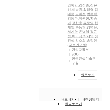
염형민
,
김정훈
,
전유
신
,
이능원
,
최창영
,
김
대종
,
김미정
,
박종택
,
김동한
,
이권한
,
황승
미
,
정한용
,
류무영
,
한
재일
,
송동현
,
강병윤
,
서기환
,
윤병일
,
정규
섭
,
이미정
,
박시영
,
정
진석
,
김소희
,
송정현
(국토연구원)
건설교통부
2003
한국건설기술연
구원
원문보기
내보내기
내책장담기
한글로보기