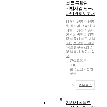
설물 통합관리
시범사업 연구,
사업관리보고서
염형민
,
신동빈
,
안종
욱
,
한재일
,
전유신
,
권
대한
,
이상건
,
박종택
,
한선희
,
박진호
,
김미
정
,
이윤선
,
이근자
,
박
순애
,
송정현
,
이미정
(국토연구원)
,
김은
형
,
박홍기(경원대학
교)
건설교통부
2002
한국건설기술연
구원
원문보기
8
지하시설물도