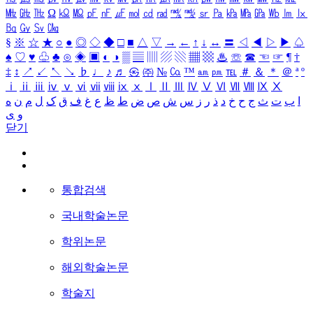
㎒
㎓
㎔
Ω
㏀
㏁
㎊
㎋
㎌
㏖
㏅
㎭
㎮
㎯
㏛
㎩
㎪
㎫
㎬
㏝
㏐
㏓
㏃
㏉
㏜
㏆
§
※
☆
★
○
●
◎
◇
◆
□
■
△
▽
→
←
↑
↓
↔
〓
◁
◀
▷
▶
♤
♠
♡
♥
♧
♣
⊙
◈
▣
◐
◑
▒
▤
▥
▨
▧
▦
▩
♨
☏
☎
☜
☞
¶
†
‡
↕
↗
↙
↖
↘
♭
♩
♪
♬
㉿
㈜
№
㏇
™
㏂
㏘
℡
＃
＆
＊
＠
ª
º
ⅰ
ⅱ
ⅲ
ⅳ
ⅴ
ⅵ
ⅶ
ⅷ
ⅸ
ⅹ
Ⅰ
Ⅱ
Ⅲ
Ⅳ
Ⅴ
Ⅵ
Ⅶ
Ⅷ
Ⅸ
Ⅹ
ا
ب
ت
ث
ج
ح
خ
د
ذ
ر
ز
س
ش
ص
ض
ط
ظ
ع
غ
ف
ق
ک
ل
م
ن
ه
و
ی
닫기
통합검색
국내학술논문
학위논문
해외학술논문
학술지