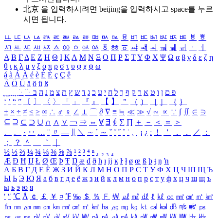
北京 을 입력하시려면
beijing
을 입력하시고 space를 누르
시면 됩니다.
ㅥ
ㅦ
ㅧ
ㅨ
ㅩ
ㅪ
ㅫ
ㅬ
ㅭ
ㅮ
ㅯ
ㅰ
ㅱ
ㅲ
ㅳ
ㅴ
ㅵ
ㅶ
ㅷ
ㅸ
ㅹ
ㅺ
ㅻ
ㅼ
ㅽ
ㅾ
ㅿ
ㆀ
ㆁ
ㆂ
ㆃ
ㆄ
ㆅ
ㆆ
ㆇ
ㆈ
ㆉ
ㆊ
ㆋ
ㆌ
ㆍ
ㆎ
Α
Β
Γ
Δ
Ε
Ζ
Η
Θ
Ι
Κ
Λ
Μ
Ν
Ξ
Ο
Π
Ρ
Σ
Τ
Υ
Φ
Χ
Ψ
Ω
α
β
γ
δ
ε
ζ
η
θ
ι
κ
λ
μ
ν
ξ
ο
π
ρ
σ
τ
υ
φ
χ
ψ
ω
á
à
Á
À
é
è
É
È
ç
Ç
ê
Ä
Ö
Ü
ä
ö
ü
ß
ְ
ֳ
ֲ
ֱ
ָ
ַ
ֵ
ֶ
ִ
ֹ
ּ
ֻ
ׂ
ׁ
ּ
ב
ה
נ
מ
צ
ת
ץ
ש
ד
ג
כ
ע
י
ח
ל
ך
ף
ק
ר
א
ט
ו
ן
ם
פ
‘
’
“
”
〔
〕
〈
〉
「
」
『
』
【
】
＂
（
）
［
］
｛
｝
±
×
÷
≠
≤
≥
∞
∴
♂
♀
∠
⊥
⌒
∂
∇
≡
≒
≪
≫
√
∽
∝
∵
∫
∬
∈
∋
⊆
⊇
⊂
⊃
∪
∩
∧
∨
￢
⇒
⇔
∀
∃
∮
∑
∏
＋
－
＜
＝
＞
、
。
·
‥
…
¨
〃
―
∥
＼
∼
´
～
ˇ
˘
˝
˚
˙
¸
˛
¡
¿
ː
！
＇
，
．
／
：
；
？
＾
＿
｀
｜
½
⅓
⅔
¼
¾
⅛
⅜
⅝
⅞
¹
²
³
⁴
ⁿ
₁
₂
₃
₄
Æ
Ð
Ħ
Ĳ
Ł
Ø
Œ
Þ
Ŧ
Ŋ
æ
đ
ð
ħ
ı
ĳ
ĸ
ŀ
ł
ø
œ
ß
þ
ŧ
ŋ
ŉ
А
Б
В
Г
Д
Е
Ё
Ж
З
И
Й
К
Л
М
Н
О
П
Р
С
Т
У
Ф
Х
Ц
Ч
Ш
Щ
Ъ
Ы
Ь
Э
Ю
Я
а
б
в
г
д
е
ё
ж
з
и
й
к
л
м
н
о
п
р
с
т
у
ф
х
ц
ч
ш
щ
ъ
ы
ь
э
ю
я
′
″
℃
Å
￠
￡
￥
¤
℉
‰
＄
％
Ｆ
￦
㎕
㎖
㎗
ℓ
㎘
㏄
㎣
㎤
㎥
㎦
㎙
㎚
㎛
㎜
㎝
㎞
㎟
㎠
㎡
㎢
㏊
㎍
㎎
㎏
㏏
㎈
㎉
㏈
㎧
㎨
㎰
㎱
㎲
㎳
㎴
㎵
㎶
㎷
㎸
㎹
㎀
㎁
㎂
㎃
㎄
㎺
㎻
㎽
㎾
㎿
㎐
㎑