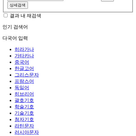
상세검색
결과 내 재검색
인기 검색어
다국어 입력
히라가나
가타카나
중국어
한글고어
그리스문자
프랑스어
독일어
히브리어
괄호기호
학술기호
기술기호
첨자기호
라틴문자
러시아문자