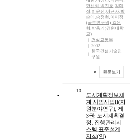
대한
,
이상건
,
박종택
,
한선희
,
박진호
,
김미
정
,
이윤선
,
이근자
,
박
순애
,
송정현
,
이미정
(국토연구원)
,
김은
형
,
박홍기(경원대학
교)
건설교통부
2002
한국건설기술연
구원
원문보기
10
도시계획정보체
계 시범사업II(지
원분야연구), 제
3권: 도시계획결
정, 집행관리시
스템 표준설계
지침(안)