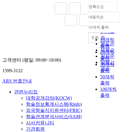
정확도순
내림차순
정확도
순
10개씩 출력
내림차순
인기도
순
조회
10개씩
연도순
출력
제목순
20개씩
저자순
출력
고객센터 (평일: 09:00~18:00)
발행기
30개씩
관순
1599-3122
출력
50개씩
ARS 번호안내
출력
100개씩
관련누리집
출력
대학공개강의(KOCW)
학술정보통계시스템(Rinfo)
외국학술지지원센터(FRIC)
학술관계분석서비스(SAM)
사서커뮤니티
기관회원