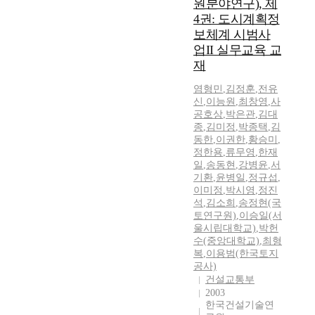
원분야연구), 제
4권: 도시계획정
보체계 시범사
업II 실무교육 교
재
염형민
,
김정훈
,
전유
신
,
이능원
,
최창영
,
사
공호상
,
박은관
,
김대
종
,
김미정
,
박종택
,
김
동한
,
이권한
,
황승미
,
정한용
,
류무영
,
한재
일
,
송동현
,
강병윤
,
서
기환
,
윤병일
,
정규섭
,
이미정
,
박시영
,
정진
석
,
김소희
,
송정현(국
토연구원)
,
이승일(서
울시립대학교)
,
박헌
수(중앙대학교)
,
최형
복
,
이용범(한국토지
공사)
건설교통부
2003
한국건설기술연