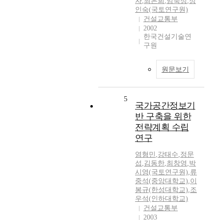
자
,
최은희
,
임숙정
,
정
인숙(국토연구원)
건설교통부
2002
한국건설기술연
구원
원문보기
5
국가공간정보기
반 구축을 위한
전략계획 수립
연구
염형민
,
강태수
,
정문
섭
,
김동한
,
최창영
,
박
시영(국토연구원)
,
류
중석(중앙대학교)
,
이
봉규(한성대학교)
,
조
우석(인하대학교)
건설교통부
2003