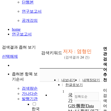
단행본
연구보고서
공개강의
home
연구보고서
검색결과 좁혀 보기
연
저자 : 염형민
검색키워드
관
선택해제
(검색결과
24
건)
검
색
어
좁혀본 항목 보
추
기순서
천
내보내기
내책장담기
한글로보기
검색량순
이
1
가나다순
국
검
정확도순
발행기관
가
색
GIS 통합 Data
내림차순
어
정확도
한국