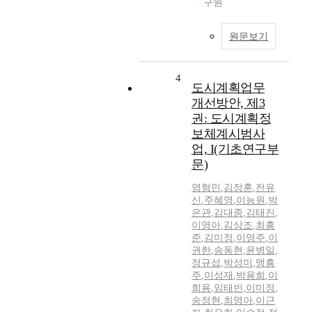
구원
원문보기
4
도시계획업무
개선방안, 제3
권: 도시계획정
보체계시범사
업, I(기초연구부
문)
염형민
,
김정훈
,
전유
신
,
주혜영
,
이능원
,
박
은관
,
김대종
,
김태진
,
이영아
,
김상조
,
최홍
준
,
김미정
,
이영주
,
이
권한
,
송동현
,
윤병일
,
정규섭
,
박성미
,
맹흥
주
,
이성재
,
박용희
,
이
희용
,
임태빈
,
이미정
,
송정현
,
최영아
,
이근