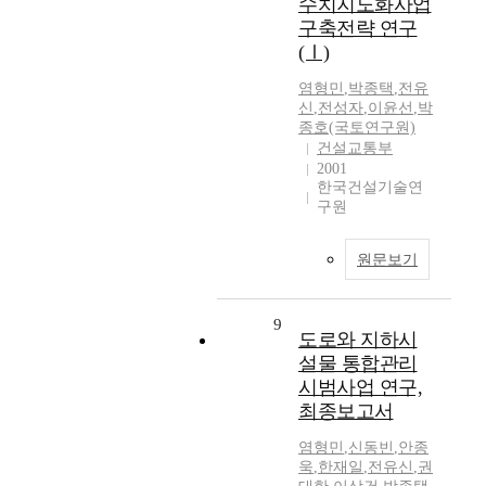
수치지도화사업
구축전략 연구
(Ⅰ)
염형민
,
박종택
,
전유
신
,
전성자
,
이윤선
,
박
종호(국토연구원)
건설교통부
2001
한국건설기술연
구원
원문보기
9
도로와 지하시
설물 통합관리
시범사업 연구,
최종보고서
염형민
,
신동빈
,
안종
욱
,
한재일
,
전유신
,
권