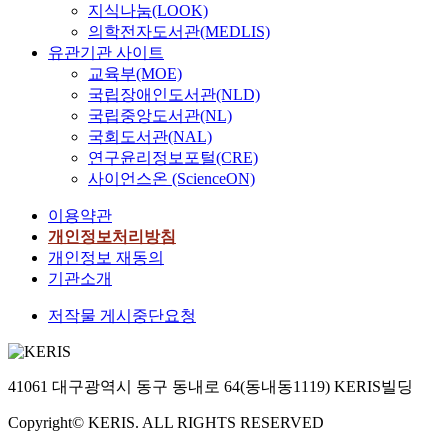
지식나눔(LOOK)
의학전자도서관(MEDLIS)
유관기관 사이트
교육부(MOE)
국립장애인도서관(NLD)
국립중앙도서관(NL)
국회도서관(NAL)
연구윤리정보포털(CRE)
사이언스온 (ScienceON)
이용약관
개인정보처리방침
개인정보 재동의
기관소개
저작물 게시중단요청
41061 대구광역시 동구 동내로 64(동내동1119) KERIS빌딩
Copyright© KERIS. ALL RIGHTS RESERVED