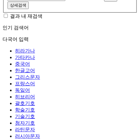
상세검색
결과 내 재검색
인기 검색어
다국어 입력
히라가나
가타카나
중국어
한글고어
그리스문자
프랑스어
독일어
히브리어
괄호기호
학술기호
기술기호
첨자기호
라틴문자
러시아문자