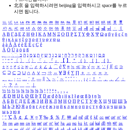
北京 을 입력하시려면
beijing
을 입력하시고 space를 누르
시면 됩니다.
ㅥ
ㅦ
ㅧ
ㅨ
ㅩ
ㅪ
ㅫ
ㅬ
ㅭ
ㅮ
ㅯ
ㅰ
ㅱ
ㅲ
ㅳ
ㅴ
ㅵ
ㅶ
ㅷ
ㅸ
ㅹ
ㅺ
ㅻ
ㅼ
ㅽ
ㅾ
ㅿ
ㆀ
ㆁ
ㆂ
ㆃ
ㆄ
ㆅ
ㆆ
ㆇ
ㆈ
ㆉ
ㆊ
ㆋ
ㆌ
ㆍ
ㆎ
Α
Β
Γ
Δ
Ε
Ζ
Η
Θ
Ι
Κ
Λ
Μ
Ν
Ξ
Ο
Π
Ρ
Σ
Τ
Υ
Φ
Χ
Ψ
Ω
α
β
γ
δ
ε
ζ
η
θ
ι
κ
λ
μ
ν
ξ
ο
π
ρ
σ
τ
υ
φ
χ
ψ
ω
á
à
Á
À
é
è
É
È
ç
Ç
ê
Ä
Ö
Ü
ä
ö
ü
ß
ְ
ֳ
ֲ
ֱ
ָ
ַ
ֵ
ֶ
ִ
ֹ
ּ
ֻ
ׂ
ׁ
ּ
ב
ה
נ
מ
צ
ת
ץ
ש
ד
ג
כ
ע
י
ח
ל
ך
ף
ק
ר
א
ט
ו
ן
ם
פ
‘
’
“
”
〔
〕
〈
〉
「
」
『
』
【
】
＂
（
）
［
］
｛
｝
±
×
÷
≠
≤
≥
∞
∴
♂
♀
∠
⊥
⌒
∂
∇
≡
≒
≪
≫
√
∽
∝
∵
∫
∬
∈
∋
⊆
⊇
⊂
⊃
∪
∩
∧
∨
￢
⇒
⇔
∀
∃
∮
∑
∏
＋
－
＜
＝
＞
、
。
·
‥
…
¨
〃
―
∥
＼
∼
´
～
ˇ
˘
˝
˚
˙
¸
˛
¡
¿
ː
！
＇
，
．
／
：
；
？
＾
＿
｀
｜
½
⅓
⅔
¼
¾
⅛
⅜
⅝
⅞
¹
²
³
⁴
ⁿ
₁
₂
₃
₄
Æ
Ð
Ħ
Ĳ
Ł
Ø
Œ
Þ
Ŧ
Ŋ
æ
đ
ð
ħ
ı
ĳ
ĸ
ŀ
ł
ø
œ
ß
þ
ŧ
ŋ
ŉ
А
Б
В
Г
Д
Е
Ё
Ж
З
И
Й
К
Л
М
Н
О
П
Р
С
Т
У
Ф
Х
Ц
Ч
Ш
Щ
Ъ
Ы
Ь
Э
Ю
Я
а
б
в
г
д
е
ё
ж
з
и
й
к
л
м
н
о
п
р
с
т
у
ф
х
ц
ч
ш
щ
ъ
ы
ь
э
ю
я
′
″
℃
Å
￠
￡
￥
¤
℉
‰
＄
％
Ｆ
￦
㎕
㎖
㎗
ℓ
㎘
㏄
㎣
㎤
㎥
㎦
㎙
㎚
㎛
㎜
㎝
㎞
㎟
㎠
㎡
㎢
㏊
㎍
㎎
㎏
㏏
㎈
㎉
㏈
㎧
㎨
㎰
㎱
㎲
㎳
㎴
㎵
㎶
㎷
㎸
㎹
㎀
㎁
㎂
㎃
㎄
㎺
㎻
㎽
㎾
㎿
㎐
㎑