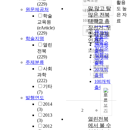
정확도순
활용
(229)
말 많고 탈
도 높
원문제공처
내림차순
정확도
많은 전북
은 자
학술
순
료
10개씩 출력
대학교 총
교육원
내림차순
인기도
장선거, 무
(eArticle)
순
조회
10개씩
(229)
엇이 문제
연도순
학술지명
출력
인가?
제목순
열린
20개씩
저자순
열린전북
전북
출력
발행기
열린전북
(229)
30개씩
관순
2006
주제분류
출력
열린전북
사회
50개씩
Vol.2006
과학
출력
No.7
(222)
100개씩
기타
출력
(7)
원
발행연도
문
2014
보
(3)
2
기
2013
열린전북
(3)
에서 볼 수
2012