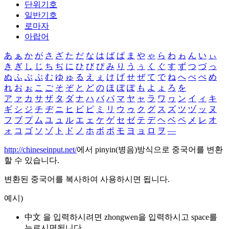
단위기호
일반기호
로마자
아랍어
あ
ぁ
か
が
さ
ざ
た
だ
な
は
ば
ぱ
ま
や
ゃ
ら
わ
ゎ
ん
い
ぃ
き
ぎ
し
じ
ち
ぢ
に
ひ
び
ぴ
み
り
う
ぅ
く
ぐ
す
ず
つ
づ
っ
ぬ
ふ
ぶ
ぷ
む
ゆ
ゅ
る
え
ぇ
け
げ
せ
ぜ
て
で
ね
へ
べ
ぺ
め
れ
お
ぉ
こ
ご
そ
ぞ
と
ど
の
ほ
ぼ
ぽ
も
よ
ょ
ろ
を
ア
ァ
カ
サ
ザ
タ
ダ
ナ
ハ
バ
パ
マ
ヤ
ャ
ラ
ワ
ヮ
ン
イ
ィ
キ
ギ
シ
ジ
チ
ヂ
ニ
ヒ
ビ
ピ
ミ
リ
ウ
ゥ
ク
グ
ス
ズ
ツ
ヅ
ッ
ヌ
フ
ブ
プ
ム
ユ
ュ
ル
エ
ェ
ケ
ゲ
セ
ゼ
テ
デ
ヘ
ベ
ペ
メ
レ
オ
ォ
コ
ゴ
ソ
ゾ
ト
ド
ノ
ホ
ボ
ポ
モ
ヨ
ョ
ロ
ヲ
―
http://chineseinput.net/
에서 pinyin(병음)방식으로 중국어를 변환
할 수 있습니다.
변환된 중국어를 복사하여 사용하시면 됩니다.
예시)
中文 을 입력하시려면
zhongwen
을 입력하시고 space를
누르시면됩니다.