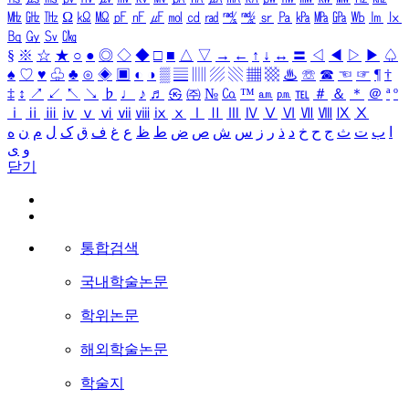
㎒
㎓
㎔
Ω
㏀
㏁
㎊
㎋
㎌
㏖
㏅
㎭
㎮
㎯
㏛
㎩
㎪
㎫
㎬
㏝
㏐
㏓
㏃
㏉
㏜
㏆
§
※
☆
★
○
●
◎
◇
◆
□
■
△
▽
→
←
↑
↓
↔
〓
◁
◀
▷
▶
♤
♠
♡
♥
♧
♣
⊙
◈
▣
◐
◑
▒
▤
▥
▨
▧
▦
▩
♨
☏
☎
☜
☞
¶
†
‡
↕
↗
↙
↖
↘
♭
♩
♪
♬
㉿
㈜
№
㏇
™
㏂
㏘
℡
＃
＆
＊
＠
ª
º
ⅰ
ⅱ
ⅲ
ⅳ
ⅴ
ⅵ
ⅶ
ⅷ
ⅸ
ⅹ
Ⅰ
Ⅱ
Ⅲ
Ⅳ
Ⅴ
Ⅵ
Ⅶ
Ⅷ
Ⅸ
Ⅹ
ا
ب
ت
ث
ج
ح
خ
د
ذ
ر
ز
س
ش
ص
ض
ط
ظ
ع
غ
ف
ق
ک
ل
م
ن
ه
و
ی
닫기
통합검색
국내학술논문
학위논문
해외학술논문
학술지