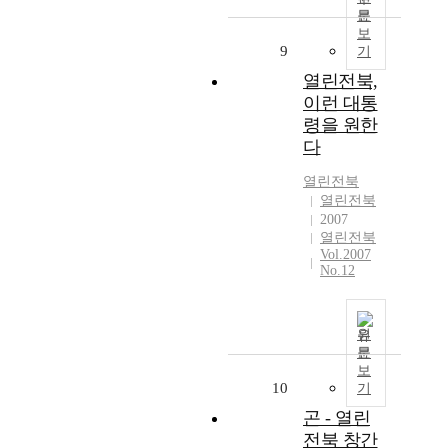
문
보
9
기
열린전북,
이런 대통
령을 원한
다
열린전북
열린전북
2007
열린전북
Vol.2007
No.12
원
문
보
10
기
곤 - 열린
전북 창간