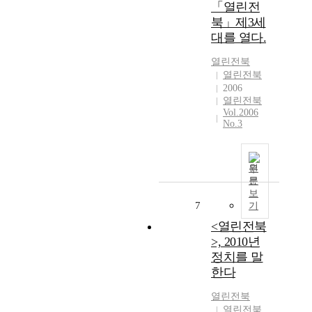
「열린전
북」제3세
대를 열다.
열린전북
열린전북
2006
열린전북
Vol.2006
No.3
원
문
보
7
기
<열린전북
>, 2010년
정치를 말
한다
열린전북
열린전북