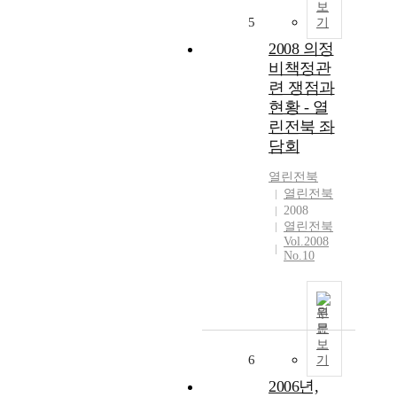
보
5
기
2008 의정
비책정관
련 쟁점과
현황 - 열
린전북 좌
담회
열린전북
열린전북
2008
열린전북
Vol.2008
No.10
원
문
보
6
기
2006년,