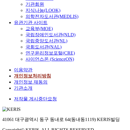
기관회원
지식나눔(LOOK)
의학전자도서관(MEDLIS)
유관기관 사이트
교육부(MOE)
국립장애인도서관(NLD)
국립중앙도서관(NL)
국회도서관(NAL)
연구윤리정보포털(CRE)
사이언스온 (ScienceON)
이용약관
개인정보처리방침
개인정보 재동의
기관소개
저작물 게시중단요청
41061 대구광역시 동구 동내로 64(동내동1119) KERIS빌딩
Copyright© KERIS. ALL RIGHTS RESERVED