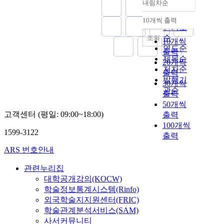
내림차순
정확도
순
10개씩 출력
내림차순
인기도
순
조회
10개씩
연도순
출력
제목순
20개씩
저자순
출력
발행기
30개씩
관순
출력
50개씩
고객센터 (평일: 09:00~18:00)
출력
100개씩
1599-3122
출력
ARS 번호안내
관련누리집
대학공개강의(KOCW)
학술정보통계시스템(Rinfo)
외국학술지지원센터(FRIC)
학술관계분석서비스(SAM)
사서커뮤니티