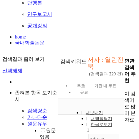
단행본
연구보고서
공개강의
home
국내학술논문
저자 : 열린전
검색결과 좁혀 보기
연관
검색키워드
북
검색
선택해제
어 추
(검색결과
229
건)
천
무료
기관 내 무료
좁혀본 항목 보기순
유료
이 검
서
색어
로 많
검색량순
이 본
내보내기
가나다순
내책장담기
자료
원문유무
한글로보기
1
원문
있음