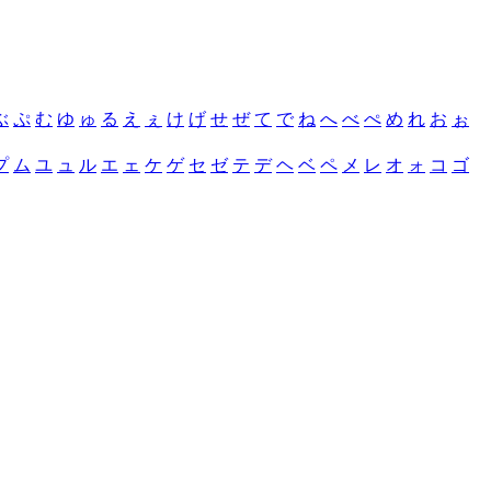
ぶ
ぷ
む
ゆ
ゅ
る
え
ぇ
け
げ
せ
ぜ
て
で
ね
へ
べ
ぺ
め
れ
お
ぉ
プ
ム
ユ
ュ
ル
エ
ェ
ケ
ゲ
セ
ゼ
テ
デ
ヘ
ベ
ペ
メ
レ
オ
ォ
コ
ゴ