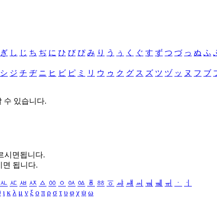
ぎ
し
じ
ち
ぢ
に
ひ
び
ぴ
み
り
う
ぅ
く
ぐ
す
ず
つ
づ
っ
ぬ
ふ
シ
ジ
チ
ヂ
ニ
ヒ
ビ
ピ
ミ
リ
ウ
ゥ
ク
グ
ス
ズ
ツ
ヅ
ッ
ヌ
フ
ブ
할 수 있습니다.
누르시면됩니다.
시면 됩니다.
ㅻ
ㅼ
ㅽ
ㅾ
ㅿ
ㆀ
ㆁ
ㆂ
ㆃ
ㆄ
ㆅ
ㆆ
ㆇ
ㆈ
ㆉ
ㆊ
ㆋ
ㆌ
ㆍ
ㆎ
θ
ι
κ
λ
μ
ν
ξ
ο
π
ρ
σ
τ
υ
φ
χ
ψ
ω