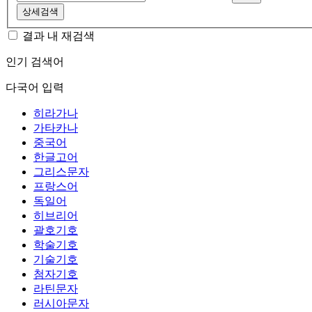
상세검색
결과 내 재검색
인기 검색어
다국어 입력
히라가나
가타카나
중국어
한글고어
그리스문자
프랑스어
독일어
히브리어
괄호기호
학술기호
기술기호
첨자기호
라틴문자
러시아문자