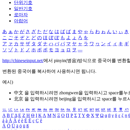
단위기호
일반기호
로마자
아랍어
あ
ぁ
か
が
さ
ざ
た
だ
な
は
ば
ぱ
ま
や
ゃ
ら
わ
ゎ
ん
い
ぃ
き
こ
ご
そ
ぞ
と
ど
の
ほ
ぼ
ぽ
も
よ
ょ
ろ
を
ア
ァ
カ
サ
ザ
タ
ダ
ナ
ハ
バ
パ
マ
ヤ
ャ
ラ
ワ
ヮ
ン
イ
ィ
キ
ギ
ソ
ゾ
ト
ド
ノ
ホ
ボ
ポ
モ
ヨ
ョ
ロ
ヲ
―
http://chineseinput.net/
에서 pinyin(병음)방식으로 중국어를 변환
변환된 중국어를 복사하여 사용하시면 됩니다.
예시)
中文 을 입력하시려면
zhongwen
을 입력하시고 space를
北京 을 입력하시려면
beijing
을 입력하시고 space를 누르
ㅥ
ㅦ
ㅧ
ㅨ
ㅩ
ㅪ
ㅫ
ㅬ
ㅭ
ㅮ
ㅯ
ㅰ
ㅱ
ㅲ
ㅳ
ㅴ
ㅵ
ㅶ
ㅷ
ㅸ
ㅹ
ㅺ
Α
Β
Γ
Δ
Ε
Ζ
Η
Θ
Ι
Κ
Λ
Μ
Ν
Ξ
Ο
Π
Ρ
Σ
Τ
Υ
Φ
Χ
Ψ
Ω
α
β
γ
δ
ε
ζ
η
á
à
Á
À
é
è
É
È
ç
Ç
ê
Ä
Ö
Ü
ä
ö
ü
ß