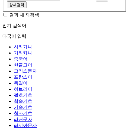
상세검색
결과 내 재검색
인기 검색어
다국어 입력
히라가나
가타카나
중국어
한글고어
그리스문자
프랑스어
독일어
히브리어
괄호기호
학술기호
기술기호
첨자기호
라틴문자
러시아문자