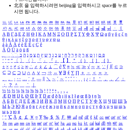
北京 을 입력하시려면
beijing
을 입력하시고 space를 누르
시면 됩니다.
ㅥ
ㅦ
ㅧ
ㅨ
ㅩ
ㅪ
ㅫ
ㅬ
ㅭ
ㅮ
ㅯ
ㅰ
ㅱ
ㅲ
ㅳ
ㅴ
ㅵ
ㅶ
ㅷ
ㅸ
ㅹ
ㅺ
ㅻ
ㅼ
ㅽ
ㅾ
ㅿ
ㆀ
ㆁ
ㆂ
ㆃ
ㆄ
ㆅ
ㆆ
ㆇ
ㆈ
ㆉ
ㆊ
ㆋ
ㆌ
ㆍ
ㆎ
Α
Β
Γ
Δ
Ε
Ζ
Η
Θ
Ι
Κ
Λ
Μ
Ν
Ξ
Ο
Π
Ρ
Σ
Τ
Υ
Φ
Χ
Ψ
Ω
α
β
γ
δ
ε
ζ
η
θ
ι
κ
λ
μ
ν
ξ
ο
π
ρ
σ
τ
υ
φ
χ
ψ
ω
á
à
Á
À
é
è
É
È
ç
Ç
ê
Ä
Ö
Ü
ä
ö
ü
ß
ְ
ֳ
ֲ
ֱ
ָ
ַ
ֵ
ֶ
ִ
ֹ
ּ
ֻ
ׂ
ׁ
ּ
ב
ה
נ
מ
צ
ת
ץ
ש
ד
ג
כ
ע
י
ח
ל
ך
ף
ק
ר
א
ט
ו
ן
ם
פ
‘
’
“
”
〔
〕
〈
〉
「
」
『
』
【
】
＂
（
）
［
］
｛
｝
±
×
÷
≠
≤
≥
∞
∴
♂
♀
∠
⊥
⌒
∂
∇
≡
≒
≪
≫
√
∽
∝
∵
∫
∬
∈
∋
⊆
⊇
⊂
⊃
∪
∩
∧
∨
￢
⇒
⇔
∀
∃
∮
∑
∏
＋
－
＜
＝
＞
、
。
·
‥
…
¨
〃
―
∥
＼
∼
´
～
ˇ
˘
˝
˚
˙
¸
˛
¡
¿
ː
！
＇
，
．
／
：
；
？
＾
＿
｀
｜
½
⅓
⅔
¼
¾
⅛
⅜
⅝
⅞
¹
²
³
⁴
ⁿ
₁
₂
₃
₄
Æ
Ð
Ħ
Ĳ
Ł
Ø
Œ
Þ
Ŧ
Ŋ
æ
đ
ð
ħ
ı
ĳ
ĸ
ŀ
ł
ø
œ
ß
þ
ŧ
ŋ
ŉ
А
Б
В
Г
Д
Е
Ё
Ж
З
И
Й
К
Л
М
Н
О
П
Р
С
Т
У
Ф
Х
Ц
Ч
Ш
Щ
Ъ
Ы
Ь
Э
Ю
Я
а
б
в
г
д
е
ё
ж
з
и
й
к
л
м
н
о
п
р
с
т
у
ф
х
ц
ч
ш
щ
ъ
ы
ь
э
ю
я
′
″
℃
Å
￠
￡
￥
¤
℉
‰
＄
％
Ｆ
￦
㎕
㎖
㎗
ℓ
㎘
㏄
㎣
㎤
㎥
㎦
㎙
㎚
㎛
㎜
㎝
㎞
㎟
㎠
㎡
㎢
㏊
㎍
㎎
㎏
㏏
㎈
㎉
㏈
㎧
㎨
㎰
㎱
㎲
㎳
㎴
㎵
㎶
㎷
㎸
㎹
㎀
㎁
㎂
㎃
㎄
㎺
㎻
㎽
㎾
㎿
㎐
㎑