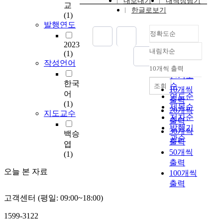
내보내기
내책장담기
여
교
한글로보기
중
(1)
국
발행연도
정확도순
지
체
2023
내림차순
(1)
장
정확도
작성언어
애
순
10개씩 출력
내림차순
인
인기도
한국
의
순
조회
10개씩
어
장
연도순
출력
(1)
애
제목순
20개씩
지도교수
인
저자순
출력
스
발행기
30개씩
백승
포
관순
출력
츠
엽
50개씩
인
(1)
출력
식
오늘 본 자료
100개씩
임
출력
파
워
고객센터 (평일: 09:00~18:00)
먼
트
1599-3122
및