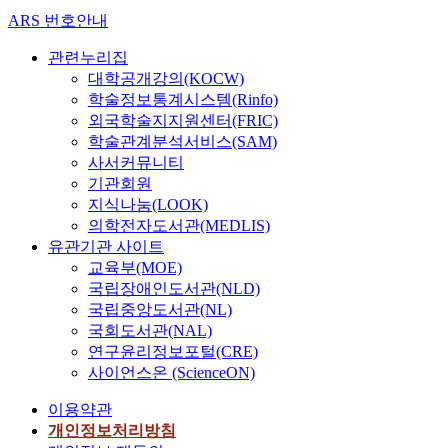
ARS 번호안내
건
강
관련누리집
신
대학공개강의(KOCW)
념
학술정보통계시스템(Rinfo)
,
외국학술지지원센터(FRIC)
건
강
학술관계분석서비스(SAM)
증
사서커뮤니티
진
기관회원
행
지식나눔(LOOK)
위
의학전자도서관(MEDLIS)
의
유관기관 사이트
구
교육부(MOE)
조
국립장애인도서관(NLD)
적
국립중앙도서관(NL)
관
국회도서관(NAL)
계
연구윤리정보포털(CRE)
를
사이언스온 (ScienceON)
검
증
이용약관
하
개인정보처리방침
는