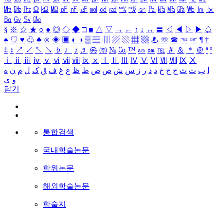
㎒
㎓
㎔
Ω
㏀
㏁
㎊
㎋
㎌
㏖
㏅
㎭
㎮
㎯
㏛
㎩
㎪
㎫
㎬
㏝
㏐
㏓
㏃
㏉
㏜
㏆
§
※
☆
★
○
●
◎
◇
◆
□
■
△
▽
→
←
↑
↓
↔
〓
◁
◀
▷
▶
♤
♠
♡
♥
♧
♣
⊙
◈
▣
◐
◑
▒
▤
▥
▨
▧
▦
▩
♨
☏
☎
☜
☞
¶
†
‡
↕
↗
↙
↖
↘
♭
♩
♪
♬
㉿
㈜
№
㏇
™
㏂
㏘
℡
＃
＆
＊
＠
ª
º
ⅰ
ⅱ
ⅲ
ⅳ
ⅴ
ⅵ
ⅶ
ⅷ
ⅸ
ⅹ
Ⅰ
Ⅱ
Ⅲ
Ⅳ
Ⅴ
Ⅵ
Ⅶ
Ⅷ
Ⅸ
Ⅹ
ا
ب
ت
ث
ج
ح
خ
د
ذ
ر
ز
س
ش
ص
ض
ط
ظ
ع
غ
ف
ق
ک
ل
م
ن
ه
و
ی
닫기
통합검색
국내학술논문
학위논문
해외학술논문
학술지