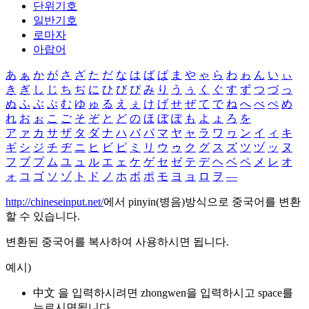
단위기호
일반기호
로마자
아랍어
あ
ぁ
か
が
さ
ざ
た
だ
な
は
ば
ぱ
ま
や
ゃ
ら
わ
ゎ
ん
い
ぃ
き
ぎ
し
じ
ち
ぢ
に
ひ
び
ぴ
み
り
う
ぅ
く
ぐ
す
ず
つ
づ
っ
ぬ
ふ
ぶ
ぷ
む
ゆ
ゅ
る
え
ぇ
け
げ
せ
ぜ
て
で
ね
へ
べ
ぺ
め
れ
お
ぉ
こ
ご
そ
ぞ
と
ど
の
ほ
ぼ
ぽ
も
よ
ょ
ろ
を
ア
ァ
カ
サ
ザ
タ
ダ
ナ
ハ
バ
パ
マ
ヤ
ャ
ラ
ワ
ヮ
ン
イ
ィ
キ
ギ
シ
ジ
チ
ヂ
ニ
ヒ
ビ
ピ
ミ
リ
ウ
ゥ
ク
グ
ス
ズ
ツ
ヅ
ッ
ヌ
フ
ブ
プ
ム
ユ
ュ
ル
エ
ェ
ケ
ゲ
セ
ゼ
テ
デ
ヘ
ベ
ペ
メ
レ
オ
ォ
コ
ゴ
ソ
ゾ
ト
ド
ノ
ホ
ボ
ポ
モ
ヨ
ョ
ロ
ヲ
―
http://chineseinput.net/
에서 pinyin(병음)방식으로 중국어를 변환
할 수 있습니다.
변환된 중국어를 복사하여 사용하시면 됩니다.
예시)
中文 을 입력하시려면
zhongwen
을 입력하시고 space를
누르시면됩니다.