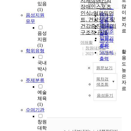
지체장애인의
로
순
있음
10개씩 출력
내림차순
많
장애인스포츠
인기도
(1)
이
인식, 임파워먼
순
조회
음성지원
10개씩
본
트, 건강신념 및
연도순
유무
출력
자
건강증진행위의
제목순
20개씩
료
구조적 관계
저자순
음성
출력
발행기
지원
30개씩
여해활
관순
(1)
출력
창원대학교
학위유형
활
50개씩
2023
국내박사
용
출력
국내
도
100개씩
원문보기
박사
높
출력
(1)
은
목차검
주제분류
본
자
색조회
연
료
예술
구
음성듣기
체육
는
(1)
생
수여기관
활
체
창원
육
참
대학