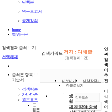
단행본
연구보고서
공개강의
home
학위논문
검색결과 좁혀 보기
연
저자 : 여해활
검색키워드
관
선택해제
(검색결과
1
건)
검
색
어
좁혀본 항목 보
추
기순서
천
내보내기
내책장담기
한글로보기
검색량순
이
가나다순
1
생
검
정확도순
원문유무
활
색
체육 참여 중국
내림차순
어
정확도
원문