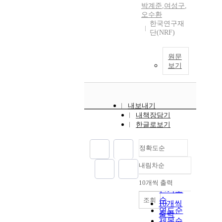
박계준
,
여성구
,
오수환
한국연구재
단(NRF)
원문
보기
내보내기
내책장담기
한글로보기
정확도순
내림차순
정확도
순
10개씩 출력
내림차순
인기도
순
조회
10개씩
연도순
출력
제목순