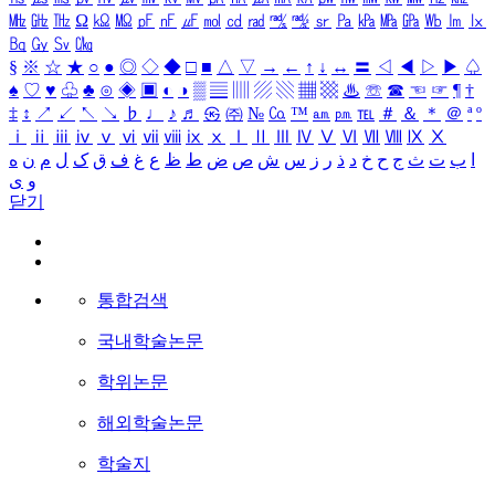
㎒
㎓
㎔
Ω
㏀
㏁
㎊
㎋
㎌
㏖
㏅
㎭
㎮
㎯
㏛
㎩
㎪
㎫
㎬
㏝
㏐
㏓
㏃
㏉
㏜
㏆
§
※
☆
★
○
●
◎
◇
◆
□
■
△
▽
→
←
↑
↓
↔
〓
◁
◀
▷
▶
♤
♠
♡
♥
♧
♣
⊙
◈
▣
◐
◑
▒
▤
▥
▨
▧
▦
▩
♨
☏
☎
☜
☞
¶
†
‡
↕
↗
↙
↖
↘
♭
♩
♪
♬
㉿
㈜
№
㏇
™
㏂
㏘
℡
＃
＆
＊
＠
ª
º
ⅰ
ⅱ
ⅲ
ⅳ
ⅴ
ⅵ
ⅶ
ⅷ
ⅸ
ⅹ
Ⅰ
Ⅱ
Ⅲ
Ⅳ
Ⅴ
Ⅵ
Ⅶ
Ⅷ
Ⅸ
Ⅹ
ا
ب
ت
ث
ج
ح
خ
د
ذ
ر
ز
س
ش
ص
ض
ط
ظ
ع
غ
ف
ق
ک
ل
م
ن
ه
و
ی
닫기
통합검색
국내학술논문
학위논문
해외학술논문
학술지