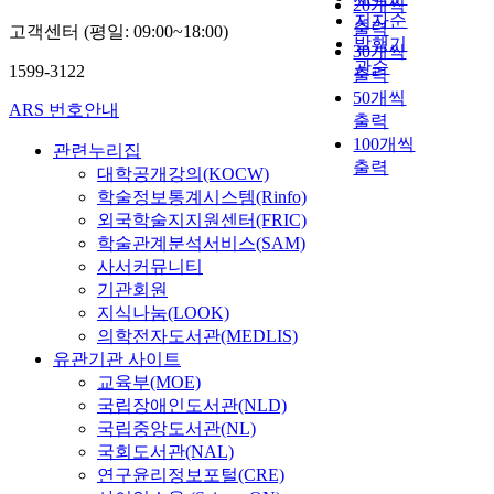
20개씩
저자순
출력
고객센터 (평일: 09:00~18:00)
발행기
30개씩
관순
1599-3122
출력
50개씩
ARS 번호안내
출력
100개씩
관련누리집
출력
대학공개강의(KOCW)
학술정보통계시스템(Rinfo)
외국학술지지원센터(FRIC)
학술관계분석서비스(SAM)
사서커뮤니티
기관회원
지식나눔(LOOK)
의학전자도서관(MEDLIS)
유관기관 사이트
교육부(MOE)
국립장애인도서관(NLD)
국립중앙도서관(NL)
국회도서관(NAL)
연구윤리정보포털(CRE)