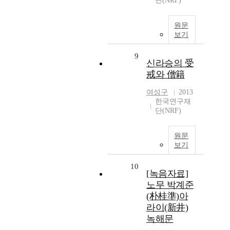
단(NRF)
원문
보기
9
신라승의 受
戒와 僧籍
여성구
2013
한국연구재
단(NRF)
원문
보기
10
[녹음자료]
노무 박계준
(朴桂準)아
라이(新井)
녹해문