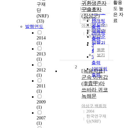
정확도
활용
귀환생존자
구재
순
도 높
10개씩 출력
구술조사
단
내림차순
인기도
은 자
(장성군)
(NRF)
순
조회
료
10개씩
(33)
연도순
여성구
2003
발행연도
출력
제목순
한국연구재
20개씩
단(NRF)
저자순
2014
출력
발행기
(1)
30개씩
관순
원문
출력
2013
보기
50개씩
(1)
출력
2
100개씩
2012
[녹음자료]
출력
(1)
군속 이귀갑
(李貴甲)마
2011
쓰바라 귀코
(1)
녹해문
2009
여성구
,
백희정
(1)
2004
한국연구재
2007
단(NRF)
(1)