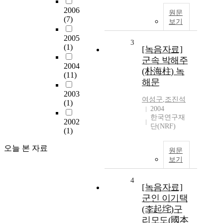
2006
원문
(7)
보기
2005
3
(1)
[녹음자료]
군속 박해주
2004
(朴海柱) 녹
(11)
해문
2003
여성구
,
조진석
(1)
2004
한국연구재
2002
단(NRF)
(1)
오늘 본 자료
원문
보기
4
[녹음자료]
군인 이기택
(李起垞)구
리모도(國本