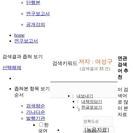
단행본
연구보고서
공개강의
home
연구보고서
검색결과 좁혀 보기
연관
저자 : 여성구
검색키워드
검색
선택해제
(검색결과
33
건)
어 추
천
좁혀본 항목 보기
이 검
순서
색어
내보내기
로 많
내책장담기
검색량순
한글로보기
이 본
1
가나다순
자료
발행기관
정확도순
한
[녹음자료]
국연
내림차순