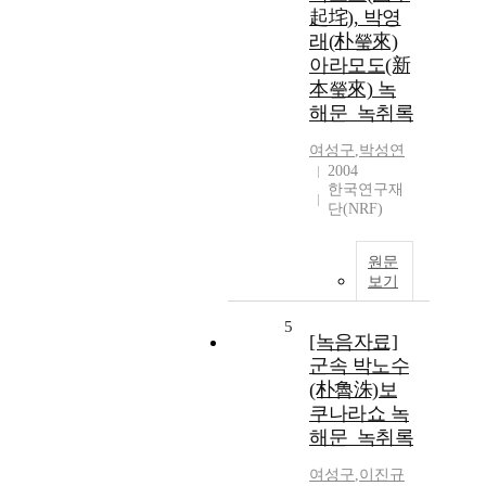
起垞), 박영
래(朴瑩來)
아라모도(新
本瑩來) 녹
해문_녹취록
여성구
,
박성연
2004
한국연구재
단(NRF)
원문
보기
5
[녹음자료]
군속 박노수
(朴魯洙)보
쿠나라쇼 녹
해문_녹취록
여성구
,
이진규