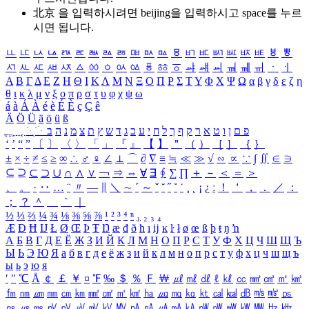
北京 을 입력하시려면
beijing
을 입력하시고 space를 누르
시면 됩니다.
ㅥ
ㅦ
ㅧ
ㅨ
ㅩ
ㅪ
ㅫ
ㅬ
ㅭ
ㅮ
ㅯ
ㅰ
ㅱ
ㅲ
ㅳ
ㅴ
ㅵ
ㅶ
ㅷ
ㅸ
ㅹ
ㅺ
ㅻ
ㅼ
ㅽ
ㅾ
ㅿ
ㆀ
ㆁ
ㆂ
ㆃ
ㆄ
ㆅ
ㆆ
ㆇ
ㆈ
ㆉ
ㆊ
ㆋ
ㆌ
ㆍ
ㆎ
Α
Β
Γ
Δ
Ε
Ζ
Η
Θ
Ι
Κ
Λ
Μ
Ν
Ξ
Ο
Π
Ρ
Σ
Τ
Υ
Φ
Χ
Ψ
Ω
α
β
γ
δ
ε
ζ
η
θ
ι
κ
λ
μ
ν
ξ
ο
π
ρ
σ
τ
υ
φ
χ
ψ
ω
á
à
Á
À
é
è
É
È
ç
Ç
ê
Ä
Ö
Ü
ä
ö
ü
ß
ְ
ֳ
ֲ
ֱ
ָ
ַ
ֵ
ֶ
ִ
ֹ
ּ
ֻ
ׂ
ׁ
ּ
ב
ה
נ
מ
צ
ת
ץ
ש
ד
ג
כ
ע
י
ח
ל
ך
ף
ק
ר
א
ט
ו
ן
ם
פ
‘
’
“
”
〔
〕
〈
〉
「
」
『
』
【
】
＂
（
）
［
］
｛
｝
±
×
÷
≠
≤
≥
∞
∴
♂
♀
∠
⊥
⌒
∂
∇
≡
≒
≪
≫
√
∽
∝
∵
∫
∬
∈
∋
⊆
⊇
⊂
⊃
∪
∩
∧
∨
￢
⇒
⇔
∀
∃
∮
∑
∏
＋
－
＜
＝
＞
、
。
·
‥
…
¨
〃
―
∥
＼
∼
´
～
ˇ
˘
˝
˚
˙
¸
˛
¡
¿
ː
！
＇
，
．
／
：
；
？
＾
＿
｀
｜
½
⅓
⅔
¼
¾
⅛
⅜
⅝
⅞
¹
²
³
⁴
ⁿ
₁
₂
₃
₄
Æ
Ð
Ħ
Ĳ
Ł
Ø
Œ
Þ
Ŧ
Ŋ
æ
đ
ð
ħ
ı
ĳ
ĸ
ŀ
ł
ø
œ
ß
þ
ŧ
ŋ
ŉ
А
Б
В
Г
Д
Е
Ё
Ж
З
И
Й
К
Л
М
Н
О
П
Р
С
Т
У
Ф
Х
Ц
Ч
Ш
Щ
Ъ
Ы
Ь
Э
Ю
Я
а
б
в
г
д
е
ё
ж
з
и
й
к
л
м
н
о
п
р
с
т
у
ф
х
ц
ч
ш
щ
ъ
ы
ь
э
ю
я
′
″
℃
Å
￠
￡
￥
¤
℉
‰
＄
％
Ｆ
￦
㎕
㎖
㎗
ℓ
㎘
㏄
㎣
㎤
㎥
㎦
㎙
㎚
㎛
㎜
㎝
㎞
㎟
㎠
㎡
㎢
㏊
㎍
㎎
㎏
㏏
㎈
㎉
㏈
㎧
㎨
㎰
㎱
㎲
㎳
㎴
㎵
㎶
㎷
㎸
㎹
㎀
㎁
㎂
㎃
㎄
㎺
㎻
㎽
㎾
㎿
㎐
㎑