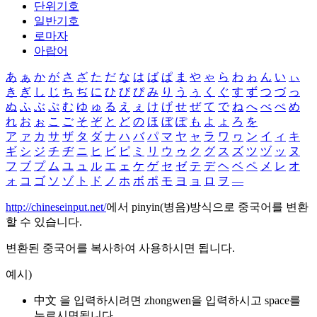
단위기호
일반기호
로마자
아랍어
あ
ぁ
か
が
さ
ざ
た
だ
な
は
ば
ぱ
ま
や
ゃ
ら
わ
ゎ
ん
い
ぃ
き
ぎ
し
じ
ち
ぢ
に
ひ
び
ぴ
み
り
う
ぅ
く
ぐ
す
ず
つ
づ
っ
ぬ
ふ
ぶ
ぷ
む
ゆ
ゅ
る
え
ぇ
け
げ
せ
ぜ
て
で
ね
へ
べ
ぺ
め
れ
お
ぉ
こ
ご
そ
ぞ
と
ど
の
ほ
ぼ
ぽ
も
よ
ょ
ろ
を
ア
ァ
カ
サ
ザ
タ
ダ
ナ
ハ
バ
パ
マ
ヤ
ャ
ラ
ワ
ヮ
ン
イ
ィ
キ
ギ
シ
ジ
チ
ヂ
ニ
ヒ
ビ
ピ
ミ
リ
ウ
ゥ
ク
グ
ス
ズ
ツ
ヅ
ッ
ヌ
フ
ブ
プ
ム
ユ
ュ
ル
エ
ェ
ケ
ゲ
セ
ゼ
テ
デ
ヘ
ベ
ペ
メ
レ
オ
ォ
コ
ゴ
ソ
ゾ
ト
ド
ノ
ホ
ボ
ポ
モ
ヨ
ョ
ロ
ヲ
―
http://chineseinput.net/
에서 pinyin(병음)방식으로 중국어를 변환
할 수 있습니다.
변환된 중국어를 복사하여 사용하시면 됩니다.
예시)
中文 을 입력하시려면
zhongwen
을 입력하시고 space를
누르시면됩니다.