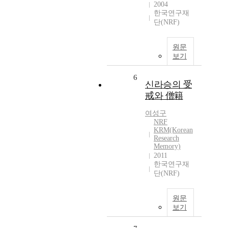
2004
한국연구재
단(NRF)
원문
보기
6
신라승의 受
戒와 僧籍
여성구
NRF
KRM(Korean
Research
Memory)
2011
한국연구재
단(NRF)
원문
보기