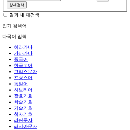
상세검색
결과 내 재검색
인기 검색어
다국어 입력
히라가나
가타카나
중국어
한글고어
그리스문자
프랑스어
독일어
히브리어
괄호기호
학술기호
기술기호
첨자기호
라틴문자
러시아문자