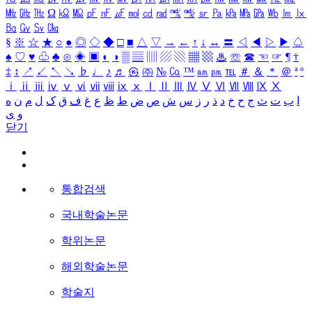
㎒
㎓
㎔
Ω
㏀
㏁
㎊
㎋
㎌
㏖
㏅
㎭
㎮
㎯
㏛
㎩
㎪
㎫
㎬
㏝
㏐
㏓
㏃
㏉
㏜
㏆
§
※
☆
★
○
●
◎
◇
◆
□
■
△
▽
→
←
↑
↓
↔
〓
◁
◀
▷
▶
♤
♠
♡
♥
♧
♣
⊙
◈
▣
◐
◑
▒
▤
▥
▨
▧
▦
▩
♨
☏
☎
☜
☞
¶
†
‡
↕
↗
↙
↖
↘
♭
♩
♪
♬
㉿
㈜
№
㏇
™
㏂
㏘
℡
＃
＆
＊
＠
ª
º
ⅰ
ⅱ
ⅲ
ⅳ
ⅴ
ⅵ
ⅶ
ⅷ
ⅸ
ⅹ
Ⅰ
Ⅱ
Ⅲ
Ⅳ
Ⅴ
Ⅵ
Ⅶ
Ⅷ
Ⅸ
Ⅹ
ا
ب
ت
ث
ج
ح
خ
د
ذ
ر
ز
س
ش
ص
ض
ط
ظ
ع
غ
ف
ق
ک
ل
م
ن
ه
و
ی
닫기
통합검색
국내학술논문
학위논문
해외학술논문
학술지