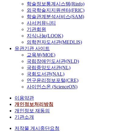
학술정보통계시스템(Rinfo)
외국학술지지원센터(FRIC)
학술관계분석서비스(SAM)
사서커뮤니티
기관회원
지식나눔(LOOK)
의학전자도서관(MEDLIS)
유관기관 사이트
교육부(MOE)
국립장애인도서관(NLD)
국립중앙도서관(NL)
국회도서관(NAL)
연구윤리정보포털(CRE)
사이언스온 (ScienceON)
이용약관
개인정보처리방침
개인정보 재동의
기관소개
저작물 게시중단요청