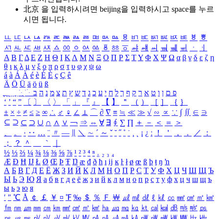
北京 을 입력하시려면
beijing
을 입력하시고 space를 누르
시면 됩니다.
ㅥ
ㅦ
ㅧ
ㅨ
ㅩ
ㅪ
ㅫ
ㅬ
ㅭ
ㅮ
ㅯ
ㅰ
ㅱ
ㅲ
ㅳ
ㅴ
ㅵ
ㅶ
ㅷ
ㅸ
ㅹ
ㅺ
ㅻ
ㅼ
ㅽ
ㅾ
ㅿ
ㆀ
ㆁ
ㆂ
ㆃ
ㆄ
ㆅ
ㆆ
ㆇ
ㆈ
ㆉ
ㆊ
ㆋ
ㆌ
ㆍ
ㆎ
Α
Β
Γ
Δ
Ε
Ζ
Η
Θ
Ι
Κ
Λ
Μ
Ν
Ξ
Ο
Π
Ρ
Σ
Τ
Υ
Φ
Χ
Ψ
Ω
α
β
γ
δ
ε
ζ
η
θ
ι
κ
λ
μ
ν
ξ
ο
π
ρ
σ
τ
υ
φ
χ
ψ
ω
á
à
Á
À
é
è
É
È
ç
Ç
ê
Ä
Ö
Ü
ä
ö
ü
ß
ְ
ֳ
ֲ
ֱ
ָ
ַ
ֵ
ֶ
ִ
ֹ
ּ
ֻ
ׂ
ׁ
ּ
ב
ה
נ
מ
צ
ת
ץ
ש
ד
ג
כ
ע
י
ח
ל
ך
ף
ק
ר
א
ט
ו
ן
ם
פ
‘
’
“
”
〔
〕
〈
〉
「
」
『
』
【
】
＂
（
）
［
］
｛
｝
±
×
÷
≠
≤
≥
∞
∴
♂
♀
∠
⊥
⌒
∂
∇
≡
≒
≪
≫
√
∽
∝
∵
∫
∬
∈
∋
⊆
⊇
⊂
⊃
∪
∩
∧
∨
￢
⇒
⇔
∀
∃
∮
∑
∏
＋
－
＜
＝
＞
、
。
·
‥
…
¨
〃
―
∥
＼
∼
´
～
ˇ
˘
˝
˚
˙
¸
˛
¡
¿
ː
！
＇
，
．
／
：
；
？
＾
＿
｀
｜
½
⅓
⅔
¼
¾
⅛
⅜
⅝
⅞
¹
²
³
⁴
ⁿ
₁
₂
₃
₄
Æ
Ð
Ħ
Ĳ
Ł
Ø
Œ
Þ
Ŧ
Ŋ
æ
đ
ð
ħ
ı
ĳ
ĸ
ŀ
ł
ø
œ
ß
þ
ŧ
ŋ
ŉ
А
Б
В
Г
Д
Е
Ё
Ж
З
И
Й
К
Л
М
Н
О
П
Р
С
Т
У
Ф
Х
Ц
Ч
Ш
Щ
Ъ
Ы
Ь
Э
Ю
Я
а
б
в
г
д
е
ё
ж
з
и
й
к
л
м
н
о
п
р
с
т
у
ф
х
ц
ч
ш
щ
ъ
ы
ь
э
ю
я
′
″
℃
Å
￠
￡
￥
¤
℉
‰
＄
％
Ｆ
￦
㎕
㎖
㎗
ℓ
㎘
㏄
㎣
㎤
㎥
㎦
㎙
㎚
㎛
㎜
㎝
㎞
㎟
㎠
㎡
㎢
㏊
㎍
㎎
㎏
㏏
㎈
㎉
㏈
㎧
㎨
㎰
㎱
㎲
㎳
㎴
㎵
㎶
㎷
㎸
㎹
㎀
㎁
㎂
㎃
㎄
㎺
㎻
㎽
㎾
㎿
㎐
㎑