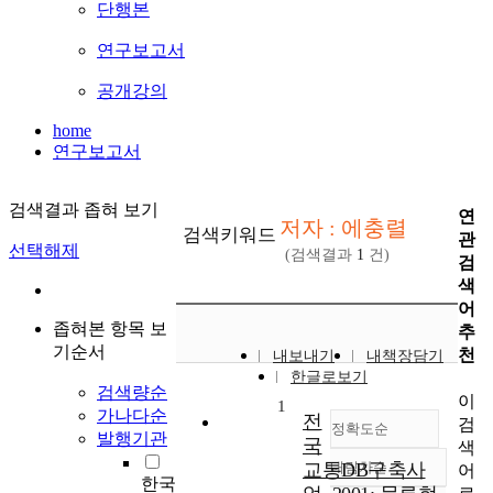
단행본
연구보고서
공개강의
home
연구보고서
검색결과 좁혀 보기
연
저자 : 에충렬
검색키워드
관
선택해제
(검색결과
1
건)
검
색
어
좁혀본 항목 보
추
기순서
천
내보내기
내책장담기
한글로보기
검색량순
이
1
가나다순
전
검
정확도순
발행기관
국
색
교통DB구축사
내림차순
어
정확도
한국