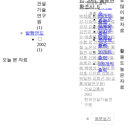
업, 2001: 물류현
로
순
건설
10개씩 출력
내림차순
많
황조사, 6
인기도
기술
이
순
조회
10개씩
연구
박정욱
,
김무환
,
신동
본
연도순
출력
원
선
,
신승식
,
성낙문
,
조
자
제목순
규석
,
김강수
,
김종형
,
(1)
20개씩
료
저자순
김연규
,
김제철
,
강연
발행연도
출력
수
,
에충렬
,
이수범
,
김
발행기
30개씩
수협
,
외
,
안강기
,
조범
관순
2002
출력
철
,
노은석
,
정승호
,
황
(1)
활
50개씩
철연
,
김별
,
정광복
,
김
용
출력
성훈
,
기병국
,
이창렬
,
오늘 본 자료
도
송웅규
,
이종혁
,
이선
100개씩
헤
,
백병성
,
노혁재
,
하
높
출력
성호
,
신진희
,
김희경
,
은
박일란
,
김희곤
,
외(교
자
통개발연구원)
료
건설교통부
2002
한국건설기술연
구원
원문보기