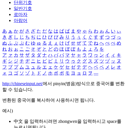
단위기호
일반기호
로마자
아랍어
あ
ぁ
か
が
さ
ざ
た
だ
な
は
ば
ぱ
ま
や
ゃ
ら
わ
ゎ
ん
い
ぃ
き
ぎ
し
じ
ち
ぢ
に
ひ
び
ぴ
み
り
う
ぅ
く
ぐ
す
ず
つ
づ
っ
ぬ
ふ
ぶ
ぷ
む
ゆ
ゅ
る
え
ぇ
け
げ
せ
ぜ
て
で
ね
へ
べ
ぺ
め
れ
お
ぉ
こ
ご
そ
ぞ
と
ど
の
ほ
ぼ
ぽ
も
よ
ょ
ろ
を
ア
ァ
カ
サ
ザ
タ
ダ
ナ
ハ
バ
パ
マ
ヤ
ャ
ラ
ワ
ヮ
ン
イ
ィ
キ
ギ
シ
ジ
チ
ヂ
ニ
ヒ
ビ
ピ
ミ
リ
ウ
ゥ
ク
グ
ス
ズ
ツ
ヅ
ッ
ヌ
フ
ブ
プ
ム
ユ
ュ
ル
エ
ェ
ケ
ゲ
セ
ゼ
テ
デ
ヘ
ベ
ペ
メ
レ
オ
ォ
コ
ゴ
ソ
ゾ
ト
ド
ノ
ホ
ボ
ポ
モ
ヨ
ョ
ロ
ヲ
―
http://chineseinput.net/
에서 pinyin(병음)방식으로 중국어를 변환
할 수 있습니다.
변환된 중국어를 복사하여 사용하시면 됩니다.
예시)
中文 을 입력하시려면
zhongwen
을 입력하시고 space를
누르시면됩니다.