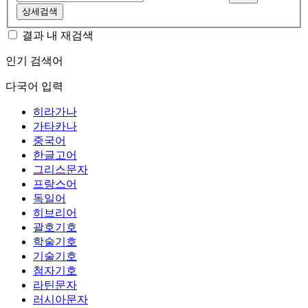
상세검색
결과 내 재검색
인기 검색어
다국어 입력
히라가나
가타카나
중국어
한글고어
그리스문자
프랑스어
독일어
히브리어
괄호기호
학술기호
기술기호
첨자기호
라틴문자
러시아문자