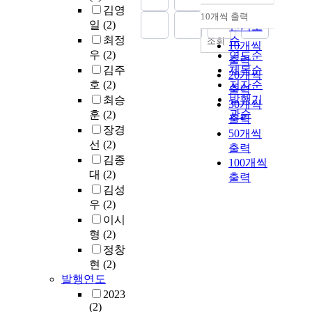
김영
순
10개씩 출력
내림차순
일
(2)
인기도
최정
순
조회
10개씩
우
(2)
연도순
출력
김주
제목순
20개씩
호
(2)
저자순
출력
발행기
최승
30개씩
관순
훈
(2)
출력
장경
50개씩
선
(2)
출력
김종
100개씩
대
(2)
출력
김성
우
(2)
이시
형
(2)
정창
현
(2)
발행연도
2023
(2)