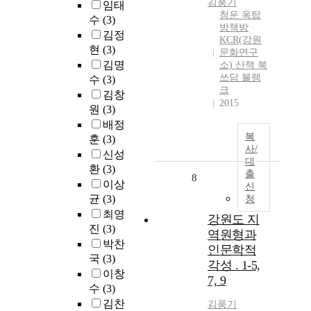
김풍기
임태
청운 옥탑
수
(3)
방책방
김정
KCR(강원
현
(3)
문화연구
김명
소) 산책 북
쓰담 블랭
수
(3)
크
김창
2015
원
(3)
배정
복
훈
(3)
사/
신성
대
환
(3)
출
8
이상
신
균
(3)
청
최영
강원도 지
진
(3)
역원형과
박찬
인문학적
국
(3)
각성 . 1-5,
이창
7, 9
수
(3)
김찬
김풍기