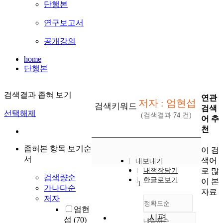
단행본
연구보고서
공개강의
home
단행본
검색결과 좁혀 보기
연관
저자 : 엄현섭
검색키워드
검색
선택해제
(검색결과
74
건)
어 추
천
좁혀본 항목 보기순
이 검
서
색어
내보내기
로 많
내책장담기
검색량순
한글로보기
이 본
1
가나다순
자료
저자
정확도순
엄현
시편
섭
(70)
내림차순