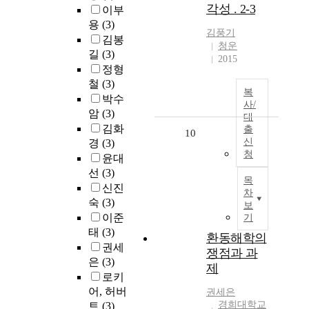
각성 . 2-3
이부
용
(3)
김풍기
김봉
청운
길
(3)
2015
정형
철
(3)
복
박수
사/
암
(3)
대
김화
출
10
신
경
(3)
청
윤대
선
(3)
목
신진
차
숙
(3)
보
이준
기
태
(3)
환동해학의
권세
쟁점과 과
은
(3)
제
로키
어, 허버
권세은
경희대학교
트
(3)