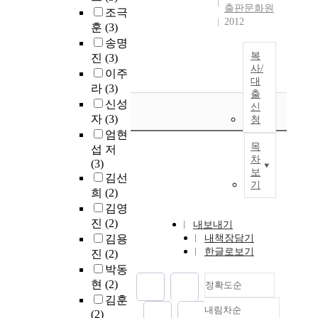
출판문화원
조극
2012
훈
(3)
송명
복
진
(3)
사/
이주
대
라
(3)
출
신성
신
자
(3)
청
엄현
목
섭 저
차
(3)
보
김선
기
희
(2)
김영
진
(2)
내보내기
김용
내책장담기
한글로보기
진
(2)
박동
현
(2)
정확도순
김훈
내림차순
(2)
정확도