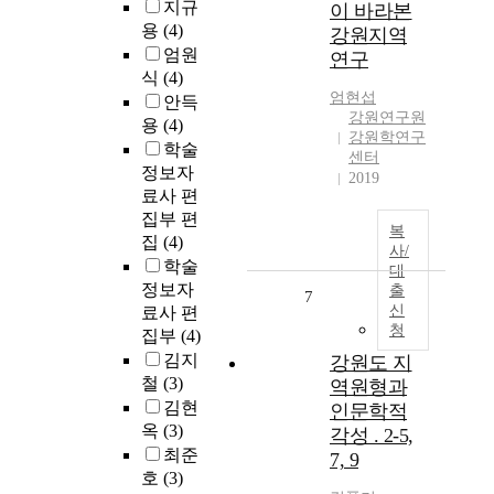
지규
이 바라본
용
(4)
강원지역
엄원
연구
식
(4)
엄현섭
안득
강원연구원
용
(4)
강원학연구
학술
센터
정보자
2019
료사 편
집부 편
복
집
(4)
사/
학술
대
정보자
출
7
신
료사 편
청
집부
(4)
김지
강원도 지
철
(3)
역원형과
김현
인문학적
옥
(3)
각성 . 2-5,
최준
7, 9
호
(3)