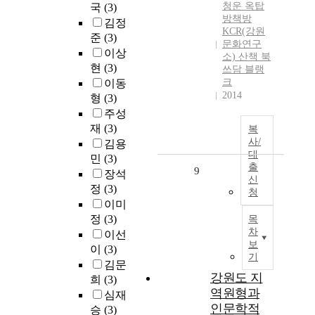
청운 옥탑
국
(3)
방책방
김정
KCR(강원
준
(3)
문화연구
이상
소) 산책 북
현
(3)
쓰담 블랭
크
이동
2014
형
(3)
주성
재
(3)
복
사/
김용
대
민
(3)
출
9
장석
신
정
(3)
청
이미
정
(3)
목
차
이선
보
이
(3)
기
김문
강원도 지
희
(3)
역원형과
심재
인문학적
승
(3)