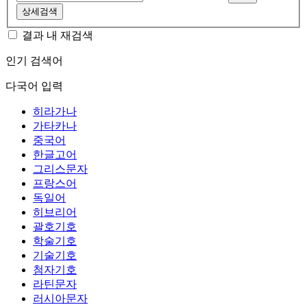
상세검색
결과 내 재검색
인기 검색어
다국어 입력
히라가나
가타카나
중국어
한글고어
그리스문자
프랑스어
독일어
히브리어
괄호기호
학술기호
기술기호
첨자기호
라틴문자
러시아문자