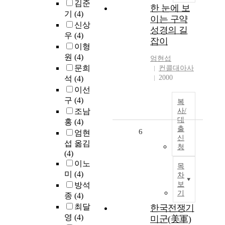
김준
한 눈에 보
기
(4)
이는 구약
신상
성경의 길
우
(4)
잡이
이형
원
(4)
엄현섭
문희
컨콜대아사
2000
석
(4)
이선
구
(4)
복
조남
사/
대
홍
(4)
출
6
엄현
신
섭 옮김
청
(4)
이노
목
미
(4)
차
보
방석
기
종
(4)
최달
한국전쟁기
영
(4)
미군(美軍)