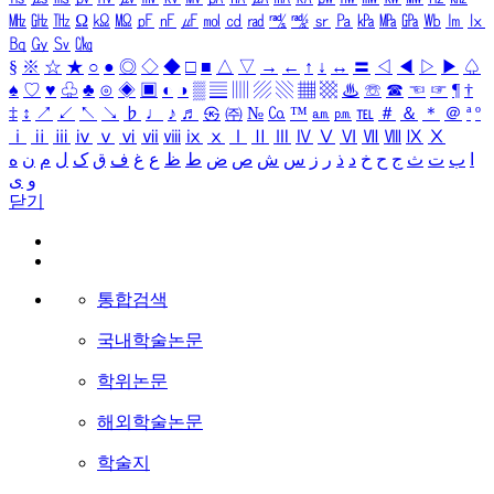
㎒
㎓
㎔
Ω
㏀
㏁
㎊
㎋
㎌
㏖
㏅
㎭
㎮
㎯
㏛
㎩
㎪
㎫
㎬
㏝
㏐
㏓
㏃
㏉
㏜
㏆
§
※
☆
★
○
●
◎
◇
◆
□
■
△
▽
→
←
↑
↓
↔
〓
◁
◀
▷
▶
♤
♠
♡
♥
♧
♣
⊙
◈
▣
◐
◑
▒
▤
▥
▨
▧
▦
▩
♨
☏
☎
☜
☞
¶
†
‡
↕
↗
↙
↖
↘
♭
♩
♪
♬
㉿
㈜
№
㏇
™
㏂
㏘
℡
＃
＆
＊
＠
ª
º
ⅰ
ⅱ
ⅲ
ⅳ
ⅴ
ⅵ
ⅶ
ⅷ
ⅸ
ⅹ
Ⅰ
Ⅱ
Ⅲ
Ⅳ
Ⅴ
Ⅵ
Ⅶ
Ⅷ
Ⅸ
Ⅹ
ا
ب
ت
ث
ج
ح
خ
د
ذ
ر
ز
س
ش
ص
ض
ط
ظ
ع
غ
ف
ق
ک
ل
م
ن
ه
و
ی
닫기
통합검색
국내학술논문
학위논문
해외학술논문
학술지