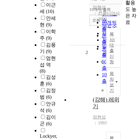
정확도
활용
이근
순
엄현섭
도 높
10개씩 출력
세
(10)
내림차순
컨콜디아사
인기도
은 자
안세
2000
순
조회
료
10개씩
현
(9)
연도순
출력
이학
제목순
복
20개씩
주
(9)
저자순
사/
출력
김풍
대
발행기
30개씩
출
기
(9)
2
관순
출력
신
엄현
50개씩
청
섭 역
출력
(8)
목
100개씩
김성
차
출력
훈
(6)
보
김정
기
범
(6)
(강해) 레위
안규
기
석
(6)
김이
엄현섭
1993
곤
(6)
Lockyer,
복