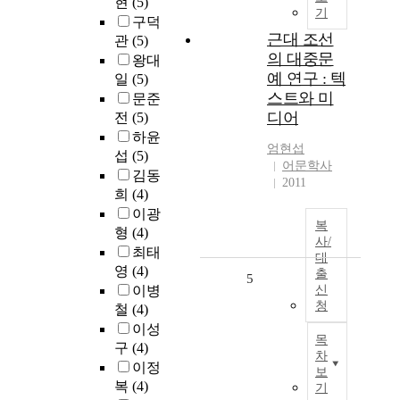
현
(5)
기
구덕
근대 조선
관
(5)
의 대중문
왕대
예 연구 : 텍
일
(5)
스트와 미
문준
디어
전
(5)
하윤
엄현섭
섭
(5)
어문학사
김동
2011
희
(4)
이광
복
형
(4)
사/
최태
대
영
(4)
출
5
이병
신
청
철
(4)
이성
목
구
(4)
차
이정
보
복
(4)
기