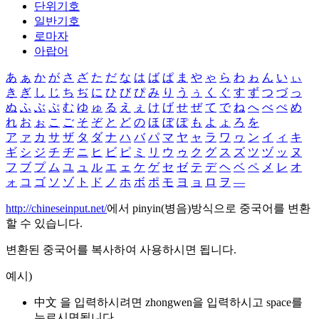
단위기호
일반기호
로마자
아랍어
あ
ぁ
か
が
さ
ざ
た
だ
な
は
ば
ぱ
ま
や
ゃ
ら
わ
ゎ
ん
い
ぃ
き
ぎ
し
じ
ち
ぢ
に
ひ
び
ぴ
み
り
う
ぅ
く
ぐ
す
ず
つ
づ
っ
ぬ
ふ
ぶ
ぷ
む
ゆ
ゅ
る
え
ぇ
け
げ
せ
ぜ
て
で
ね
へ
べ
ぺ
め
れ
お
ぉ
こ
ご
そ
ぞ
と
ど
の
ほ
ぼ
ぽ
も
よ
ょ
ろ
を
ア
ァ
カ
サ
ザ
タ
ダ
ナ
ハ
バ
パ
マ
ヤ
ャ
ラ
ワ
ヮ
ン
イ
ィ
キ
ギ
シ
ジ
チ
ヂ
ニ
ヒ
ビ
ピ
ミ
リ
ウ
ゥ
ク
グ
ス
ズ
ツ
ヅ
ッ
ヌ
フ
ブ
プ
ム
ユ
ュ
ル
エ
ェ
ケ
ゲ
セ
ゼ
テ
デ
ヘ
ベ
ペ
メ
レ
オ
ォ
コ
ゴ
ソ
ゾ
ト
ド
ノ
ホ
ボ
ポ
モ
ヨ
ョ
ロ
ヲ
―
http://chineseinput.net/
에서 pinyin(병음)방식으로 중국어를 변환
할 수 있습니다.
변환된 중국어를 복사하여 사용하시면 됩니다.
예시)
中文 을 입력하시려면
zhongwen
을 입력하시고 space를
누르시면됩니다.