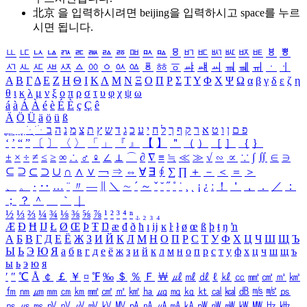
北京 을 입력하시려면
beijing
을 입력하시고 space를 누르
시면 됩니다.
ㅥ
ㅦ
ㅧ
ㅨ
ㅩ
ㅪ
ㅫ
ㅬ
ㅭ
ㅮ
ㅯ
ㅰ
ㅱ
ㅲ
ㅳ
ㅴ
ㅵ
ㅶ
ㅷ
ㅸ
ㅹ
ㅺ
ㅻ
ㅼ
ㅽ
ㅾ
ㅿ
ㆀ
ㆁ
ㆂ
ㆃ
ㆄ
ㆅ
ㆆ
ㆇ
ㆈ
ㆉ
ㆊ
ㆋ
ㆌ
ㆍ
ㆎ
Α
Β
Γ
Δ
Ε
Ζ
Η
Θ
Ι
Κ
Λ
Μ
Ν
Ξ
Ο
Π
Ρ
Σ
Τ
Υ
Φ
Χ
Ψ
Ω
α
β
γ
δ
ε
ζ
η
θ
ι
κ
λ
μ
ν
ξ
ο
π
ρ
σ
τ
υ
φ
χ
ψ
ω
á
à
Á
À
é
è
É
È
ç
Ç
ê
Ä
Ö
Ü
ä
ö
ü
ß
ְ
ֳ
ֲ
ֱ
ָ
ַ
ֵ
ֶ
ִ
ֹ
ּ
ֻ
ׂ
ׁ
ּ
ב
ה
נ
מ
צ
ת
ץ
ש
ד
ג
כ
ע
י
ח
ל
ך
ף
ק
ר
א
ט
ו
ן
ם
פ
‘
’
“
”
〔
〕
〈
〉
「
」
『
』
【
】
＂
（
）
［
］
｛
｝
±
×
÷
≠
≤
≥
∞
∴
♂
♀
∠
⊥
⌒
∂
∇
≡
≒
≪
≫
√
∽
∝
∵
∫
∬
∈
∋
⊆
⊇
⊂
⊃
∪
∩
∧
∨
￢
⇒
⇔
∀
∃
∮
∑
∏
＋
－
＜
＝
＞
、
。
·
‥
…
¨
〃
―
∥
＼
∼
´
～
ˇ
˘
˝
˚
˙
¸
˛
¡
¿
ː
！
＇
，
．
／
：
；
？
＾
＿
｀
｜
½
⅓
⅔
¼
¾
⅛
⅜
⅝
⅞
¹
²
³
⁴
ⁿ
₁
₂
₃
₄
Æ
Ð
Ħ
Ĳ
Ł
Ø
Œ
Þ
Ŧ
Ŋ
æ
đ
ð
ħ
ı
ĳ
ĸ
ŀ
ł
ø
œ
ß
þ
ŧ
ŋ
ŉ
А
Б
В
Г
Д
Е
Ё
Ж
З
И
Й
К
Л
М
Н
О
П
Р
С
Т
У
Ф
Х
Ц
Ч
Ш
Щ
Ъ
Ы
Ь
Э
Ю
Я
а
б
в
г
д
е
ё
ж
з
и
й
к
л
м
н
о
п
р
с
т
у
ф
х
ц
ч
ш
щ
ъ
ы
ь
э
ю
я
′
″
℃
Å
￠
￡
￥
¤
℉
‰
＄
％
Ｆ
￦
㎕
㎖
㎗
ℓ
㎘
㏄
㎣
㎤
㎥
㎦
㎙
㎚
㎛
㎜
㎝
㎞
㎟
㎠
㎡
㎢
㏊
㎍
㎎
㎏
㏏
㎈
㎉
㏈
㎧
㎨
㎰
㎱
㎲
㎳
㎴
㎵
㎶
㎷
㎸
㎹
㎀
㎁
㎂
㎃
㎄
㎺
㎻
㎽
㎾
㎿
㎐
㎑