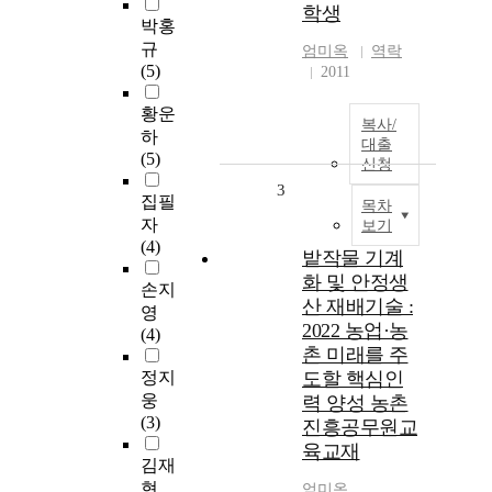
학생
박홍
규
엄미옥
역락
(5)
2011
황운
복사/
하
대출
(5)
신청
3
집필
목차
자
보기
(4)
밭작물 기계
화 및 안정생
손지
산 재배기술 :
영
2022 농업·농
(4)
촌 미래를 주
정지
도할 핵심인
웅
력 양성 농촌
(3)
진흥공무원교
육교재
김재
현
엄미옥