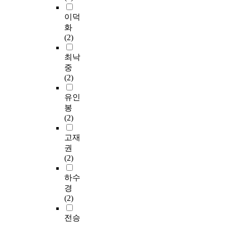
이덕
화
(2)
최낙
중
(2)
유인
봉
(2)
고재
권
(2)
하수
경
(2)
전승