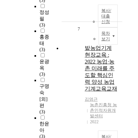
(3)
복사/
정성
대출
필
신청
(3)
7
목차
홍종
보기
태
밭농업기계
(3)
현장교육 :
2022 농업·농
윤광
옥
촌 미래를 주
(3)
도할 핵심인
력 양성 농업
구명
기계교육교재
숙
[외]
김영근
농촌진흥청 농
편
촌인적자원개
(3)
발센터
2022
한윤
아
(3)
복사/