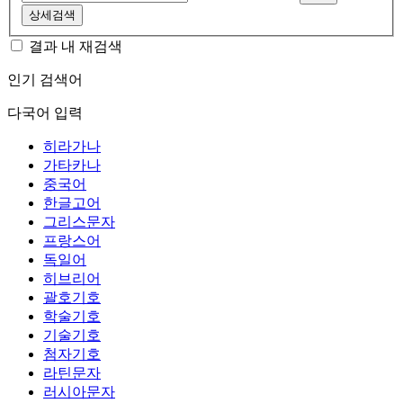
상세검색
결과 내 재검색
인기 검색어
다국어 입력
히라가나
가타카나
중국어
한글고어
그리스문자
프랑스어
독일어
히브리어
괄호기호
학술기호
기술기호
첨자기호
라틴문자
러시아문자