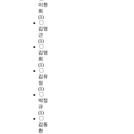
이현
희
(1)
김영
근
(1)
김영
희
(1)
김유
정
(1)
박정
규
(1)
김동
환