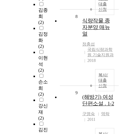
대출
신청
김종
회
8
식량작물 종
(2)
자분양 매뉴
얼
김정
화
정충섭
(2)
국립식량과학
원 기술지원과
이현
2018
석
(2)
복사/
대출
손소
신청
희
9
(2)
(해방기) 여성
단편소설 . 1-2
강신
재
구명숙
역락
(2)
2011
김진
복사/