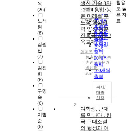
정확도
활용
생산 기술 3차
옥
순
도 높
: 2024 농업·농
10개씩 출력
(26)
내림차순
인기도
은 자
촌 미래를 주
순
조회
료
노석
10개씩
도할 핵심인
연도순
원
출력
력 양성 농촌
제목순
(8)
20개씩
진흥공무원교
저자순
출력
육교재
발행기
집필
30개씩
관순
인
출력
엄미옥
(7)
농촌진흥청 농
50개씩
촌인적자원개
출력
김진
발센터
100개씩
2024
희
출력
(6)
복사/
구명
대출
숙
신청
(6)
2
여학생, 근대
이병
를 만나다 : 한
순
국 근대소설
(6)
의 형성과 여