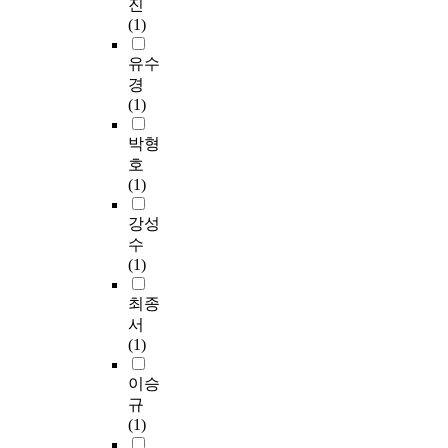
진
(1)
유수
경
(1)
박형
호
(1)
강성
수
(1)
최종
서
(1)
이승
규
(1)