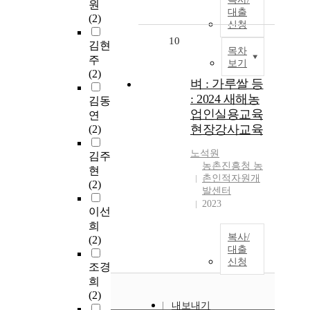
원
대출
(2)
신청
10
김현
목차
주
보기
(2)
벼 : 가루쌀 등
: 2024 새해농
김동
업인실용교육
연
현장강사교육
(2)
노석원
김주
농촌진흥청 농
현
촌인적자원개
(2)
발센터
2023
이선
희
복사/
(2)
대출
신청
조경
희
(2)
내보내기