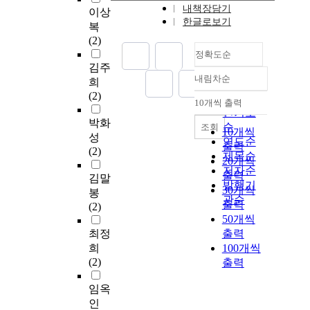
내책장담기
이상
한글로보기
복
(2)
정확도순
김주
내림차순
희
정확도
(2)
순
10개씩 출력
내림차순
인기도
박화
순
조회
10개씩
성
연도순
출력
(2)
제목순
20개씩
저자순
출력
김말
발행기
30개씩
봉
관순
출력
(2)
50개씩
최정
출력
희
100개씩
(2)
출력
임옥
인