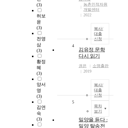
(3)
농촌인적자원
개발센터
2022
허보
윤
(3)
복사/
대출
전영
신청
삼
4
김유정 문학
(3)
다시 읽기
황정
권은
소명출판
혜
2019
(3)
양서
복사/
영
대출
신청
(3)
5
목차
김연
보기
숙
(3)
밀양을 듣다 :
밀양 탈송전