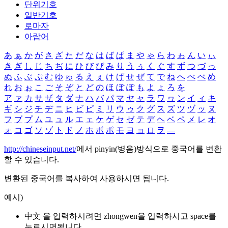
단위기호
일반기호
로마자
아랍어
あ
ぁ
か
が
さ
ざ
た
だ
な
は
ば
ぱ
ま
や
ゃ
ら
わ
ゎ
ん
い
ぃ
き
ぎ
し
じ
ち
ぢ
に
ひ
び
ぴ
み
り
う
ぅ
く
ぐ
す
ず
つ
づ
っ
ぬ
ふ
ぶ
ぷ
む
ゆ
ゅ
る
え
ぇ
け
げ
せ
ぜ
て
で
ね
へ
べ
ぺ
め
れ
お
ぉ
こ
ご
そ
ぞ
と
ど
の
ほ
ぼ
ぽ
も
よ
ょ
ろ
を
ア
ァ
カ
サ
ザ
タ
ダ
ナ
ハ
バ
パ
マ
ヤ
ャ
ラ
ワ
ヮ
ン
イ
ィ
キ
ギ
シ
ジ
チ
ヂ
ニ
ヒ
ビ
ピ
ミ
リ
ウ
ゥ
ク
グ
ス
ズ
ツ
ヅ
ッ
ヌ
フ
ブ
プ
ム
ユ
ュ
ル
エ
ェ
ケ
ゲ
セ
ゼ
テ
デ
ヘ
ベ
ペ
メ
レ
オ
ォ
コ
ゴ
ソ
ゾ
ト
ド
ノ
ホ
ボ
ポ
モ
ヨ
ョ
ロ
ヲ
―
http://chineseinput.net/
에서 pinyin(병음)방식으로 중국어를 변환
할 수 있습니다.
변환된 중국어를 복사하여 사용하시면 됩니다.
예시)
中文 을 입력하시려면
zhongwen
을 입력하시고 space를
누르시면됩니다.