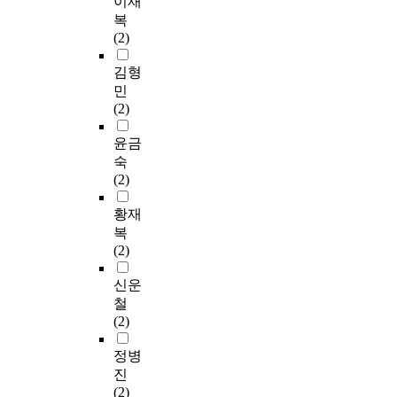
이재
복
(2)
김형
민
(2)
윤금
숙
(2)
황재
복
(2)
신운
철
(2)
정병
진
(2)