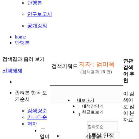
단행본
연구보고서
공개강의
home
단행본
검색결과 좁혀 보기
연관
저자 : 엄미옥
검색키워드
검색
선택해제
(검색결과
26
건)
어 추
천
좁혀본 항목 보
이 검
기순서
색어
내보내기
로 많
내책장담기
검색량순
한글로보기
이 본
1
가나다순
자료
저자
정확도순
가루쌀 안정
엄미
내림차순