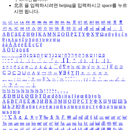
北京 을 입력하시려면
beijing
을 입력하시고 space를 누르
시면 됩니다.
ㅥ
ㅦ
ㅧ
ㅨ
ㅩ
ㅪ
ㅫ
ㅬ
ㅭ
ㅮ
ㅯ
ㅰ
ㅱ
ㅲ
ㅳ
ㅴ
ㅵ
ㅶ
ㅷ
ㅸ
ㅹ
ㅺ
ㅻ
ㅼ
ㅽ
ㅾ
ㅿ
ㆀ
ㆁ
ㆂ
ㆃ
ㆄ
ㆅ
ㆆ
ㆇ
ㆈ
ㆉ
ㆊ
ㆋ
ㆌ
ㆍ
ㆎ
Α
Β
Γ
Δ
Ε
Ζ
Η
Θ
Ι
Κ
Λ
Μ
Ν
Ξ
Ο
Π
Ρ
Σ
Τ
Υ
Φ
Χ
Ψ
Ω
α
β
γ
δ
ε
ζ
η
θ
ι
κ
λ
μ
ν
ξ
ο
π
ρ
σ
τ
υ
φ
χ
ψ
ω
á
à
Á
À
é
è
É
È
ç
Ç
ê
Ä
Ö
Ü
ä
ö
ü
ß
ְ
ֳ
ֲ
ֱ
ָ
ַ
ֵ
ֶ
ִ
ֹ
ּ
ֻ
ׂ
ׁ
ּ
ב
ה
נ
מ
צ
ת
ץ
ש
ד
ג
כ
ע
י
ח
ל
ך
ף
ק
ר
א
ט
ו
ן
ם
פ
‘
’
“
”
〔
〕
〈
〉
「
」
『
』
【
】
＂
（
）
［
］
｛
｝
±
×
÷
≠
≤
≥
∞
∴
♂
♀
∠
⊥
⌒
∂
∇
≡
≒
≪
≫
√
∽
∝
∵
∫
∬
∈
∋
⊆
⊇
⊂
⊃
∪
∩
∧
∨
￢
⇒
⇔
∀
∃
∮
∑
∏
＋
－
＜
＝
＞
、
。
·
‥
…
¨
〃
―
∥
＼
∼
´
～
ˇ
˘
˝
˚
˙
¸
˛
¡
¿
ː
！
＇
，
．
／
：
；
？
＾
＿
｀
｜
½
⅓
⅔
¼
¾
⅛
⅜
⅝
⅞
¹
²
³
⁴
ⁿ
₁
₂
₃
₄
Æ
Ð
Ħ
Ĳ
Ł
Ø
Œ
Þ
Ŧ
Ŋ
æ
đ
ð
ħ
ı
ĳ
ĸ
ŀ
ł
ø
œ
ß
þ
ŧ
ŋ
ŉ
А
Б
В
Г
Д
Е
Ё
Ж
З
И
Й
К
Л
М
Н
О
П
Р
С
Т
У
Ф
Х
Ц
Ч
Ш
Щ
Ъ
Ы
Ь
Э
Ю
Я
а
б
в
г
д
е
ё
ж
з
и
й
к
л
м
н
о
п
р
с
т
у
ф
х
ц
ч
ш
щ
ъ
ы
ь
э
ю
я
′
″
℃
Å
￠
￡
￥
¤
℉
‰
＄
％
Ｆ
￦
㎕
㎖
㎗
ℓ
㎘
㏄
㎣
㎤
㎥
㎦
㎙
㎚
㎛
㎜
㎝
㎞
㎟
㎠
㎡
㎢
㏊
㎍
㎎
㎏
㏏
㎈
㎉
㏈
㎧
㎨
㎰
㎱
㎲
㎳
㎴
㎵
㎶
㎷
㎸
㎹
㎀
㎁
㎂
㎃
㎄
㎺
㎻
㎽
㎾
㎿
㎐
㎑