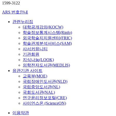
1599-3122
ARS 번호안내
관련누리집
대학공개강의(KOCW)
학술정보통계시스템(Rinfo)
외국학술지지원센터(FRIC)
학술관계분석서비스(SAM)
사서커뮤니티
기관회원
지식나눔(LOOK)
의학전자도서관(MEDLIS)
유관기관 사이트
교육부(MOE)
국립장애인도서관(NLD)
국립중앙도서관(NL)
국회도서관(NAL)
연구윤리정보포털(CRE)
사이언스온 (ScienceON)
이용약관