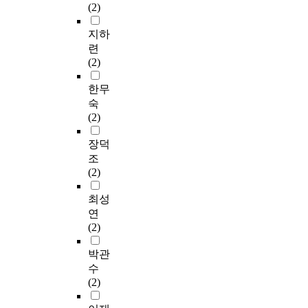
(2)
지하
련
(2)
한무
숙
(2)
장덕
조
(2)
최성
연
(2)
박관
수
(2)