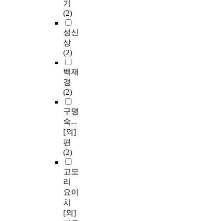
기
(2)
성신
상
(2)
백재
경
(2)
구명
숙...
[외]
편
(2)
고모
리
요이
치
[외]