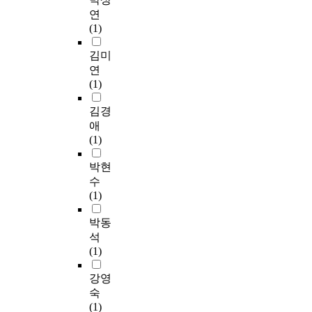
연
(1)
김미
연
(1)
김경
애
(1)
박현
수
(1)
박동
석
(1)
강영
숙
(1)