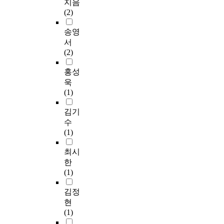
지음
(2)
송영
서
(2)
홍성
욱
(1)
김기
수
(1)
최시
한
(1)
김정
현
(1)