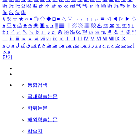
㎒
㎓
㎔
Ω
㏀
㏁
㎊
㎋
㎌
㏖
㏅
㎭
㎮
㎯
㏛
㎩
㎪
㎫
㎬
㏝
㏐
㏓
㏃
㏉
㏜
㏆
§
※
☆
★
○
●
◎
◇
◆
□
■
△
▽
→
←
↑
↓
↔
〓
◁
◀
▷
▶
♤
♠
♡
♥
♧
♣
⊙
◈
▣
◐
◑
▒
▤
▥
▨
▧
▦
▩
♨
☏
☎
☜
☞
¶
†
‡
↕
↗
↙
↖
↘
♭
♩
♪
♬
㉿
㈜
№
㏇
™
㏂
㏘
℡
＃
＆
＊
＠
ª
º
ⅰ
ⅱ
ⅲ
ⅳ
ⅴ
ⅵ
ⅶ
ⅷ
ⅸ
ⅹ
Ⅰ
Ⅱ
Ⅲ
Ⅳ
Ⅴ
Ⅵ
Ⅶ
Ⅷ
Ⅸ
Ⅹ
ا
ب
ت
ث
ج
ح
خ
د
ذ
ر
ز
س
ش
ص
ض
ط
ظ
ع
غ
ف
ق
ک
ل
م
ن
ه
و
ی
닫기
통합검색
국내학술논문
학위논문
해외학술논문
학술지