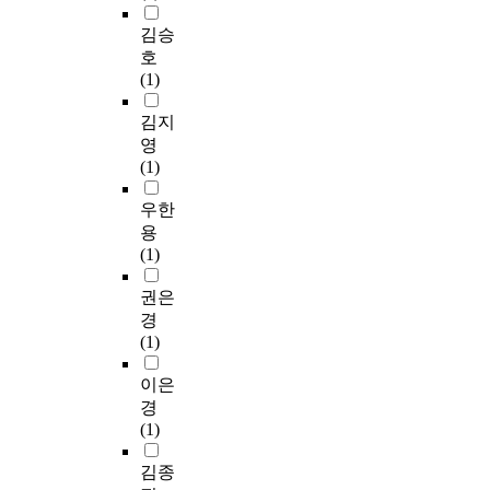
김승
호
(1)
김지
영
(1)
우한
용
(1)
권은
경
(1)
이은
경
(1)
김종