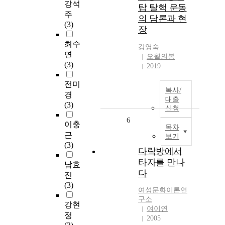
강석
탑 탈핵 운동
주
의 담론과 현
(3)
장
최수
강영숙
연
오월의봄
(3)
2019
전미
복사/
경
대출
(3)
신청
6
이충
목차
근
보기
(3)
다락방에서
타자를 만나
남효
다
진
(3)
여성문화이론연
구소
강현
여이연
정
2005