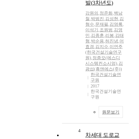
발(3차년도)
강원의
,
정준화
,
백남
철
,
박범진
,
김성현
,
김
형수
,
문재필
,
김영록
,
이석기
,
조원범
,
김영
민
,
김종훈
,
리봉
,
김태
형
,
박순용
,
허진녕
,
어
효경
,
김지수
,
이연주
(한국건설기술연구
원)
,
정종모(에스디
시스템컨소시엄)
,
김
광섭(휴앤에스(주))
한국건설기술연
구원
2017
한국건설기술연
구원
원문보기
4
차세대 도로교