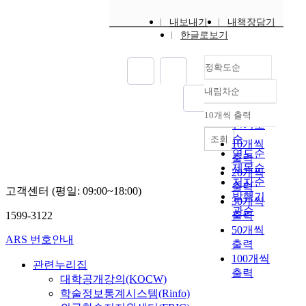
내보내기
내책장담기
한글로보기
정확도순
내림차순
정확도
순
10개씩 출력
내림차순
인기도
순
조회
10개씩
연도순
출력
제목순
20개씩
저자순
출력
고객센터 (평일: 09:00~18:00)
발행기
30개씩
관순
1599-3122
출력
50개씩
ARS 번호안내
출력
100개씩
관련누리집
출력
대학공개강의(KOCW)
학술정보통계시스템(Rinfo)