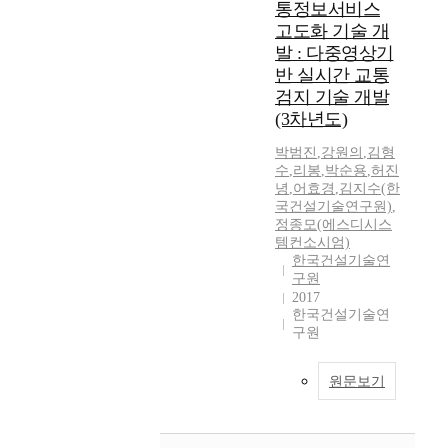
통정보서비스
고도화 기술 개
발 : 다중영상기
반 실시간 교통
검지 기술 개발
(3차년도)
박범진
,
강원의
,
김형
수
,
리봉
,
박순용
,
허진
녕
,
어효경
,
김지수(한
국건설기술연구원)
,
정종모(에스디시스
템컨소시엄)
한국건설기술연
구원
2017
한국건설기술연
구원
원문보기