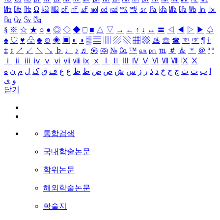
㎒
㎓
㎔
Ω
㏀
㏁
㎊
㎋
㎌
㏖
㏅
㎭
㎮
㎯
㏛
㎩
㎪
㎫
㎬
㏝
㏐
㏓
㏃
㏉
㏜
㏆
§
※
☆
★
○
●
◎
◇
◆
□
■
△
▽
→
←
↑
↓
↔
〓
◁
◀
▷
▶
♤
♠
♡
♥
♧
♣
⊙
◈
▣
◐
◑
▒
▤
▥
▨
▧
▦
▩
♨
☏
☎
☜
☞
¶
†
‡
↕
↗
↙
↖
↘
♭
♩
♪
♬
㉿
㈜
№
㏇
™
㏂
㏘
℡
＃
＆
＊
＠
ª
º
ⅰ
ⅱ
ⅲ
ⅳ
ⅴ
ⅵ
ⅶ
ⅷ
ⅸ
ⅹ
Ⅰ
Ⅱ
Ⅲ
Ⅳ
Ⅴ
Ⅵ
Ⅶ
Ⅷ
Ⅸ
Ⅹ
ا
ب
ت
ث
ج
ح
خ
د
ذ
ر
ز
س
ش
ص
ض
ط
ظ
ع
غ
ف
ق
ک
ل
م
ن
ه
و
ی
닫기
통합검색
국내학술논문
학위논문
해외학술논문
학술지