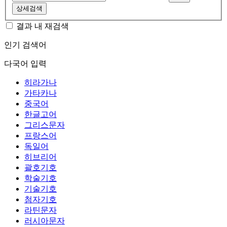
상세검색
결과 내 재검색
인기 검색어
다국어 입력
히라가나
가타카나
중국어
한글고어
그리스문자
프랑스어
독일어
히브리어
괄호기호
학술기호
기술기호
첨자기호
라틴문자
러시아문자