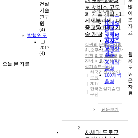
대 도로교통정
로
정확도
건설
많
보 서비스 고도
순
기술
10개씩 출력
내림차순
이
화 기술 개발 - 1
인기도
연구
본
세세부과제 : 대
순
조회
원
10개씩
자
중교통 HUD 기
연도순
(4)
출력
료
술 개발
제목순
발행연도
20개씩
저자순
출력
강원의
,
문병섭
,
김병
발행기
2017
30개씩
화
,
오주삼
,
박범진
,
장
(4)
관순
활
출력
진환
,
리봉
,
김태형
,
허
용
진녕
,
어효경(한국건
50개씩
오늘 본 자료
설기술연구원)
도
출력
한국건설기술연
높
100개씩
구원
은
출력
2017
자
한국건설기술연
료
구원
원문보기
2
차세대 도로교