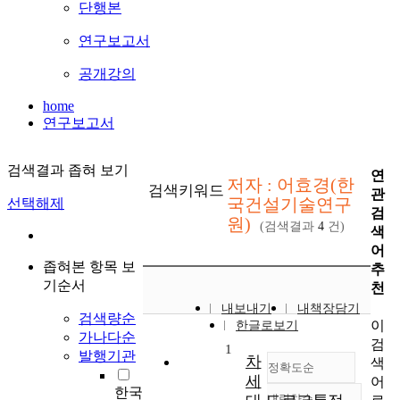
단행본
연구보고서
공개강의
home
연구보고서
검색결과 좁혀 보기
연
저자 : 어효경(한
검색키워드
관
국건설기술연구
선택해제
검
원)
(검색결과
4
건)
색
어
좁혀본 항목 보
추
기순서
천
내보내기
내책장담기
검색량순
이
한글로보기
가나다순
검
1
발행기관
차
색
정확도순
세
어
한국
내림차순