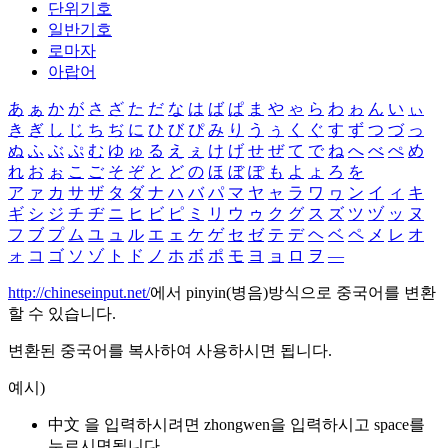
단위기호
일반기호
로마자
아랍어
あ
ぁ
か
が
さ
ざ
た
だ
な
は
ば
ぱ
ま
や
ゃ
ら
わ
ゎ
ん
い
ぃ
き
ぎ
し
じ
ち
ぢ
に
ひ
び
ぴ
み
り
う
ぅ
く
ぐ
す
ず
つ
づ
っ
ぬ
ふ
ぶ
ぷ
む
ゆ
ゅ
る
え
ぇ
け
げ
せ
ぜ
て
で
ね
へ
べ
ぺ
め
れ
お
ぉ
こ
ご
そ
ぞ
と
ど
の
ほ
ぼ
ぽ
も
よ
ょ
ろ
を
ア
ァ
カ
サ
ザ
タ
ダ
ナ
ハ
バ
パ
マ
ヤ
ャ
ラ
ワ
ヮ
ン
イ
ィ
キ
ギ
シ
ジ
チ
ヂ
ニ
ヒ
ビ
ピ
ミ
リ
ウ
ゥ
ク
グ
ス
ズ
ツ
ヅ
ッ
ヌ
フ
ブ
プ
ム
ユ
ュ
ル
エ
ェ
ケ
ゲ
セ
ゼ
テ
デ
ヘ
ベ
ペ
メ
レ
オ
ォ
コ
ゴ
ソ
ゾ
ト
ド
ノ
ホ
ボ
ポ
モ
ヨ
ョ
ロ
ヲ
―
http://chineseinput.net/
에서 pinyin(병음)방식으로 중국어를 변환
할 수 있습니다.
변환된 중국어를 복사하여 사용하시면 됩니다.
예시)
中文 을 입력하시려면
zhongwen
을 입력하시고 space를
누르시면됩니다.