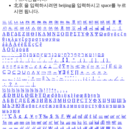
北京 을 입력하시려면
beijing
을 입력하시고 space를 누르
시면 됩니다.
ㅥ
ㅦ
ㅧ
ㅨ
ㅩ
ㅪ
ㅫ
ㅬ
ㅭ
ㅮ
ㅯ
ㅰ
ㅱ
ㅲ
ㅳ
ㅴ
ㅵ
ㅶ
ㅷ
ㅸ
ㅹ
ㅺ
ㅻ
ㅼ
ㅽ
ㅾ
ㅿ
ㆀ
ㆁ
ㆂ
ㆃ
ㆄ
ㆅ
ㆆ
ㆇ
ㆈ
ㆉ
ㆊ
ㆋ
ㆌ
ㆍ
ㆎ
Α
Β
Γ
Δ
Ε
Ζ
Η
Θ
Ι
Κ
Λ
Μ
Ν
Ξ
Ο
Π
Ρ
Σ
Τ
Υ
Φ
Χ
Ψ
Ω
α
β
γ
δ
ε
ζ
η
θ
ι
κ
λ
μ
ν
ξ
ο
π
ρ
σ
τ
υ
φ
χ
ψ
ω
á
à
Á
À
é
è
É
È
ç
Ç
ê
Ä
Ö
Ü
ä
ö
ü
ß
ְ
ֳ
ֲ
ֱ
ָ
ַ
ֵ
ֶ
ִ
ֹ
ּ
ֻ
ׂ
ׁ
ּ
ב
ה
נ
מ
צ
ת
ץ
ש
ד
ג
כ
ע
י
ח
ל
ך
ף
ק
ר
א
ט
ו
ן
ם
פ
‘
’
“
”
〔
〕
〈
〉
「
」
『
』
【
】
＂
（
）
［
］
｛
｝
±
×
÷
≠
≤
≥
∞
∴
♂
♀
∠
⊥
⌒
∂
∇
≡
≒
≪
≫
√
∽
∝
∵
∫
∬
∈
∋
⊆
⊇
⊂
⊃
∪
∩
∧
∨
￢
⇒
⇔
∀
∃
∮
∑
∏
＋
－
＜
＝
＞
、
。
·
‥
…
¨
〃
―
∥
＼
∼
´
～
ˇ
˘
˝
˚
˙
¸
˛
¡
¿
ː
！
＇
，
．
／
：
；
？
＾
＿
｀
｜
½
⅓
⅔
¼
¾
⅛
⅜
⅝
⅞
¹
²
³
⁴
ⁿ
₁
₂
₃
₄
Æ
Ð
Ħ
Ĳ
Ł
Ø
Œ
Þ
Ŧ
Ŋ
æ
đ
ð
ħ
ı
ĳ
ĸ
ŀ
ł
ø
œ
ß
þ
ŧ
ŋ
ŉ
А
Б
В
Г
Д
Е
Ё
Ж
З
И
Й
К
Л
М
Н
О
П
Р
С
Т
У
Ф
Х
Ц
Ч
Ш
Щ
Ъ
Ы
Ь
Э
Ю
Я
а
б
в
г
д
е
ё
ж
з
и
й
к
л
м
н
о
п
р
с
т
у
ф
х
ц
ч
ш
щ
ъ
ы
ь
э
ю
я
′
″
℃
Å
￠
￡
￥
¤
℉
‰
＄
％
Ｆ
￦
㎕
㎖
㎗
ℓ
㎘
㏄
㎣
㎤
㎥
㎦
㎙
㎚
㎛
㎜
㎝
㎞
㎟
㎠
㎡
㎢
㏊
㎍
㎎
㎏
㏏
㎈
㎉
㏈
㎧
㎨
㎰
㎱
㎲
㎳
㎴
㎵
㎶
㎷
㎸
㎹
㎀
㎁
㎂
㎃
㎄
㎺
㎻
㎽
㎾
㎿
㎐
㎑