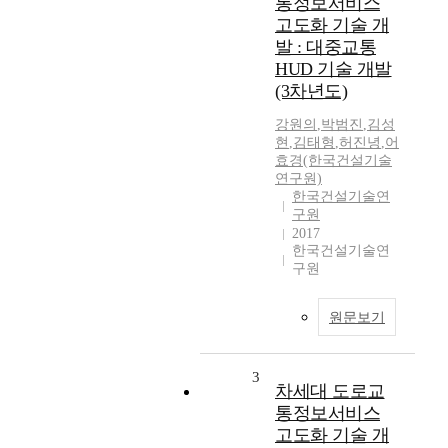
통정보서비스
고도화 기술 개
발 : 대중교통
HUD 기술 개발
(3차년도)
강원의
,
박범진
,
김성
현
,
김태형
,
허진녕
,
어
효경(한국건설기술
연구원)
한국건설기술연
구원
2017
한국건설기술연
구원
원문보기
3
차세대 도로교
통정보서비스
고도화 기술 개