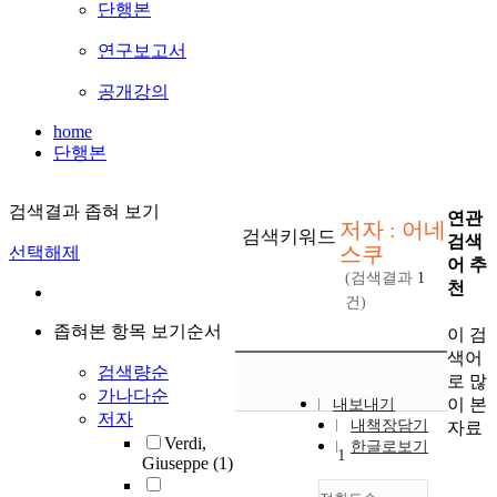
단행본
연구보고서
공개강의
home
단행본
검색결과 좁혀 보기
연관
저자 : 어네
검색키워드
검색
스쿠
선택해제
어 추
(검색결과
1
천
건)
좁혀본 항목 보기순서
이 검
색어
검색량순
로 많
가나다순
이 본
내보내기
저자
내책장담기
자료
Verdi,
한글로보기
1
Giuseppe
(1)