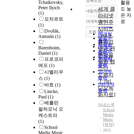
정확도순
Tchaikovsky,
활용
Peter Ilyich
세계 클
도 높
내림차순
(1)
정확도
은 자
라리넷
모차르트
순
료
10개씩 출력
명연주
내림차순
(1)
인기도
시리즈
Dvořák,
순
조회
10개씩
. vol.9 ,
Antonín
(1)
연도순
출력
클라리
제목순
20개씩
Barenboim,
넷과 관
저자순
출력
Daniel
(1)
현악을
발행기
프로코피
30개씩
위한 랩
관순
에프
(1)
출력
소디 :
50개씩
시벨리우
드뷔시
출력
스
(1)
Ⅰ [비
100개씩
바흐
(1)
디오녹
출력
Lincke,
화자료]
Paul
(1)
베를린
어네스쿠
필하모닉 오
School
Media
케스트라
Music
(1)
[제작]
School
2011
Media Music