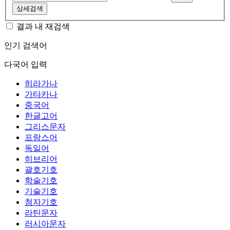
상세검색
결과 내 재검색
인기 검색어
다국어 입력
히라가나
가타카나
중국어
한글고어
그리스문자
프랑스어
독일어
히브리어
괄호기호
학술기호
기술기호
첨자기호
라틴문자
러시아문자