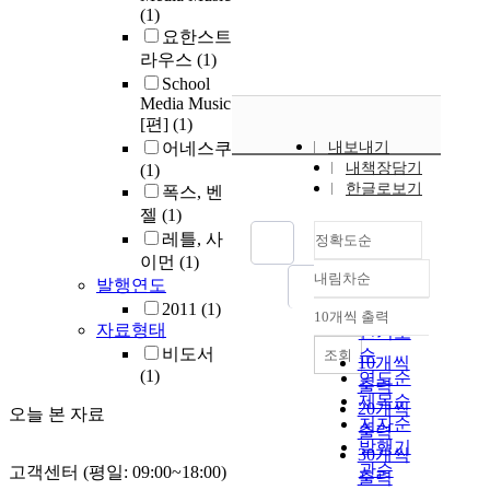
(1)
요한스트
라우스
(1)
School
Media Music
[편]
(1)
어네스쿠
내보내기
내책장담기
(1)
한글로보기
폭스, 벤
젤
(1)
레틀, 사
정확도순
이먼
(1)
내림차순
발행연도
정확도
2011
(1)
순
10개씩 출력
내림차순
자료형태
인기도
비도서
순
조회
10개씩
(1)
연도순
출력
제목순
20개씩
오늘 본 자료
저자순
출력
발행기
30개씩
관순
고객센터 (평일: 09:00~18:00)
출력