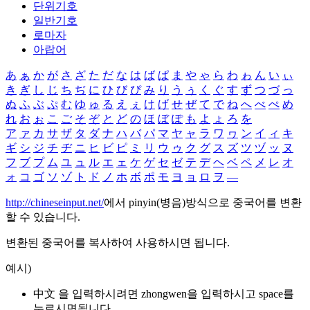
단위기호
일반기호
로마자
아랍어
あ
ぁ
か
が
さ
ざ
た
だ
な
は
ば
ぱ
ま
や
ゃ
ら
わ
ゎ
ん
い
ぃ
き
ぎ
し
じ
ち
ぢ
に
ひ
び
ぴ
み
り
う
ぅ
く
ぐ
す
ず
つ
づ
っ
ぬ
ふ
ぶ
ぷ
む
ゆ
ゅ
る
え
ぇ
け
げ
せ
ぜ
て
で
ね
へ
べ
ぺ
め
れ
お
ぉ
こ
ご
そ
ぞ
と
ど
の
ほ
ぼ
ぽ
も
よ
ょ
ろ
を
ア
ァ
カ
サ
ザ
タ
ダ
ナ
ハ
バ
パ
マ
ヤ
ャ
ラ
ワ
ヮ
ン
イ
ィ
キ
ギ
シ
ジ
チ
ヂ
ニ
ヒ
ビ
ピ
ミ
リ
ウ
ゥ
ク
グ
ス
ズ
ツ
ヅ
ッ
ヌ
フ
ブ
プ
ム
ユ
ュ
ル
エ
ェ
ケ
ゲ
セ
ゼ
テ
デ
ヘ
ベ
ペ
メ
レ
オ
ォ
コ
ゴ
ソ
ゾ
ト
ド
ノ
ホ
ボ
ポ
モ
ヨ
ョ
ロ
ヲ
―
http://chineseinput.net/
에서 pinyin(병음)방식으로 중국어를 변환
할 수 있습니다.
변환된 중국어를 복사하여 사용하시면 됩니다.
예시)
中文 을 입력하시려면
zhongwen
을 입력하시고 space를
누르시면됩니다.