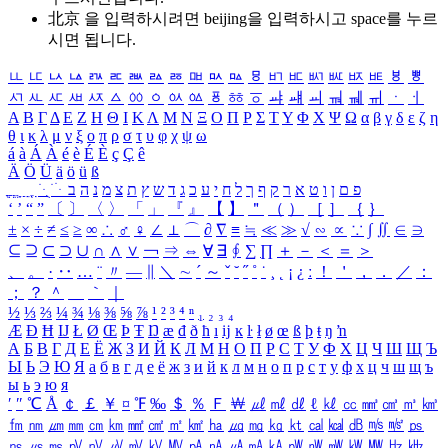
北京 을 입력하시려면
beijing
을 입력하시고 space를 누르
시면 됩니다.
ㅥ
ㅦ
ㅧ
ㅨ
ㅩ
ㅪ
ㅫ
ㅬ
ㅭ
ㅮ
ㅯ
ㅰ
ㅱ
ㅲ
ㅳ
ㅴ
ㅵ
ㅶ
ㅷ
ㅸ
ㅹ
ㅺ
ㅻ
ㅼ
ㅽ
ㅾ
ㅿ
ㆀ
ㆁ
ㆂ
ㆃ
ㆄ
ㆅ
ㆆ
ㆇ
ㆈ
ㆉ
ㆊ
ㆋ
ㆌ
ㆍ
ㆎ
Α
Β
Γ
Δ
Ε
Ζ
Η
Θ
Ι
Κ
Λ
Μ
Ν
Ξ
Ο
Π
Ρ
Σ
Τ
Υ
Φ
Χ
Ψ
Ω
α
β
γ
δ
ε
ζ
η
θ
ι
κ
λ
μ
ν
ξ
ο
π
ρ
σ
τ
υ
φ
χ
ψ
ω
á
à
Á
À
é
è
É
È
ç
Ç
ê
Ä
Ö
Ü
ä
ö
ü
ß
ְ
ֳ
ֲ
ֱ
ָ
ַ
ֵ
ֶ
ִ
ֹ
ּ
ֻ
ׂ
ׁ
ּ
ב
ה
נ
מ
צ
ת
ץ
ש
ד
ג
כ
ע
י
ח
ל
ך
ף
ק
ר
א
ט
ו
ן
ם
פ
‘
’
“
”
〔
〕
〈
〉
「
」
『
』
【
】
＂
（
）
［
］
｛
｝
±
×
÷
≠
≤
≥
∞
∴
♂
♀
∠
⊥
⌒
∂
∇
≡
≒
≪
≫
√
∽
∝
∵
∫
∬
∈
∋
⊆
⊇
⊂
⊃
∪
∩
∧
∨
￢
⇒
⇔
∀
∃
∮
∑
∏
＋
－
＜
＝
＞
、
。
·
‥
…
¨
〃
―
∥
＼
∼
´
～
ˇ
˘
˝
˚
˙
¸
˛
¡
¿
ː
！
＇
，
．
／
：
；
？
＾
＿
｀
｜
½
⅓
⅔
¼
¾
⅛
⅜
⅝
⅞
¹
²
³
⁴
ⁿ
₁
₂
₃
₄
Æ
Ð
Ħ
Ĳ
Ł
Ø
Œ
Þ
Ŧ
Ŋ
æ
đ
ð
ħ
ı
ĳ
ĸ
ŀ
ł
ø
œ
ß
þ
ŧ
ŋ
ŉ
А
Б
В
Г
Д
Е
Ё
Ж
З
И
Й
К
Л
М
Н
О
П
Р
С
Т
У
Ф
Х
Ц
Ч
Ш
Щ
Ъ
Ы
Ь
Э
Ю
Я
а
б
в
г
д
е
ё
ж
з
и
й
к
л
м
н
о
п
р
с
т
у
ф
х
ц
ч
ш
щ
ъ
ы
ь
э
ю
я
′
″
℃
Å
￠
￡
￥
¤
℉
‰
＄
％
Ｆ
￦
㎕
㎖
㎗
ℓ
㎘
㏄
㎣
㎤
㎥
㎦
㎙
㎚
㎛
㎜
㎝
㎞
㎟
㎠
㎡
㎢
㏊
㎍
㎎
㎏
㏏
㎈
㎉
㏈
㎧
㎨
㎰
㎱
㎲
㎳
㎴
㎵
㎶
㎷
㎸
㎹
㎀
㎁
㎂
㎃
㎄
㎺
㎻
㎽
㎾
㎿
㎐
㎑