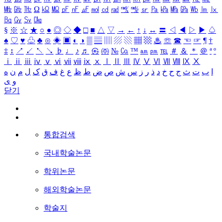
㎒
㎓
㎔
Ω
㏀
㏁
㎊
㎋
㎌
㏖
㏅
㎭
㎮
㎯
㏛
㎩
㎪
㎫
㎬
㏝
㏐
㏓
㏃
㏉
㏜
㏆
§
※
☆
★
○
●
◎
◇
◆
□
■
△
▽
→
←
↑
↓
↔
〓
◁
◀
▷
▶
♤
♠
♡
♥
♧
♣
⊙
◈
▣
◐
◑
▒
▤
▥
▨
▧
▦
▩
♨
☏
☎
☜
☞
¶
†
‡
↕
↗
↙
↖
↘
♭
♩
♪
♬
㉿
㈜
№
㏇
™
㏂
㏘
℡
＃
＆
＊
＠
ª
º
ⅰ
ⅱ
ⅲ
ⅳ
ⅴ
ⅵ
ⅶ
ⅷ
ⅸ
ⅹ
Ⅰ
Ⅱ
Ⅲ
Ⅳ
Ⅴ
Ⅵ
Ⅶ
Ⅷ
Ⅸ
Ⅹ
ا
ب
ت
ث
ج
ح
خ
د
ذ
ر
ز
س
ش
ص
ض
ط
ظ
ع
غ
ف
ق
ک
ل
م
ن
ه
و
ی
닫기
통합검색
국내학술논문
학위논문
해외학술논문
학술지