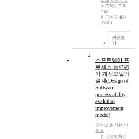
학회 소프트웨
어공학연구회
2001
한국연구재단
(NRF)
원문보
기
4
소프트웨어 프
로세스 능력평
가 개선모델의
설계(Design of
Software
process ability
evalution
improvement
model)
양해술
,
황석형
,
박
정호
한국정보처리