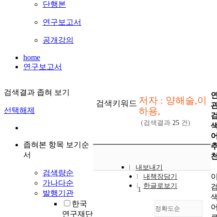
단행본
연구보고서
공개강의
home
연구보고서
검색결과 좁혀 보기
저자 : 양해술,이
검색키워드
하용,
선택해제
(검색결과
25
건)
좁혀본 항목 보기순
서
내보내기
검색량순
내책장담기
가나다순
한글로보기
1
발행기관
한국
정확도순
연구재단