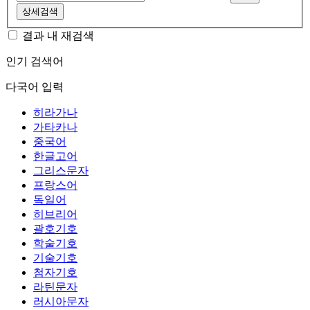
상세검색
결과 내 재검색
인기 검색어
다국어 입력
히라가나
가타카나
중국어
한글고어
그리스문자
프랑스어
독일어
히브리어
괄호기호
학술기호
기술기호
첨자기호
라틴문자
러시아문자