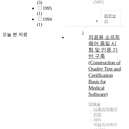
(3)
(NRF)
1995
(1)
원문보
1994
기
(1)
2
오늘 본 자료
의료용 소프트
웨어 품질 시
험 및 인증 기
반 구축
(Construction of
Quality Test and
Certification
Basis for
Medical
Software)
양해술
식품의약품안
전청
2005
국립의과학지