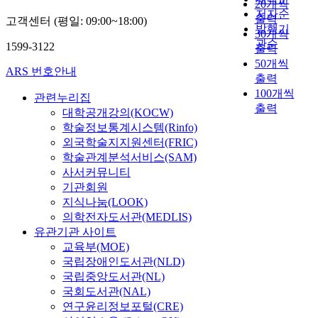
20개씩
저자순
출력
고객센터 (평일: 09:00~18:00)
발행기
30개씩
관순
1599-3122
출력
50개씩
ARS 번호안내
출력
100개씩
관련누리집
출력
대학공개강의(KOCW)
학술정보통계시스템(Rinfo)
외국학술지지원센터(FRIC)
학술관계분석서비스(SAM)
사서커뮤니티
기관회원
지식나눔(LOOK)
의학전자도서관(MEDLIS)
유관기관 사이트
교육부(MOE)
국립장애인도서관(NLD)
국립중앙도서관(NL)
국회도서관(NAL)
연구윤리정보포털(CRE)