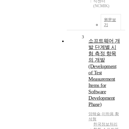
식센터
(NCMIK)
원문보
기
3
소프트웨어 개
발 단계별 시
험 측정 항목
의 개발
(Development
of Test
Measurement
Items for
Software
Development
Phase)
양해술
,
이하용
,
황
석형
한국정보처리