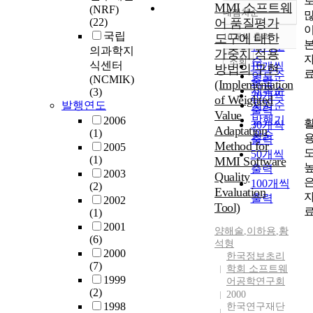
MMI 소프트웨
(NRF)
내림차순
정확도
(22)
어 품질평가
순
국립
도구에 대한
10개씩 출력
내림차순
인기도
의과학지
가중치 적용
순
조회
식센터
10개씩
방법의 구현
연도순
(NCMIK)
출력
(Implementation
제목순
(3)
20개씩
of Weighted
발행연도
저자순
출력
Value
발행기
2006
30개씩
Adaptation
(1)
관순
출력
Method for
2005
50개씩
(1)
MMI Software
출력
2003
Quality
100개씩
(2)
Evaluation
출력
2002
Tool)
(1)
2001
양해술
,
이하용
,
황
(6)
석형
2000
한국정보초리
(7)
학회 소프트웨
1999
어공학연구회
(2)
2000
1998
한국연구재단