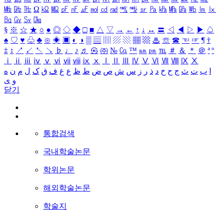
㎒
㎓
㎔
Ω
㏀
㏁
㎊
㎋
㎌
㏖
㏅
㎭
㎮
㎯
㏛
㎩
㎪
㎫
㎬
㏝
㏐
㏓
㏃
㏉
㏜
㏆
§
※
☆
★
○
●
◎
◇
◆
□
■
△
▽
→
←
↑
↓
↔
〓
◁
◀
▷
▶
♤
♠
♡
♥
♧
♣
⊙
◈
▣
◐
◑
▒
▤
▥
▨
▧
▦
▩
♨
☏
☎
☜
☞
¶
†
‡
↕
↗
↙
↖
↘
♭
♩
♪
♬
㉿
㈜
№
㏇
™
㏂
㏘
℡
＃
＆
＊
＠
ª
º
ⅰ
ⅱ
ⅲ
ⅳ
ⅴ
ⅵ
ⅶ
ⅷ
ⅸ
ⅹ
Ⅰ
Ⅱ
Ⅲ
Ⅳ
Ⅴ
Ⅵ
Ⅶ
Ⅷ
Ⅸ
Ⅹ
ا
ب
ت
ث
ج
ح
خ
د
ذ
ر
ز
س
ش
ص
ض
ط
ظ
ع
غ
ف
ق
ک
ل
م
ن
ه
و
ی
닫기
통합검색
국내학술논문
학위논문
해외학술논문
학술지