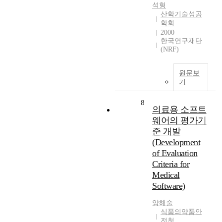
석형
산학기술성공
학회
2000
한국연구재단
(NRF)
원문보
기
8
의료용 소프트
웨어의 평가기
준 개발
(Development
of Evaluation
Criteria for
Medical
Software)
양해술
식품의약품안
전청