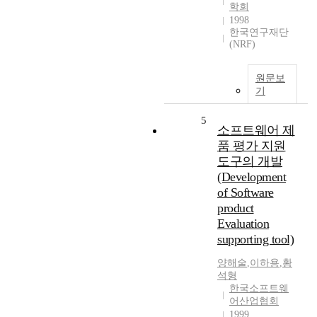
학회
1998
한국연구재단
(NRF)
원문보
기
5
소프트웨어 제
품 평가 지원
도구의 개발
(Development
of Software
product
Evaluation
supporting tool)
양해술
,
이하용
,
황
석형
한국소프트웨
어산업협회
1999