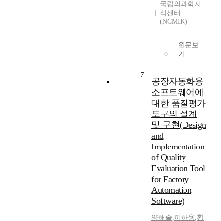
국립의과학지
식센터
(NCMIK)
원문보
기
7
공장자동화용
소프트웨어에
대한 품질평가
도구의 설계
및 구현(Design
and
Implementation
of Quality
Evaluation Tool
for Factory
Automation
Software)
양해술
,
이하용
,
황