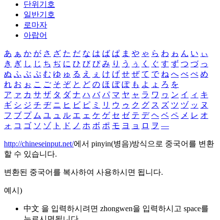
단위기호
일반기호
로마자
아랍어
あ
ぁ
か
が
さ
ざ
た
だ
な
は
ば
ぱ
ま
や
ゃ
ら
わ
ゎ
ん
い
ぃ
き
ぎ
し
じ
ち
ぢ
に
ひ
び
ぴ
み
り
う
ぅ
く
ぐ
す
ず
つ
づ
っ
ぬ
ふ
ぶ
ぷ
む
ゆ
ゅ
る
え
ぇ
け
げ
せ
ぜ
て
で
ね
へ
べ
ぺ
め
れ
お
ぉ
こ
ご
そ
ぞ
と
ど
の
ほ
ぼ
ぽ
も
よ
ょ
ろ
を
ア
ァ
カ
サ
ザ
タ
ダ
ナ
ハ
バ
パ
マ
ヤ
ャ
ラ
ワ
ヮ
ン
イ
ィ
キ
ギ
シ
ジ
チ
ヂ
ニ
ヒ
ビ
ピ
ミ
リ
ウ
ゥ
ク
グ
ス
ズ
ツ
ヅ
ッ
ヌ
フ
ブ
プ
ム
ユ
ュ
ル
エ
ェ
ケ
ゲ
セ
ゼ
テ
デ
ヘ
ベ
ペ
メ
レ
オ
ォ
コ
ゴ
ソ
ゾ
ト
ド
ノ
ホ
ボ
ポ
モ
ヨ
ョ
ロ
ヲ
―
http://chineseinput.net/
에서 pinyin(병음)방식으로 중국어를 변환
할 수 있습니다.
변환된 중국어를 복사하여 사용하시면 됩니다.
예시)
中文 을 입력하시려면
zhongwen
을 입력하시고 space를
누르시면됩니다.