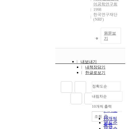
어공학연구회
1998
한국연구재단
(NRF)
원문보
기
내보내기
내책장담기
한글로보기
정확도순
내림차순
정확도
순
10개씩 출력
내림차순
인기도
순
조회
10개씩
연도순
출력
제목순