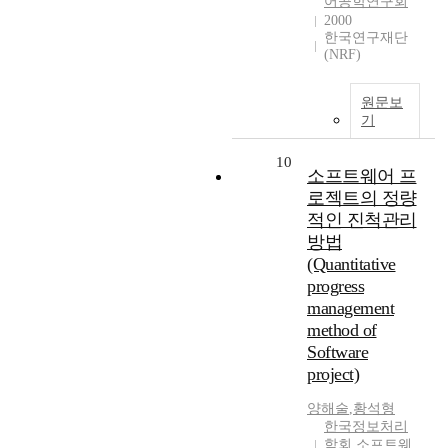
어공학연구회
2000
한국연구재단
(NRF)
원문보
기
10
소프트웨어 프
로젝트의 정량
적인 진척관리
방법
(Quantitative
progress
management
method of
Software
project)
양해술
,
황석형
한국정보처리
학회 소프트웨