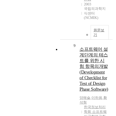
2003
국립의과학지
식센터
(NCMIK)
원문보
기
9
소프트웨어 설
계단계의 테스
트를 위한 시
험 항목의개발
(Development
of Checklist for
Test of Design
Phase Software)
양해술
,
이하용
,
황
석형
한국정보처리
학회 소프트웨