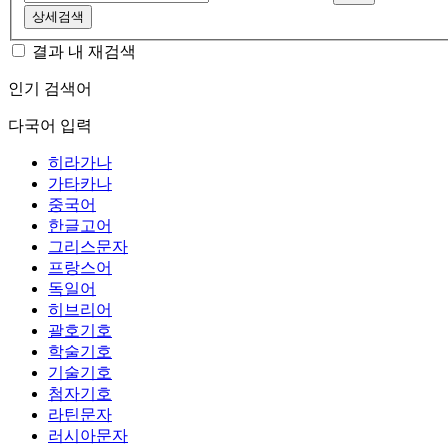
상세검색
결과 내 재검색
인기 검색어
다국어 입력
히라가나
가타카나
중국어
한글고어
그리스문자
프랑스어
독일어
히브리어
괄호기호
학술기호
기술기호
첨자기호
라틴문자
러시아문자