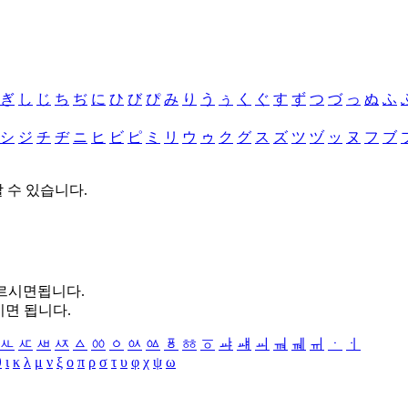
ぎ
し
じ
ち
ぢ
に
ひ
び
ぴ
み
り
う
ぅ
く
ぐ
す
ず
つ
づ
っ
ぬ
ふ
シ
ジ
チ
ヂ
ニ
ヒ
ビ
ピ
ミ
リ
ウ
ゥ
ク
グ
ス
ズ
ツ
ヅ
ッ
ヌ
フ
ブ
할 수 있습니다.
누르시면됩니다.
시면 됩니다.
ㅻ
ㅼ
ㅽ
ㅾ
ㅿ
ㆀ
ㆁ
ㆂ
ㆃ
ㆄ
ㆅ
ㆆ
ㆇ
ㆈ
ㆉ
ㆊ
ㆋ
ㆌ
ㆍ
ㆎ
θ
ι
κ
λ
μ
ν
ξ
ο
π
ρ
σ
τ
υ
φ
χ
ψ
ω