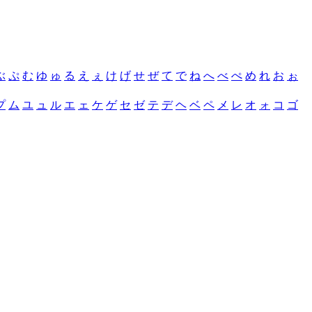
ぶ
ぷ
む
ゆ
ゅ
る
え
ぇ
け
げ
せ
ぜ
て
で
ね
へ
べ
ぺ
め
れ
お
ぉ
プ
ム
ユ
ュ
ル
エ
ェ
ケ
ゲ
セ
ゼ
テ
デ
ヘ
ベ
ペ
メ
レ
オ
ォ
コ
ゴ