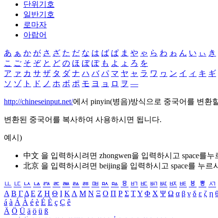
단위기호
일반기호
로마자
아랍어
あ
ぁ
か
が
さ
ざ
た
だ
な
は
ば
ぱ
ま
や
ゃ
ら
わ
ゎ
ん
い
ぃ
き
こ
ご
そ
ぞ
と
ど
の
ほ
ぼ
ぽ
も
よ
ょ
ろ
を
ア
ァ
カ
サ
ザ
タ
ダ
ナ
ハ
バ
パ
マ
ヤ
ャ
ラ
ワ
ヮ
ン
イ
ィ
キ
ギ
ソ
ゾ
ト
ド
ノ
ホ
ボ
ポ
モ
ヨ
ョ
ロ
ヲ
―
http://chineseinput.net/
에서 pinyin(병음)방식으로 중국어를 변환
변환된 중국어를 복사하여 사용하시면 됩니다.
예시)
中文 을 입력하시려면
zhongwen
을 입력하시고 space를
北京 을 입력하시려면
beijing
을 입력하시고 space를 누르
ㅥ
ㅦ
ㅧ
ㅨ
ㅩ
ㅪ
ㅫ
ㅬ
ㅭ
ㅮ
ㅯ
ㅰ
ㅱ
ㅲ
ㅳ
ㅴ
ㅵ
ㅶ
ㅷ
ㅸ
ㅹ
ㅺ
Α
Β
Γ
Δ
Ε
Ζ
Η
Θ
Ι
Κ
Λ
Μ
Ν
Ξ
Ο
Π
Ρ
Σ
Τ
Υ
Φ
Χ
Ψ
Ω
α
β
γ
δ
ε
ζ
η
á
à
Á
À
é
è
É
È
ç
Ç
ê
Ä
Ö
Ü
ä
ö
ü
ß