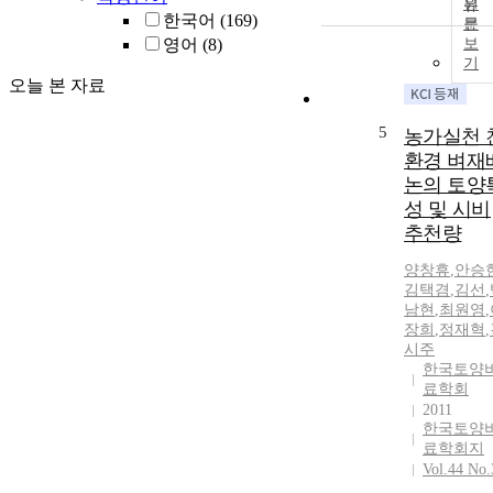
원
한국어
(169)
문
영어
(8)
보
기
오늘 본 자료
5
농가실천 
환경 벼재
논의 토양
성 및 시비
추천량
양창휴
,
안승
김택겸
,
김선
,
남현
,
최원영
,
장희
,
정재혁
,
시주
한국토양
료학회
2011
한국토양
료학회지
Vol.44 No.