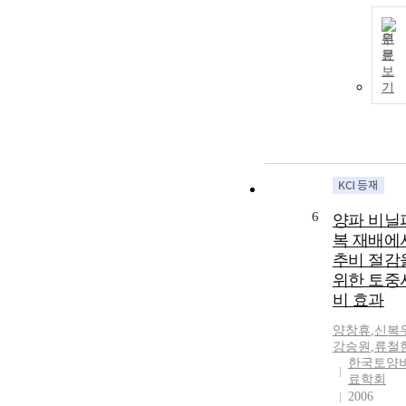
원
문
보
기
6
양파 비닐
복 재배에
추비 절감
위한 토중
비 효과
양창휴
,
신복
강승원
,
류철
한국토양
료학회
2006