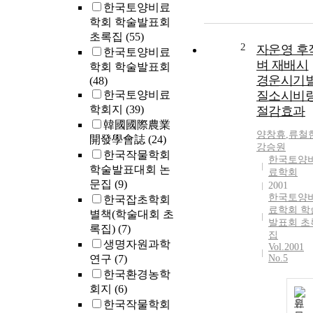
한국토양비료
학회 학술발표회
초록집
(55)
2
자운영 후
한국토양비료
벼 재배시
학회 학술발표회
경운시기
(48)
한국토양비료
질소시비
학회지
(39)
절감효과
韓國國際農業
양창휴
,
류철
開發學會誌
(24)
강승원
한국작물학회
한국토양
학술발표대회 논
료학회
문집
(9)
2001
한국토양
한국잡초학회
료학회 학
별책(학술대회 초
발표회 초
록집)
(7)
집
생명자원과학
Vol.2001
연구
(7)
No.5
한국환경농학
회지
(6)
원
한국작물학회