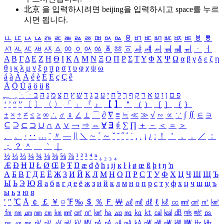
北京 을 입력하시려면
beijing
을 입력하시고 space를 누르
시면 됩니다.
ㅥ
ㅦ
ㅧ
ㅨ
ㅩ
ㅪ
ㅫ
ㅬ
ㅭ
ㅮ
ㅯ
ㅰ
ㅱ
ㅲ
ㅳ
ㅴ
ㅵ
ㅶ
ㅷ
ㅸ
ㅹ
ㅺ
ㅻ
ㅼ
ㅽ
ㅾ
ㅿ
ㆀ
ㆁ
ㆂ
ㆃ
ㆄ
ㆅ
ㆆ
ㆇ
ㆈ
ㆉ
ㆊ
ㆋ
ㆌ
ㆍ
ㆎ
Α
Β
Γ
Δ
Ε
Ζ
Η
Θ
Ι
Κ
Λ
Μ
Ν
Ξ
Ο
Π
Ρ
Σ
Τ
Υ
Φ
Χ
Ψ
Ω
α
β
γ
δ
ε
ζ
η
θ
ι
κ
λ
μ
ν
ξ
ο
π
ρ
σ
τ
υ
φ
χ
ψ
ω
á
à
Á
À
é
è
É
È
ç
Ç
ê
Ä
Ö
Ü
ä
ö
ü
ß
ְ
ֳ
ֲ
ֱ
ָ
ַ
ֵ
ֶ
ִ
ֹ
ּ
ֻ
ׂ
ׁ
ּ
ב
ה
נ
מ
צ
ת
ץ
ש
ד
ג
כ
ע
י
ח
ל
ך
ף
ק
ר
א
ט
ו
ן
ם
פ
‘
’
“
”
〔
〕
〈
〉
「
」
『
』
【
】
＂
（
）
［
］
｛
｝
±
×
÷
≠
≤
≥
∞
∴
♂
♀
∠
⊥
⌒
∂
∇
≡
≒
≪
≫
√
∽
∝
∵
∫
∬
∈
∋
⊆
⊇
⊂
⊃
∪
∩
∧
∨
￢
⇒
⇔
∀
∃
∮
∑
∏
＋
－
＜
＝
＞
、
。
·
‥
…
¨
〃
―
∥
＼
∼
´
～
ˇ
˘
˝
˚
˙
¸
˛
¡
¿
ː
！
＇
，
．
／
：
；
？
＾
＿
｀
｜
½
⅓
⅔
¼
¾
⅛
⅜
⅝
⅞
¹
²
³
⁴
ⁿ
₁
₂
₃
₄
Æ
Ð
Ħ
Ĳ
Ł
Ø
Œ
Þ
Ŧ
Ŋ
æ
đ
ð
ħ
ı
ĳ
ĸ
ŀ
ł
ø
œ
ß
þ
ŧ
ŋ
ŉ
А
Б
В
Г
Д
Е
Ё
Ж
З
И
Й
К
Л
М
Н
О
П
Р
С
Т
У
Ф
Х
Ц
Ч
Ш
Щ
Ъ
Ы
Ь
Э
Ю
Я
а
б
в
г
д
е
ё
ж
з
и
й
к
л
м
н
о
п
р
с
т
у
ф
х
ц
ч
ш
щ
ъ
ы
ь
э
ю
я
′
″
℃
Å
￠
￡
￥
¤
℉
‰
＄
％
Ｆ
￦
㎕
㎖
㎗
ℓ
㎘
㏄
㎣
㎤
㎥
㎦
㎙
㎚
㎛
㎜
㎝
㎞
㎟
㎠
㎡
㎢
㏊
㎍
㎎
㎏
㏏
㎈
㎉
㏈
㎧
㎨
㎰
㎱
㎲
㎳
㎴
㎵
㎶
㎷
㎸
㎹
㎀
㎁
㎂
㎃
㎄
㎺
㎻
㎽
㎾
㎿
㎐
㎑