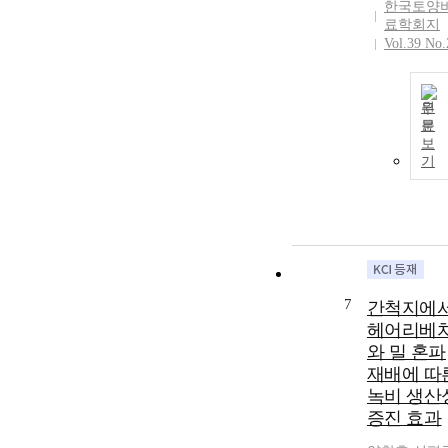
한국토양
료학회지
Vol.39 No.
원
문
보
기
7
간척지에
헤어리베
와 밀 혼파
재배에 따
녹비 생산
증진 효과