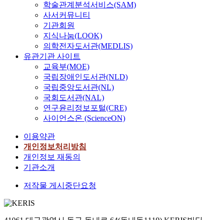
decreased with
학술관계분석서비스(SAM)
incorporation 
사서커뮤니티
GMC. The dat
기관회원
indicate that
지식나눔(LOOK)
incorporation 
의학전자도서관(MEDLIS)
hairy vetch ca
유관기관 사이트
improve soil
교육부(MOE)
physical and
국립장애인도서관(NLD)
chemical
국립중앙도서관(NL)
properties and
국회도서관(NAL)
reduce nitroge
연구윤리정보포털(CRE)
fertilizer
사이언스온 (ScienceON)
application
especially for
이용약관
alkali saline
개인정보처리방침
reclaimed soil
개인정보 재동의
such as
기관소개
Saemangeum
reclaimed land
저작물 게시중단요청