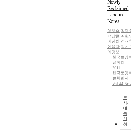
Newly
conventional
Reclaimed
fertilization (C
Land in
and
Korea
incorporation 
GMC were
양창휴
,
김택
divided by
백남현
,
최원
addition rate o
이장희
,
정재
nitrogen
이용화
,
김시
이경보
fertilizer (100 
한국토양
ha-1) with 30 
료학회
100% of non
2011
nitrogen
한국토양
fertilization
료학회지
(NNF). Soil
Vol.44 No.
physico-
chemical
복
properties and
사/
growth and yie
대
potential of
출
silage corn we
신
examined. The
청
tested soils