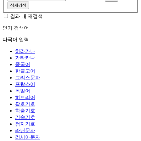
상세검색
결과 내 재검색
인기 검색어
다국어 입력
히라가나
가타카나
중국어
한글고어
그리스문자
프랑스어
독일어
히브리어
괄호기호
학술기호
기술기호
첨자기호
라틴문자
러시아문자