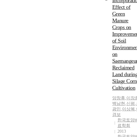
Incorporati
Effect of
Green
Manure
Crops on
Improveme
of Soil
Environmen
on
Saemange
Reclaimed
Land durin
Silage Corn
Cultivation
양창휴
,
이장
백남현
,
신평
,
광민
,
이상복
,
경보
한국토양
료학회
2013
한국토양