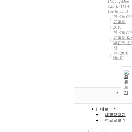
time was 18,3
(Young-Doo
Kim)
,
김시주
kg ha-1. Conte
(Si-Ju Kim)
of total nitrog
한국토양
was 3.09% and
료학회
the C/N ratio
2010
was 12.8 at
한국토양
incorporation
료학회 학
time. Fresh an
발표회 초
dry matter yiel
집
Vol.2010
of silage corn
No.10
were higher in
the order of
N30% reductio
원
CF, N50%
문
reduction,N7
보
reduction,
기
N100%
reduction and
NNF. Fresh an
내보내기
dry matter yiel
내책장담기
potential of
한글로보기
silage corn for
N30%reductio