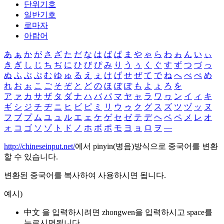
단위기호
일반기호
로마자
아랍어
あ
ぁ
か
が
さ
ざ
た
だ
な
は
ば
ぱ
ま
や
ゃ
ら
わ
ゎ
ん
い
ぃ
き
ぎ
し
じ
ち
ぢ
に
ひ
び
ぴ
み
り
う
ぅ
く
ぐ
す
ず
つ
づ
っ
ぬ
ふ
ぶ
ぷ
む
ゆ
ゅ
る
え
ぇ
け
げ
せ
ぜ
て
で
ね
へ
べ
ぺ
め
れ
お
ぉ
こ
ご
そ
ぞ
と
ど
の
ほ
ぼ
ぽ
も
よ
ょ
ろ
を
ア
ァ
カ
サ
ザ
タ
ダ
ナ
ハ
バ
パ
マ
ヤ
ャ
ラ
ワ
ヮ
ン
イ
ィ
キ
ギ
シ
ジ
チ
ヂ
ニ
ヒ
ビ
ピ
ミ
リ
ウ
ゥ
ク
グ
ス
ズ
ツ
ヅ
ッ
ヌ
フ
ブ
プ
ム
ユ
ュ
ル
エ
ェ
ケ
ゲ
セ
ゼ
テ
デ
ヘ
ベ
ペ
メ
レ
オ
ォ
コ
ゴ
ソ
ゾ
ト
ド
ノ
ホ
ボ
ポ
モ
ヨ
ョ
ロ
ヲ
―
http://chineseinput.net/
에서 pinyin(병음)방식으로 중국어를 변환
할 수 있습니다.
변환된 중국어를 복사하여 사용하시면 됩니다.
예시)
中文 을 입력하시려면
zhongwen
을 입력하시고 space를
누르시면됩니다.