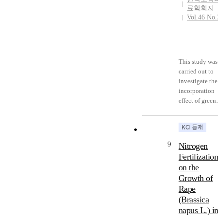
료학회지
Vol.46 No.
This study was
carried out to
investigate the
incorporation
effect of green
manure crops
(GMC) such as
the hairy vetch
on improveme
9
Nitrogen
of soil
Fertilizatio
environment i
on the
reclaimed land
Growth of
during silage
Rape
corn cultivati
over the past 
(Brassica
years. Plots
napus L.) i
consisted of