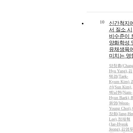
showed strong
alkali and sali
properties with
low contents o
10
신간척지
organic matter
서 질소 시
and available
비수준이 
phosphate whi
양화학성 
contents of
유채생육
exchangeable
미치는 영
sodium and
magnesium we
양창휴
(Chan
high. Soil
Hyu Yang)
,
김
salinity
택겸(Taek-
increased duri
Kyum Kim)
,
cultivation of
선(Sun Kim)
,
summer crop.
백남현(Nam-
Hyun Baek)
,
However, corn
원영(Weon-
was not affect
Young Choi)
,
by salt content
장희(Jang-He
The fresh weig
Lee)
,
정재혁
of GMC at
(Jae-Hyeok
incorporation
Jeong)
,
김영