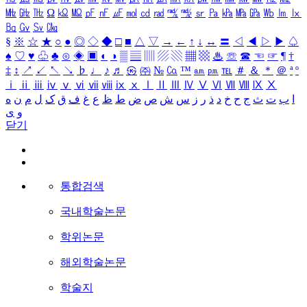
㎒
㎓
㎔
Ω
㏀
㏁
㎊
㎋
㎌
㏖
㏅
㎭
㎮
㎯
㏛
㎩
㎪
㎫
㎬
㏝
㏐
㏓
㏃
㏉
㏜
㏆
§
※
☆
★
○
●
◎
◇
◆
□
■
△
▽
→
←
↑
↓
↔
〓
◁
◀
▷
▶
♤
♠
♡
♥
♧
♣
⊙
◈
▣
◐
◑
▒
▤
▥
▨
▧
▦
▩
♨
☏
☎
☜
☞
¶
†
‡
↕
↗
↙
↖
↘
♭
♩
♪
♬
㉿
㈜
№
㏇
™
㏂
㏘
℡
＃
＆
＊
＠
ª
º
ⅰ
ⅱ
ⅲ
ⅳ
ⅴ
ⅵ
ⅶ
ⅷ
ⅸ
ⅹ
Ⅰ
Ⅱ
Ⅲ
Ⅳ
Ⅴ
Ⅵ
Ⅶ
Ⅷ
Ⅸ
Ⅹ
ا
ب
ت
ث
ج
ح
خ
د
ذ
ر
ز
س
ش
ص
ض
ط
ظ
ع
غ
ف
ق
ک
ل
م
ن
ه
و
ی
닫기
통합검색
국내학술논문
학위논문
해외학술논문
학술지