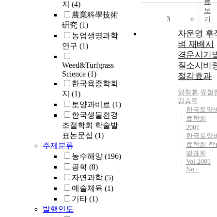
문
지
(4)
보
農業科學技術
3
기
硏究
(1)
자운영 후
농업생명과학
벼 재배시
연구
(1)
경운시기
질소시비
Weed&Turfgrass
Science
(1)
절감효과
한국육종학회
양창휴
,
류철
지
(1)
강승원
토양과비료
(1)
한국토양
한국생물환경
료학회
조절학회 학술발
2001
표논문집
(1)
한국토양
료학회 학
주제분류
발표회
농수해양
(196)
Vol.2001
공학
(8)
No.-
자연과학
(5)
예술체육
(1)
기타
(1)
발행연도