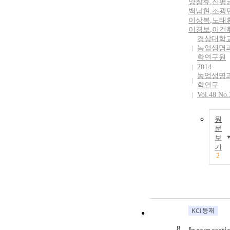
양창휴
,
신평
백남현
,
조광
이상복
,
노태
이경보
,
이건
경상대학
농업생명
학연구원
2014
농업생명
학연구
Vol.48 No.
원
문
보
기
2
8