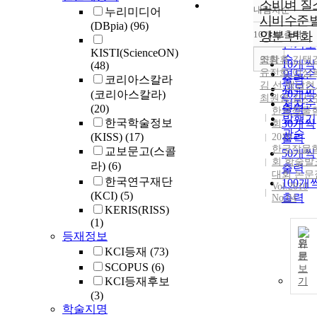
소비벼 질
내림차순
누리미디어
정확도
시비수준
(DBpia)
(96)
순
10개씩 출력
양분 변화
내림차
인기도
KISTI(ScienceON)
순
조회
양창휴
,
김택
10개씩
(48)
유진희
,
이상
연도순
출력
코리아스칼라
김 선
,
백남현
제목순
20개씩
(코리아스칼라)
최원영
,
김시
저자순
(20)
출력
한국작물
발행기
한국학술정보
30개씩
회
관순
(KISS)
(17)
2010
출력
한국작물
교보문고(스콜
50개씩
회 학술발
라)
(6)
출력
대회 논문
한국연구재단
100개
Vol.2010
(KCI)
(5)
출력
No.04
KERIS(RISS)
(1)
등재정보
원
KCI등재
(73)
문
SCOPUS
(6)
보
KCI등재후보
기
(3)
학술지명