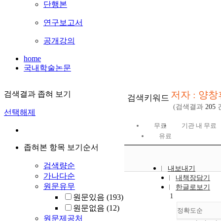
단행본
연구보고서
공개강의
home
국내학술논문
저자 : 양창
검색결과 좁혀 보기
검색키워드
(검색결과
205
선택해제
무료
기관 내 무료
유료
좁혀본 항목 보기순서
검색량순
내보내기
가나다순
내책장담기
원문유무
한글로보기
1
원문있음
(193)
원문없음
(12)
정확도순
원문제공처