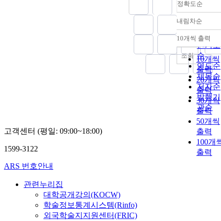
정확도순
were comparab
to those of CF.
내림차순
정확도
Bulk density o
순
the soil
10개씩 출력
내림차
인기도
decreased with
순
조회
incorporation 
10개씩
연도순
GMC,while
출력
제목순
porosity was
20개씩
increased. The
저자순
출력
soil pH
발행기
30개씩
decreased whil
관순
출력
content of
50개씩
exchangeable
고객센터 (평일: 09:00~18:00)
출력
calcium,
100개
available
1599-3122
출력
phosphate, an
organic matter
ARS 번호안내
increased. Als
관련누리집
contents of
대학공개강의(KOCW)
exchangeable
학술정보통계시스템(Rinfo)
sodium and
potassium
외국학술지지원센터(FRIC)