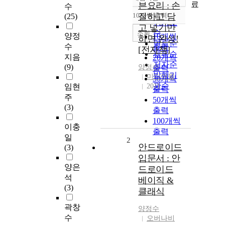
정확도
료
븐요리 : 손
수
순
10개씩 출력
질하고 담
(25)
내림차순
인기도
고 넣기만
순
조회
양정
10개씩
하면 완성!
연도순
수
출력
[전자책]
제목순
지음
20개씩
저자순
(9)
양정수
출력
발행기
미디어윌
30개씩
관순
임현
2011
출력
주
50개씩
(3)
출력
100개씩
이충
출력
일
2
안드로이드
(3)
입문서 : 안
양은
드로이드
석
베이직 &
(3)
클래식
곽창
양정수
수
오버나비