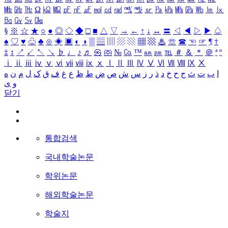
㎒
㎓
㎔
Ω
㏀
㏁
㎊
㎋
㎌
㏖
㏅
㎭
㎮
㎯
㏛
㎩
㎪
㎫
㎬
㏝
㏐
㏓
㏃
㏉
㏜
㏆
§
※
☆
★
○
●
◎
◇
◆
□
■
△
▽
→
←
↑
↓
↔
〓
◁
◀
▷
▶
♤
♠
♡
♥
♧
♣
⊙
◈
▣
◐
◑
▒
▤
▥
▨
▧
▦
▩
♨
☏
☎
☜
☞
¶
†
‡
↕
↗
↙
↖
↘
♭
♩
♪
♬
㉿
㈜
№
㏇
™
㏂
㏘
℡
＃
＆
＊
＠
ª
º
ⅰ
ⅱ
ⅲ
ⅳ
ⅴ
ⅵ
ⅶ
ⅷ
ⅸ
ⅹ
Ⅰ
Ⅱ
Ⅲ
Ⅳ
Ⅴ
Ⅵ
Ⅶ
Ⅷ
Ⅸ
Ⅹ
ا
ب
ت
ث
ج
ح
خ
د
ذ
ر
ز
س
ش
ص
ض
ط
ظ
ع
غ
ف
ق
ک
ل
م
ن
ه
و
ی
닫기
통합검색
국내학술논문
학위논문
해외학술논문
학술지