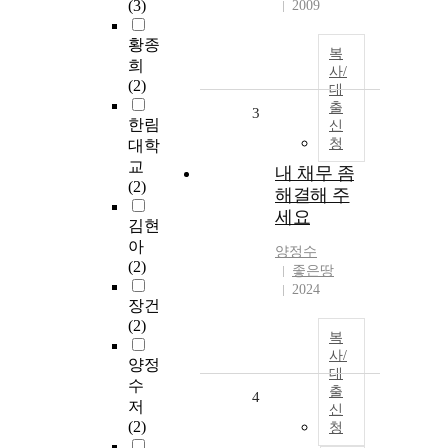
(3)
2009
황종
복
희
사/
(2)
대
출
3
한림
신
청
대학
교
내 채무 좀
(2)
해결해 주
세요
김현
아
양정수
(2)
좋은땅
2024
장건
(2)
복
사/
양정
대
수
출
4
저
신
(2)
청