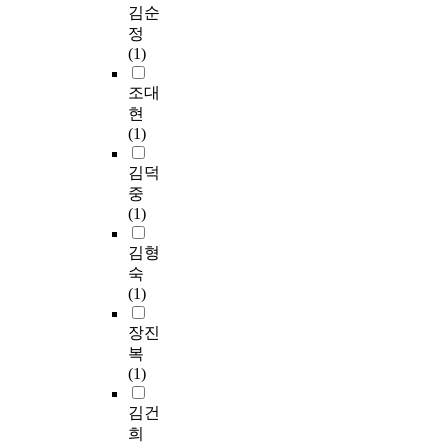
김순
정
(1)
조대
현
(1)
김덕
중
(1)
김형
숙
(1)
장진
복
(1)
김건
희