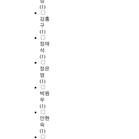
정
(1)
강홍
구
(1)
정재
석
(1)
정은
영
(1)
박원
우
(1)
안현
숙
(1)