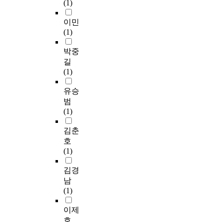
(1)
이민
(1)
박중
길
(1)
유승
범
(1)
김춘
호
(1)
김경
남
(1)
이제
호