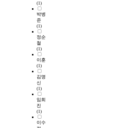
(1)
박병
준
(1)
정순
철
(1)
이훈
(1)
김명
신
(1)
임희
진
(1)
이수