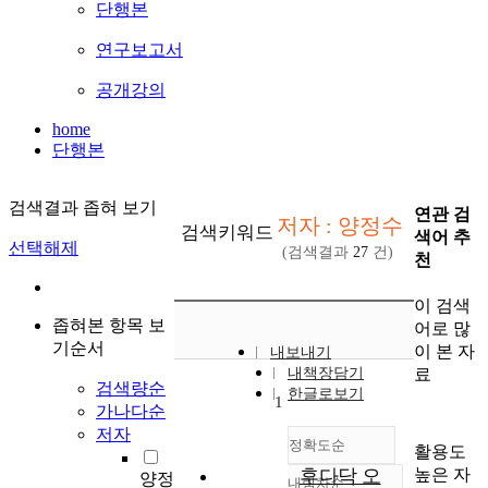
단행본
연구보고서
공개강의
home
단행본
검색결과 좁혀 보기
연관 검
저자 : 양정수
검색키워드
색어 추
선택해제
(검색결과
27
건)
천
이 검색
좁혀본 항목 보
어로 많
기순서
이 본 자
내보내기
료
내책장담기
검색량순
한글로보기
1
가나다순
저자
정확도순
활용도
높은 자
후다닥 오
양정
내림차순