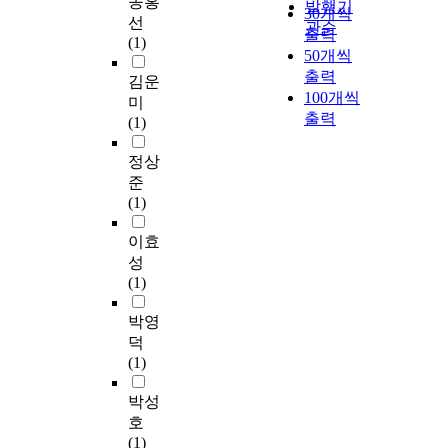
송홍
발행기
30개씩
선
관순
출력
(1)
50개씩
출력
김운
100개씩
미
출력
(1)
정상
준
(1)
이효
성
(1)
박영
덕
(1)
박성
호
(1)