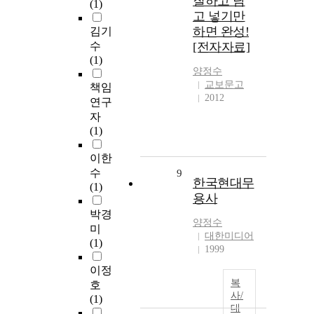
질하고 담
(1)
고 넣기만
하면 완성!
김기
수
[전자자료]
(1)
양정수
교보문고
책임
2012
연구
자
(1)
이한
수
9
한국현대무
(1)
용사
박경
양정수
미
대한미디어
(1)
1999
이정
복
호
사/
(1)
대