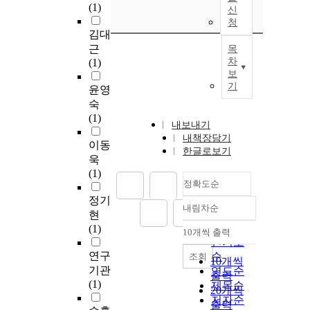
(1)
신
청
김대
근
목
차
(1)
보
기
윤영
숙
(1)
내보내기
내책장담기
이동
한글로보기
욱
(1)
정확도순
정기
내림차순
정확도
현
순
(1)
10개씩 출력
내림차순
인기도
연구
순
조회
10개씩
기관
연도순
출력
(1)
제목순
20개씩
저자순
출력