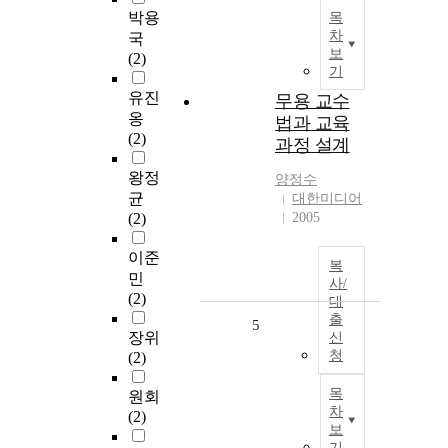
박용
목
차
국
보
(2)
기
유진
무용 교수
옹
법과 교육
(2)
과정 설계
왕정
양정수
균
대한미디어
(2)
2005
이준
복
민
사/
(2)
대
출
5
장위
신
청
(2)
목
원회
차
(2)
보
기