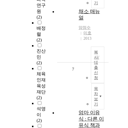
기
연구
채소 매뉴
원
(2)
얼
양정수
배정
미호
렬
2013
(2)
진산
복
민
사/
(2)
대
출
7
신
체육
청
인재
육성
목
재단
차
(2)
보
기
석영
엄마 이유
이
식 : 다른 이
(2)
유식 책과