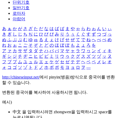
단위기호
일반기호
로마자
아랍어
あ
ぁ
か
が
さ
ざ
た
だ
な
は
ば
ぱ
ま
や
ゃ
ら
わ
ゎ
ん
い
ぃ
き
ぎ
し
じ
ち
ぢ
に
ひ
び
ぴ
み
り
う
ぅ
く
ぐ
す
ず
つ
づ
っ
ぬ
ふ
ぶ
ぷ
む
ゆ
ゅ
る
え
ぇ
け
げ
せ
ぜ
て
で
ね
へ
べ
ぺ
め
れ
お
ぉ
こ
ご
そ
ぞ
と
ど
の
ほ
ぼ
ぽ
も
よ
ょ
ろ
を
ア
ァ
カ
サ
ザ
タ
ダ
ナ
ハ
バ
パ
マ
ヤ
ャ
ラ
ワ
ヮ
ン
イ
ィ
キ
ギ
シ
ジ
チ
ヂ
ニ
ヒ
ビ
ピ
ミ
リ
ウ
ゥ
ク
グ
ス
ズ
ツ
ヅ
ッ
ヌ
フ
ブ
プ
ム
ユ
ュ
ル
エ
ェ
ケ
ゲ
セ
ゼ
テ
デ
ヘ
ベ
ペ
メ
レ
オ
ォ
コ
ゴ
ソ
ゾ
ト
ド
ノ
ホ
ボ
ポ
モ
ヨ
ョ
ロ
ヲ
―
http://chineseinput.net/
에서 pinyin(병음)방식으로 중국어를 변환
할 수 있습니다.
변환된 중국어를 복사하여 사용하시면 됩니다.
예시)
中文 을 입력하시려면
zhongwen
을 입력하시고 space를
누르시면됩니다.