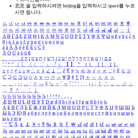
北京 을 입력하시려면
beijing
을 입력하시고 space를 누르
시면 됩니다.
ㅥ
ㅦ
ㅧ
ㅨ
ㅩ
ㅪ
ㅫ
ㅬ
ㅭ
ㅮ
ㅯ
ㅰ
ㅱ
ㅲ
ㅳ
ㅴ
ㅵ
ㅶ
ㅷ
ㅸ
ㅹ
ㅺ
ㅻ
ㅼ
ㅽ
ㅾ
ㅿ
ㆀ
ㆁ
ㆂ
ㆃ
ㆄ
ㆅ
ㆆ
ㆇ
ㆈ
ㆉ
ㆊ
ㆋ
ㆌ
ㆍ
ㆎ
Α
Β
Γ
Δ
Ε
Ζ
Η
Θ
Ι
Κ
Λ
Μ
Ν
Ξ
Ο
Π
Ρ
Σ
Τ
Υ
Φ
Χ
Ψ
Ω
α
β
γ
δ
ε
ζ
η
θ
ι
κ
λ
μ
ν
ξ
ο
π
ρ
σ
τ
υ
φ
χ
ψ
ω
á
à
Á
À
é
è
É
È
ç
Ç
ê
Ä
Ö
Ü
ä
ö
ü
ß
ְ
ֳ
ֲ
ֱ
ָ
ַ
ֵ
ֶ
ִ
ֹ
ּ
ֻ
ׂ
ׁ
ּ
ב
ה
נ
מ
צ
ת
ץ
ש
ד
ג
כ
ע
י
ח
ל
ך
ף
ק
ר
א
ט
ו
ן
ם
פ
‘
’
“
”
〔
〕
〈
〉
「
」
『
』
【
】
＂
（
）
［
］
｛
｝
±
×
÷
≠
≤
≥
∞
∴
♂
♀
∠
⊥
⌒
∂
∇
≡
≒
≪
≫
√
∽
∝
∵
∫
∬
∈
∋
⊆
⊇
⊂
⊃
∪
∩
∧
∨
￢
⇒
⇔
∀
∃
∮
∑
∏
＋
－
＜
＝
＞
、
。
·
‥
…
¨
〃
―
∥
＼
∼
´
～
ˇ
˘
˝
˚
˙
¸
˛
¡
¿
ː
！
＇
，
．
／
：
；
？
＾
＿
｀
｜
½
⅓
⅔
¼
¾
⅛
⅜
⅝
⅞
¹
²
³
⁴
ⁿ
₁
₂
₃
₄
Æ
Ð
Ħ
Ĳ
Ł
Ø
Œ
Þ
Ŧ
Ŋ
æ
đ
ð
ħ
ı
ĳ
ĸ
ŀ
ł
ø
œ
ß
þ
ŧ
ŋ
ŉ
А
Б
В
Г
Д
Е
Ё
Ж
З
И
Й
К
Л
М
Н
О
П
Р
С
Т
У
Ф
Х
Ц
Ч
Ш
Щ
Ъ
Ы
Ь
Э
Ю
Я
а
б
в
г
д
е
ё
ж
з
и
й
к
л
м
н
о
п
р
с
т
у
ф
х
ц
ч
ш
щ
ъ
ы
ь
э
ю
я
′
″
℃
Å
￠
￡
￥
¤
℉
‰
＄
％
Ｆ
￦
㎕
㎖
㎗
ℓ
㎘
㏄
㎣
㎤
㎥
㎦
㎙
㎚
㎛
㎜
㎝
㎞
㎟
㎠
㎡
㎢
㏊
㎍
㎎
㎏
㏏
㎈
㎉
㏈
㎧
㎨
㎰
㎱
㎲
㎳
㎴
㎵
㎶
㎷
㎸
㎹
㎀
㎁
㎂
㎃
㎄
㎺
㎻
㎽
㎾
㎿
㎐
㎑