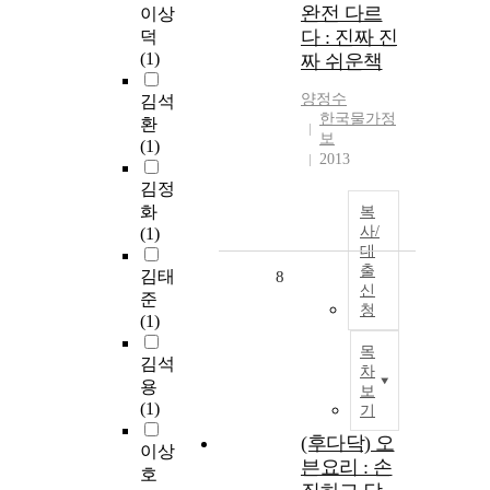
완전 다르
이상
다 : 진짜 진
덕
(1)
짜 쉬운책
양정수
김석
한국물가정
환
보
(1)
2013
김정
화
복
사/
(1)
대
출
김태
8
신
준
청
(1)
목
김석
차
용
보
(1)
기
(후다닥) 오
이상
븐요리 : 손
호