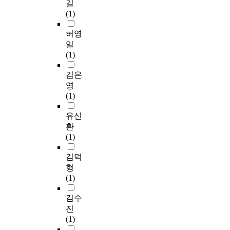
길
(1)
허영
일
(1)
김은
영
(1)
유신
환
(1)
김덕
형
(1)
김수
진
(1)