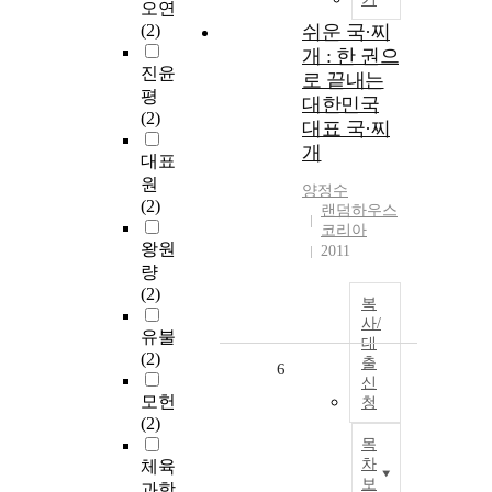
오연
(2)
쉬운 국·찌
개 : 한 권으
진윤
로 끝내는
평
대한민국
(2)
대표 국·찌
개
대표
원
양정수
(2)
랜덤하우스
코리아
왕원
2011
량
(2)
복
사/
유불
대
(2)
출
6
신
모헌
청
(2)
목
차
체육
보
과학