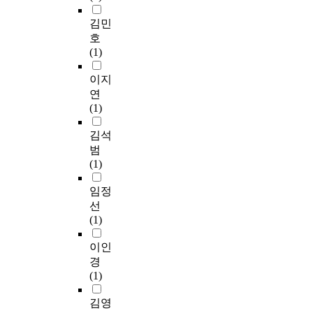
김민
호
(1)
이지
연
(1)
김석
범
(1)
임정
선
(1)
이인
경
(1)
김영