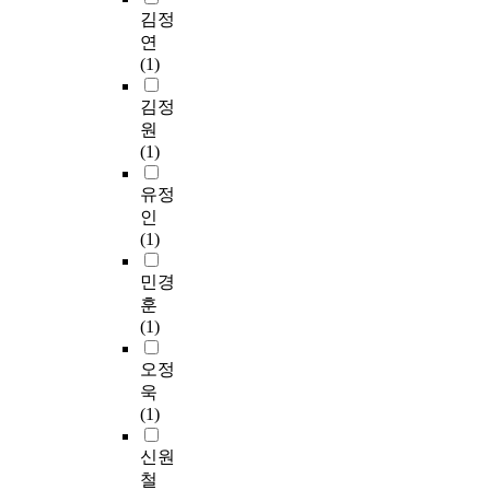
김정
연
(1)
김정
원
(1)
유정
인
(1)
민경
훈
(1)
오정
욱
(1)
신원
철