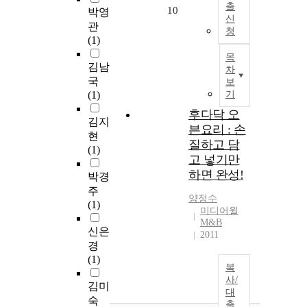
출
10
박영
신
관
청
(1)
목
김남
차
국
보
(1)
기
후다닥 오
김지
븐요리 : 손
현
질하고 담
(1)
고 넣기만
하면 완성!
박경
주
양정수
(1)
미디어윌
M&B
신은
2011
경
(1)
복
사/
김미
대
숙
출