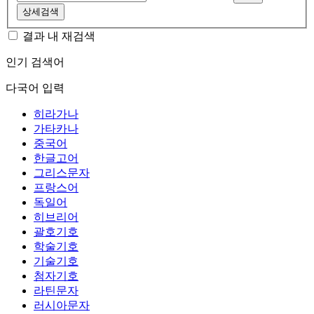
상세검색
결과 내 재검색
인기 검색어
다국어 입력
히라가나
가타카나
중국어
한글고어
그리스문자
프랑스어
독일어
히브리어
괄호기호
학술기호
기술기호
첨자기호
라틴문자
러시아문자