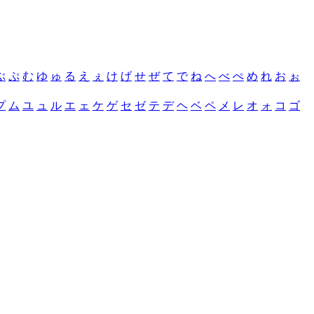
ぶ
ぷ
む
ゆ
ゅ
る
え
ぇ
け
げ
せ
ぜ
て
で
ね
へ
べ
ぺ
め
れ
お
ぉ
プ
ム
ユ
ュ
ル
エ
ェ
ケ
ゲ
セ
ゼ
テ
デ
ヘ
ベ
ペ
メ
レ
オ
ォ
コ
ゴ