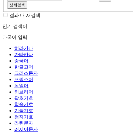
상세검색
결과 내 재검색
인기 검색어
다국어 입력
히라가나
가타카나
중국어
한글고어
그리스문자
프랑스어
독일어
히브리어
괄호기호
학술기호
기술기호
첨자기호
라틴문자
러시아문자