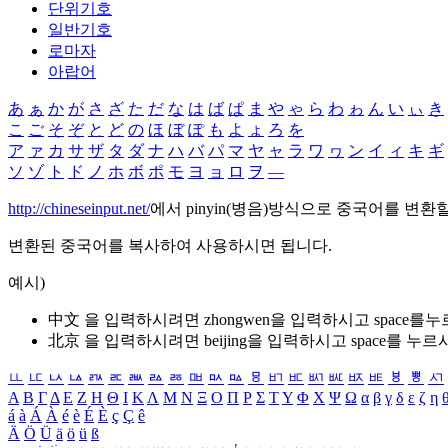
단위기호
일반기호
로마자
아랍어
あ
ぁ
か
が
さ
ざ
た
だ
な
は
ば
ぱ
ま
や
ゃ
ら
わ
ゎ
ん
い
ぃ
き
こ
ご
そ
ぞ
と
ど
の
ほ
ぼ
ぽ
も
よ
ょ
ろ
を
ア
ァ
カ
サ
ザ
タ
ダ
ナ
ハ
バ
パ
マ
ヤ
ャ
ラ
ワ
ヮ
ン
イ
ィ
キ
ギ
ソ
ゾ
ト
ド
ノ
ホ
ボ
ポ
モ
ヨ
ョ
ロ
ヲ
―
http://chineseinput.net/
에서 pinyin(병음)방식으로 중국어를 변환
변환된 중국어를 복사하여 사용하시면 됩니다.
예시)
中文 을 입력하시려면
zhongwen
을 입력하시고 space를
北京 을 입력하시려면
beijing
을 입력하시고 space를 누르
ㅥ
ㅦ
ㅧ
ㅨ
ㅩ
ㅪ
ㅫ
ㅬ
ㅭ
ㅮ
ㅯ
ㅰ
ㅱ
ㅲ
ㅳ
ㅴ
ㅵ
ㅶ
ㅷ
ㅸ
ㅹ
ㅺ
Α
Β
Γ
Δ
Ε
Ζ
Η
Θ
Ι
Κ
Λ
Μ
Ν
Ξ
Ο
Π
Ρ
Σ
Τ
Υ
Φ
Χ
Ψ
Ω
α
β
γ
δ
ε
ζ
η
á
à
Á
À
é
è
É
È
ç
Ç
ê
Ä
Ö
Ü
ä
ö
ü
ß