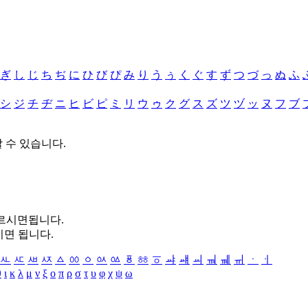
ぎ
し
じ
ち
ぢ
に
ひ
び
ぴ
み
り
う
ぅ
く
ぐ
す
ず
つ
づ
っ
ぬ
ふ
シ
ジ
チ
ヂ
ニ
ヒ
ビ
ピ
ミ
リ
ウ
ゥ
ク
グ
ス
ズ
ツ
ヅ
ッ
ヌ
フ
ブ
할 수 있습니다.
누르시면됩니다.
시면 됩니다.
ㅻ
ㅼ
ㅽ
ㅾ
ㅿ
ㆀ
ㆁ
ㆂ
ㆃ
ㆄ
ㆅ
ㆆ
ㆇ
ㆈ
ㆉ
ㆊ
ㆋ
ㆌ
ㆍ
ㆎ
θ
ι
κ
λ
μ
ν
ξ
ο
π
ρ
σ
τ
υ
φ
χ
ψ
ω