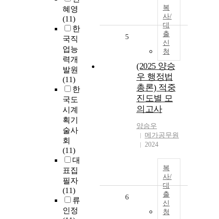
복
혜영
사/
(11)
대
한
출
5
국직
신
업능
청
력개
(2025 양승
발원
우 행정법
(11)
총론) 적중
한
진도별 모
국도
의고사
시계
획기
양승우
술사
메가공무원
회
2024
(11)
대
복
표집
사/
필자
대
(11)
출
6
류
신
인정
청