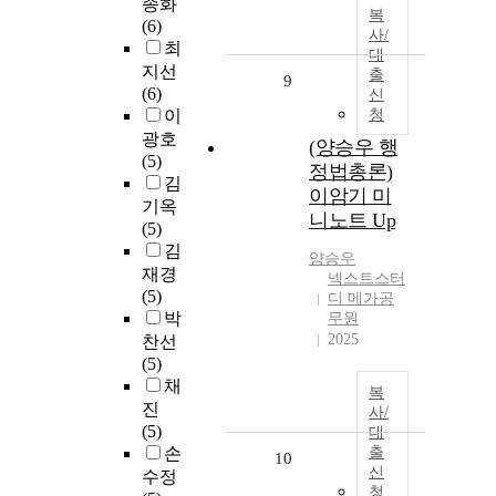
종화
복
(6)
사/
최
대
지선
출
9
(6)
신
이
청
광호
(양승우 행
(5)
정법총론)
김
이암기 미
기옥
니노트 Up
(5)
김
양승우
재경
넥스트스터
(5)
디 메가공
박
무원
2025
찬선
(5)
채
복
진
사/
(5)
대
손
출
10
신
수정
청