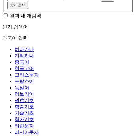
상세검색
결과 내 재검색
인기 검색어
다국어 입력
히라가나
가타카나
중국어
한글고어
그리스문자
프랑스어
독일어
히브리어
괄호기호
학술기호
기술기호
첨자기호
라틴문자
러시아문자