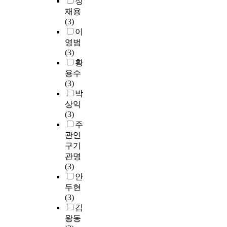
정
재용
(3)
이
영범
(3)
황
용수
(3)
박
상익
(3)
주
관연
구기
관명
(3)
안
두현
(3)
김
왕동