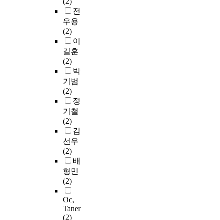
(2)
전
우용
(2)
이
길훈
(2)
박
기범
(2)
정
기철
(2)
김
선우
(2)
배
형민
(2)
Oc,
Taner
(2)