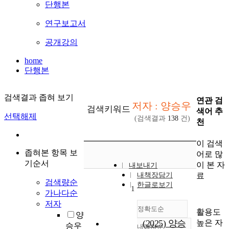
단행본
연구보고서
공개강의
home
단행본
검색결과 좁혀 보기
연관 검
저자 : 양승우
검색키워드
색어 추
선택해제
(검색결과
138
건)
천
이 검색
좁혀본 항목 보
어로 많
기순서
이 본 자
내보내기
료
내책장담기
검색량순
한글로보기
1
가나다순
저자
정확도순
활용도
양
높은 자
(2025) 양승
승우
내림차순