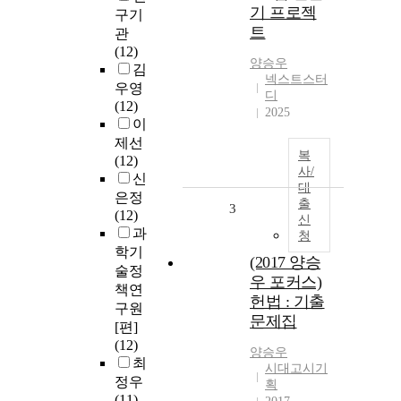
기 프로젝
구기
트
관
(12)
양승우
김
넥스트스터
우영
디
(12)
2025
이
제선
복
(12)
사/
신
대
은정
출
3
(12)
신
과
청
학기
(2017 양승
술정
우 포커스)
책연
헌법 : 기출
구원
문제집
[편]
(12)
양승우
최
시대고시기
정우
획
(11)