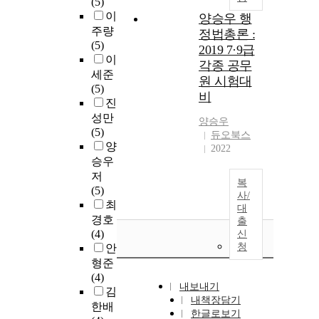
(5)
이
양승우 행
주량
정법총론 :
(5)
2019 7·9급
이
각종 공무
세준
원 시험대
(5)
비
진
성만
양승우
(5)
듀오북스
양
2022
승우
저
복
(5)
사/
최
대
경호
출
(4)
신
청
안
형준
(4)
내보내기
김
내책장담기
한배
한글로보기