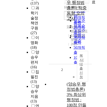
정확도
료
우 행정법
(137)
순
10개씩 출력
총론 : 적중
과
내림차순
인기도
동형 모의
학기
순
조회
10개씩
술정
고사
연도순
출력
책연
제목순
양승우
20개씩
구원
저자순
넥스트스터
출력
(27)
디 메가공
발행기
30개씩
이
무원
관순
출력
명화
2025
(18)
50개씩
양
출력
복
승우
100개씩
사/
편저
출력
대
(16)
출
2
집
신
필진
청
(13)
(양승우 행
양
정법총론)
승우
3% 최상위
지음
행정법 :
(13)
100점 만들
연