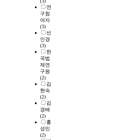
(3)
연
구참
여자
(3)
선
인경
(3)
한
국법
제연
구원
(2)
김
현숙
(2)
김
경배
(2)
홍
성민
(2)