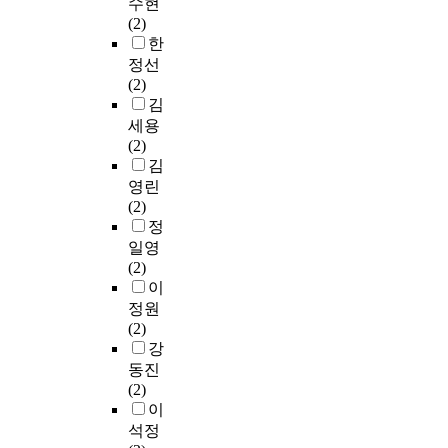
수현
(2)
한
정선
(2)
김
세용
(2)
김
영린
(2)
정
일영
(2)
이
정원
(2)
강
동진
(2)
이
석정