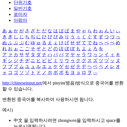
단위기호
일반기호
로마자
아랍어
あ
ぁ
か
が
さ
ざ
た
だ
な
は
ば
ぱ
ま
や
ゃ
ら
わ
ゎ
ん
い
ぃ
き
ぎ
し
じ
ち
ぢ
に
ひ
び
ぴ
み
り
う
ぅ
く
ぐ
す
ず
つ
づ
っ
ぬ
ふ
ぶ
ぷ
む
ゆ
ゅ
る
え
ぇ
け
げ
せ
ぜ
て
で
ね
へ
べ
ぺ
め
れ
お
ぉ
こ
ご
そ
ぞ
と
ど
の
ほ
ぼ
ぽ
も
よ
ょ
ろ
を
ア
ァ
カ
サ
ザ
タ
ダ
ナ
ハ
バ
パ
マ
ヤ
ャ
ラ
ワ
ヮ
ン
イ
ィ
キ
ギ
シ
ジ
チ
ヂ
ニ
ヒ
ビ
ピ
ミ
リ
ウ
ゥ
ク
グ
ス
ズ
ツ
ヅ
ッ
ヌ
フ
ブ
プ
ム
ユ
ュ
ル
エ
ェ
ケ
ゲ
セ
ゼ
テ
デ
ヘ
ベ
ペ
メ
レ
オ
ォ
コ
ゴ
ソ
ゾ
ト
ド
ノ
ホ
ボ
ポ
モ
ヨ
ョ
ロ
ヲ
―
http://chineseinput.net/
에서 pinyin(병음)방식으로 중국어를 변환
할 수 있습니다.
변환된 중국어를 복사하여 사용하시면 됩니다.
예시)
中文 을 입력하시려면
zhongwen
을 입력하시고 space를
누르시면됩니다.