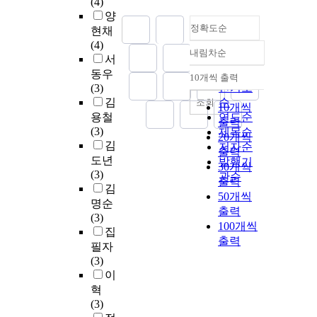
(4)
양
정확도순
현채
(4)
내림차순
정확도
서
순
동우
10개씩 출력
내림차순
인기도
(3)
김
순
조회
10개씩
용철
연도순
출력
(3)
제목순
20개씩
김
저자순
출력
도년
발행기
30개씩
(3)
관순
출력
김
50개씩
명순
출력
(3)
100개씩
집
출력
필자
(3)
이
혁
(3)