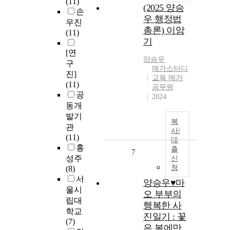
(11)
(2025 양승
손
우 행정법
우진
총론) 이암
(11)
기
[연
양승우
구
메가스터디
진]
교육 메가
(11)
공무원
공
2024
동개
발기
복
관
사/
(11)
대
홍
출
7
성주
신
청
(8)
서
양승우♥마
울시
오 부부의
립대
행복한 사
학교
진일기 : 꽃
(7)
은 봄에만