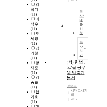
2017
김
덕기
복
(11)
사/
이
대
석우
출
4
(11)
신
청
오
세경
목
(11)
차
김
보
기철
기
(11)
(쌈) 헌법 :
황
5,7급 공무
재훈
원 압축기
(11)
김
본서
종률
양승우
(11)
시대고시기
한
획
기호
2017
(11)
한