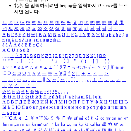
北京 을 입력하시려면
beijing
을 입력하시고 space를 누르
시면 됩니다.
ㅥ
ㅦ
ㅧ
ㅨ
ㅩ
ㅪ
ㅫ
ㅬ
ㅭ
ㅮ
ㅯ
ㅰ
ㅱ
ㅲ
ㅳ
ㅴ
ㅵ
ㅶ
ㅷ
ㅸ
ㅹ
ㅺ
ㅻ
ㅼ
ㅽ
ㅾ
ㅿ
ㆀ
ㆁ
ㆂ
ㆃ
ㆄ
ㆅ
ㆆ
ㆇ
ㆈ
ㆉ
ㆊ
ㆋ
ㆌ
ㆍ
ㆎ
Α
Β
Γ
Δ
Ε
Ζ
Η
Θ
Ι
Κ
Λ
Μ
Ν
Ξ
Ο
Π
Ρ
Σ
Τ
Υ
Φ
Χ
Ψ
Ω
α
β
γ
δ
ε
ζ
η
θ
ι
κ
λ
μ
ν
ξ
ο
π
ρ
σ
τ
υ
φ
χ
ψ
ω
á
à
Á
À
é
è
É
È
ç
Ç
ê
Ä
Ö
Ü
ä
ö
ü
ß
ְ
ֳ
ֲ
ֱ
ָ
ַ
ֵ
ֶ
ִ
ֹ
ּ
ֻ
ׂ
ׁ
ּ
ב
ה
נ
מ
צ
ת
ץ
ש
ד
ג
כ
ע
י
ח
ל
ך
ף
ק
ר
א
ט
ו
ן
ם
פ
‘
’
“
”
〔
〕
〈
〉
「
」
『
』
【
】
＂
（
）
［
］
｛
｝
±
×
÷
≠
≤
≥
∞
∴
♂
♀
∠
⊥
⌒
∂
∇
≡
≒
≪
≫
√
∽
∝
∵
∫
∬
∈
∋
⊆
⊇
⊂
⊃
∪
∩
∧
∨
￢
⇒
⇔
∀
∃
∮
∑
∏
＋
－
＜
＝
＞
、
。
·
‥
…
¨
〃
―
∥
＼
∼
´
～
ˇ
˘
˝
˚
˙
¸
˛
¡
¿
ː
！
＇
，
．
／
：
；
？
＾
＿
｀
｜
½
⅓
⅔
¼
¾
⅛
⅜
⅝
⅞
¹
²
³
⁴
ⁿ
₁
₂
₃
₄
Æ
Ð
Ħ
Ĳ
Ł
Ø
Œ
Þ
Ŧ
Ŋ
æ
đ
ð
ħ
ı
ĳ
ĸ
ŀ
ł
ø
œ
ß
þ
ŧ
ŋ
ŉ
А
Б
В
Г
Д
Е
Ё
Ж
З
И
Й
К
Л
М
Н
О
П
Р
С
Т
У
Ф
Х
Ц
Ч
Ш
Щ
Ъ
Ы
Ь
Э
Ю
Я
а
б
в
г
д
е
ё
ж
з
и
й
к
л
м
н
о
п
р
с
т
у
ф
х
ц
ч
ш
щ
ъ
ы
ь
э
ю
я
′
″
℃
Å
￠
￡
￥
¤
℉
‰
＄
％
Ｆ
￦
㎕
㎖
㎗
ℓ
㎘
㏄
㎣
㎤
㎥
㎦
㎙
㎚
㎛
㎜
㎝
㎞
㎟
㎠
㎡
㎢
㏊
㎍
㎎
㎏
㏏
㎈
㎉
㏈
㎧
㎨
㎰
㎱
㎲
㎳
㎴
㎵
㎶
㎷
㎸
㎹
㎀
㎁
㎂
㎃
㎄
㎺
㎻
㎽
㎾
㎿
㎐
㎑