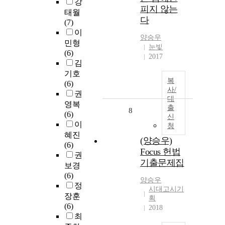
강
피지 않는
태월
다
(7)
이
양승우
민형
눈빛
(6)
2017
김
기호
복
(6)
사/
권
대
영복
출
8
(6)
신
이
청
혜진
(양승우)
(6)
Focus 헌법
권
기출문제집
보경
(6)
양승우
정
시대고시기
장훈
획
(6)
2018
최