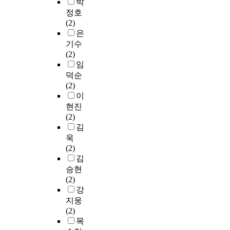
박
정호
(2)
은
기수
(2)
임
덕순
(2)
이
현진
(2)
김
욱
(2)
김
승현
(2)
강
지웅
(2)
목