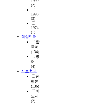
1999
(2)
1998
(3)
1974
(1)
작성언어
한
국어
(134)
영
어
(4)
자료형태
단
행본
(136)
비
도서
(2)