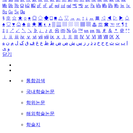
㎒
㎓
㎔
Ω
㏀
㏁
㎊
㎋
㎌
㏖
㏅
㎭
㎮
㎯
㏛
㎩
㎪
㎫
㎬
㏝
㏐
㏓
㏃
㏉
㏜
㏆
§
※
☆
★
○
●
◎
◇
◆
□
■
△
▽
→
←
↑
↓
↔
〓
◁
◀
▷
▶
♤
♠
♡
♥
♧
♣
⊙
◈
▣
◐
◑
▒
▤
▥
▨
▧
▦
▩
♨
☏
☎
☜
☞
¶
†
‡
↕
↗
↙
↖
↘
♭
♩
♪
♬
㉿
㈜
№
㏇
™
㏂
㏘
℡
＃
＆
＊
＠
ª
º
ⅰ
ⅱ
ⅲ
ⅳ
ⅴ
ⅵ
ⅶ
ⅷ
ⅸ
ⅹ
Ⅰ
Ⅱ
Ⅲ
Ⅳ
Ⅴ
Ⅵ
Ⅶ
Ⅷ
Ⅸ
Ⅹ
ا
ب
ت
ث
ج
ح
خ
د
ذ
ر
ز
س
ش
ص
ض
ط
ظ
ع
غ
ف
ق
ک
ل
م
ن
ه
و
ی
닫기
통합검색
국내학술논문
학위논문
해외학술논문
학술지