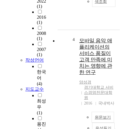
2022
색조회
h
f
(1)
i
s
s
t
2016
s
u
(1)
t
d
u
e
2008
(1)
d
n
4
모바일 음악 애
y
t
플리케이션의
2007
w
s
서비스 품질이
(1)
a
,
고객 만족에 미
작성언어
s
s
치는 영향에 관
c
c
한국
한 연구
o
h
어
n
o
양성경
(4)
d
o
경기대학교 서비
지도교수
u
l
스경영전문대학
c
u
원
최성
t
s
2016
국내박사
우
e
e
(1)
d
r
원문보기
t
s
용진
o
a
음성듣기