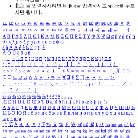
北京 을 입력하시려면
beijing
을 입력하시고 space를 누르
시면 됩니다.
ㅥ
ㅦ
ㅧ
ㅨ
ㅩ
ㅪ
ㅫ
ㅬ
ㅭ
ㅮ
ㅯ
ㅰ
ㅱ
ㅲ
ㅳ
ㅴ
ㅵ
ㅶ
ㅷ
ㅸ
ㅹ
ㅺ
ㅻ
ㅼ
ㅽ
ㅾ
ㅿ
ㆀ
ㆁ
ㆂ
ㆃ
ㆄ
ㆅ
ㆆ
ㆇ
ㆈ
ㆉ
ㆊ
ㆋ
ㆌ
ㆍ
ㆎ
Α
Β
Γ
Δ
Ε
Ζ
Η
Θ
Ι
Κ
Λ
Μ
Ν
Ξ
Ο
Π
Ρ
Σ
Τ
Υ
Φ
Χ
Ψ
Ω
α
β
γ
δ
ε
ζ
η
θ
ι
κ
λ
μ
ν
ξ
ο
π
ρ
σ
τ
υ
φ
χ
ψ
ω
á
à
Á
À
é
è
É
È
ç
Ç
ê
Ä
Ö
Ü
ä
ö
ü
ß
ְ
ֳ
ֲ
ֱ
ָ
ַ
ֵ
ֶ
ִ
ֹ
ּ
ֻ
ׂ
ׁ
ּ
ב
ה
נ
מ
צ
ת
ץ
ש
ד
ג
כ
ע
י
ח
ל
ך
ף
ק
ר
א
ט
ו
ן
ם
פ
‘
’
“
”
〔
〕
〈
〉
「
」
『
』
【
】
＂
（
）
［
］
｛
｝
±
×
÷
≠
≤
≥
∞
∴
♂
♀
∠
⊥
⌒
∂
∇
≡
≒
≪
≫
√
∽
∝
∵
∫
∬
∈
∋
⊆
⊇
⊂
⊃
∪
∩
∧
∨
￢
⇒
⇔
∀
∃
∮
∑
∏
＋
－
＜
＝
＞
、
。
·
‥
…
¨
〃
―
∥
＼
∼
´
～
ˇ
˘
˝
˚
˙
¸
˛
¡
¿
ː
！
＇
，
．
／
：
；
？
＾
＿
｀
｜
½
⅓
⅔
¼
¾
⅛
⅜
⅝
⅞
¹
²
³
⁴
ⁿ
₁
₂
₃
₄
Æ
Ð
Ħ
Ĳ
Ł
Ø
Œ
Þ
Ŧ
Ŋ
æ
đ
ð
ħ
ı
ĳ
ĸ
ŀ
ł
ø
œ
ß
þ
ŧ
ŋ
ŉ
А
Б
В
Г
Д
Е
Ё
Ж
З
И
Й
К
Л
М
Н
О
П
Р
С
Т
У
Ф
Х
Ц
Ч
Ш
Щ
Ъ
Ы
Ь
Э
Ю
Я
а
б
в
г
д
е
ё
ж
з
и
й
к
л
м
н
о
п
р
с
т
у
ф
х
ц
ч
ш
щ
ъ
ы
ь
э
ю
я
′
″
℃
Å
￠
￡
￥
¤
℉
‰
＄
％
Ｆ
￦
㎕
㎖
㎗
ℓ
㎘
㏄
㎣
㎤
㎥
㎦
㎙
㎚
㎛
㎜
㎝
㎞
㎟
㎠
㎡
㎢
㏊
㎍
㎎
㎏
㏏
㎈
㎉
㏈
㎧
㎨
㎰
㎱
㎲
㎳
㎴
㎵
㎶
㎷
㎸
㎹
㎀
㎁
㎂
㎃
㎄
㎺
㎻
㎽
㎾
㎿
㎐
㎑