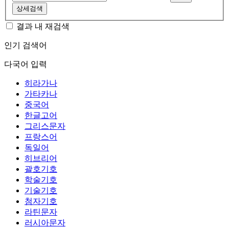
상세검색
결과 내 재검색
인기 검색어
다국어 입력
히라가나
가타카나
중국어
한글고어
그리스문자
프랑스어
독일어
히브리어
괄호기호
학술기호
기술기호
첨자기호
라틴문자
러시아문자