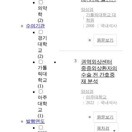
t
o
의약
양성경
a
학
가톨릭대학교 대
d
(2)
학원
e
수여기관
2008
국내석사
c
r
경기
원문보기
e
대학
a
교
s
(2)
e
3
권역외상센터
i
가톨
중증외상환자의
n
릭대
수술 전 간호중
t
학교
재 분석
h
(1)
e
양성경
n
아주
아주대학교
u
2022
국내석사
대학
m
교
b
(1)
원문보기
e
발행연도
r
목차검
T
o