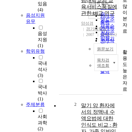
립대학교의 교
로
순
있음
10개씩 출력
내림차순
많
육서비스품질에
인기도
(4)
이
관한 비교 연구
순
조회
음성지원
10개씩
본
연도순
유무
출력
양성경
자
제목순
20개씩
경기대학교
료
저자순
음성
출력
2007
국내석사
발행기
지원
30개씩
관순
(1)
출력
원문보기
학위유형
활
50개씩
용
출력
목차검
R
국내
도
100개씩
색조회
e
석사
높
출력
c
(3)
은
e
자
n
국내
료
t
박사
l
(1)
y
주제분류
2
말기 암 환자에
,
서의 정맥내 수
d
사회
액요법에 대한
u
과학
인식도 비교 : 환
e
(2)
자, 가족 일반인