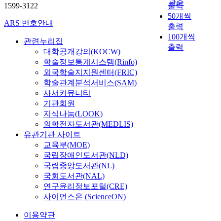
관순
1599-3122
출력
망
e
u
50개씩
을
e
n
ARS 번호안내
출력
통
d
i
100개씩
한
u
v
관련누리집
출력
빠
c
e
대학공개강의(KOCW)
르
a
r
학술정보통계시스템(Rinfo)
고
t
s
외국학술지지원센터(FRIC)
쉬
i
i
학술관계분석서비스(SAM)
운
o
t
사서커뮤니티
인
n
i
기관회원
터
a
e
지식나눔(LOOK)
넷
n
s
의학전자도서관(MEDLIS)
이
d
,
유관기관 사이트
용
w
p
교육부(MOE)
으
o
r
국립장애인도서관(NLD)
로
r
o
국립중앙도서관(NL)
디
k
v
지
국회도서관(NAL)
g
i
털
연구윤리정보포털(CRE)
u
d
콘
i
사이언스온 (ScienceON)
e
텐
d
r
이용약관
츠
e
s