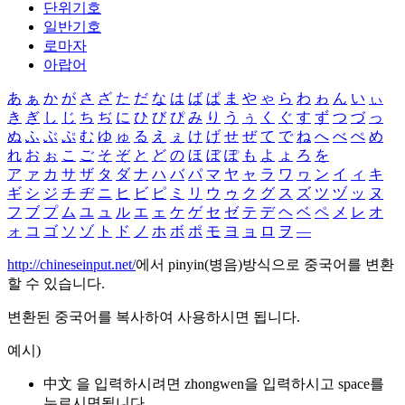
단위기호
일반기호
로마자
아랍어
あ
ぁ
か
が
さ
ざ
た
だ
な
は
ば
ぱ
ま
や
ゃ
ら
わ
ゎ
ん
い
ぃ
き
ぎ
し
じ
ち
ぢ
に
ひ
び
ぴ
み
り
う
ぅ
く
ぐ
す
ず
つ
づ
っ
ぬ
ふ
ぶ
ぷ
む
ゆ
ゅ
る
え
ぇ
け
げ
せ
ぜ
て
で
ね
へ
べ
ぺ
め
れ
お
ぉ
こ
ご
そ
ぞ
と
ど
の
ほ
ぼ
ぽ
も
よ
ょ
ろ
を
ア
ァ
カ
サ
ザ
タ
ダ
ナ
ハ
バ
パ
マ
ヤ
ャ
ラ
ワ
ヮ
ン
イ
ィ
キ
ギ
シ
ジ
チ
ヂ
ニ
ヒ
ビ
ピ
ミ
リ
ウ
ゥ
ク
グ
ス
ズ
ツ
ヅ
ッ
ヌ
フ
ブ
プ
ム
ユ
ュ
ル
エ
ェ
ケ
ゲ
セ
ゼ
テ
デ
ヘ
ベ
ペ
メ
レ
オ
ォ
コ
ゴ
ソ
ゾ
ト
ド
ノ
ホ
ボ
ポ
モ
ヨ
ョ
ロ
ヲ
―
http://chineseinput.net/
에서 pinyin(병음)방식으로 중국어를 변환
할 수 있습니다.
변환된 중국어를 복사하여 사용하시면 됩니다.
예시)
中文 을 입력하시려면
zhongwen
을 입력하시고 space를
누르시면됩니다.