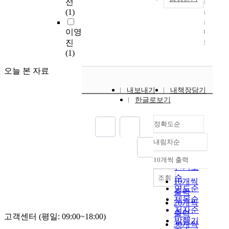
선
최
p
n
(1)
근
r
d
스
o
i
이영
마
v
n
진
트
i
c
(1)
기
d
r
기
e
e
오늘 본 자료
의
b
a
보
a
s
내보내기
내책장담기
급
s
e
한글로보기
과
i
i
플
c
n
정확도순
랫
d
t
폼
a
h
내림차순
기
정확도
t
e
술
순
a
n
10개씩 출력
내림차순
발
f
인기도
u
달
o
m
순
조회
10개씩
,
r
b
연도순
출력
이
n
e
제목순
20개씩
통
u
r
저자순
출력
고객센터 (평일: 09:00~18:00)
통
r
o
발행기
30개씩
신
s
f