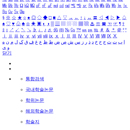
㎒
㎓
㎔
Ω
㏀
㏁
㎊
㎋
㎌
㏖
㏅
㎭
㎮
㎯
㏛
㎩
㎪
㎫
㎬
㏝
㏐
㏓
㏃
㏉
㏜
㏆
§
※
☆
★
○
●
◎
◇
◆
□
■
△
▽
→
←
↑
↓
↔
〓
◁
◀
▷
▶
♤
♠
♡
♥
♧
♣
⊙
◈
▣
◐
◑
▒
▤
▥
▨
▧
▦
▩
♨
☏
☎
☜
☞
¶
†
‡
↕
↗
↙
↖
↘
♭
♩
♪
♬
㉿
㈜
№
㏇
™
㏂
㏘
℡
＃
＆
＊
＠
ª
º
ⅰ
ⅱ
ⅲ
ⅳ
ⅴ
ⅵ
ⅶ
ⅷ
ⅸ
ⅹ
Ⅰ
Ⅱ
Ⅲ
Ⅳ
Ⅴ
Ⅵ
Ⅶ
Ⅷ
Ⅸ
Ⅹ
ا
ب
ت
ث
ج
ح
خ
د
ذ
ر
ز
س
ش
ص
ض
ط
ظ
ع
غ
ف
ق
ک
ل
م
ن
ه
و
ی
닫기
통합검색
국내학술논문
학위논문
해외학술논문
학술지