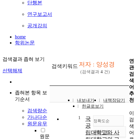
단행본
연구보고서
공개강의
home
학위논문
검색결과 좁혀 보기
연
저자 : 양성경
검색키워드
관
선택해제
(검색결과
4
건)
검
색
어
좁혀본 항목 보
추
기순서
천
내보내기
내책장담기
한글로보기
검색량순
이
가나다순
1
국
검
정확도순
원문유무
공
색
립대학교와 사
내림차순
어
정확도
원문