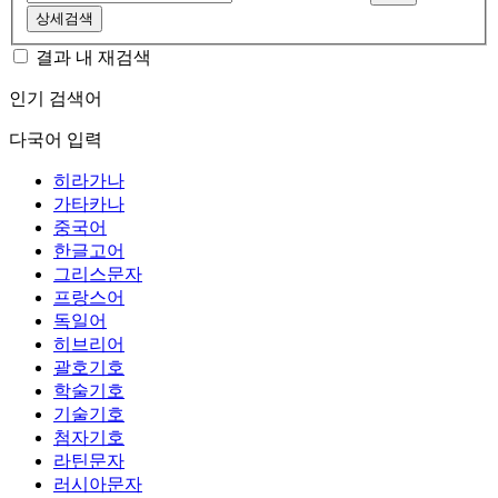
상세검색
결과 내 재검색
인기 검색어
다국어 입력
히라가나
가타카나
중국어
한글고어
그리스문자
프랑스어
독일어
히브리어
괄호기호
학술기호
기술기호
첨자기호
라틴문자
러시아문자