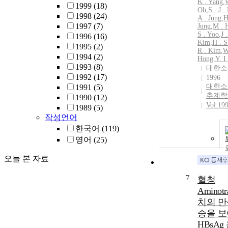
K . Yang
,
W
1999
(18)
Oh
,
S . J 
1998
(24)
A . Jung
,
H
1997
(7)
Jung
,
M . 
S . Yoo
,
J 
1996
(16)
Kim
,
H . S
1995
(2)
R . Kim
,
W
1994
(2)
Hong
,
Y. I
1993
(8)
대한소
1992
(17)
1996
대한소
1991
(5)
추계학
1990
(12)
Vol.19
1989
(5)
작성언어
한국어
(119)
영어
(25)
오늘 본 자료
7
혈청
Aminotra
치의 만
승을 
HBsA