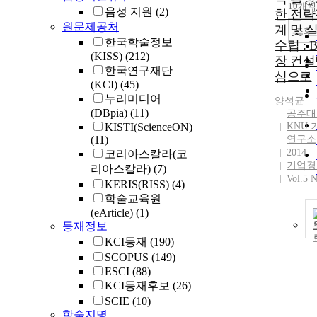
10개씩
음성 지원
(2)
한 전
원문제공처
계 및 
조회
한국학술정보
수립 :
(KISS)
(212)
장 컨설
한국연구재단
심으로
(KCI)
(45)
누리미디어
양석균
(DBpia)
(11)
공주대
KISTI(ScienceON)
KNU
(11)
연구소
2014
코리아스칼라(코
기업경
리아스칼라)
(7)
Vol.5 
KERIS(RISS)
(4)
학술교육원
(eArticle)
(1)
등재정보
KCI등재
(190)
SCOPUS
(149)
ESCI
(88)
KCI등재후보
(26)
SCIE
(10)
학술지명