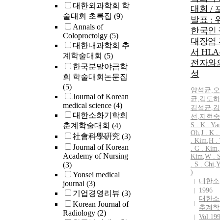
대한외과학회 학
대회 /
술대회 초록집
(9)
발표 : 
Annals of
한국인
Coloproctolgy
(5)
대장염
대한내과학회 추
서 HLA
계학술대회
(5)
전자와
한국분말야금학
성
회 학술대회논문집
(5)
양석균
,
오
Journal of Korean
균
,
김도하
medical science
(4)
김석균
,
김
대한소화기학회
선
,
지현숙
춘계학술대회
(4)
S . K . Ya
Oh
,
J . K .
社會科學硏究
(3)
. Kim
,
H . 
Journal of Korean
. G . Kim
,
Academy of Nursing
Kim
,
W . 
(3)
. S . Chi
,
Y
)
Yonsei medical
대한소
journal
(3)
1996
기업경영리뷰
(3)
대한소
Korean Journal of
추계학
Radiology
(2)
Vol.19