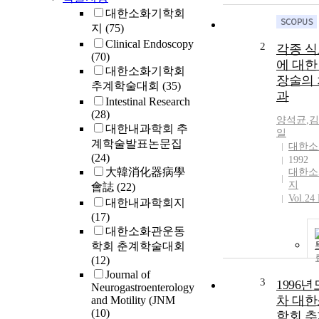
대한소화기학회
지
(75)
Clinical Endoscopy
2
각종 
(70)
에 대한
대한소화기학회
장술의
추계학술대회
(35)
과
Intestinal Research
(28)
양석균
,
김
대한내과학회 추
일
계학술발표논문집
대한소
(24)
1992
大韓消化器病學
대한소
지
會誌
(22)
Vol.24
대한내과학회지
(17)
대한소화관운동
학회 춘계학술대회
(12)
Journal of
3
1996년
Neurogastroenterology
차 대
and Motility (JNM
(10)
학회 