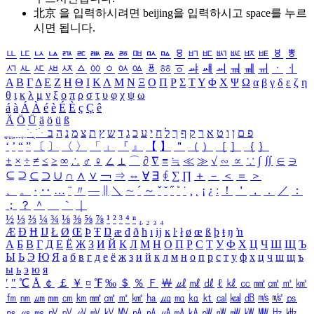
北京 을 입력하시려면
beijing
을 입력하시고 space를 누르
시면 됩니다.
ㅥ
ㅦ
ㅧ
ㅨ
ㅩ
ㅪ
ㅫ
ㅬ
ㅭ
ㅮ
ㅯ
ㅰ
ㅱ
ㅲ
ㅳ
ㅴ
ㅵ
ㅶ
ㅷ
ㅸ
ㅹ
ㅺ
ㅻ
ㅼ
ㅽ
ㅾ
ㅿ
ㆀ
ㆁ
ㆂ
ㆃ
ㆄ
ㆅ
ㆆ
ㆇ
ㆈ
ㆉ
ㆊ
ㆋ
ㆌ
ㆍ
ㆎ
Α
Β
Γ
Δ
Ε
Ζ
Η
Θ
Ι
Κ
Λ
Μ
Ν
Ξ
Ο
Π
Ρ
Σ
Τ
Υ
Φ
Χ
Ψ
Ω
α
β
γ
δ
ε
ζ
η
θ
ι
κ
λ
μ
ν
ξ
ο
π
ρ
σ
τ
υ
φ
χ
ψ
ω
á
à
Á
À
é
è
É
È
ç
Ç
ê
Ä
Ö
Ü
ä
ö
ü
ß
ְ
ֳ
ֲ
ֱ
ָ
ַ
ֵ
ֶ
ִ
ֹ
ּ
ֻ
ׂ
ׁ
ּ
ב
ה
נ
מ
צ
ת
ץ
ש
ד
ג
כ
ע
י
ח
ל
ך
ף
ק
ר
א
ט
ו
ן
ם
פ
‘
’
“
”
〔
〕
〈
〉
「
」
『
』
【
】
＂
（
）
［
］
｛
｝
±
×
÷
≠
≤
≥
∞
∴
♂
♀
∠
⊥
⌒
∂
∇
≡
≒
≪
≫
√
∽
∝
∵
∫
∬
∈
∋
⊆
⊇
⊂
⊃
∪
∩
∧
∨
￢
⇒
⇔
∀
∃
∮
∑
∏
＋
－
＜
＝
＞
、
。
·
‥
…
¨
〃
―
∥
＼
∼
´
～
ˇ
˘
˝
˚
˙
¸
˛
¡
¿
ː
！
＇
，
．
／
：
；
？
＾
＿
｀
｜
½
⅓
⅔
¼
¾
⅛
⅜
⅝
⅞
¹
²
³
⁴
ⁿ
₁
₂
₃
₄
Æ
Ð
Ħ
Ĳ
Ł
Ø
Œ
Þ
Ŧ
Ŋ
æ
đ
ð
ħ
ı
ĳ
ĸ
ŀ
ł
ø
œ
ß
þ
ŧ
ŋ
ŉ
А
Б
В
Г
Д
Е
Ё
Ж
З
И
Й
К
Л
М
Н
О
П
Р
С
Т
У
Ф
Х
Ц
Ч
Ш
Щ
Ъ
Ы
Ь
Э
Ю
Я
а
б
в
г
д
е
ё
ж
з
и
й
к
л
м
н
о
п
р
с
т
у
ф
х
ц
ч
ш
щ
ъ
ы
ь
э
ю
я
′
″
℃
Å
￠
￡
￥
¤
℉
‰
＄
％
Ｆ
￦
㎕
㎖
㎗
ℓ
㎘
㏄
㎣
㎤
㎥
㎦
㎙
㎚
㎛
㎜
㎝
㎞
㎟
㎠
㎡
㎢
㏊
㎍
㎎
㎏
㏏
㎈
㎉
㏈
㎧
㎨
㎰
㎱
㎲
㎳
㎴
㎵
㎶
㎷
㎸
㎹
㎀
㎁
㎂
㎃
㎄
㎺
㎻
㎽
㎾
㎿
㎐
㎑