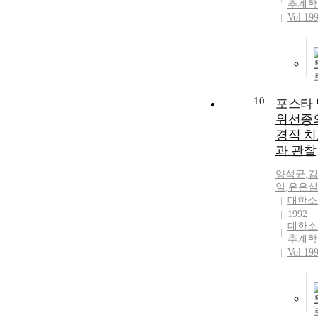
추계학
Vol.19
10
포스타 
위선종
경적 치
과 관찰
양석균
,
김
일
,
유은실
대한소
1992
대한소
추계학
Vol.19