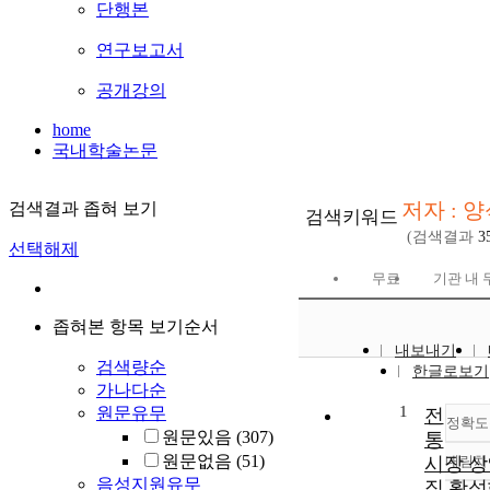
단행본
연구보고서
공개강의
home
국내학술논문
저자 : 
검색결과 좁혀 보기
검색키워드
(검색결과
3
선택해제
무료
기관 내 
좁혀본 항목 보기순서
내보내기
검색량순
한글로보기
가나다순
1
원문유무
전
정확도
원문있음
(307)
통
원문없음
(51)
시장 상
내림차
음성지원유무
직 활성