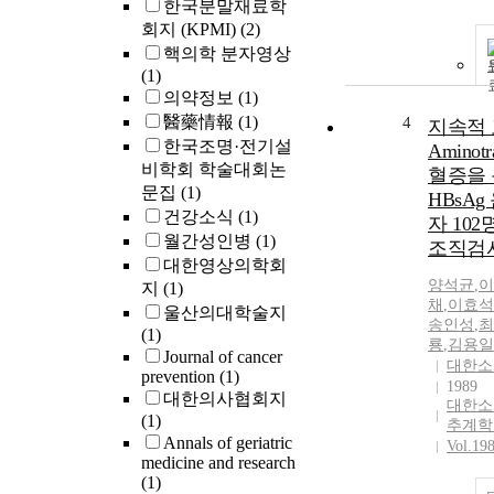
한국분말재료학
회지 (KPMI)
(2)
핵의학 분자영상
(1)
의약정보
(1)
醫藥情報
(1)
4
지속적 
한국조명·전기설
Aminotra
비학회 학술대회논
혈증을
문집
(1)
HBsAg
건강소식
(1)
자 102
월간성인병
(1)
조직검
대한영상의학회
양석균
,
이
지
(1)
채
,
이효석
울산의대학술지
송인성
,
최
(1)
룡
,
김용일
Journal of cancer
대한소
prevention
(1)
1989
대한의사협회지
대한소
(1)
추계학
Annals of geriatric
Vol.19
medicine and research
(1)