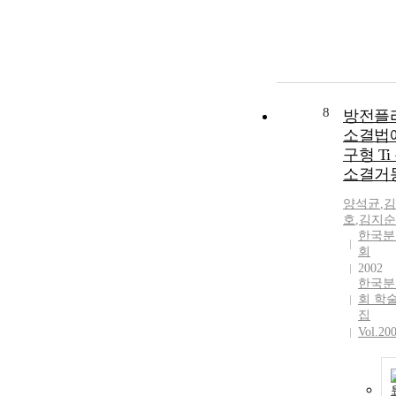
8
방전플
소결법
구형 T
소결거
양석균
,
김
호
,
김지순
한국분
회
2002
한국분
회 학
집
Vol.20