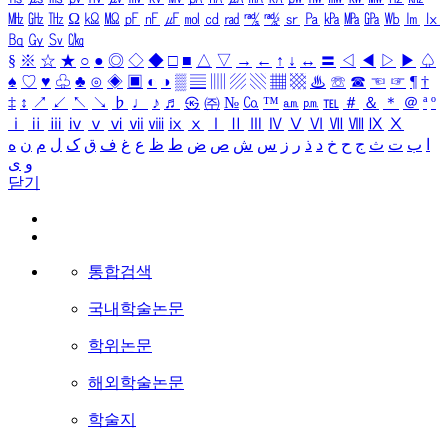
㎒
㎓
㎔
Ω
㏀
㏁
㎊
㎋
㎌
㏖
㏅
㎭
㎮
㎯
㏛
㎩
㎪
㎫
㎬
㏝
㏐
㏓
㏃
㏉
㏜
㏆
§
※
☆
★
○
●
◎
◇
◆
□
■
△
▽
→
←
↑
↓
↔
〓
◁
◀
▷
▶
♤
♠
♡
♥
♧
♣
⊙
◈
▣
◐
◑
▒
▤
▥
▨
▧
▦
▩
♨
☏
☎
☜
☞
¶
†
‡
↕
↗
↙
↖
↘
♭
♩
♪
♬
㉿
㈜
№
㏇
™
㏂
㏘
℡
＃
＆
＊
＠
ª
º
ⅰ
ⅱ
ⅲ
ⅳ
ⅴ
ⅵ
ⅶ
ⅷ
ⅸ
ⅹ
Ⅰ
Ⅱ
Ⅲ
Ⅳ
Ⅴ
Ⅵ
Ⅶ
Ⅷ
Ⅸ
Ⅹ
ا
ب
ت
ث
ج
ح
خ
د
ذ
ر
ز
س
ش
ص
ض
ط
ظ
ع
غ
ف
ق
ک
ل
م
ن
ه
و
ی
닫기
통합검색
국내학술논문
학위논문
해외학술논문
학술지