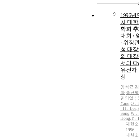
9
1996년
차 대
학회 
대회 /
: 위장관
성 대장
의 대
서의 Che
유전자 
상
양석균
,
김
화
,
송규영
민영일 ( S 
Yang
,
O . 
. H . Lee
,
Song
,
W . 
Hong
,
Y . 
대한소
1996
대한소