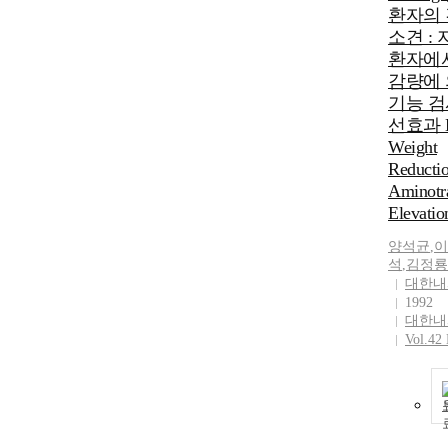
환자의
소견 :
환자에
감량에 
기능 검
선효과 Ef
Weight
Reducti
Aminotra
Elevatio
양석균
,
이
석
,
김정룡
대한내
1992
대한내
Vol.42