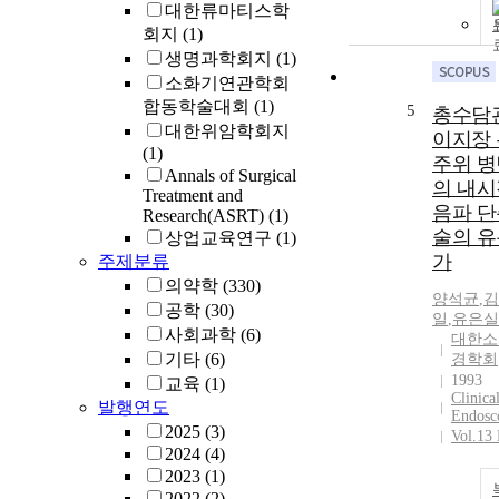
대한류마티스학
회지
(1)
생명과학회지
(1)
소화기연관학회
합동학술대회
(1)
5
총수담관
대한위암학회지
이지장
(1)
주위 
Annals of Surgical
의 내시
Treatment and
음파 
Research(ASRT)
(1)
술의 유
상업교육연구
(1)
가
주제분류
의약학
(330)
양석균
,
김
공학
(30)
일
,
유은실
사회과학
(6)
대한소
기타
(6)
경학회
1993
교육
(1)
Clinica
발행연도
Endosc
2025
(3)
Vol.13
2024
(4)
2023
(1)
2022
(2)