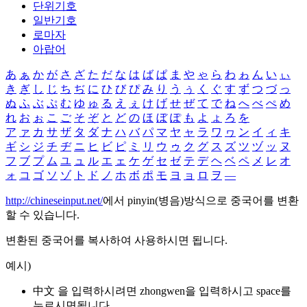
단위기호
일반기호
로마자
아랍어
あ
ぁ
か
が
さ
ざ
た
だ
な
は
ば
ぱ
ま
や
ゃ
ら
わ
ゎ
ん
い
ぃ
き
ぎ
し
じ
ち
ぢ
に
ひ
び
ぴ
み
り
う
ぅ
く
ぐ
す
ず
つ
づ
っ
ぬ
ふ
ぶ
ぷ
む
ゆ
ゅ
る
え
ぇ
け
げ
せ
ぜ
て
で
ね
へ
べ
ぺ
め
れ
お
ぉ
こ
ご
そ
ぞ
と
ど
の
ほ
ぼ
ぽ
も
よ
ょ
ろ
を
ア
ァ
カ
サ
ザ
タ
ダ
ナ
ハ
バ
パ
マ
ヤ
ャ
ラ
ワ
ヮ
ン
イ
ィ
キ
ギ
シ
ジ
チ
ヂ
ニ
ヒ
ビ
ピ
ミ
リ
ウ
ゥ
ク
グ
ス
ズ
ツ
ヅ
ッ
ヌ
フ
ブ
プ
ム
ユ
ュ
ル
エ
ェ
ケ
ゲ
セ
ゼ
テ
デ
ヘ
ベ
ペ
メ
レ
オ
ォ
コ
ゴ
ソ
ゾ
ト
ド
ノ
ホ
ボ
ポ
モ
ヨ
ョ
ロ
ヲ
―
http://chineseinput.net/
에서 pinyin(병음)방식으로 중국어를 변환
할 수 있습니다.
변환된 중국어를 복사하여 사용하시면 됩니다.
예시)
中文 을 입력하시려면
zhongwen
을 입력하시고 space를
누르시면됩니다.