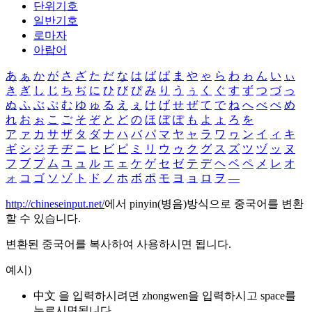
단위기호
일반기호
로마자
아랍어
あ
ぁ
か
が
さ
ざ
た
だ
な
は
ば
ぱ
ま
や
ゃ
ら
わ
ゎ
ん
い
ぃ
き
ぎ
し
じ
ち
ぢ
に
ひ
び
ぴ
み
り
う
ぅ
く
ぐ
す
ず
つ
づ
っ
ぬ
ふ
ぶ
ぷ
む
ゆ
ゅ
る
え
ぇ
け
げ
せ
ぜ
て
で
ね
へ
べ
ぺ
め
れ
お
ぉ
こ
ご
そ
ぞ
と
ど
の
ほ
ぼ
ぽ
も
よ
ょ
ろ
を
ア
ァ
カ
サ
ザ
タ
ダ
ナ
ハ
バ
パ
マ
ヤ
ャ
ラ
ワ
ヮ
ン
イ
ィ
キ
ギ
シ
ジ
チ
ヂ
ニ
ヒ
ビ
ピ
ミ
リ
ウ
ゥ
ク
グ
ス
ズ
ツ
ヅ
ッ
ヌ
フ
ブ
プ
ム
ユ
ュ
ル
エ
ェ
ケ
ゲ
セ
ゼ
テ
デ
ヘ
ベ
ペ
メ
レ
オ
ォ
コ
ゴ
ソ
ゾ
ト
ド
ノ
ホ
ボ
ポ
モ
ヨ
ョ
ロ
ヲ
―
http://chineseinput.net/
에서 pinyin(병음)방식으로 중국어를 변환
할 수 있습니다.
변환된 중국어를 복사하여 사용하시면 됩니다.
예시)
中文 을 입력하시려면
zhongwen
을 입력하시고 space를
누르시면됩니다.