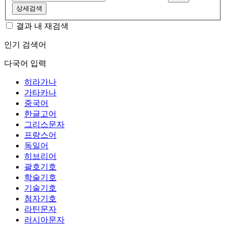
상세검색
결과 내 재검색
인기 검색어
다국어 입력
히라가나
가타카나
중국어
한글고어
그리스문자
프랑스어
독일어
히브리어
괄호기호
학술기호
기술기호
첨자기호
라틴문자
러시아문자