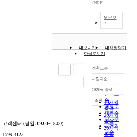
(NRF)
원문보
기
내보내기
내책장담기
한글로보기
정확도순
내림차순
정확도
순
10개씩 출력
내림차순
인기도
순
조회
10개씩
연도순
출력
제목순
20개씩
저자순
출력
고객센터 (평일: 09:00~18:00)
발행기
30개씩
관순
1599-3122
출력