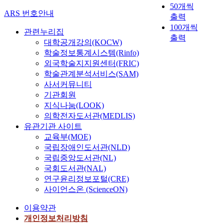
50개씩
ARS 번호안내
출력
100개씩
관련누리집
출력
대학공개강의(KOCW)
학술정보통계시스템(Rinfo)
외국학술지지원센터(FRIC)
학술관계분석서비스(SAM)
사서커뮤니티
기관회원
지식나눔(LOOK)
의학전자도서관(MEDLIS)
유관기관 사이트
교육부(MOE)
국립장애인도서관(NLD)
국립중앙도서관(NL)
국회도서관(NAL)
연구윤리정보포털(CRE)
사이언스온 (ScienceON)
이용약관
개인정보처리방침