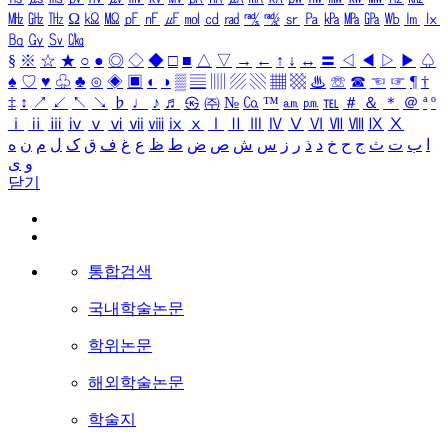
㎒
㎓
㎔
Ω
㏀
㏁
㎊
㎋
㎌
㏖
㏅
㎭
㎮
㎯
㏛
㎩
㎪
㎫
㎬
㏝
㏐
㏓
㏃
㏉
㏜
㏆
§
※
☆
★
○
●
◎
◇
◆
□
■
△
▽
→
←
↑
↓
↔
〓
◁
◀
▷
▶
♤
♠
♡
♥
♧
♣
⊙
◈
▣
◐
◑
▒
▤
▥
▨
▧
▦
▩
♨
☏
☎
☜
☞
¶
†
‡
↕
↗
↙
↖
↘
♭
♩
♪
♬
㉿
㈜
№
㏇
™
㏂
㏘
℡
＃
＆
＊
＠
ª
º
ⅰ
ⅱ
ⅲ
ⅳ
ⅴ
ⅵ
ⅶ
ⅷ
ⅸ
ⅹ
Ⅰ
Ⅱ
Ⅲ
Ⅳ
Ⅴ
Ⅵ
Ⅶ
Ⅷ
Ⅸ
Ⅹ
ا
ب
ت
ث
ج
ح
خ
د
ذ
ر
ز
س
ش
ص
ض
ط
ظ
ع
غ
ف
ق
ک
ل
م
ن
ه
و
ی
닫기
통합검색
국내학술논문
학위논문
해외학술논문
학술지