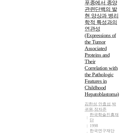
푸종에서 종양
관련단백의 발
현 양상과 병리
학적 특성과의
연관성
(Expressions of
the Tumor
Associated
Proteins and
Their
Correlation with
the Pathologic
Features in
Childhood
Hepatoblastoma)
김한성
,
안효섭
,
박
귀원
,
장자준
한국학술진흥재
단
1998
한국연구재단