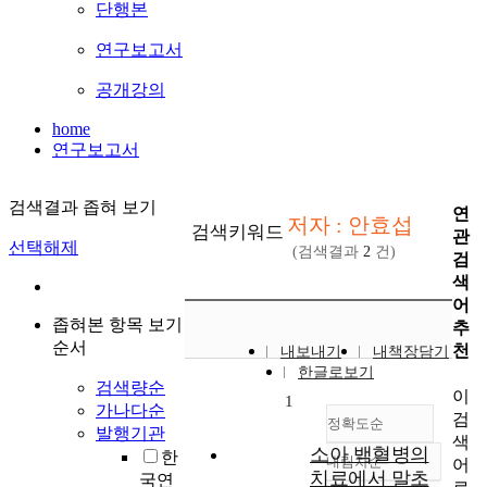
단행본
연구보고서
공개강의
home
연구보고서
검색결과 좁혀 보기
연
저자 : 안효섭
검색키워드
관
선택해제
(검색결과
2
건)
검
색
어
좁혀본 항목 보기
추
순서
천
내보내기
내책장담기
한글로보기
검색량순
이
1
가나다순
검
정확도순
발행기관
색
소아 백혈병의
한
내림차순
어
정확도
치료에서 말초
국연