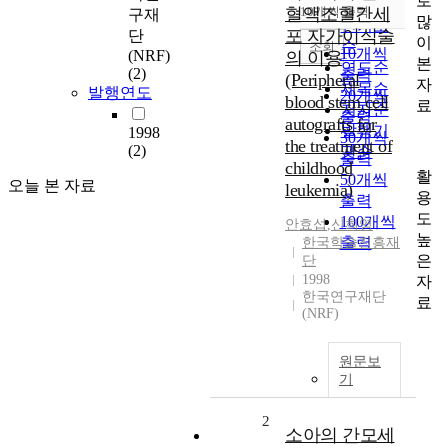
로
순
혈액조혈간세
10개씩 출력
구재
내림차순
많
인기도
포 자가이식술
단
이
순
조회
10개씩
(NRF)
의 이용
본
연도순
(2)
출력
(Peripheral
자
제목순
발행연도
20개씩
blood stem cell
료
저자순
출력
autografts for
발행기
1998
30개씩
the treatment of
(2)
관순
출력
childhood
활
50개씩
오늘 본 자료
leukemia)
용
출력
도
100개씩
안효섭
,
신희영
높
출력
한국학술진흥재
은
단
1998
자
한국연구재단
료
(NRF)
원문보
기
2
소아의 간모세