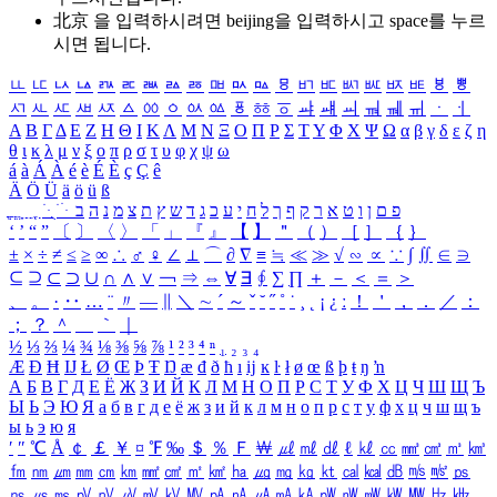
北京 을 입력하시려면
beijing
을 입력하시고 space를 누르
시면 됩니다.
ㅥ
ㅦ
ㅧ
ㅨ
ㅩ
ㅪ
ㅫ
ㅬ
ㅭ
ㅮ
ㅯ
ㅰ
ㅱ
ㅲ
ㅳ
ㅴ
ㅵ
ㅶ
ㅷ
ㅸ
ㅹ
ㅺ
ㅻ
ㅼ
ㅽ
ㅾ
ㅿ
ㆀ
ㆁ
ㆂ
ㆃ
ㆄ
ㆅ
ㆆ
ㆇ
ㆈ
ㆉ
ㆊ
ㆋ
ㆌ
ㆍ
ㆎ
Α
Β
Γ
Δ
Ε
Ζ
Η
Θ
Ι
Κ
Λ
Μ
Ν
Ξ
Ο
Π
Ρ
Σ
Τ
Υ
Φ
Χ
Ψ
Ω
α
β
γ
δ
ε
ζ
η
θ
ι
κ
λ
μ
ν
ξ
ο
π
ρ
σ
τ
υ
φ
χ
ψ
ω
á
à
Á
À
é
è
É
È
ç
Ç
ê
Ä
Ö
Ü
ä
ö
ü
ß
ְ
ֳ
ֲ
ֱ
ָ
ַ
ֵ
ֶ
ִ
ֹ
ּ
ֻ
ׂ
ׁ
ּ
ב
ה
נ
מ
צ
ת
ץ
ש
ד
ג
כ
ע
י
ח
ל
ך
ף
ק
ר
א
ט
ו
ן
ם
פ
‘
’
“
”
〔
〕
〈
〉
「
」
『
』
【
】
＂
（
）
［
］
｛
｝
±
×
÷
≠
≤
≥
∞
∴
♂
♀
∠
⊥
⌒
∂
∇
≡
≒
≪
≫
√
∽
∝
∵
∫
∬
∈
∋
⊆
⊇
⊂
⊃
∪
∩
∧
∨
￢
⇒
⇔
∀
∃
∮
∑
∏
＋
－
＜
＝
＞
、
。
·
‥
…
¨
〃
―
∥
＼
∼
´
～
ˇ
˘
˝
˚
˙
¸
˛
¡
¿
ː
！
＇
，
．
／
：
；
？
＾
＿
｀
｜
½
⅓
⅔
¼
¾
⅛
⅜
⅝
⅞
¹
²
³
⁴
ⁿ
₁
₂
₃
₄
Æ
Ð
Ħ
Ĳ
Ł
Ø
Œ
Þ
Ŧ
Ŋ
æ
đ
ð
ħ
ı
ĳ
ĸ
ŀ
ł
ø
œ
ß
þ
ŧ
ŋ
ŉ
А
Б
В
Г
Д
Е
Ё
Ж
З
И
Й
К
Л
М
Н
О
П
Р
С
Т
У
Ф
Х
Ц
Ч
Ш
Щ
Ъ
Ы
Ь
Э
Ю
Я
а
б
в
г
д
е
ё
ж
з
и
й
к
л
м
н
о
п
р
с
т
у
ф
х
ц
ч
ш
щ
ъ
ы
ь
э
ю
я
′
″
℃
Å
￠
￡
￥
¤
℉
‰
＄
％
Ｆ
￦
㎕
㎖
㎗
ℓ
㎘
㏄
㎣
㎤
㎥
㎦
㎙
㎚
㎛
㎜
㎝
㎞
㎟
㎠
㎡
㎢
㏊
㎍
㎎
㎏
㏏
㎈
㎉
㏈
㎧
㎨
㎰
㎱
㎲
㎳
㎴
㎵
㎶
㎷
㎸
㎹
㎀
㎁
㎂
㎃
㎄
㎺
㎻
㎽
㎾
㎿
㎐
㎑