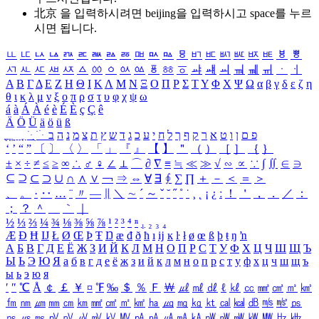
北京 을 입력하시려면
beijing
을 입력하시고 space를 누르
시면 됩니다.
ㅥ
ㅦ
ㅧ
ㅨ
ㅩ
ㅪ
ㅫ
ㅬ
ㅭ
ㅮ
ㅯ
ㅰ
ㅱ
ㅲ
ㅳ
ㅴ
ㅵ
ㅶ
ㅷ
ㅸ
ㅹ
ㅺ
ㅻ
ㅼ
ㅽ
ㅾ
ㅿ
ㆀ
ㆁ
ㆂ
ㆃ
ㆄ
ㆅ
ㆆ
ㆇ
ㆈ
ㆉ
ㆊ
ㆋ
ㆌ
ㆍ
ㆎ
Α
Β
Γ
Δ
Ε
Ζ
Η
Θ
Ι
Κ
Λ
Μ
Ν
Ξ
Ο
Π
Ρ
Σ
Τ
Υ
Φ
Χ
Ψ
Ω
α
β
γ
δ
ε
ζ
η
θ
ι
κ
λ
μ
ν
ξ
ο
π
ρ
σ
τ
υ
φ
χ
ψ
ω
á
à
Á
À
é
è
É
È
ç
Ç
ê
Ä
Ö
Ü
ä
ö
ü
ß
ְ
ֳ
ֲ
ֱ
ָ
ַ
ֵ
ֶ
ִ
ֹ
ּ
ֻ
ׂ
ׁ
ּ
ב
ה
נ
מ
צ
ת
ץ
ש
ד
ג
כ
ע
י
ח
ל
ך
ף
ק
ר
א
ט
ו
ן
ם
פ
‘
’
“
”
〔
〕
〈
〉
「
」
『
』
【
】
＂
（
）
［
］
｛
｝
±
×
÷
≠
≤
≥
∞
∴
♂
♀
∠
⊥
⌒
∂
∇
≡
≒
≪
≫
√
∽
∝
∵
∫
∬
∈
∋
⊆
⊇
⊂
⊃
∪
∩
∧
∨
￢
⇒
⇔
∀
∃
∮
∑
∏
＋
－
＜
＝
＞
、
。
·
‥
…
¨
〃
―
∥
＼
∼
´
～
ˇ
˘
˝
˚
˙
¸
˛
¡
¿
ː
！
＇
，
．
／
：
；
？
＾
＿
｀
｜
½
⅓
⅔
¼
¾
⅛
⅜
⅝
⅞
¹
²
³
⁴
ⁿ
₁
₂
₃
₄
Æ
Ð
Ħ
Ĳ
Ł
Ø
Œ
Þ
Ŧ
Ŋ
æ
đ
ð
ħ
ı
ĳ
ĸ
ŀ
ł
ø
œ
ß
þ
ŧ
ŋ
ŉ
А
Б
В
Г
Д
Е
Ё
Ж
З
И
Й
К
Л
М
Н
О
П
Р
С
Т
У
Ф
Х
Ц
Ч
Ш
Щ
Ъ
Ы
Ь
Э
Ю
Я
а
б
в
г
д
е
ё
ж
з
и
й
к
л
м
н
о
п
р
с
т
у
ф
х
ц
ч
ш
щ
ъ
ы
ь
э
ю
я
′
″
℃
Å
￠
￡
￥
¤
℉
‰
＄
％
Ｆ
￦
㎕
㎖
㎗
ℓ
㎘
㏄
㎣
㎤
㎥
㎦
㎙
㎚
㎛
㎜
㎝
㎞
㎟
㎠
㎡
㎢
㏊
㎍
㎎
㎏
㏏
㎈
㎉
㏈
㎧
㎨
㎰
㎱
㎲
㎳
㎴
㎵
㎶
㎷
㎸
㎹
㎀
㎁
㎂
㎃
㎄
㎺
㎻
㎽
㎾
㎿
㎐
㎑