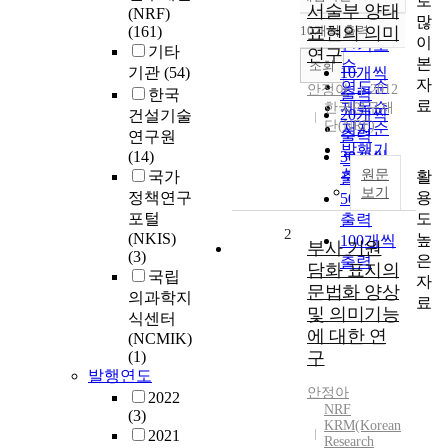
로
정확도
서술부 양태
(NRF)
많
순
(161)
10개씩 출력
표현의 의미
내림차순
이
인기도
기타
연구
본
순
조회
기관
(54)
10개씩
자
연도순
안정아
2012
출력
한국
료
제목순
한국연구재
20개씩
건설기술
단(NRF)
저자순
출력
연구원
발행기
(14)
30개씩
관순
원문
활
국가
출력
보기
용
정책연구
50개씩
도
포털
출력
2
(NKIS)
높
100개씩
부사 기원
(3)
은
출력
담화 표지의
국립
자
문법화 양상
의과학지
료
및 의미기능
식센터
에 대한 연
(NCMIK)
(1)
구
발행연도
안정아
2022
NRF
(3)
KRM(Korean
2021
Research