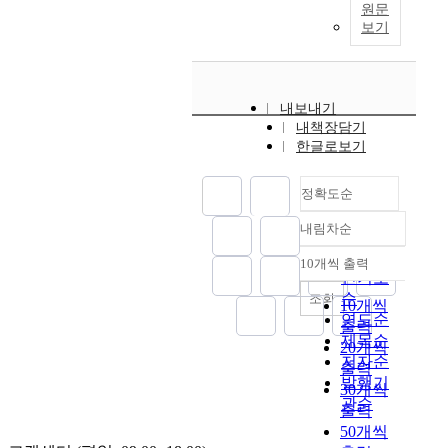
원문
보기
내보내기
내책장담기
한글로보기
정확도순
내림차순
정확도
순
10개씩 출력
내림차순
인기도
순
조회
10개씩
연도순
출력
제목순
20개씩
저자순
출력
발행기
30개씩
관순
출력
50개씩