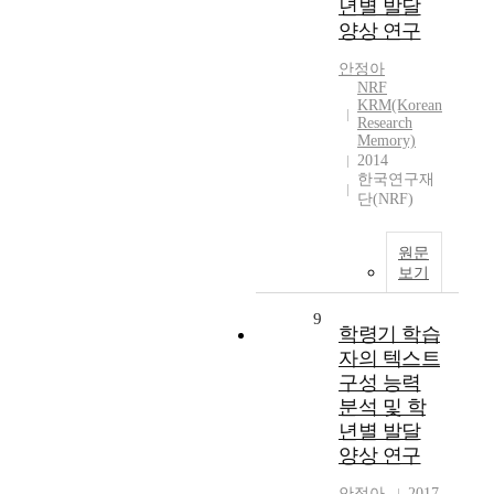
년별 발달
양상 연구
안정아
NRF
KRM(Korean
Research
Memory)
2014
한국연구재
단(NRF)
원문
보기
9
학령기 학습
자의 텍스트
구성 능력
분석 및 학
년별 발달
양상 연구
안정아
2017