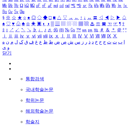
㎒
㎓
㎔
Ω
㏀
㏁
㎊
㎋
㎌
㏖
㏅
㎭
㎮
㎯
㏛
㎩
㎪
㎫
㎬
㏝
㏐
㏓
㏃
㏉
㏜
㏆
§
※
☆
★
○
●
◎
◇
◆
□
■
△
▽
→
←
↑
↓
↔
〓
◁
◀
▷
▶
♤
♠
♡
♥
♧
♣
⊙
◈
▣
◐
◑
▒
▤
▥
▨
▧
▦
▩
♨
☏
☎
☜
☞
¶
†
‡
↕
↗
↙
↖
↘
♭
♩
♪
♬
㉿
㈜
№
㏇
™
㏂
㏘
℡
＃
＆
＊
＠
ª
º
ⅰ
ⅱ
ⅲ
ⅳ
ⅴ
ⅵ
ⅶ
ⅷ
ⅸ
ⅹ
Ⅰ
Ⅱ
Ⅲ
Ⅳ
Ⅴ
Ⅵ
Ⅶ
Ⅷ
Ⅸ
Ⅹ
ا
ب
ت
ث
ج
ح
خ
د
ذ
ر
ز
س
ش
ص
ض
ط
ظ
ع
غ
ف
ق
ک
ل
م
ن
ه
و
ی
닫기
통합검색
국내학술논문
학위논문
해외학술논문
학술지