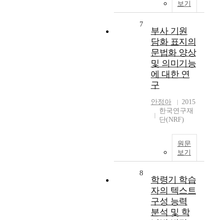
보기
7
부사 기원
담화 표지의
문법화 양상
및 의미기능
에 대한 연
구
안정아
2015
한국연구재
단(NRF)
원문
보기
8
학령기 학습
자의 텍스트
구성 능력
분석 및 학