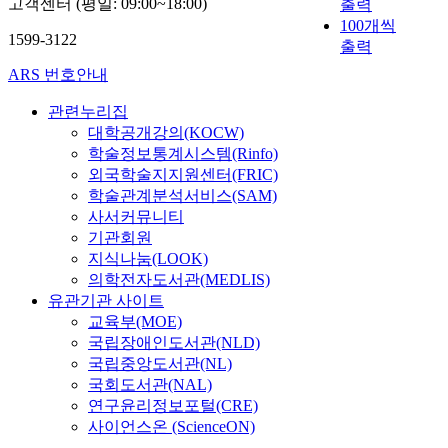
고객센터 (평일: 09:00~18:00)
출력
100개씩
1599-3122
출력
ARS 번호안내
관련누리집
대학공개강의(KOCW)
학술정보통계시스템(Rinfo)
외국학술지지원센터(FRIC)
학술관계분석서비스(SAM)
사서커뮤니티
기관회원
지식나눔(LOOK)
의학전자도서관(MEDLIS)
유관기관 사이트
교육부(MOE)
국립장애인도서관(NLD)
국립중앙도서관(NL)
국회도서관(NAL)
연구윤리정보포털(CRE)
사이언스온 (ScienceON)