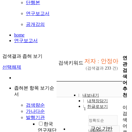
단행본
연구보고서
공개강의
home
연구보고서
검색결과 좁혀 보기
연
저자 : 안정아
검색키워드
관
선택해제
(검색결과
233
건)
검
색
어
좁혀본 항목 보기순
추
서
천
내보내기
내책장담기
검색량순
한글로보기
이
1
가나다순
검
발행기관
색
정확도순
한국
어
구어 기반
연구재단
내림차순