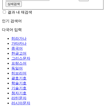
상세검색
결과 내 재검색
인기 검색어
다국어 입력
히라가나
가타카나
중국어
한글고어
그리스문자
프랑스어
독일어
히브리어
괄호기호
학술기호
기술기호
첨자기호
라틴문자
러시아문자