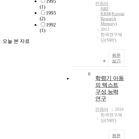
1995
안정아
(1)
NRF
1993
KRM(Korean
(2)
Research
Memory)
1992
2012
(1)
한국연구재
단(NRF)
오늘 본 자료
원문
보기
6
학령기 아동
의 텍스트
구성 능력
연구
안정아
2014
한국연구재
단(NRF)
원문