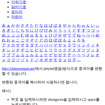
단위기호
일반기호
로마자
아랍어
あ
ぁ
か
が
さ
ざ
た
だ
な
は
ば
ぱ
ま
や
ゃ
ら
わ
ゎ
ん
い
ぃ
き
ぎ
し
じ
ち
ぢ
に
ひ
び
ぴ
み
り
う
ぅ
く
ぐ
す
ず
つ
づ
っ
ぬ
ふ
ぶ
ぷ
む
ゆ
ゅ
る
え
ぇ
け
げ
せ
ぜ
て
で
ね
へ
べ
ぺ
め
れ
お
ぉ
こ
ご
そ
ぞ
と
ど
の
ほ
ぼ
ぽ
も
よ
ょ
ろ
を
ア
ァ
カ
サ
ザ
タ
ダ
ナ
ハ
バ
パ
マ
ヤ
ャ
ラ
ワ
ヮ
ン
イ
ィ
キ
ギ
シ
ジ
チ
ヂ
ニ
ヒ
ビ
ピ
ミ
リ
ウ
ゥ
ク
グ
ス
ズ
ツ
ヅ
ッ
ヌ
フ
ブ
プ
ム
ユ
ュ
ル
エ
ェ
ケ
ゲ
セ
ゼ
テ
デ
ヘ
ベ
ペ
メ
レ
オ
ォ
コ
ゴ
ソ
ゾ
ト
ド
ノ
ホ
ボ
ポ
モ
ヨ
ョ
ロ
ヲ
―
http://chineseinput.net/
에서 pinyin(병음)방식으로 중국어를 변환
할 수 있습니다.
변환된 중국어를 복사하여 사용하시면 됩니다.
예시)
中文 을 입력하시려면
zhongwen
을 입력하시고 space를
누르시면됩니다.