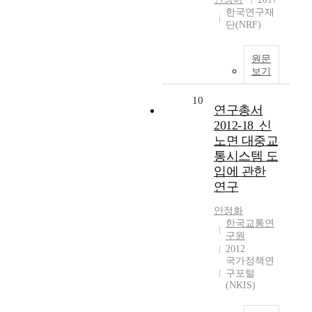
한국연구재
단(NRF)
원문
보기
10
연구총서
2012-18_신
노면 대중교
통시스템 도
입에 관한
연구
안정화
한국교통연
구원
2012
국가정책연
구포털
(NKIS)