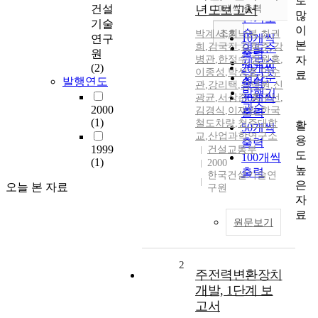
로
순
건설
년도보고서
10개씩 출력
내림차순
많
인기도
기술
이
순
조회
박계서
,
최낙봉
,
최권
10개씩
연구
본
희
,
김국진
,
김혁주
,
강
연도순
출력
원
자
병관
,
한정수
,
정원홍
,
제목순
(2)
20개씩
이종성
,
박성호
,
안수
료
저자순
발행연도
출력
관
,
강리택
,
강덕원
,
신
발행기
30개씩
광균
,
서상준
,
홍구선
,
관순
2000
김경식
,
이재익
,
한국
출력
(1)
철도차량
,
청주대학
활
50개씩
교
,
산업과학연구소
용
출력
1999
건설교통부
도
100개씩
(1)
2000
높
출력
한국건설기술연
은
오늘 본 자료
구원
자
료
원문보기
2
주전력변환장치
개발, 1단계 보
고서