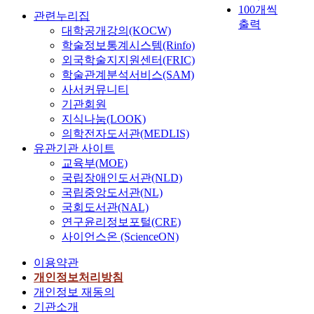
100개씩
관련누리집
출력
대학공개강의(KOCW)
학술정보통계시스템(Rinfo)
외국학술지지원센터(FRIC)
학술관계분석서비스(SAM)
사서커뮤니티
기관회원
지식나눔(LOOK)
의학전자도서관(MEDLIS)
유관기관 사이트
교육부(MOE)
국립장애인도서관(NLD)
국립중앙도서관(NL)
국회도서관(NAL)
연구윤리정보포털(CRE)
사이언스온 (ScienceON)
이용약관
개인정보처리방침
개인정보 재동의
기관소개