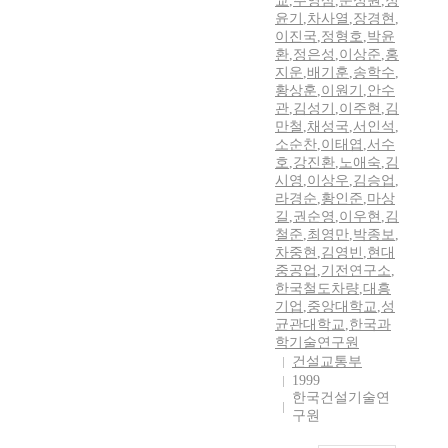
교
,
주영삼
,
문성원
,
정
윤기
,
차사열
,
장경현
,
이진국
,
정형호
,
박윤
환
,
정은성
,
이상준
,
홍
지운
,
배기훈
,
송학수
,
황상훈
,
이원기
,
안수
관
,
김성기
,
이주현
,
김
만철
,
채성국
,
서인석
,
소순찬
,
이태엽
,
서수
호
,
강진환
,
노애숙
,
김
시영
,
이상우
,
김승업
,
라경순
,
황인준
,
마상
길
,
권순영
,
이우현
,
김
철준
,
최영만
,
박종보
,
차중현
,
김영빈
,
현대
중공업
,
기전연구소
,
한국철도차량
,
대흥
기업
,
중앙대학교
,
성
균관대학교
,
한국과
학기술연구원
건설교통부
1999
한국건설기술연
구원