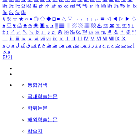
㎒
㎓
㎔
Ω
㏀
㏁
㎊
㎋
㎌
㏖
㏅
㎭
㎮
㎯
㏛
㎩
㎪
㎫
㎬
㏝
㏐
㏓
㏃
㏉
㏜
㏆
§
※
☆
★
○
●
◎
◇
◆
□
■
△
▽
→
←
↑
↓
↔
〓
◁
◀
▷
▶
♤
♠
♡
♥
♧
♣
⊙
◈
▣
◐
◑
▒
▤
▥
▨
▧
▦
▩
♨
☏
☎
☜
☞
¶
†
‡
↕
↗
↙
↖
↘
♭
♩
♪
♬
㉿
㈜
№
㏇
™
㏂
㏘
℡
＃
＆
＊
＠
ª
º
ⅰ
ⅱ
ⅲ
ⅳ
ⅴ
ⅵ
ⅶ
ⅷ
ⅸ
ⅹ
Ⅰ
Ⅱ
Ⅲ
Ⅳ
Ⅴ
Ⅵ
Ⅶ
Ⅷ
Ⅸ
Ⅹ
ا
ب
ت
ث
ج
ح
خ
د
ذ
ر
ز
س
ش
ص
ض
ط
ظ
ع
غ
ف
ق
ک
ل
م
ن
ه
و
ی
닫기
통합검색
국내학술논문
학위논문
해외학술논문
학술지