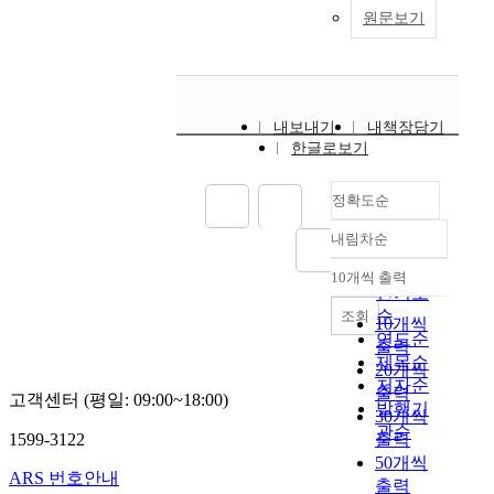
원문보기
내보내기
내책장담기
한글로보기
정확도순
내림차순
정확도
순
10개씩 출력
내림차순
인기도
순
조회
10개씩
연도순
출력
제목순
20개씩
저자순
출력
고객센터 (평일: 09:00~18:00)
발행기
30개씩
관순
1599-3122
출력
50개씩
ARS 번호안내
출력