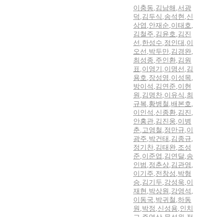
이충동
,
김남해
,
서광
덕
,
김두식
,
송석현
,
신
상엽
,
안재순
,
이태호
,
김철주
,
김윤호
,
김진
선
,
한성수
,
정인대
,
이
오선
,
박두만
,
김경완
,
최성종
,
주인환
,
김원
표
,
이영기
,
이명선
,
김
용호
,
장성영
,
이성목
,
방이석
,
김연준
,
이현
원
,
김명찬
,
이유식
,
최
규복
,
황병철
,
배본호
,
이인석
,
신종환
,
김진
,
안홍관
,
김진웅
,
이병
춘
,
고영철
,
정만규
,
이
광주
,
박건태
,
김종규
,
정기찬
,
김태완
,
조성
준
,
이준엽
,
김연달
,
송
인범
,
정춘상
,
김관영
,
이기주
,
전창성
,
박형
승
,
김기두
,
강성욱
,
이
재현
,
박상원
,
강영석
,
이동국
,
박귀철
,
하동
원
,
박정
,
신성용
,
인치