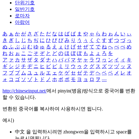
단위기호
일반기호
로마자
아랍어
あ
ぁ
か
が
さ
ざ
た
だ
な
は
ば
ぱ
ま
や
ゃ
ら
わ
ゎ
ん
い
ぃ
き
ぎ
し
じ
ち
ぢ
に
ひ
び
ぴ
み
り
う
ぅ
く
ぐ
す
ず
つ
づ
っ
ぬ
ふ
ぶ
ぷ
む
ゆ
ゅ
る
え
ぇ
け
げ
せ
ぜ
て
で
ね
へ
べ
ぺ
め
れ
お
ぉ
こ
ご
そ
ぞ
と
ど
の
ほ
ぼ
ぽ
も
よ
ょ
ろ
を
ア
ァ
カ
サ
ザ
タ
ダ
ナ
ハ
バ
パ
マ
ヤ
ャ
ラ
ワ
ヮ
ン
イ
ィ
キ
ギ
シ
ジ
チ
ヂ
ニ
ヒ
ビ
ピ
ミ
リ
ウ
ゥ
ク
グ
ス
ズ
ツ
ヅ
ッ
ヌ
フ
ブ
プ
ム
ユ
ュ
ル
エ
ェ
ケ
ゲ
セ
ゼ
テ
デ
ヘ
ベ
ペ
メ
レ
オ
ォ
コ
ゴ
ソ
ゾ
ト
ド
ノ
ホ
ボ
ポ
モ
ヨ
ョ
ロ
ヲ
―
http://chineseinput.net/
에서 pinyin(병음)방식으로 중국어를 변환
할 수 있습니다.
변환된 중국어를 복사하여 사용하시면 됩니다.
예시)
中文 을 입력하시려면
zhongwen
을 입력하시고 space를
누르시면됩니다.