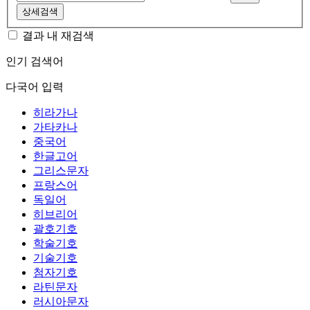
상세검색
결과 내 재검색
인기 검색어
다국어 입력
히라가나
가타카나
중국어
한글고어
그리스문자
프랑스어
독일어
히브리어
괄호기호
학술기호
기술기호
첨자기호
라틴문자
러시아문자