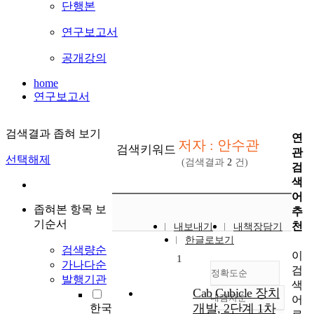
단행본
연구보고서
공개강의
home
연구보고서
검색결과 좁혀 보기
연
저자 : 안수관
검색키워드
관
선택해제
(검색결과
2
건)
검
색
어
좁혀본 항목 보
추
기순서
천
내보내기
내책장담기
한글로보기
검색량순
이
1
가나다순
검
정확도순
발행기관
색
Cab Cubicle 장치
내림차순
어
정확도
개발, 2단계 1차
한국