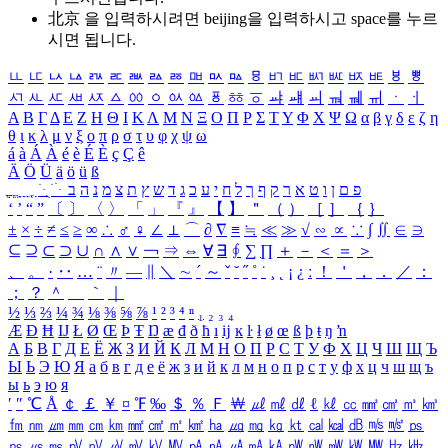
北京 을 입력하시려면
beijing
을 입력하시고 space를 누르
시면 됩니다.
ㅥ
ㅦ
ㅧ
ㅨ
ㅩ
ㅪ
ㅫ
ㅬ
ㅭ
ㅮ
ㅯ
ㅰ
ㅱ
ㅲ
ㅳ
ㅴ
ㅵ
ㅶ
ㅷ
ㅸ
ㅹ
ㅺ
ㅻ
ㅼ
ㅽ
ㅾ
ㅿ
ㆀ
ㆁ
ㆂ
ㆃ
ㆄ
ㆅ
ㆆ
ㆇ
ㆈ
ㆉ
ㆊ
ㆋ
ㆌ
ㆍ
ㆎ
Α
Β
Γ
Δ
Ε
Ζ
Η
Θ
Ι
Κ
Λ
Μ
Ν
Ξ
Ο
Π
Ρ
Σ
Τ
Υ
Φ
Χ
Ψ
Ω
α
β
γ
δ
ε
ζ
η
θ
ι
κ
λ
μ
ν
ξ
ο
π
ρ
σ
τ
υ
φ
χ
ψ
ω
á
à
Á
À
é
è
É
È
ç
Ç
ê
Ä
Ö
Ü
ä
ö
ü
ß
ְ
ֳ
ֲ
ֱ
ָ
ַ
ֵ
ֶ
ִ
ֹ
ּ
ֻ
ׂ
ׁ
ּ
ב
ה
נ
מ
צ
ת
ץ
ש
ד
ג
כ
ע
י
ח
ל
ך
ף
ק
ר
א
ט
ו
ן
ם
פ
‘
’
“
”
〔
〕
〈
〉
「
」
『
』
【
】
＂
（
）
［
］
｛
｝
±
×
÷
≠
≤
≥
∞
∴
♂
♀
∠
⊥
⌒
∂
∇
≡
≒
≪
≫
√
∽
∝
∵
∫
∬
∈
∋
⊆
⊇
⊂
⊃
∪
∩
∧
∨
￢
⇒
⇔
∀
∃
∮
∑
∏
＋
－
＜
＝
＞
、
。
·
‥
…
¨
〃
―
∥
＼
∼
´
～
ˇ
˘
˝
˚
˙
¸
˛
¡
¿
ː
！
＇
，
．
／
：
；
？
＾
＿
｀
｜
½
⅓
⅔
¼
¾
⅛
⅜
⅝
⅞
¹
²
³
⁴
ⁿ
₁
₂
₃
₄
Æ
Ð
Ħ
Ĳ
Ł
Ø
Œ
Þ
Ŧ
Ŋ
æ
đ
ð
ħ
ı
ĳ
ĸ
ŀ
ł
ø
œ
ß
þ
ŧ
ŋ
ŉ
А
Б
В
Г
Д
Е
Ё
Ж
З
И
Й
К
Л
М
Н
О
П
Р
С
Т
У
Ф
Х
Ц
Ч
Ш
Щ
Ъ
Ы
Ь
Э
Ю
Я
а
б
в
г
д
е
ё
ж
з
и
й
к
л
м
н
о
п
р
с
т
у
ф
х
ц
ч
ш
щ
ъ
ы
ь
э
ю
я
′
″
℃
Å
￠
￡
￥
¤
℉
‰
＄
％
Ｆ
￦
㎕
㎖
㎗
ℓ
㎘
㏄
㎣
㎤
㎥
㎦
㎙
㎚
㎛
㎜
㎝
㎞
㎟
㎠
㎡
㎢
㏊
㎍
㎎
㎏
㏏
㎈
㎉
㏈
㎧
㎨
㎰
㎱
㎲
㎳
㎴
㎵
㎶
㎷
㎸
㎹
㎀
㎁
㎂
㎃
㎄
㎺
㎻
㎽
㎾
㎿
㎐
㎑