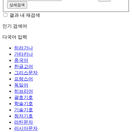
상세검색
결과 내 재검색
인기 검색어
다국어 입력
히라가나
가타카나
중국어
한글고어
그리스문자
프랑스어
독일어
히브리어
괄호기호
학술기호
기술기호
첨자기호
라틴문자
러시아문자