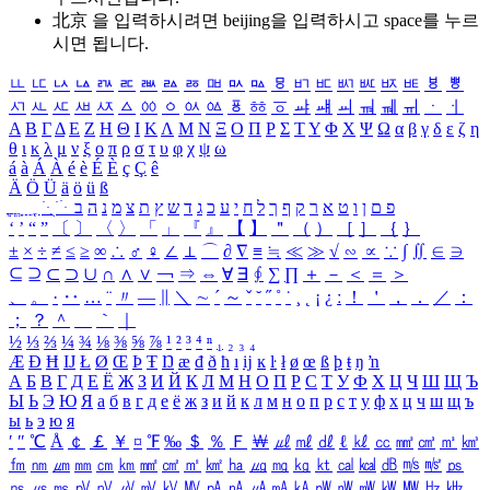
北京 을 입력하시려면
beijing
을 입력하시고 space를 누르
시면 됩니다.
ㅥ
ㅦ
ㅧ
ㅨ
ㅩ
ㅪ
ㅫ
ㅬ
ㅭ
ㅮ
ㅯ
ㅰ
ㅱ
ㅲ
ㅳ
ㅴ
ㅵ
ㅶ
ㅷ
ㅸ
ㅹ
ㅺ
ㅻ
ㅼ
ㅽ
ㅾ
ㅿ
ㆀ
ㆁ
ㆂ
ㆃ
ㆄ
ㆅ
ㆆ
ㆇ
ㆈ
ㆉ
ㆊ
ㆋ
ㆌ
ㆍ
ㆎ
Α
Β
Γ
Δ
Ε
Ζ
Η
Θ
Ι
Κ
Λ
Μ
Ν
Ξ
Ο
Π
Ρ
Σ
Τ
Υ
Φ
Χ
Ψ
Ω
α
β
γ
δ
ε
ζ
η
θ
ι
κ
λ
μ
ν
ξ
ο
π
ρ
σ
τ
υ
φ
χ
ψ
ω
á
à
Á
À
é
è
É
È
ç
Ç
ê
Ä
Ö
Ü
ä
ö
ü
ß
ְ
ֳ
ֲ
ֱ
ָ
ַ
ֵ
ֶ
ִ
ֹ
ּ
ֻ
ׂ
ׁ
ּ
ב
ה
נ
מ
צ
ת
ץ
ש
ד
ג
כ
ע
י
ח
ל
ך
ף
ק
ר
א
ט
ו
ן
ם
פ
‘
’
“
”
〔
〕
〈
〉
「
」
『
』
【
】
＂
（
）
［
］
｛
｝
±
×
÷
≠
≤
≥
∞
∴
♂
♀
∠
⊥
⌒
∂
∇
≡
≒
≪
≫
√
∽
∝
∵
∫
∬
∈
∋
⊆
⊇
⊂
⊃
∪
∩
∧
∨
￢
⇒
⇔
∀
∃
∮
∑
∏
＋
－
＜
＝
＞
、
。
·
‥
…
¨
〃
―
∥
＼
∼
´
～
ˇ
˘
˝
˚
˙
¸
˛
¡
¿
ː
！
＇
，
．
／
：
；
？
＾
＿
｀
｜
½
⅓
⅔
¼
¾
⅛
⅜
⅝
⅞
¹
²
³
⁴
ⁿ
₁
₂
₃
₄
Æ
Ð
Ħ
Ĳ
Ł
Ø
Œ
Þ
Ŧ
Ŋ
æ
đ
ð
ħ
ı
ĳ
ĸ
ŀ
ł
ø
œ
ß
þ
ŧ
ŋ
ŉ
А
Б
В
Г
Д
Е
Ё
Ж
З
И
Й
К
Л
М
Н
О
П
Р
С
Т
У
Ф
Х
Ц
Ч
Ш
Щ
Ъ
Ы
Ь
Э
Ю
Я
а
б
в
г
д
е
ё
ж
з
и
й
к
л
м
н
о
п
р
с
т
у
ф
х
ц
ч
ш
щ
ъ
ы
ь
э
ю
я
′
″
℃
Å
￠
￡
￥
¤
℉
‰
＄
％
Ｆ
￦
㎕
㎖
㎗
ℓ
㎘
㏄
㎣
㎤
㎥
㎦
㎙
㎚
㎛
㎜
㎝
㎞
㎟
㎠
㎡
㎢
㏊
㎍
㎎
㎏
㏏
㎈
㎉
㏈
㎧
㎨
㎰
㎱
㎲
㎳
㎴
㎵
㎶
㎷
㎸
㎹
㎀
㎁
㎂
㎃
㎄
㎺
㎻
㎽
㎾
㎿
㎐
㎑