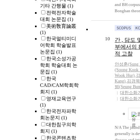
catalase activ
and BH corpusc
기타 간행물
(1)
21.6unit/mg pr
Bonghan theor
전력전자학술
moxi-tar as do
was involved in
대회 논문집
(1)
we concluded th
restoration. H
美術敎育論叢
moxibustion wh
experiments wh
(1)
role in Orienta
demonstrate an
한국멀티미디
10
간 , 담도 
radical scaven
BH ducts had fa
어학회 학술발표
moxi-tar. Concl
부에서의 
of blue stain d
논문집
(1)
indicate that 
적 고찰
several years,
한국소성가공
through a lipi
revived throug
안성훈
(Sung
mechanism and 
학회 학술대회 논
to find the ana
(Soong Kook 
effect against 
문집
(1)
ducts and corp
Wook Hur)
,
강
preventing pe
한국
Biomedical Phy
Kang)
,
김경목(K
lipids.
CAD/CAM학회학
team used the 
범(Seung Bum
회지
(1)
B, Alcian blue
대한소화
영재교육연구
Acridine Orang
대한소화
(1)
to find the exi
한국전자파학
corpuscles and
arrangement. 
회논문지
(1)
white rabbits 
대한침구의학
N/A The jaund
BH ducts and c
회지
(1)
generally is de
with DAPI. The
한국콘텐츠학
disease and int