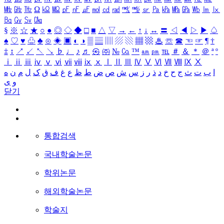
㎒
㎓
㎔
Ω
㏀
㏁
㎊
㎋
㎌
㏖
㏅
㎭
㎮
㎯
㏛
㎩
㎪
㎫
㎬
㏝
㏐
㏓
㏃
㏉
㏜
㏆
§
※
☆
★
○
●
◎
◇
◆
□
■
△
▽
→
←
↑
↓
↔
〓
◁
◀
▷
▶
♤
♠
♡
♥
♧
♣
⊙
◈
▣
◐
◑
▒
▤
▥
▨
▧
▦
▩
♨
☏
☎
☜
☞
¶
†
‡
↕
↗
↙
↖
↘
♭
♩
♪
♬
㉿
㈜
№
㏇
™
㏂
㏘
℡
＃
＆
＊
＠
ª
º
ⅰ
ⅱ
ⅲ
ⅳ
ⅴ
ⅵ
ⅶ
ⅷ
ⅸ
ⅹ
Ⅰ
Ⅱ
Ⅲ
Ⅳ
Ⅴ
Ⅵ
Ⅶ
Ⅷ
Ⅸ
Ⅹ
ا
ب
ت
ث
ج
ح
خ
د
ذ
ر
ز
س
ش
ص
ض
ط
ظ
ع
غ
ف
ق
ک
ل
م
ن
ه
و
ی
닫기
통합검색
국내학술논문
학위논문
해외학술논문
학술지