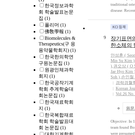
will be affected
traditional ori
한국정보과학
be useful to u
disease. Recent
회 학술발표논문
principle of b
moxi-tar which
집
(1)
process of mox
폴리머
(1)
combustibles 
佛敎學報
(1)
generation in
9
Biomolecules &
장기표면의
264.7 cells in 
Therapeutics(구 응
한소체의 
glioma cells w
용약물학회지)
(1)
1640 with FBS
안성훈
( Seo
한국한의학연
To study the pr
Min Su Kim )
구원논문집
(1)
tar, we observe
)
,
권오상 ( O S
원광인체과학
activity, SOD a
Jae Hyo Kim 
회지
(1)
and cell morph
Soh )
,
손인철 ( 
한국공작기계
$H_2O_2$. Res
경락경혈
Korean Jou
학회 추계학술대
Moxi-tar increa
Vol.26 No.
twice as much a
회논문집
(1)
$H_2O_2$(mox
한국재료학회
$40{\mu}g/m{
지
(1)
원문
$500{\mu}M$). 
한국복합재료
radical scaven
학회 학술발표대
Objective: In
activity($80{\
회 논문집
(1)
team found Bo
$78.91{\pm}4.
were presumed
대한기계학회