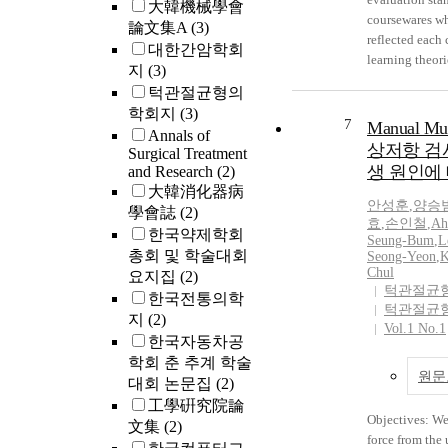
EIMS in the fur
大韓機械學會
coursewares wh
論文集A
(3)
reflected each 
대한간암학회
learning theori
지
(3)
characteristics
턱관절균형의
proper of conte
학회지
(3)
objectivity. A
7
Manual M
Annals of
developed the 
상저항 검사
Surgical Treatment
runs on the web
생 원인에
and Research
(2)
the web course
大韓消化器病
paper presents 
안성훈
,
양승
學會誌
(2)
to develop the 
효
,
손인철
,
Ah
한국약제학회
will help learn
Seung-Bum
,
L
총회 및 학술대회
Seong-Yeon
,
K
coursewares, b
Chul
요지집
(2)
results for web
턱관절균
한국전통의학
web.
턱관절균
지
(2)
Vol.1 No.1
한국자동차공
학회 춘 추계 학술
원문
대회 논문집
(2)
工學硏究院論
Objectives: We
文集
(2)
force from the 