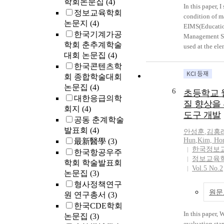
학회논문집
(4)
In this paper, I
정보교육학회
condition of 
논문지
(4)
EIMS(Educatio
한국기계가공
Management Sy
학회 춘추계학술
used at the el
대회 논문집
(4)
school. I inves
한국콘텐츠학
school personne
회 종합학술대회
specially resea
problem of NEI
논문집
(4)
6
초등학교 
which I used is
대한응급의학
질 향상을 
divide the scho
회지
(4)
도구 개발
suburban, into
공동 춘계학술
and the other 
발표회
(4)
안성훈
,
김홍
personnels. The
Hun
,
Kim, Ho
最新醫學
(3)
analyzed by th
한국정보
한국항공우주
cumulative per
정보교육
학회 학술발표회
test. In this pa
Vol.5 No.2
논문집
(3)
condition, the 
형사정책연구
management of
원문
원 연구총서
(3)
improvement m
한국CDE학회
improvement m
In this paper,
논문집
(3)
in this paper 
evaluation sta