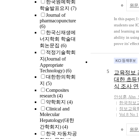
that the learne
한국원예학회
원문
close correlati
학술발표요지
(7)
ability(problem
Journal of
directed learnin
In this paper, 
pharmacopuncture
thinking abilit
students use I
(6)
effect on cogni
and learning m
한국신재생에
particular, the
ability in usin
너지학회 학술대
computer litera
prove its' eff
회논문집
(6)
influence on t
Learning treats
적정기술학회
ability, and th
which reflects 
지(Journal of
had the greates
pick up the ac
Appropriate
cognitive aspec
become verse i
Technology)
(6)
5
교육정보 
improvement. T
concept which 
대한한의학회
대한 초등
suggests that 
problem or situ
지
(5)
식 조사 
literacy educat
teaching and l
Composites
effective digit
propose in this
research
(4)
안성훈
,
Ahn
,
improve student
약학회지
(4)
한국정보
Clinical and
정보교육
Molecular
Vol.8 No.1
Hepatology(대한
간학회지)
(4)
원문
한국 자동차공