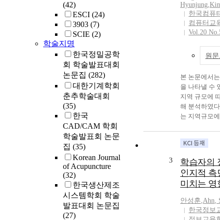
upper limb lift
(42)
Hyunjung
,
Kim
are compared wi
한국컴퓨
ESCI
(24)
rotation test 
컴퓨터교
3903
(7)
discussed. Resu
Vol.20 No.
SCIE
(2)
restricted cerv
학술지명
the passive mot
한국정밀공학
원문
(patients) have
회 학술발표대회
accuracy. Conc
논문집
(282)
본 논문에서는
that restricted 
대한기계학회
을 나타낼 수 
new type of ma
춘추학술대회
지역 규모에 
results of test 
(35)
해 분석하였다
reliability and
한국
는 지역규모에 
acquirement of 
CAD/CAM 학회
의 평균 점수가
clinic practical
학술발표회 논문
지역 순으로 
도시, 대도시,
집
(35)
타났다. ICT
Korean Journal
3
학습자의 
등급의 차이도
of Acupuncture
인지적 측
(32)
교와 중학교에
미치는 영
한국생산제조
것을 확인하였
시스템학회 학술
학교 모두 읍
안성훈
,
Ahn
,
다른 지역 학
발표대회 논문집
한국정보
으로 나타났다
(27)
정보교육