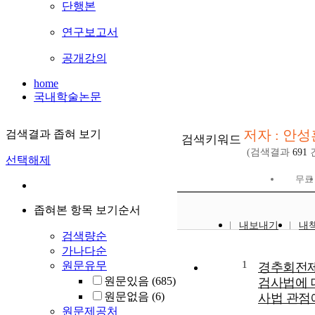
단행본
연구보고서
공개강의
home
국내학술논문
저자 : 안성훈(
검색결과 좁혀 보기
검색키워드
(검색결과
691
선택해제
무료
좁혀본 항목 보기순서
내보내기
내
검색량순
가나다순
1
원문유무
경추회전
원문있음
(685)
검사법에 
원문없음
(6)
사법 관점
원문제공처