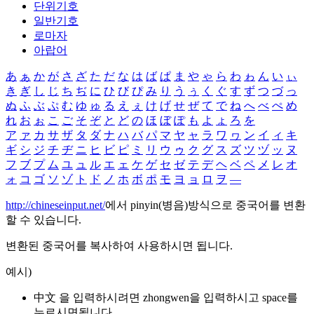
단위기호
일반기호
로마자
아랍어
あ
ぁ
か
が
さ
ざ
た
だ
な
は
ば
ぱ
ま
や
ゃ
ら
わ
ゎ
ん
い
ぃ
き
ぎ
し
じ
ち
ぢ
に
ひ
び
ぴ
み
り
う
ぅ
く
ぐ
す
ず
つ
づ
っ
ぬ
ふ
ぶ
ぷ
む
ゆ
ゅ
る
え
ぇ
け
げ
せ
ぜ
て
で
ね
へ
べ
ぺ
め
れ
お
ぉ
こ
ご
そ
ぞ
と
ど
の
ほ
ぼ
ぽ
も
よ
ょ
ろ
を
ア
ァ
カ
サ
ザ
タ
ダ
ナ
ハ
バ
パ
マ
ヤ
ャ
ラ
ワ
ヮ
ン
イ
ィ
キ
ギ
シ
ジ
チ
ヂ
ニ
ヒ
ビ
ピ
ミ
リ
ウ
ゥ
ク
グ
ス
ズ
ツ
ヅ
ッ
ヌ
フ
ブ
プ
ム
ユ
ュ
ル
エ
ェ
ケ
ゲ
セ
ゼ
テ
デ
ヘ
ベ
ペ
メ
レ
オ
ォ
コ
ゴ
ソ
ゾ
ト
ド
ノ
ホ
ボ
ポ
モ
ヨ
ョ
ロ
ヲ
―
http://chineseinput.net/
에서 pinyin(병음)방식으로 중국어를 변환
할 수 있습니다.
변환된 중국어를 복사하여 사용하시면 됩니다.
예시)
中文 을 입력하시려면
zhongwen
을 입력하시고 space를
누르시면됩니다.