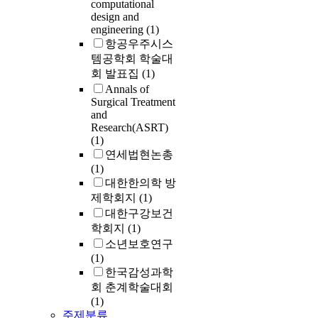
computational
(37.5%) of unk
design and
3) 15 cases (3
engineering
(1)
postpartum hem
항공우주시스
of prematurity
템공학회 학술대
complications 
회 발표집
(1)
The incidence o
Annals of
distress, perin
Surgical Treatment
group were stat
and
compared to th
Research(ASRT)
group of pregn
(1)
study on jaund
연세법현논총
prospective st
(1)
marker, liver f
대한한의학 방
and analysis of
제학회지
(1)
pregnancy is ne
대한구강보건
pregnant wome
학회지
(1)
소년보호연구
(1)
한국감성과학
회 춘계학술대회
(1)
주제분류