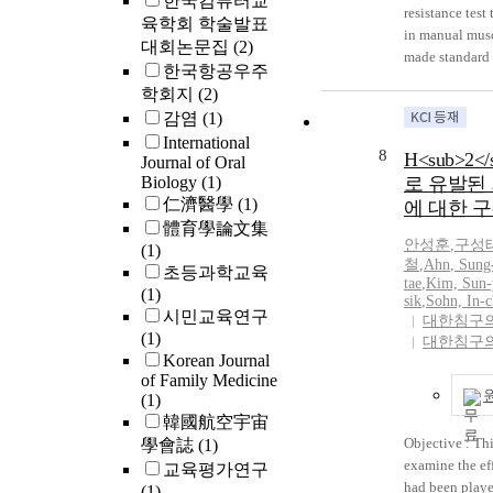
한국컴퓨터교
resistance test
육학회 학술발표
in manual musc
대회논문집
(2)
made standard
한국항공우주
lifting resista
학회지
(2)
experiment met
감염
(1)
limb position l
International
forces of upper
8
H<sub>2</
Journal of Oral
checked to ins
Biology
(1)
로 유발된
Results: 1. The 
仁濟醫學
(1)
에 대한 
upper limb was
體育學論文集
limb of right a
안성훈
,
구성
(1)
The lifting res
철
,
Ahn
, Sung
초등과학교육
was weaken whe
tae
,
Kim, Sun
(1)
and left were a
sik
,
Sohn, In-c
시민교육연구
resistance of r
대한침구
(1)
대한침구
weaken when th
Korean Journal
left were eleva
of Family Medicine
above results, 
(1)
checked in the 
韓國航空宇宙
resistance test
Objective : Th
學會誌
(1)
of lower limbs,
examine the ef
교육평가연구
muscle force o
had been playe
(1)