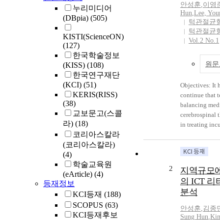
안성훈
,
이영
누리미디어
Hun
,
Lee, You
(DBpia)
(505)
턱관절균
턱관절균
KISTI(ScienceON)
Vol.2 No.1
(127)
한국학술정보
원문
(KISS)
(108)
한국연구재단
(KCI)
(51)
Objectives: It 
KERIS(RISS)
continue that 
(38)
balancing medi
교보문고(스콜
cerebrospinal t
라)
(18)
in treating inc
코리아스칼라
recently. FCST 
(코리아스칼라)
restricted cervi
(4)
that the results
학술교육원
rotation test ha
2
지역규모에
(eArticle)
(4)
on test results
의 ICT 
등재정보
the aim to unde
분석
rotation test m
KCI등재
(188)
high technical
SCOPUS
(63)
안성훈
,
김종
test method wh
KCI등재후보
Sung Hun
,
Ki