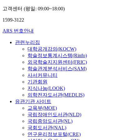
고객센터 (평일: 09:00~18:00)
1599-3122
ARS 번호안내
관련누리집
대학공개강의(KOCW)
학술정보통계시스템(Rinfo)
외국학술지지원센터(FRIC)
학술관계분석서비스(SAM)
사서커뮤니티
기관회원
지식나눔(LOOK)
의학전자도서관(MEDLIS)
유관기관 사이트
교육부(MOE)
국립장애인도서관(NLD)
국립중앙도서관(NL)
국회도서관(NAL)
연구윤리정보포털(CRE)