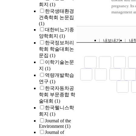
BH ducts stain
회지
(1)
pregnancy. Its
observed with 
한국생태환경
management are
this study, we 
건축학회 논문집
importance to c
structures in s
(1)
complications o
distinguished 
대한비뇨기종
neonate. The cl
nerves and lym
양학회지
(1)
on this field ar
like vessels in
내보내기
내
한국정보처리
We analysed 19
connected to s
charts of Kor
학회 학술대회논
ball shape. Thr
admitted in the
문집
(1)
found could be
& gynecology,
이학기술논문
surrounding ot
in a period of 
지
(1)
nuclei of the t
1977 to Decem
역량개발학습
DAPI staining
bilirubins wer
length, in rod 
연구
(1)
among the 1953
arrangement. 
한국자동차공
were as follows
that the thread
학회 부문종합 학
chemical jaund
was same vesse
술대회
(1)
3.5% (48 cases
research team
한국웰니스학
checked. 2) The
corpuscle.
회지
(1)
conditions wer
Journal of the
toxemia at mos
Environment
(1)
cholestasis of 
Journal of
of acute viral 