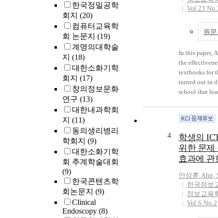
읍면지역 학생
한국정밀공학
Vol.23 No.
있는 것을 확인
회지
(20)
선하기 위한 
컴퓨터교육학
원문
개발이 필요한
회 논문지
(19)
구는 향후 지
계명의대학술
에 따른 체계적
In this paper, 
지
(18)
책 및 프로그
the effectivene
대한소화기학
기초 자료로서
textbooks for th
회지
(17)
turned out in d
창의정보문화
school that lea
연구
(13)
the most effect
대한내과학회
ability require
지
(11)
Therefore, in th
동의생리병리
computer litera
4
학생의 IC
학회지
(9)
were analyzed. 
위한 문제 
level of learne
대한소화기학
효과에 관
divided into up
회 추계학술대회
and the effects
(9)
안성훈
,
Ahn
,
cognitive aspe
한국콘텐츠학
한국정보
solving ability
회논문지
(9)
정보교육
ability, and cri
Clinical
Vol.6 No.2
were analyzed. 
Endoscopy
(8)