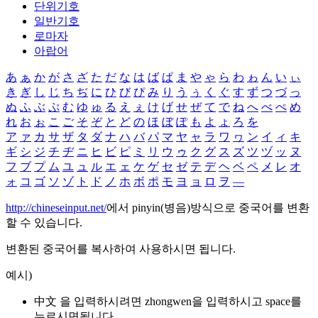
단위기호
일반기호
로마자
아랍어
あ
ぁ
か
が
さ
ざ
た
だ
な
は
ば
ぱ
ま
や
ゃ
ら
わ
ゎ
ん
い
ぃ
き
ぎ
し
じ
ち
ぢ
に
ひ
び
ぴ
み
り
う
ぅ
く
ぐ
す
ず
つ
づ
っ
ぬ
ふ
ぶ
ぷ
む
ゆ
ゅ
る
え
ぇ
け
げ
せ
ぜ
て
で
ね
へ
べ
ぺ
め
れ
お
ぉ
こ
ご
そ
ぞ
と
ど
の
ほ
ぼ
ぽ
も
よ
ょ
ろ
を
ア
ァ
カ
サ
ザ
タ
ダ
ナ
ハ
バ
パ
マ
ヤ
ャ
ラ
ワ
ヮ
ン
イ
ィ
キ
ギ
シ
ジ
チ
ヂ
ニ
ヒ
ビ
ピ
ミ
リ
ウ
ゥ
ク
グ
ス
ズ
ツ
ヅ
ッ
ヌ
フ
ブ
プ
ム
ユ
ュ
ル
エ
ェ
ケ
ゲ
セ
ゼ
テ
デ
ヘ
ベ
ペ
メ
レ
オ
ォ
コ
ゴ
ソ
ゾ
ト
ド
ノ
ホ
ボ
ポ
モ
ヨ
ョ
ロ
ヲ
―
http://chineseinput.net/
에서 pinyin(병음)방식으로 중국어를 변환
할 수 있습니다.
변환된 중국어를 복사하여 사용하시면 됩니다.
예시)
中文 을 입력하시려면
zhongwen
을 입력하시고 space를
누르시면됩니다.