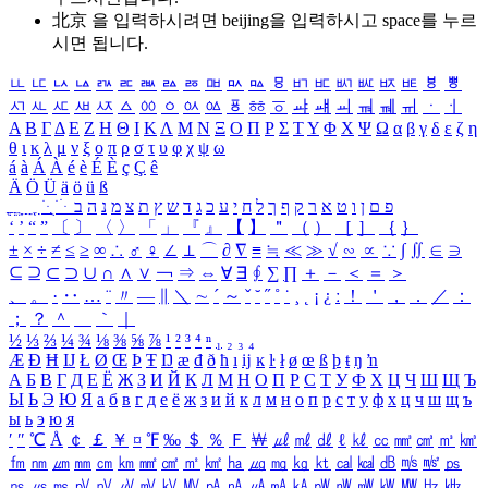
北京 을 입력하시려면
beijing
을 입력하시고 space를 누르
시면 됩니다.
ㅥ
ㅦ
ㅧ
ㅨ
ㅩ
ㅪ
ㅫ
ㅬ
ㅭ
ㅮ
ㅯ
ㅰ
ㅱ
ㅲ
ㅳ
ㅴ
ㅵ
ㅶ
ㅷ
ㅸ
ㅹ
ㅺ
ㅻ
ㅼ
ㅽ
ㅾ
ㅿ
ㆀ
ㆁ
ㆂ
ㆃ
ㆄ
ㆅ
ㆆ
ㆇ
ㆈ
ㆉ
ㆊ
ㆋ
ㆌ
ㆍ
ㆎ
Α
Β
Γ
Δ
Ε
Ζ
Η
Θ
Ι
Κ
Λ
Μ
Ν
Ξ
Ο
Π
Ρ
Σ
Τ
Υ
Φ
Χ
Ψ
Ω
α
β
γ
δ
ε
ζ
η
θ
ι
κ
λ
μ
ν
ξ
ο
π
ρ
σ
τ
υ
φ
χ
ψ
ω
á
à
Á
À
é
è
É
È
ç
Ç
ê
Ä
Ö
Ü
ä
ö
ü
ß
ְ
ֳ
ֲ
ֱ
ָ
ַ
ֵ
ֶ
ִ
ֹ
ּ
ֻ
ׂ
ׁ
ּ
ב
ה
נ
מ
צ
ת
ץ
ש
ד
ג
כ
ע
י
ח
ל
ך
ף
ק
ר
א
ט
ו
ן
ם
פ
‘
’
“
”
〔
〕
〈
〉
「
」
『
』
【
】
＂
（
）
［
］
｛
｝
±
×
÷
≠
≤
≥
∞
∴
♂
♀
∠
⊥
⌒
∂
∇
≡
≒
≪
≫
√
∽
∝
∵
∫
∬
∈
∋
⊆
⊇
⊂
⊃
∪
∩
∧
∨
￢
⇒
⇔
∀
∃
∮
∑
∏
＋
－
＜
＝
＞
、
。
·
‥
…
¨
〃
―
∥
＼
∼
´
～
ˇ
˘
˝
˚
˙
¸
˛
¡
¿
ː
！
＇
，
．
／
：
；
？
＾
＿
｀
｜
½
⅓
⅔
¼
¾
⅛
⅜
⅝
⅞
¹
²
³
⁴
ⁿ
₁
₂
₃
₄
Æ
Ð
Ħ
Ĳ
Ł
Ø
Œ
Þ
Ŧ
Ŋ
æ
đ
ð
ħ
ı
ĳ
ĸ
ŀ
ł
ø
œ
ß
þ
ŧ
ŋ
ŉ
А
Б
В
Г
Д
Е
Ё
Ж
З
И
Й
К
Л
М
Н
О
П
Р
С
Т
У
Ф
Х
Ц
Ч
Ш
Щ
Ъ
Ы
Ь
Э
Ю
Я
а
б
в
г
д
е
ё
ж
з
и
й
к
л
м
н
о
п
р
с
т
у
ф
х
ц
ч
ш
щ
ъ
ы
ь
э
ю
я
′
″
℃
Å
￠
￡
￥
¤
℉
‰
＄
％
Ｆ
￦
㎕
㎖
㎗
ℓ
㎘
㏄
㎣
㎤
㎥
㎦
㎙
㎚
㎛
㎜
㎝
㎞
㎟
㎠
㎡
㎢
㏊
㎍
㎎
㎏
㏏
㎈
㎉
㏈
㎧
㎨
㎰
㎱
㎲
㎳
㎴
㎵
㎶
㎷
㎸
㎹
㎀
㎁
㎂
㎃
㎄
㎺
㎻
㎽
㎾
㎿
㎐
㎑