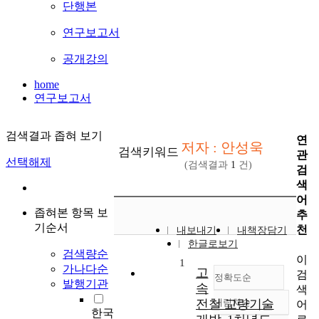
단행본
연구보고서
공개강의
home
연구보고서
검색결과 좁혀 보기
연
저자 : 안성욱
검색키워드
관
선택해제
(검색결과
1
건)
검
색
어
좁혀본 항목 보
추
기순서
천
내보내기
내책장담기
한글로보기
검색량순
이
1
가나다순
고
검
정확도순
발행기관
속
색
전철 교량기술
내림차순
어
정확도
한국