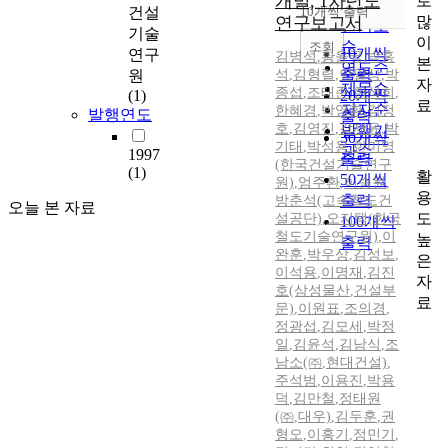
개발, 1차년도
로
순
건설
10개씩 출력
내림차순
많
연구보고서
인기도
기술
이
순
조회
10개씩
연구
김병석
,
황윤국
,
박홍
본
연도순
출력
원
석
,
김형렬
,
안일상
,
박
자
제목순
종섭
,
조태준
,
한석희
,
(1)
20개씩
료
저자순
한혜경
,
박영환
,
김정
발행연도
출력
호
,
김영진
,
강재윤
,
박
발행기
30개씩
기태
,
박성용
,
한미영
관순
1997
출력
(한국건설기술연구
(1)
활
50개씩
원)
,
엄주환
,
이승원
,
용
출력
방춘석(고속철도건
오늘 본 자료
도
설공단)
,
오지택(한국
100개씩
철도기술연구원)
,
이
높
출력
완훈
,
박우상
,
김성보
,
은
이석용
,
이명재
,
김진
자
호(삼성물산
,
건설부
료
문)
,
이원표
,
조의경
,
정광섭
,
김모세
,
박정
일
,
김윤석
,
김남식
,
조
남소(㈜
,
현대건설)
,
주석범
,
이용진
,
박용
덕
,
김만철
,
정태원
(㈜
,
대우)
,
김두훈
,
권
형오
,
이홍기
,
정민기
,