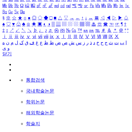
㎒
㎓
㎔
Ω
㏀
㏁
㎊
㎋
㎌
㏖
㏅
㎭
㎮
㎯
㏛
㎩
㎪
㎫
㎬
㏝
㏐
㏓
㏃
㏉
㏜
㏆
§
※
☆
★
○
●
◎
◇
◆
□
■
△
▽
→
←
↑
↓
↔
〓
◁
◀
▷
▶
♤
♠
♡
♥
♧
♣
⊙
◈
▣
◐
◑
▒
▤
▥
▨
▧
▦
▩
♨
☏
☎
☜
☞
¶
†
‡
↕
↗
↙
↖
↘
♭
♩
♪
♬
㉿
㈜
№
㏇
™
㏂
㏘
℡
＃
＆
＊
＠
ª
º
ⅰ
ⅱ
ⅲ
ⅳ
ⅴ
ⅵ
ⅶ
ⅷ
ⅸ
ⅹ
Ⅰ
Ⅱ
Ⅲ
Ⅳ
Ⅴ
Ⅵ
Ⅶ
Ⅷ
Ⅸ
Ⅹ
ا
ب
ت
ث
ج
ح
خ
د
ذ
ر
ز
س
ش
ص
ض
ط
ظ
ع
غ
ف
ق
ک
ل
م
ن
ه
و
ی
닫기
통합검색
국내학술논문
학위논문
해외학술논문
학술지