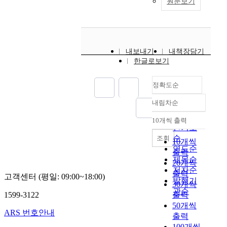
원문보기
내보내기
내책장담기
한글로보기
정확도순
내림차순
정확도
순
10개씩 출력
내림차순
인기도
순
조회
10개씩
연도순
출력
제목순
20개씩
저자순
출력
고객센터 (평일: 09:00~18:00)
발행기
30개씩
관순
1599-3122
출력
50개씩
ARS 번호안내
출력
100개씩