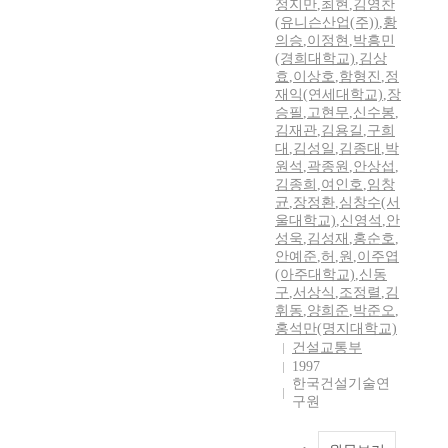
정지만
,
최현
,
김영찬
(유니슨산업(주))
,
황
의승
,
이정현
,
박흥민
(경희대학교)
,
김상
효
,
이상호
,
함형진
,
정
재익(연세대학교)
,
장
승필
,
고현무
,
신수봉
,
김재관
,
김용길
,
구희
대
,
김성일
,
김종대
,
박
원석
,
곽종원
,
안상섭
,
김종희
,
여인호
,
임창
균
,
장정환
,
심창수(서
울대학교)
,
신영석
,
안
성욱
,
김성재
,
홍순호
,
안예준
,
허
,
원
,
이주엽
(아주대학교)
,
신동
구
,
서상식
,
조정렬
,
김
휘동
,
양희준
,
박준오
,
홍석만(명지대학교)
건설교통부
1997
한국건설기술연
구원