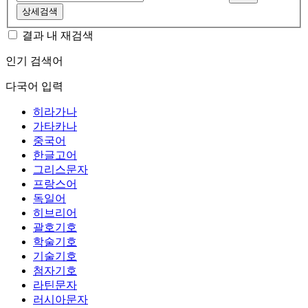
상세검색
결과 내 재검색
인기 검색어
다국어 입력
히라가나
가타카나
중국어
한글고어
그리스문자
프랑스어
독일어
히브리어
괄호기호
학술기호
기술기호
첨자기호
라틴문자
러시아문자