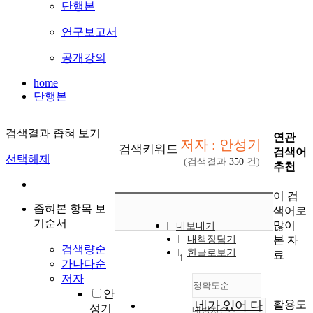
단행본
연구보고서
공개강의
home
단행본
검색결과 좁혀 보기
연관
저자 : 안성기
검색키워드
검색어
선택해제
(검색결과
350
건)
추천
이 검
좁혀본 항목 보
색어로
기순서
많이
내보내기
본 자
내책장담기
검색량순
한글로보기
료
1
가나다순
저자
정확도순
안
활용도
네가 있어 다
성기
내림차순