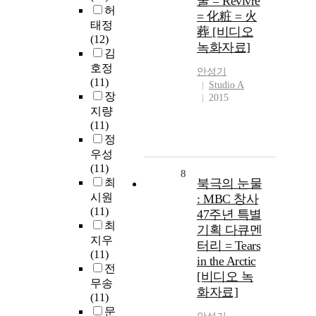
굴 = Revivre
허
= 化粧 = 火
태정
葬 [비디오
(12)
녹화자료]
김
호정
안성기
(11)
Studio A
장
2015
지량
(11)
정
우성
(11)
8
최
북극의 눈물
시원
: MBC 창사
(11)
47주년 특별
최
기획 다큐멘
지우
터리 = Tears
(11)
in the Arctic
전
[비디오 녹
무송
화자료]
(11)
문