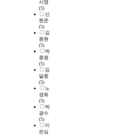
시영
(5)
신
현준
(5)
김
종현
(5)
박
종원
(5)
김
달중
(5)
노
경희
(5)
박
광수
(5)
이
은심