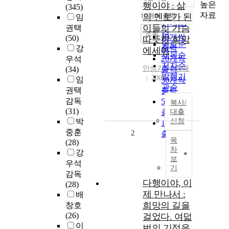
정확도
높은
행이야 : 삶
(345)
순
자료
10개씩 출력
의 멘토가 된
임
내림차순
인기도
이들의 가슴
권택
순
조회
10개씩
(50)
따뜻한 희망
연도순
출력
강
에세이
제목순
20개씩
우석
저자순
안성기
창해
(34)
출력
발행기
2008
임
30개씩
관순
권택
출력
감독
50개씩
복사/
(31)
출력
대출
박
신청
100개씩
중훈
2
출력
목
(28)
차
강
보
우석
기
감독
다행이야, 이
(28)
제 만나서 :
배
희망의 길을
창호
(26)
걸었다. 여덟
이
번의 기적을