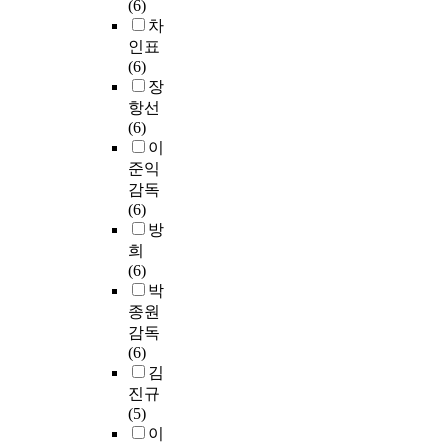
(6)
차
인표
(6)
장
항선
(6)
이
준익
감독
(6)
방
희
(6)
박
종원
감독
(6)
김
진규
(5)
이