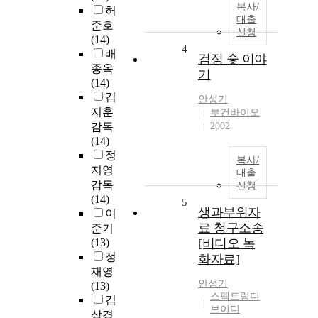
복사/
허
대출
준호
신청
(14)
4
배
검정 숯 이야
종옥
기
(14)
김
안성기
지훈
부건바이오
감독
2002
(14)
정
복사/
지영
대출
감독
신청
(14)
5
생과부위자
이
료 청구소송
준기
(13)
[비디오 녹
정
화자료]
재영
안성기
(13)
스펙트럼디
김
브이디
상경