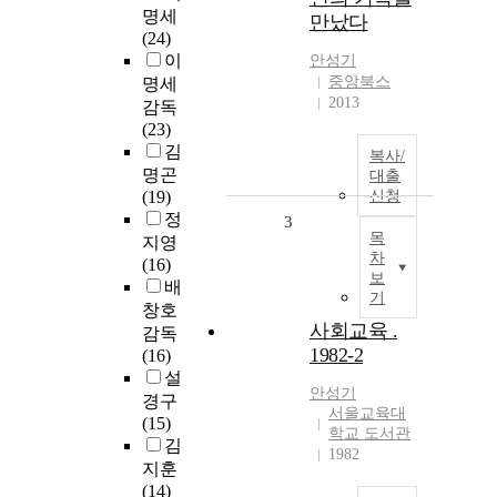
명세
만났다
(24)
이
안성기
중앙북스
명세
2013
감독
(23)
김
복사/
명곤
대출
(19)
신청
정
3
목
지영
차
(16)
보
배
기
창호
사회교육 .
감독
1982-2
(16)
설
안성기
경구
서울교육대
(15)
학교 도서관
김
1982
지훈
(14)