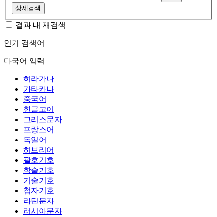
상세검색
결과 내 재검색
인기 검색어
다국어 입력
히라가나
가타카나
중국어
한글고어
그리스문자
프랑스어
독일어
히브리어
괄호기호
학술기호
기술기호
첨자기호
라틴문자
러시아문자