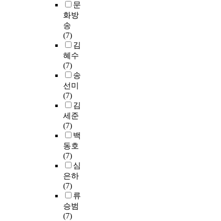
문
화방
송
(7)
김
혜수
(7)
송
선미
(7)
김
세준
(7)
백
동호
(7)
심
은하
(7)
류
승범
(7)