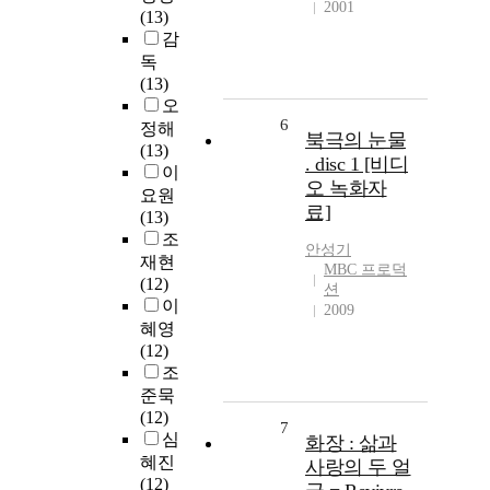
2001
(13)
감
독
(13)
오
6
정해
북극의 눈물
(13)
. disc 1 [비디
이
오 녹화자
요원
료]
(13)
조
안성기
재현
MBC 프로덕
(12)
션
이
2009
혜영
(12)
조
준묵
(12)
7
심
화장 : 삶과
혜진
사랑의 두 얼
(12)