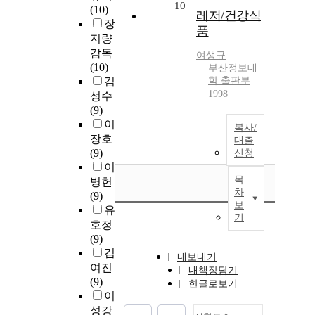
10
(10)
레저/건강식
장
품
지량
감독
여생규
(10)
부산정보대
김
학 출판부
1998
성수
(9)
이
복사/
장호
대출
(9)
신청
이
목
병헌
차
(9)
보
유
기
호정
(9)
김
내보내기
여진
내책장담기
(9)
한글로보기
이
성강