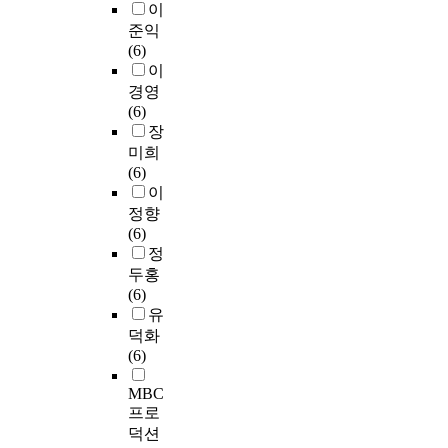
이
준익
(6)
이
경영
(6)
장
미희
(6)
이
정향
(6)
정
두홍
(6)
유
덕화
(6)
MBC
프로
덕션