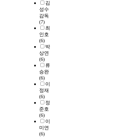
김
성수
감독
(7)
최
인호
(6)
박
상연
(6)
류
승완
(6)
이
정재
(6)
정
준호
(6)
이
미연
(6)