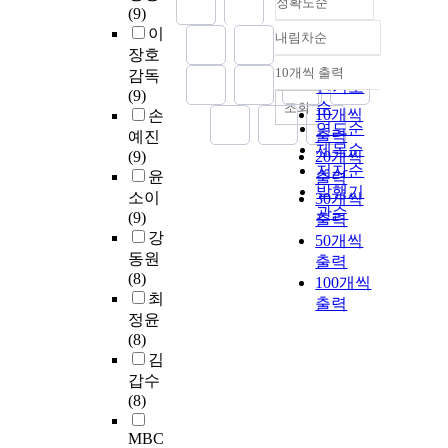
정확도순
(9)
이
내림차순
정확도
장호
순
10개씩 출력
감독
내림차순
인기도
(9)
순
조회
10개씩
손
연도순
출력
예진
제목순
(9)
20개씩
저자순
윤
출력
발행기
소이
30개씩
관순
(9)
출력
강
50개씩
동원
출력
(8)
100개씩
최
출력
정윤
(8)
김
갑수
(8)
MBC