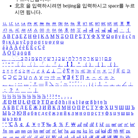
北京 을 입력하시려면
beijing
을 입력하시고 space를 누르
시면 됩니다.
ㅥ
ㅦ
ㅧ
ㅨ
ㅩ
ㅪ
ㅫ
ㅬ
ㅭ
ㅮ
ㅯ
ㅰ
ㅱ
ㅲ
ㅳ
ㅴ
ㅵ
ㅶ
ㅷ
ㅸ
ㅹ
ㅺ
ㅻ
ㅼ
ㅽ
ㅾ
ㅿ
ㆀ
ㆁ
ㆂ
ㆃ
ㆄ
ㆅ
ㆆ
ㆇ
ㆈ
ㆉ
ㆊ
ㆋ
ㆌ
ㆍ
ㆎ
Α
Β
Γ
Δ
Ε
Ζ
Η
Θ
Ι
Κ
Λ
Μ
Ν
Ξ
Ο
Π
Ρ
Σ
Τ
Υ
Φ
Χ
Ψ
Ω
α
β
γ
δ
ε
ζ
η
θ
ι
κ
λ
μ
ν
ξ
ο
π
ρ
σ
τ
υ
φ
χ
ψ
ω
á
à
Á
À
é
è
É
È
ç
Ç
ê
Ä
Ö
Ü
ä
ö
ü
ß
ְ
ֳ
ֲ
ֱ
ָ
ַ
ֵ
ֶ
ִ
ֹ
ּ
ֻ
ׂ
ׁ
ּ
ב
ה
נ
מ
צ
ת
ץ
ש
ד
ג
כ
ע
י
ח
ל
ך
ף
ק
ר
א
ט
ו
ן
ם
פ
‘
’
“
”
〔
〕
〈
〉
「
」
『
』
【
】
＂
（
）
［
］
｛
｝
±
×
÷
≠
≤
≥
∞
∴
♂
♀
∠
⊥
⌒
∂
∇
≡
≒
≪
≫
√
∽
∝
∵
∫
∬
∈
∋
⊆
⊇
⊂
⊃
∪
∩
∧
∨
￢
⇒
⇔
∀
∃
∮
∑
∏
＋
－
＜
＝
＞
、
。
·
‥
…
¨
〃
―
∥
＼
∼
´
～
ˇ
˘
˝
˚
˙
¸
˛
¡
¿
ː
！
＇
，
．
／
：
；
？
＾
＿
｀
｜
½
⅓
⅔
¼
¾
⅛
⅜
⅝
⅞
¹
²
³
⁴
ⁿ
₁
₂
₃
₄
Æ
Ð
Ħ
Ĳ
Ł
Ø
Œ
Þ
Ŧ
Ŋ
æ
đ
ð
ħ
ı
ĳ
ĸ
ŀ
ł
ø
œ
ß
þ
ŧ
ŋ
ŉ
А
Б
В
Г
Д
Е
Ё
Ж
З
И
Й
К
Л
М
Н
О
П
Р
С
Т
У
Ф
Х
Ц
Ч
Ш
Щ
Ъ
Ы
Ь
Э
Ю
Я
а
б
в
г
д
е
ё
ж
з
и
й
к
л
м
н
о
п
р
с
т
у
ф
х
ц
ч
ш
щ
ъ
ы
ь
э
ю
я
′
″
℃
Å
￠
￡
￥
¤
℉
‰
＄
％
Ｆ
￦
㎕
㎖
㎗
ℓ
㎘
㏄
㎣
㎤
㎥
㎦
㎙
㎚
㎛
㎜
㎝
㎞
㎟
㎠
㎡
㎢
㏊
㎍
㎎
㎏
㏏
㎈
㎉
㏈
㎧
㎨
㎰
㎱
㎲
㎳
㎴
㎵
㎶
㎷
㎸
㎹
㎀
㎁
㎂
㎃
㎄
㎺
㎻
㎽
㎾
㎿
㎐
㎑