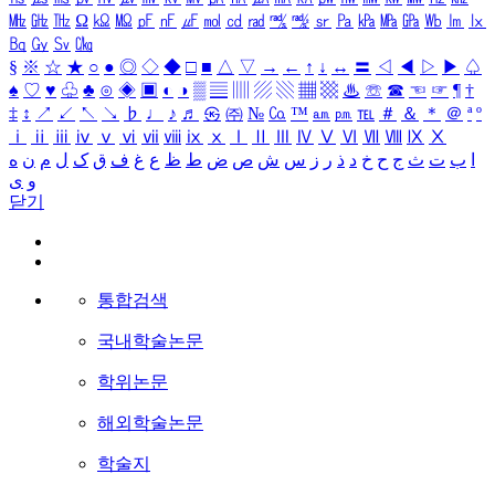
㎒
㎓
㎔
Ω
㏀
㏁
㎊
㎋
㎌
㏖
㏅
㎭
㎮
㎯
㏛
㎩
㎪
㎫
㎬
㏝
㏐
㏓
㏃
㏉
㏜
㏆
§
※
☆
★
○
●
◎
◇
◆
□
■
△
▽
→
←
↑
↓
↔
〓
◁
◀
▷
▶
♤
♠
♡
♥
♧
♣
⊙
◈
▣
◐
◑
▒
▤
▥
▨
▧
▦
▩
♨
☏
☎
☜
☞
¶
†
‡
↕
↗
↙
↖
↘
♭
♩
♪
♬
㉿
㈜
№
㏇
™
㏂
㏘
℡
＃
＆
＊
＠
ª
º
ⅰ
ⅱ
ⅲ
ⅳ
ⅴ
ⅵ
ⅶ
ⅷ
ⅸ
ⅹ
Ⅰ
Ⅱ
Ⅲ
Ⅳ
Ⅴ
Ⅵ
Ⅶ
Ⅷ
Ⅸ
Ⅹ
ا
ب
ت
ث
ج
ح
خ
د
ذ
ر
ز
س
ش
ص
ض
ط
ظ
ع
غ
ف
ق
ک
ل
م
ن
ه
و
ی
닫기
통합검색
국내학술논문
학위논문
해외학술논문
학술지