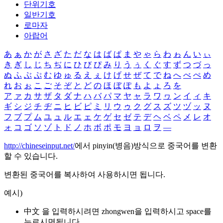
단위기호
일반기호
로마자
아랍어
あ
ぁ
か
が
さ
ざ
た
だ
な
は
ば
ぱ
ま
や
ゃ
ら
わ
ゎ
ん
い
ぃ
き
ぎ
し
じ
ち
ぢ
に
ひ
び
ぴ
み
り
う
ぅ
く
ぐ
す
ず
つ
づ
っ
ぬ
ふ
ぶ
ぷ
む
ゆ
ゅ
る
え
ぇ
け
げ
せ
ぜ
て
で
ね
へ
べ
ぺ
め
れ
お
ぉ
こ
ご
そ
ぞ
と
ど
の
ほ
ぼ
ぽ
も
よ
ょ
ろ
を
ア
ァ
カ
サ
ザ
タ
ダ
ナ
ハ
バ
パ
マ
ヤ
ャ
ラ
ワ
ヮ
ン
イ
ィ
キ
ギ
シ
ジ
チ
ヂ
ニ
ヒ
ビ
ピ
ミ
リ
ウ
ゥ
ク
グ
ス
ズ
ツ
ヅ
ッ
ヌ
フ
ブ
プ
ム
ユ
ュ
ル
エ
ェ
ケ
ゲ
セ
ゼ
テ
デ
ヘ
ベ
ペ
メ
レ
オ
ォ
コ
ゴ
ソ
ゾ
ト
ド
ノ
ホ
ボ
ポ
モ
ヨ
ョ
ロ
ヲ
―
http://chineseinput.net/
에서 pinyin(병음)방식으로 중국어를 변환
할 수 있습니다.
변환된 중국어를 복사하여 사용하시면 됩니다.
예시)
中文 을 입력하시려면
zhongwen
을 입력하시고 space를
누르시면됩니다.