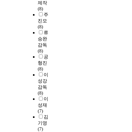
제작
(8)
주
진모
(8)
류
승완
감독
(8)
공
형진
(8)
이
성강
감독
(8)
이
성재
(7)
김
기영
(7)