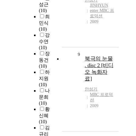
안성기
성근
JINHYUN
(10)
enter MBC 프
로덕션
최
2009
민식
(10)
강
수연
(10)
장
9
북극의 눈물
동건
. disc 2 [비디
(10)
오 녹화자
하
료]
지원
(10)
안성기
나
MBC 프로덕
문희
션
(10)
2009
황
신혜
(10)
김
규리