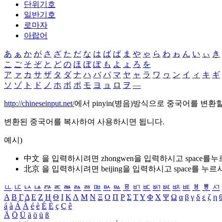
단위기호
일반기호
로마자
아랍어
あ
ぁ
か
が
さ
ざ
た
だ
な
は
ば
ぱ
ま
や
ゃ
ら
わ
ゎ
ん
い
ぃ
き
こ
ご
そ
ぞ
と
ど
の
ほ
ぼ
ぽ
も
よ
ょ
ろ
を
ア
ァ
カ
サ
ザ
タ
ダ
ナ
ハ
バ
パ
マ
ヤ
ャ
ラ
ワ
ヮ
ン
イ
ィ
キ
ギ
ソ
ゾ
ト
ド
ノ
ホ
ボ
ポ
モ
ヨ
ョ
ロ
ヲ
―
http://chineseinput.net/
에서 pinyin(병음)방식으로 중국어를 변환
변환된 중국어를 복사하여 사용하시면 됩니다.
예시)
中文 을 입력하시려면
zhongwen
을 입력하시고 space를
北京 을 입력하시려면
beijing
을 입력하시고 space를 누르
ㅥ
ㅦ
ㅧ
ㅨ
ㅩ
ㅪ
ㅫ
ㅬ
ㅭ
ㅮ
ㅯ
ㅰ
ㅱ
ㅲ
ㅳ
ㅴ
ㅵ
ㅶ
ㅷ
ㅸ
ㅹ
ㅺ
Α
Β
Γ
Δ
Ε
Ζ
Η
Θ
Ι
Κ
Λ
Μ
Ν
Ξ
Ο
Π
Ρ
Σ
Τ
Υ
Φ
Χ
Ψ
Ω
α
β
γ
δ
ε
ζ
η
á
à
Á
À
é
è
É
È
ç
Ç
ê
Ä
Ö
Ü
ä
ö
ü
ß