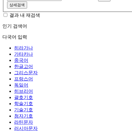
상세검색
결과 내 재검색
인기 검색어
다국어 입력
히라가나
가타카나
중국어
한글고어
그리스문자
프랑스어
독일어
히브리어
괄호기호
학술기호
기술기호
첨자기호
라틴문자
러시아문자