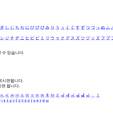
ぎ
し
じ
ち
ぢ
に
ひ
び
ぴ
み
り
う
ぅ
く
ぐ
す
ず
つ
づ
っ
ぬ
ふ
シ
ジ
チ
ヂ
ニ
ヒ
ビ
ピ
ミ
リ
ウ
ゥ
ク
グ
ス
ズ
ツ
ヅ
ッ
ヌ
フ
ブ
할 수 있습니다.
누르시면됩니다.
시면 됩니다.
ㅻ
ㅼ
ㅽ
ㅾ
ㅿ
ㆀ
ㆁ
ㆂ
ㆃ
ㆄ
ㆅ
ㆆ
ㆇ
ㆈ
ㆉ
ㆊ
ㆋ
ㆌ
ㆍ
ㆎ
θ
ι
κ
λ
μ
ν
ξ
ο
π
ρ
σ
τ
υ
φ
χ
ψ
ω