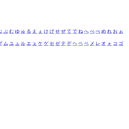
ぶ
ぷ
む
ゆ
ゅ
る
え
ぇ
け
げ
せ
ぜ
て
で
ね
へ
べ
ぺ
め
れ
お
ぉ
プ
ム
ユ
ュ
ル
エ
ェ
ケ
ゲ
セ
ゼ
テ
デ
ヘ
ベ
ペ
メ
レ
オ
ォ
コ
ゴ