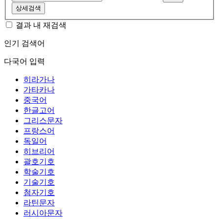
상세검색
결과 내 재검색
인기 검색어
다국어 입력
히라가나
가타카나
중국어
한글고어
그리스문자
프랑스어
독일어
히브리어
괄호기호
학술기호
기술기호
첨자기호
라틴문자
러시아문자