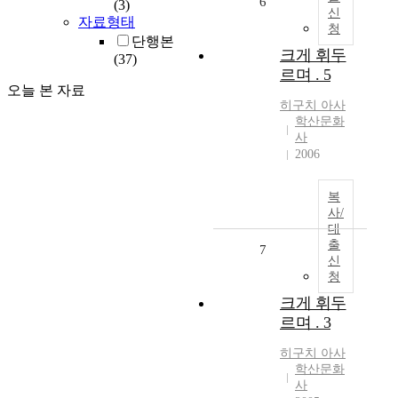
6
(3)
신
자료형태
청
단행본
크게 휘두
(37)
르며 . 5
오늘 본 자료
히구치
아사
학산문화
사
2006
복
사/
대
출
7
신
청
크게 휘두
르며 . 3
히구치
아사
학산문화
사