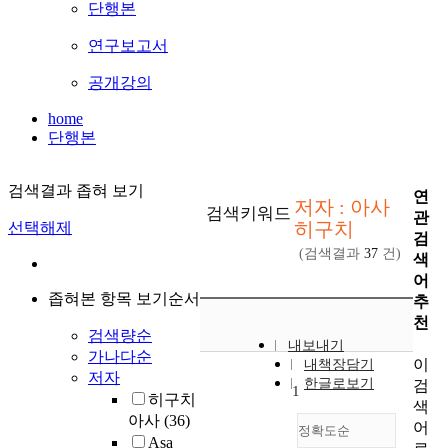
단행본
연구보고서
공개강의
home
단행본
검색결과 좁혀 보기
연
저자 : 아사
검색키워드
관
히구치
선택해제
검
(검색결과
37
건)
색
어
좁혀본 항목 보기순서
추
천
검색량순
내보내기
가나다순
이
내책장담기
저자
한글로보기
검
1
히구치
색
아사
(36)
어
정확도순
Asa