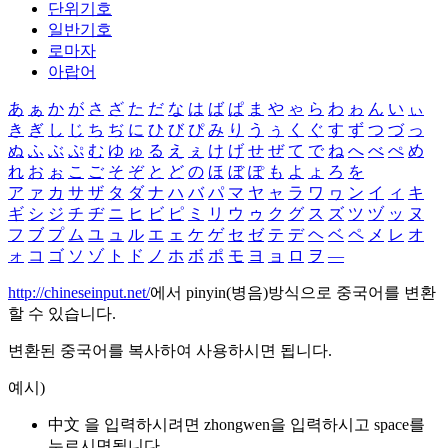
단위기호
일반기호
로마자
아랍어
あ
ぁ
か
が
さ
ざ
た
だ
な
は
ば
ぱ
ま
や
ゃ
ら
わ
ゎ
ん
い
ぃ
き
ぎ
し
じ
ち
ぢ
に
ひ
び
ぴ
み
り
う
ぅ
く
ぐ
す
ず
つ
づ
っ
ぬ
ふ
ぶ
ぷ
む
ゆ
ゅ
る
え
ぇ
け
げ
せ
ぜ
て
で
ね
へ
べ
ぺ
め
れ
お
ぉ
こ
ご
そ
ぞ
と
ど
の
ほ
ぼ
ぽ
も
よ
ょ
ろ
を
ア
ァ
カ
サ
ザ
タ
ダ
ナ
ハ
バ
パ
マ
ヤ
ャ
ラ
ワ
ヮ
ン
イ
ィ
キ
ギ
シ
ジ
チ
ヂ
ニ
ヒ
ビ
ピ
ミ
リ
ウ
ゥ
ク
グ
ス
ズ
ツ
ヅ
ッ
ヌ
フ
ブ
プ
ム
ユ
ュ
ル
エ
ェ
ケ
ゲ
セ
ゼ
テ
デ
ヘ
ベ
ペ
メ
レ
オ
ォ
コ
ゴ
ソ
ゾ
ト
ド
ノ
ホ
ボ
ポ
モ
ヨ
ョ
ロ
ヲ
―
http://chineseinput.net/
에서 pinyin(병음)방식으로 중국어를 변환
할 수 있습니다.
변환된 중국어를 복사하여 사용하시면 됩니다.
예시)
中文 을 입력하시려면
zhongwen
을 입력하시고 space를
누르시면됩니다.