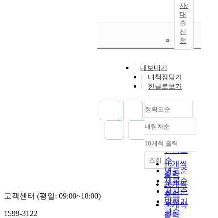
사/
대
출
신
청
내보내기
내책장담기
한글로보기
정확도순
내림차순
정확도
순
10개씩 출력
내림차순
인기도
순
조회
10개씩
연도순
출력
제목순
20개씩
저자순
출력
고객센터 (평일: 09:00~18:00)
발행기
30개씩
관순
1599-3122
출력