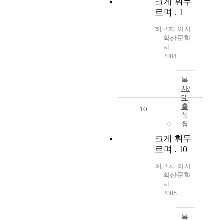
크게 휘두
르며 . 1
히구치
아사
학산문화
사
2004
복
사/
대
출
10
신
청
크게 휘두
르며 . 10
히구치
아사
학산문화
사
2008
복