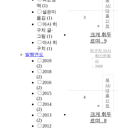
복
역
(1)
사/
대
설은미
출
3
옮김
(1)
신
아사 히
청
구치 글·
크게 휘두
그림
(1)
르며 . 9
아사 히
구치
(1)
히구치
아사
발행연도
학산문화
2019
사
(2)
2008
2018
(2)
복
2016
사/
(2)
대
2015
출
4
(2)
신
2014
청
(2)
크게 휘두
2013
(2)
르며 . 8
2012