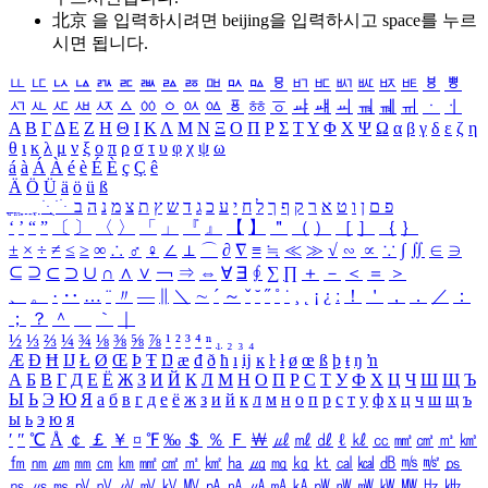
北京 을 입력하시려면
beijing
을 입력하시고 space를 누르
시면 됩니다.
ㅥ
ㅦ
ㅧ
ㅨ
ㅩ
ㅪ
ㅫ
ㅬ
ㅭ
ㅮ
ㅯ
ㅰ
ㅱ
ㅲ
ㅳ
ㅴ
ㅵ
ㅶ
ㅷ
ㅸ
ㅹ
ㅺ
ㅻ
ㅼ
ㅽ
ㅾ
ㅿ
ㆀ
ㆁ
ㆂ
ㆃ
ㆄ
ㆅ
ㆆ
ㆇ
ㆈ
ㆉ
ㆊ
ㆋ
ㆌ
ㆍ
ㆎ
Α
Β
Γ
Δ
Ε
Ζ
Η
Θ
Ι
Κ
Λ
Μ
Ν
Ξ
Ο
Π
Ρ
Σ
Τ
Υ
Φ
Χ
Ψ
Ω
α
β
γ
δ
ε
ζ
η
θ
ι
κ
λ
μ
ν
ξ
ο
π
ρ
σ
τ
υ
φ
χ
ψ
ω
á
à
Á
À
é
è
É
È
ç
Ç
ê
Ä
Ö
Ü
ä
ö
ü
ß
ְ
ֳ
ֲ
ֱ
ָ
ַ
ֵ
ֶ
ִ
ֹ
ּ
ֻ
ׂ
ׁ
ּ
ב
ה
נ
מ
צ
ת
ץ
ש
ד
ג
כ
ע
י
ח
ל
ך
ף
ק
ר
א
ט
ו
ן
ם
פ
‘
’
“
”
〔
〕
〈
〉
「
」
『
』
【
】
＂
（
）
［
］
｛
｝
±
×
÷
≠
≤
≥
∞
∴
♂
♀
∠
⊥
⌒
∂
∇
≡
≒
≪
≫
√
∽
∝
∵
∫
∬
∈
∋
⊆
⊇
⊂
⊃
∪
∩
∧
∨
￢
⇒
⇔
∀
∃
∮
∑
∏
＋
－
＜
＝
＞
、
。
·
‥
…
¨
〃
―
∥
＼
∼
´
～
ˇ
˘
˝
˚
˙
¸
˛
¡
¿
ː
！
＇
，
．
／
：
；
？
＾
＿
｀
｜
½
⅓
⅔
¼
¾
⅛
⅜
⅝
⅞
¹
²
³
⁴
ⁿ
₁
₂
₃
₄
Æ
Ð
Ħ
Ĳ
Ł
Ø
Œ
Þ
Ŧ
Ŋ
æ
đ
ð
ħ
ı
ĳ
ĸ
ŀ
ł
ø
œ
ß
þ
ŧ
ŋ
ŉ
А
Б
В
Г
Д
Е
Ё
Ж
З
И
Й
К
Л
М
Н
О
П
Р
С
Т
У
Ф
Х
Ц
Ч
Ш
Щ
Ъ
Ы
Ь
Э
Ю
Я
а
б
в
г
д
е
ё
ж
з
и
й
к
л
м
н
о
п
р
с
т
у
ф
х
ц
ч
ш
щ
ъ
ы
ь
э
ю
я
′
″
℃
Å
￠
￡
￥
¤
℉
‰
＄
％
Ｆ
￦
㎕
㎖
㎗
ℓ
㎘
㏄
㎣
㎤
㎥
㎦
㎙
㎚
㎛
㎜
㎝
㎞
㎟
㎠
㎡
㎢
㏊
㎍
㎎
㎏
㏏
㎈
㎉
㏈
㎧
㎨
㎰
㎱
㎲
㎳
㎴
㎵
㎶
㎷
㎸
㎹
㎀
㎁
㎂
㎃
㎄
㎺
㎻
㎽
㎾
㎿
㎐
㎑