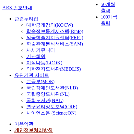
50개씩
ARS 번호안내
출력
100개씩
관련누리집
출력
대학공개강의(KOCW)
학술정보통계시스템(Rinfo)
외국학술지지원센터(FRIC)
학술관계분석서비스(SAM)
사서커뮤니티
기관회원
지식나눔(LOOK)
의학전자도서관(MEDLIS)
유관기관 사이트
교육부(MOE)
국립장애인도서관(NLD)
국립중앙도서관(NL)
국회도서관(NAL)
연구윤리정보포털(CRE)
사이언스온 (ScienceON)
이용약관
개인정보처리방침