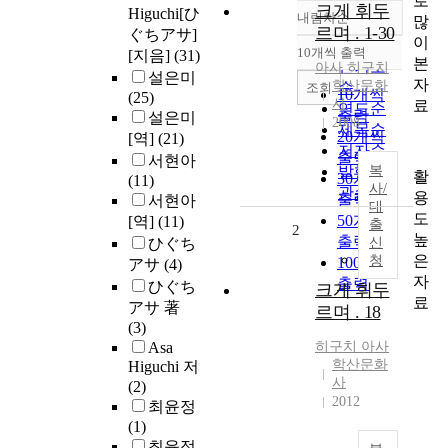
로
크게 휘두
Higuchi[ひ
내림차순
많
정확도
르며 . 1-30
ぐちアサ]
이
순
10개씩 출력
[지음]
(31)
내림차순
본
인기도
아사
히구치
설은미
자
학산문화
순
조회
10개씩
(25)
사
료
연도순
출력
설은미
2008
제목순
20개씩
[역]
(21)
저자순
출력
서현아
발행기
복
활
30개씩
(11)
사/
관순
용
출력
서현아
대
도
50개씩
[역]
(11)
출
2
높
출력
ひぐち
신
은
청
100개씩
アサ
(4)
자
출력
ひぐち
크게 휘두
료
アサ 著
르며 . 18
(3)
Asa
히구치
아사
학산문화
Higuchi 저
사
(2)
2012
최윤정
(1)
최윤정