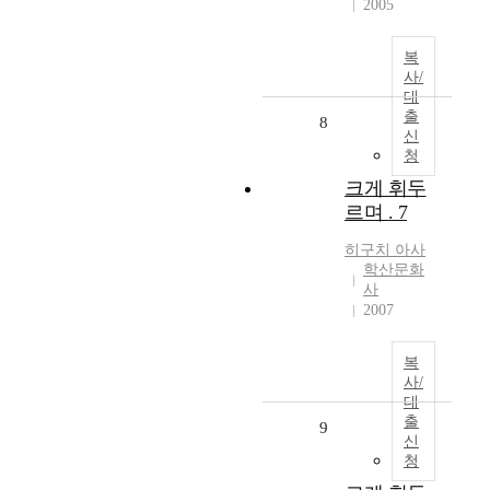
2005
복
사/
대
출
8
신
청
크게 휘두
르며 . 7
히구치
아사
학산문화
사
2007
복
사/
대
출
9
신
청