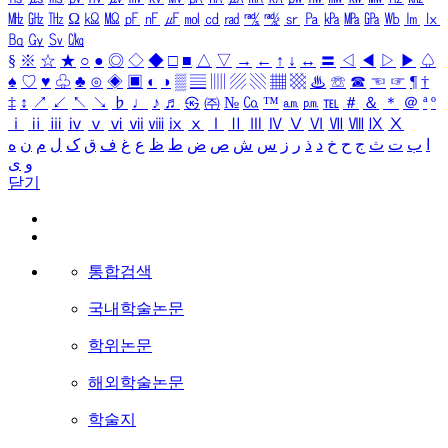
㎒
㎓
㎔
Ω
㏀
㏁
㎊
㎋
㎌
㏖
㏅
㎭
㎮
㎯
㏛
㎩
㎪
㎫
㎬
㏝
㏐
㏓
㏃
㏉
㏜
㏆
§
※
☆
★
○
●
◎
◇
◆
□
■
△
▽
→
←
↑
↓
↔
〓
◁
◀
▷
▶
♤
♠
♡
♥
♧
♣
⊙
◈
▣
◐
◑
▒
▤
▥
▨
▧
▦
▩
♨
☏
☎
☜
☞
¶
†
‡
↕
↗
↙
↖
↘
♭
♩
♪
♬
㉿
㈜
№
㏇
™
㏂
㏘
℡
＃
＆
＊
＠
ª
º
ⅰ
ⅱ
ⅲ
ⅳ
ⅴ
ⅵ
ⅶ
ⅷ
ⅸ
ⅹ
Ⅰ
Ⅱ
Ⅲ
Ⅳ
Ⅴ
Ⅵ
Ⅶ
Ⅷ
Ⅸ
Ⅹ
ا
ب
ت
ث
ج
ح
خ
د
ذ
ر
ز
س
ش
ص
ض
ط
ظ
ع
غ
ف
ق
ک
ل
م
ن
ه
و
ی
닫기
통합검색
국내학술논문
학위논문
해외학술논문
학술지