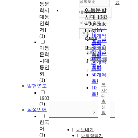
정확도순
료
동문
아동문학
학시
내림차순
정확도
시대 1983
대동
순
인회
10개씩 출력
= Juvenile
내림차순
인기도
저]
literature
순
조회
(1)
10개씩
epoch
연도순
출력
제목순
아동
아동문학시
20개씩
저자순
대동인회
문학
출력
아동문예
발행기
시대
30개씩
사
관순
동인
출력
1983
회
50개씩
(1)
출력
복
발행연도
100개씩
사/
출력
대
1983
출
(1)
신
작성언어
청
한국
어
내보내기
(1)
내책장담기