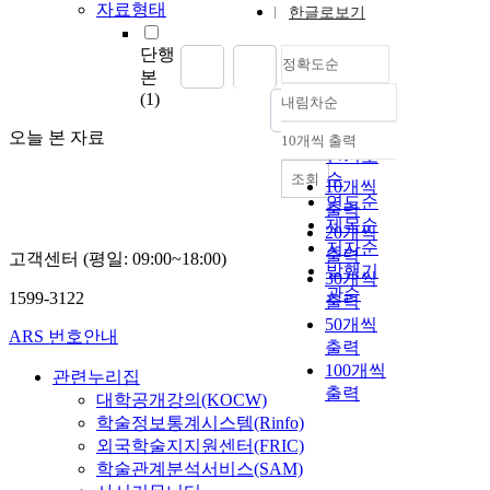
자료형태
한글로보기
단행
정확도순
본
(1)
내림차순
정확도
순
오늘 본 자료
10개씩 출력
내림차순
인기도
순
조회
10개씩
연도순
출력
제목순
20개씩
저자순
출력
고객센터 (평일: 09:00~18:00)
발행기
30개씩
관순
1599-3122
출력
50개씩
ARS 번호안내
출력
100개씩
관련누리집
출력
대학공개강의(KOCW)
학술정보통계시스템(Rinfo)
외국학술지지원센터(FRIC)
학술관계분석서비스(SAM)