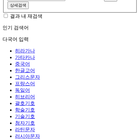
상세검색
결과 내 재검색
인기 검색어
다국어 입력
히라가나
가타카나
중국어
한글고어
그리스문자
프랑스어
독일어
히브리어
괄호기호
학술기호
기술기호
첨자기호
라틴문자
러시아문자