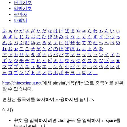
단위기호
일반기호
로마자
아랍어
あ
ぁ
か
が
さ
ざ
た
だ
な
は
ば
ぱ
ま
や
ゃ
ら
わ
ゎ
ん
い
ぃ
き
ぎ
し
じ
ち
ぢ
に
ひ
び
ぴ
み
り
う
ぅ
く
ぐ
す
ず
つ
づ
っ
ぬ
ふ
ぶ
ぷ
む
ゆ
ゅ
る
え
ぇ
け
げ
せ
ぜ
て
で
ね
へ
べ
ぺ
め
れ
お
ぉ
こ
ご
そ
ぞ
と
ど
の
ほ
ぼ
ぽ
も
よ
ょ
ろ
を
ア
ァ
カ
サ
ザ
タ
ダ
ナ
ハ
バ
パ
マ
ヤ
ャ
ラ
ワ
ヮ
ン
イ
ィ
キ
ギ
シ
ジ
チ
ヂ
ニ
ヒ
ビ
ピ
ミ
リ
ウ
ゥ
ク
グ
ス
ズ
ツ
ヅ
ッ
ヌ
フ
ブ
プ
ム
ユ
ュ
ル
エ
ェ
ケ
ゲ
セ
ゼ
テ
デ
ヘ
ベ
ペ
メ
レ
オ
ォ
コ
ゴ
ソ
ゾ
ト
ド
ノ
ホ
ボ
ポ
モ
ヨ
ョ
ロ
ヲ
―
http://chineseinput.net/
에서 pinyin(병음)방식으로 중국어를 변환
할 수 있습니다.
변환된 중국어를 복사하여 사용하시면 됩니다.
예시)
中文 을 입력하시려면
zhongwen
을 입력하시고 space를
누르시면됩니다.