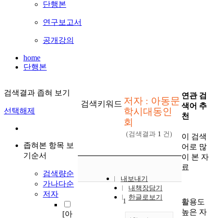
단행본
연구보고서
공개강의
home
단행본
검색결과 좁혀 보기
연관 검
저자 : 아동문
검색키워드
색어 추
학시대동인
선택해제
천
회
(검색결과
1
건)
이 검색
좁혀본 항목 보
어로 많
기순서
이 본 자
료
검색량순
내보내기
가나다순
내책장담기
저자
한글로보기
1
활용도
높은 자
[아