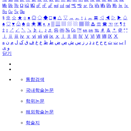
㎒
㎓
㎔
Ω
㏀
㏁
㎊
㎋
㎌
㏖
㏅
㎭
㎮
㎯
㏛
㎩
㎪
㎫
㎬
㏝
㏐
㏓
㏃
㏉
㏜
㏆
§
※
☆
★
○
●
◎
◇
◆
□
■
△
▽
→
←
↑
↓
↔
〓
◁
◀
▷
▶
♤
♠
♡
♥
♧
♣
⊙
◈
▣
◐
◑
▒
▤
▥
▨
▧
▦
▩
♨
☏
☎
☜
☞
¶
†
‡
↕
↗
↙
↖
↘
♭
♩
♪
♬
㉿
㈜
№
㏇
™
㏂
㏘
℡
＃
＆
＊
＠
ª
º
ⅰ
ⅱ
ⅲ
ⅳ
ⅴ
ⅵ
ⅶ
ⅷ
ⅸ
ⅹ
Ⅰ
Ⅱ
Ⅲ
Ⅳ
Ⅴ
Ⅵ
Ⅶ
Ⅷ
Ⅸ
Ⅹ
ا
ب
ت
ث
ج
ح
خ
د
ذ
ر
ز
س
ش
ص
ض
ط
ظ
ع
غ
ف
ق
ک
ل
م
ن
ه
و
ی
닫기
통합검색
국내학술논문
학위논문
해외학술논문
학술지