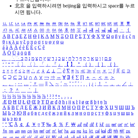
北京 을 입력하시려면
beijing
을 입력하시고 space를 누르
시면 됩니다.
ㅥ
ㅦ
ㅧ
ㅨ
ㅩ
ㅪ
ㅫ
ㅬ
ㅭ
ㅮ
ㅯ
ㅰ
ㅱ
ㅲ
ㅳ
ㅴ
ㅵ
ㅶ
ㅷ
ㅸ
ㅹ
ㅺ
ㅻ
ㅼ
ㅽ
ㅾ
ㅿ
ㆀ
ㆁ
ㆂ
ㆃ
ㆄ
ㆅ
ㆆ
ㆇ
ㆈ
ㆉ
ㆊ
ㆋ
ㆌ
ㆍ
ㆎ
Α
Β
Γ
Δ
Ε
Ζ
Η
Θ
Ι
Κ
Λ
Μ
Ν
Ξ
Ο
Π
Ρ
Σ
Τ
Υ
Φ
Χ
Ψ
Ω
α
β
γ
δ
ε
ζ
η
θ
ι
κ
λ
μ
ν
ξ
ο
π
ρ
σ
τ
υ
φ
χ
ψ
ω
á
à
Á
À
é
è
É
È
ç
Ç
ê
Ä
Ö
Ü
ä
ö
ü
ß
ְ
ֳ
ֲ
ֱ
ָ
ַ
ֵ
ֶ
ִ
ֹ
ּ
ֻ
ׂ
ׁ
ּ
ב
ה
נ
מ
צ
ת
ץ
ש
ד
ג
כ
ע
י
ח
ל
ך
ף
ק
ר
א
ט
ו
ן
ם
פ
‘
’
“
”
〔
〕
〈
〉
「
」
『
』
【
】
＂
（
）
［
］
｛
｝
±
×
÷
≠
≤
≥
∞
∴
♂
♀
∠
⊥
⌒
∂
∇
≡
≒
≪
≫
√
∽
∝
∵
∫
∬
∈
∋
⊆
⊇
⊂
⊃
∪
∩
∧
∨
￢
⇒
⇔
∀
∃
∮
∑
∏
＋
－
＜
＝
＞
、
。
·
‥
…
¨
〃
―
∥
＼
∼
´
～
ˇ
˘
˝
˚
˙
¸
˛
¡
¿
ː
！
＇
，
．
／
：
；
？
＾
＿
｀
｜
½
⅓
⅔
¼
¾
⅛
⅜
⅝
⅞
¹
²
³
⁴
ⁿ
₁
₂
₃
₄
Æ
Ð
Ħ
Ĳ
Ł
Ø
Œ
Þ
Ŧ
Ŋ
æ
đ
ð
ħ
ı
ĳ
ĸ
ŀ
ł
ø
œ
ß
þ
ŧ
ŋ
ŉ
А
Б
В
Г
Д
Е
Ё
Ж
З
И
Й
К
Л
М
Н
О
П
Р
С
Т
У
Ф
Х
Ц
Ч
Ш
Щ
Ъ
Ы
Ь
Э
Ю
Я
а
б
в
г
д
е
ё
ж
з
и
й
к
л
м
н
о
п
р
с
т
у
ф
х
ц
ч
ш
щ
ъ
ы
ь
э
ю
я
′
″
℃
Å
￠
￡
￥
¤
℉
‰
＄
％
Ｆ
￦
㎕
㎖
㎗
ℓ
㎘
㏄
㎣
㎤
㎥
㎦
㎙
㎚
㎛
㎜
㎝
㎞
㎟
㎠
㎡
㎢
㏊
㎍
㎎
㎏
㏏
㎈
㎉
㏈
㎧
㎨
㎰
㎱
㎲
㎳
㎴
㎵
㎶
㎷
㎸
㎹
㎀
㎁
㎂
㎃
㎄
㎺
㎻
㎽
㎾
㎿
㎐
㎑