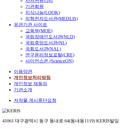
사서커뮤니티
기관회원
지식나눔(LOOK)
의학전자도서관(MEDLIS)
유관기관 사이트
교육부(MOE)
국립장애인도서관(NLD)
국립중앙도서관(NL)
국회도서관(NAL)
연구윤리정보포털(CRE)
사이언스온 (ScienceON)
이용약관
개인정보처리방침
개인정보 재동의
기관소개
저작물 게시중단요청
41061 대구광역시 동구 동내로 64(동내동1119) KERIS빌딩