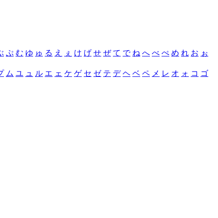
ぶ
ぷ
む
ゆ
ゅ
る
え
ぇ
け
げ
せ
ぜ
て
で
ね
へ
べ
ぺ
め
れ
お
ぉ
プ
ム
ユ
ュ
ル
エ
ェ
ケ
ゲ
セ
ゼ
テ
デ
ヘ
ベ
ペ
メ
レ
オ
ォ
コ
ゴ