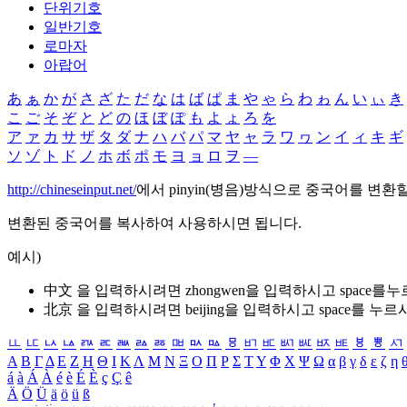
단위기호
일반기호
로마자
아랍어
あ
ぁ
か
が
さ
ざ
た
だ
な
は
ば
ぱ
ま
や
ゃ
ら
わ
ゎ
ん
い
ぃ
き
こ
ご
そ
ぞ
と
ど
の
ほ
ぼ
ぽ
も
よ
ょ
ろ
を
ア
ァ
カ
サ
ザ
タ
ダ
ナ
ハ
バ
パ
マ
ヤ
ャ
ラ
ワ
ヮ
ン
イ
ィ
キ
ギ
ソ
ゾ
ト
ド
ノ
ホ
ボ
ポ
モ
ヨ
ョ
ロ
ヲ
―
http://chineseinput.net/
에서 pinyin(병음)방식으로 중국어를 변환
변환된 중국어를 복사하여 사용하시면 됩니다.
예시)
中文 을 입력하시려면
zhongwen
을 입력하시고 space를
北京 을 입력하시려면
beijing
을 입력하시고 space를 누르
ㅥ
ㅦ
ㅧ
ㅨ
ㅩ
ㅪ
ㅫ
ㅬ
ㅭ
ㅮ
ㅯ
ㅰ
ㅱ
ㅲ
ㅳ
ㅴ
ㅵ
ㅶ
ㅷ
ㅸ
ㅹ
ㅺ
Α
Β
Γ
Δ
Ε
Ζ
Η
Θ
Ι
Κ
Λ
Μ
Ν
Ξ
Ο
Π
Ρ
Σ
Τ
Υ
Φ
Χ
Ψ
Ω
α
β
γ
δ
ε
ζ
η
á
à
Á
À
é
è
É
È
ç
Ç
ê
Ä
Ö
Ü
ä
ö
ü
ß