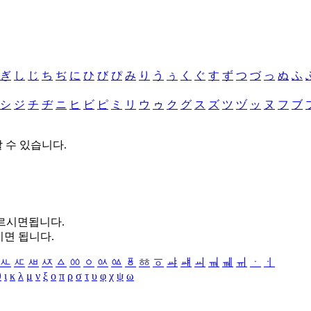
ぎ
し
じ
ち
ぢ
に
ひ
び
ぴ
み
り
う
ぅ
く
ぐ
す
ず
つ
づ
っ
ぬ
ふ
シ
ジ
チ
ヂ
ニ
ヒ
ビ
ピ
ミ
リ
ウ
ゥ
ク
グ
ス
ズ
ツ
ヅ
ッ
ヌ
フ
ブ
할 수 있습니다.
누르시면됩니다.
시면 됩니다.
ㅻ
ㅼ
ㅽ
ㅾ
ㅿ
ㆀ
ㆁ
ㆂ
ㆃ
ㆄ
ㆅ
ㆆ
ㆇ
ㆈ
ㆉ
ㆊ
ㆋ
ㆌ
ㆍ
ㆎ
θ
ι
κ
λ
μ
ν
ξ
ο
π
ρ
σ
τ
υ
φ
χ
ψ
ω