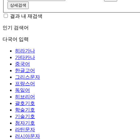
상세검색
결과 내 재검색
인기 검색어
다국어 입력
히라가나
가타카나
중국어
한글고어
그리스문자
프랑스어
독일어
히브리어
괄호기호
학술기호
기술기호
첨자기호
라틴문자
러시아문자