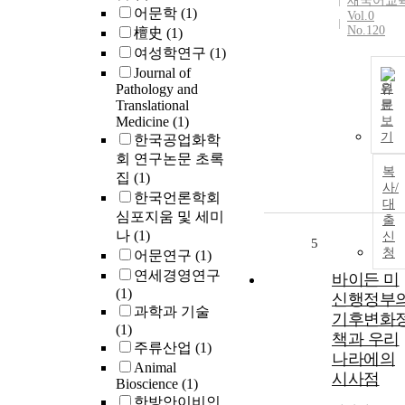
새국어교
어문학
(1)
Vol.0
No.120
檀史
(1)
여성학연구
(1)
Journal of
Pathology and
원
Translational
문
Medicine
(1)
보
기
한국공업화학
회 연구논문 초록
복
집
(1)
사/
한국언론학회
대
심포지움 및 세미
출
나
(1)
신
5
청
어문연구
(1)
연세경영연구
바이든 미
(1)
신행정부
과학과 기술
기후변화
(1)
책과 우리
주류산업
(1)
나라에의
Animal
시사점
Bioscience
(1)
한방안이비인