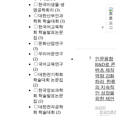
한국미생물·생
명공학회지
(3)
원
대한산부인과
문
학회 학술대회
(3)
보
한국어교육학
기
회 학술발표논문
집
(3)
문화산업연구
(3)
우리어문연구
3
인문융합
(2)
국어교육연구
R&D로 콘
(2)
텐츠 제작
대한전기학회
역량 강화
학술대회 논문집
하라_한류
(2)
의 지속적
한국정보과학
인 성장을
회 학술발표논문
위한 제언
집
(2)
대한전자공학
심상민
회 학술대회
(2)
한국언론