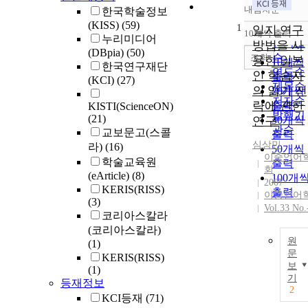
내림차순
한국학술정보
정확도
(KISS)
(59)
1
순
일지 연구
10개씩 출력
내림차
누리미디어
인기도
방법을 사
(DBpia)
(50)
순
조회
용한 일본
10개씩
한국연구재단
연도순
인 학습자
출력
(KCI)
(27)
제목순
의 읽기 전
20개씩
저자순
략에 관한
출력
KISTI(ScienceON)
발행기
(21)
연구
30개씩
관순
교보문고(스콜
출력
심상민
라)
(16)
50개씩
이중언어
학술교육원
출력
회
(eArticle)
(8)
100개
2007
KERIS(RISS)
출력
이중언어
(3)
Vol.33 No.
코리아스칼라
(코리아스칼라)
원
(1)
문
KERIS(RISS)
보
(1)
기
등재정보
2
KCI등재
(71)