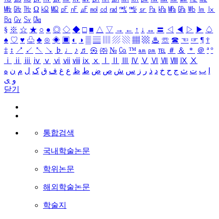
㎒
㎓
㎔
Ω
㏀
㏁
㎊
㎋
㎌
㏖
㏅
㎭
㎮
㎯
㏛
㎩
㎪
㎫
㎬
㏝
㏐
㏓
㏃
㏉
㏜
㏆
§
※
☆
★
○
●
◎
◇
◆
□
■
△
▽
→
←
↑
↓
↔
〓
◁
◀
▷
▶
♤
♠
♡
♥
♧
♣
⊙
◈
▣
◐
◑
▒
▤
▥
▨
▧
▦
▩
♨
☏
☎
☜
☞
¶
†
‡
↕
↗
↙
↖
↘
♭
♩
♪
♬
㉿
㈜
№
㏇
™
㏂
㏘
℡
＃
＆
＊
＠
ª
º
ⅰ
ⅱ
ⅲ
ⅳ
ⅴ
ⅵ
ⅶ
ⅷ
ⅸ
ⅹ
Ⅰ
Ⅱ
Ⅲ
Ⅳ
Ⅴ
Ⅵ
Ⅶ
Ⅷ
Ⅸ
Ⅹ
ا
ب
ت
ث
ج
ح
خ
د
ذ
ر
ز
س
ش
ص
ض
ط
ظ
ع
غ
ف
ق
ک
ل
م
ن
ه
و
ی
닫기
통합검색
국내학술논문
학위논문
해외학술논문
학술지