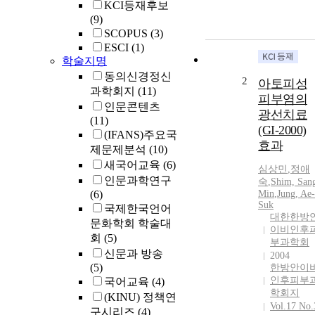
KCI등재후보
(9)
SCOPUS
(3)
ESCI
(1)
학술지명
동의신경정신
2
아토피성
과학회지
(11)
피부염의
인문콘텐츠
광선치료
(11)
(GI-2000)
(IFANS)주요국
효과
제문제분석
(10)
새국어교육
(6)
심상민
,
정애
인문과학연구
숙
,
Shim, San
(6)
Min
,
Jung, Ae-
Suk
국제한국언어
대한한방
문화학회 학술대
이비인후
회
(5)
부과학회
신문과 방송
2004
(5)
한방안이
인후피부
국어교육
(4)
학회지
(KINU) 정책연
Vol.17 No.
구시리즈
(4)