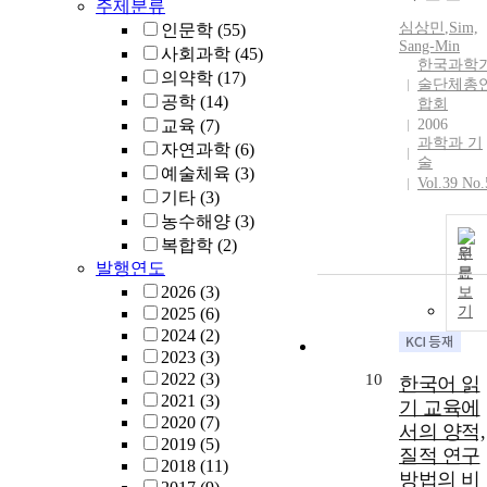
주제분류
심상민
,
Sim,
인문학
(55)
Sang-Min
사회과학
(45)
한국과학
의약학
(17)
술단체총
공학
(14)
합회
교육
(7)
2006
과학과 기
자연과학
(6)
술
예술체육
(3)
Vol.39 No.
기타
(3)
농수해양
(3)
복합학
(2)
원
발행연도
문
2026
(3)
보
기
2025
(6)
2024
(2)
2023
(3)
2022
(3)
10
한국어 읽
2021
(3)
기 교육에
2020
(7)
서의 양적,
2019
(5)
질적 연구
2018
(11)
방법의 비