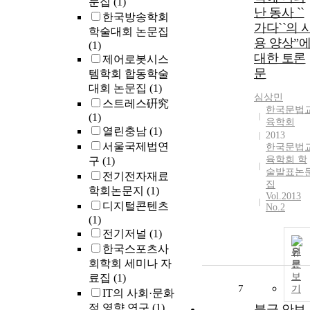
문집
(1)
난 동사 ``
한국방송학회
가다``의 
학술대회 논문집
용 양상”
(1)
대한 토론
제어로봇시스
문
템학회 합동학술
대회 논문집
(1)
심상민
스트레스硏究
한국문법
(1)
육학회
열린충남
(1)
2013
서울국제법연
한국문법
육학회 학
구
(1)
술발표논
전기전자재료
집
학회논문지
(1)
Vol.2013
디지털콘텐츠
No.2
(1)
전기저널
(1)
한국스포츠사
원
회학회 세미나 자
문
보
료집
(1)
7
기
IT의 사회·문화
적 영향 연구
(1)
북극 안보