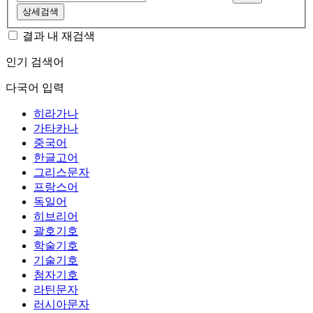
상세검색
결과 내 재검색
인기 검색어
다국어 입력
히라가나
가타카나
중국어
한글고어
그리스문자
프랑스어
독일어
히브리어
괄호기호
학술기호
기술기호
첨자기호
라틴문자
러시아문자