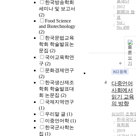
흥재단
한국방송학회
2012
세미나 및 보고서
新聞과 放
(2)
送
Food Science
Vol.-
and Biotechnology
No.498
(2)
한국문법교육
학회 학술발표논
원
문집
(2)
문
국어교육학연
보
구
(2)
기
문화경제연구
(2)
한국생산제조
4
다중언어
학회 학술발표대
사회에서
회 논문집
(2)
읽기 교육
국제지역연구
의 방향
(1)
우리말 글
(1)
심상민
,
조형
한국국어
이중언어학
(1)
육학회
한국군사학논
2019
집
(1)