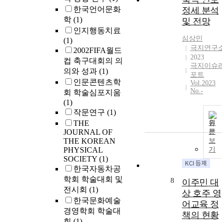
한국언어문화
정세 분석
학
(1)
및 전망
인지행동치료
심상민
(1)
극지연구
2002FIFA월드
2023
컵 축구대회의 의
극지이슈
의와 성과
(1)
포트
인문콘텐츠학
Vol.2023
No.-
회 학술심포지움
(1)
작문연구
(1)
THE
원
JOURNAL OF
문
THE KOREAN
보
PHYSICAL
기
SOCIETY
(1)
한국자동차공
학회 학술대회 및
8
이주민 대
전시회
(1)
상 호주 영
한국문화예술
어교육 정
경영학회 학술대
책의 현황
회
(1)