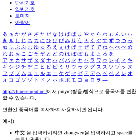
단위기호
일반기호
로마자
아랍어
あ
ぁ
か
が
さ
ざ
た
だ
な
は
ば
ぱ
ま
や
ゃ
ら
わ
ゎ
ん
い
ぃ
き
ぎ
し
じ
ち
ぢ
に
ひ
び
ぴ
み
り
う
ぅ
く
ぐ
す
ず
つ
づ
っ
ぬ
ふ
ぶ
ぷ
む
ゆ
ゅ
る
え
ぇ
け
げ
せ
ぜ
て
で
ね
へ
べ
ぺ
め
れ
お
ぉ
こ
ご
そ
ぞ
と
ど
の
ほ
ぼ
ぽ
も
よ
ょ
ろ
を
ア
ァ
カ
サ
ザ
タ
ダ
ナ
ハ
バ
パ
マ
ヤ
ャ
ラ
ワ
ヮ
ン
イ
ィ
キ
ギ
シ
ジ
チ
ヂ
ニ
ヒ
ビ
ピ
ミ
リ
ウ
ゥ
ク
グ
ス
ズ
ツ
ヅ
ッ
ヌ
フ
ブ
プ
ム
ユ
ュ
ル
エ
ェ
ケ
ゲ
セ
ゼ
テ
デ
ヘ
ベ
ペ
メ
レ
オ
ォ
コ
ゴ
ソ
ゾ
ト
ド
ノ
ホ
ボ
ポ
モ
ヨ
ョ
ロ
ヲ
―
http://chineseinput.net/
에서 pinyin(병음)방식으로 중국어를 변환
할 수 있습니다.
변환된 중국어를 복사하여 사용하시면 됩니다.
예시)
中文 을 입력하시려면
zhongwen
을 입력하시고 space를
누르시면됩니다.