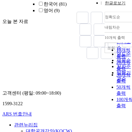
한글로보기
한국어
(81)
영어
(9)
정확도순
오늘 본 자료
내림차순
정확도
순
10개씩 출력
내림차
인기도
순
조회
10개씩
연도순
출력
제목순
20개씩
저자순
출력
발행기
30개씩
관순
출력
50개씩
고객센터 (평일: 09:00~18:00)
출력
100개
1599-3122
출력
ARS 번호안내
관련누리집
대학공개강의(KOCW)