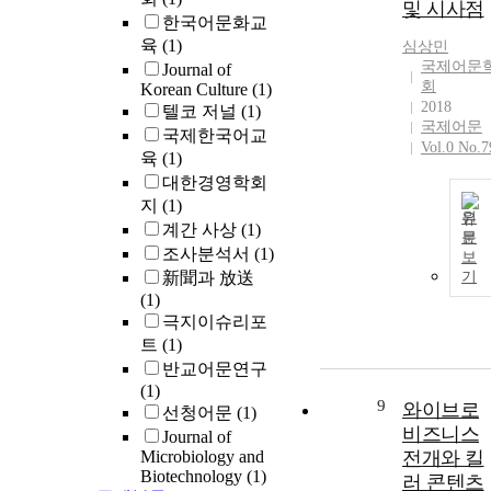
및 시사점
한국어문화교
육
(1)
심상민
국제어문
Journal of
회
Korean Culture
(1)
2018
텔코 저널
(1)
국제어문
국제한국어교
Vol.0 No.7
육
(1)
대한경영학회
지
(1)
원
계간 사상
(1)
문
조사분석서
(1)
보
新聞과 放送
기
(1)
극지이슈리포
트
(1)
반교어문연구
(1)
9
와이브로
선청어문
(1)
비즈니스
Journal of
Microbiology and
전개와 킬
Biotechnology
(1)
러 콘텐츠