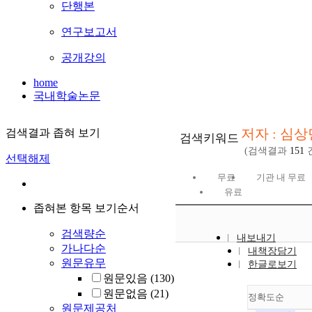
단행본
연구보고서
공개강의
home
국내학술논문
저자 : 심상
검색결과 좁혀 보기
검색키워드
(검색결과
151
선택해제
무료
기관 내 무료
유료
좁혀본 항목 보기순서
검색량순
내보내기
가나다순
내책장담기
원문유무
한글로보기
원문있음
(130)
원문없음
(21)
정확도순
원문제공처