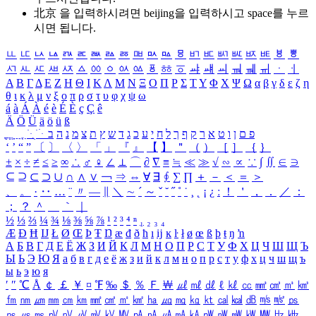
北京 을 입력하시려면
beijing
을 입력하시고 space를 누르
시면 됩니다.
ㅥ
ㅦ
ㅧ
ㅨ
ㅩ
ㅪ
ㅫ
ㅬ
ㅭ
ㅮ
ㅯ
ㅰ
ㅱ
ㅲ
ㅳ
ㅴ
ㅵ
ㅶ
ㅷ
ㅸ
ㅹ
ㅺ
ㅻ
ㅼ
ㅽ
ㅾ
ㅿ
ㆀ
ㆁ
ㆂ
ㆃ
ㆄ
ㆅ
ㆆ
ㆇ
ㆈ
ㆉ
ㆊ
ㆋ
ㆌ
ㆍ
ㆎ
Α
Β
Γ
Δ
Ε
Ζ
Η
Θ
Ι
Κ
Λ
Μ
Ν
Ξ
Ο
Π
Ρ
Σ
Τ
Υ
Φ
Χ
Ψ
Ω
α
β
γ
δ
ε
ζ
η
θ
ι
κ
λ
μ
ν
ξ
ο
π
ρ
σ
τ
υ
φ
χ
ψ
ω
á
à
Á
À
é
è
É
È
ç
Ç
ê
Ä
Ö
Ü
ä
ö
ü
ß
ְ
ֳ
ֲ
ֱ
ָ
ַ
ֵ
ֶ
ִ
ֹ
ּ
ֻ
ׂ
ׁ
ּ
ב
ה
נ
מ
צ
ת
ץ
ש
ד
ג
כ
ע
י
ח
ל
ך
ף
ק
ר
א
ט
ו
ן
ם
פ
‘
’
“
”
〔
〕
〈
〉
「
」
『
』
【
】
＂
（
）
［
］
｛
｝
±
×
÷
≠
≤
≥
∞
∴
♂
♀
∠
⊥
⌒
∂
∇
≡
≒
≪
≫
√
∽
∝
∵
∫
∬
∈
∋
⊆
⊇
⊂
⊃
∪
∩
∧
∨
￢
⇒
⇔
∀
∃
∮
∑
∏
＋
－
＜
＝
＞
、
。
·
‥
…
¨
〃
―
∥
＼
∼
´
～
ˇ
˘
˝
˚
˙
¸
˛
¡
¿
ː
！
＇
，
．
／
：
；
？
＾
＿
｀
｜
½
⅓
⅔
¼
¾
⅛
⅜
⅝
⅞
¹
²
³
⁴
ⁿ
₁
₂
₃
₄
Æ
Ð
Ħ
Ĳ
Ł
Ø
Œ
Þ
Ŧ
Ŋ
æ
đ
ð
ħ
ı
ĳ
ĸ
ŀ
ł
ø
œ
ß
þ
ŧ
ŋ
ŉ
А
Б
В
Г
Д
Е
Ё
Ж
З
И
Й
К
Л
М
Н
О
П
Р
С
Т
У
Ф
Х
Ц
Ч
Ш
Щ
Ъ
Ы
Ь
Э
Ю
Я
а
б
в
г
д
е
ё
ж
з
и
й
к
л
м
н
о
п
р
с
т
у
ф
х
ц
ч
ш
щ
ъ
ы
ь
э
ю
я
′
″
℃
Å
￠
￡
￥
¤
℉
‰
＄
％
Ｆ
￦
㎕
㎖
㎗
ℓ
㎘
㏄
㎣
㎤
㎥
㎦
㎙
㎚
㎛
㎜
㎝
㎞
㎟
㎠
㎡
㎢
㏊
㎍
㎎
㎏
㏏
㎈
㎉
㏈
㎧
㎨
㎰
㎱
㎲
㎳
㎴
㎵
㎶
㎷
㎸
㎹
㎀
㎁
㎂
㎃
㎄
㎺
㎻
㎽
㎾
㎿
㎐
㎑