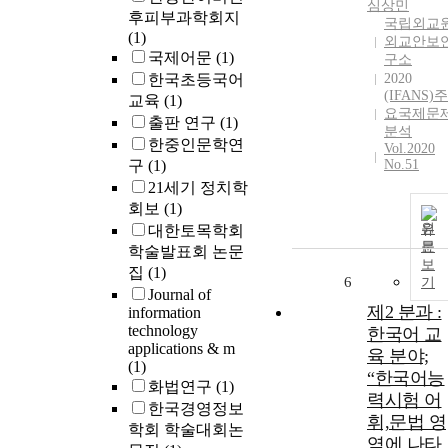
심상민
후피부과학회지
국립외교
(1)
외교안보
국제어문
(1)
구소
한국초등국어
2020
(IFANS)주
교육
(1)
요국제문
출판 연구
(1)
분석
한중인문학연
Vol.2020
구
(1)
No.51
21세기 정치학
회보
(1)
원
대한토목학회
문
학술발표회 논문
보
집
(1)
6
기
Journal of
제2 분과 :
information
technology
한국어 교
applications & m
육 분야;
(1)
“한국어능
화법연구
(1)
력시험 어
한국경영정보
휘,문법 영
학회 학술대회논
역에 나타