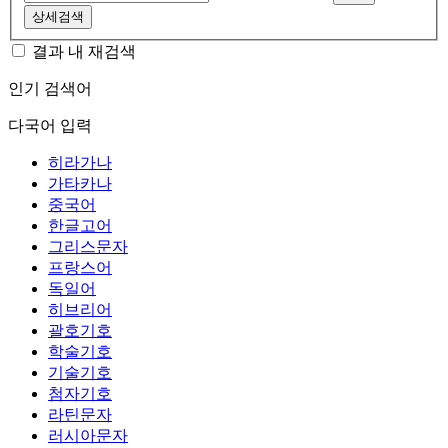
상세검색
결과 내 재검색
인기 검색어
다국어 입력
히라가나
가타카나
중국어
한글고어
그리스문자
프랑스어
독일어
히브리어
괄호기호
학술기호
기술기호
첨자기호
라틴문자
러시아문자