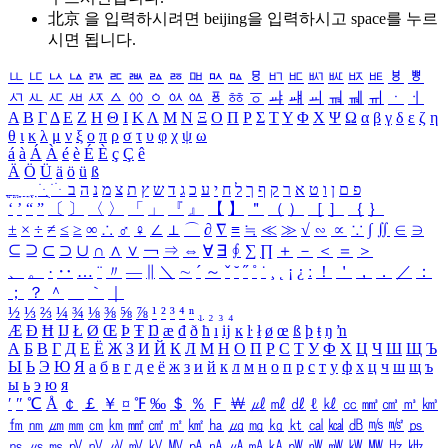
北京 을 입력하시려면
beijing
을 입력하시고 space를 누르
시면 됩니다.
ㅥ
ㅦ
ㅧ
ㅨ
ㅩ
ㅪ
ㅫ
ㅬ
ㅭ
ㅮ
ㅯ
ㅰ
ㅱ
ㅲ
ㅳ
ㅴ
ㅵ
ㅶ
ㅷ
ㅸ
ㅹ
ㅺ
ㅻ
ㅼ
ㅽ
ㅾ
ㅿ
ㆀ
ㆁ
ㆂ
ㆃ
ㆄ
ㆅ
ㆆ
ㆇ
ㆈ
ㆉ
ㆊ
ㆋ
ㆌ
ㆍ
ㆎ
Α
Β
Γ
Δ
Ε
Ζ
Η
Θ
Ι
Κ
Λ
Μ
Ν
Ξ
Ο
Π
Ρ
Σ
Τ
Υ
Φ
Χ
Ψ
Ω
α
β
γ
δ
ε
ζ
η
θ
ι
κ
λ
μ
ν
ξ
ο
π
ρ
σ
τ
υ
φ
χ
ψ
ω
á
à
Á
À
é
è
É
È
ç
Ç
ê
Ä
Ö
Ü
ä
ö
ü
ß
ְ
ֳ
ֲ
ֱ
ָ
ַ
ֵ
ֶ
ִ
ֹ
ּ
ֻ
ׂ
ׁ
ּ
ב
ה
נ
מ
צ
ת
ץ
ש
ד
ג
כ
ע
י
ח
ל
ך
ף
ק
ר
א
ט
ו
ן
ם
פ
‘
’
“
”
〔
〕
〈
〉
「
」
『
』
【
】
＂
（
）
［
］
｛
｝
±
×
÷
≠
≤
≥
∞
∴
♂
♀
∠
⊥
⌒
∂
∇
≡
≒
≪
≫
√
∽
∝
∵
∫
∬
∈
∋
⊆
⊇
⊂
⊃
∪
∩
∧
∨
￢
⇒
⇔
∀
∃
∮
∑
∏
＋
－
＜
＝
＞
、
。
·
‥
…
¨
〃
―
∥
＼
∼
´
～
ˇ
˘
˝
˚
˙
¸
˛
¡
¿
ː
！
＇
，
．
／
：
；
？
＾
＿
｀
｜
½
⅓
⅔
¼
¾
⅛
⅜
⅝
⅞
¹
²
³
⁴
ⁿ
₁
₂
₃
₄
Æ
Ð
Ħ
Ĳ
Ł
Ø
Œ
Þ
Ŧ
Ŋ
æ
đ
ð
ħ
ı
ĳ
ĸ
ŀ
ł
ø
œ
ß
þ
ŧ
ŋ
ŉ
А
Б
В
Г
Д
Е
Ё
Ж
З
И
Й
К
Л
М
Н
О
П
Р
С
Т
У
Ф
Х
Ц
Ч
Ш
Щ
Ъ
Ы
Ь
Э
Ю
Я
а
б
в
г
д
е
ё
ж
з
и
й
к
л
м
н
о
п
р
с
т
у
ф
х
ц
ч
ш
щ
ъ
ы
ь
э
ю
я
′
″
℃
Å
￠
￡
￥
¤
℉
‰
＄
％
Ｆ
￦
㎕
㎖
㎗
ℓ
㎘
㏄
㎣
㎤
㎥
㎦
㎙
㎚
㎛
㎜
㎝
㎞
㎟
㎠
㎡
㎢
㏊
㎍
㎎
㎏
㏏
㎈
㎉
㏈
㎧
㎨
㎰
㎱
㎲
㎳
㎴
㎵
㎶
㎷
㎸
㎹
㎀
㎁
㎂
㎃
㎄
㎺
㎻
㎽
㎾
㎿
㎐
㎑