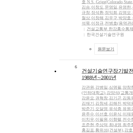
호
,
N.S.
,
Grigg(Colorado
,
State
김승
,
이창도
,
문영일
,
유영한
,
규창
,
장석환
,
정익희
,
김영오
,
철상
,
이창해
,
김우구
,
박양호
,
석묵
,
이정규
,
전병호(용역관
건설교통부 한강홍수통
한국건설기술연구원
원문보기
6
건설기술연구장기발전
1988년∼2001년
강관원
,
강병일
,
심명필
,
양창
(인하대학교)
,
강양석(교통개
강윤모
,
권혁창
,
김기곤
,
김동
김재기
,
김창세
,
김해진
,
박덕
박준기
,
오달영
,
유석종
,
유원
윤주수
,
이선호
,
이윤식
,
이재
이치우
,
이필원
,
이향렬
,
전수
조준현
,
주상덕
,
최내영
,
최주
홍길표
,
황위성(건설부)
,
강호