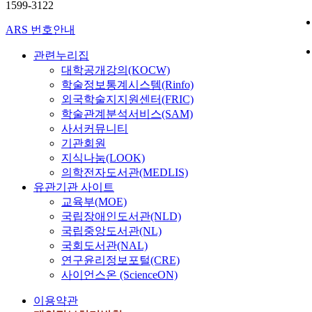
1599-3122
ARS 번호안내
관련누리집
대학공개강의(KOCW)
학술정보통계시스템(Rinfo)
외국학술지지원센터(FRIC)
학술관계분석서비스(SAM)
사서커뮤니티
기관회원
지식나눔(LOOK)
의학전자도서관(MEDLIS)
유관기관 사이트
교육부(MOE)
국립장애인도서관(NLD)
국립중앙도서관(NL)
국회도서관(NAL)
연구윤리정보포털(CRE)
사이언스온 (ScienceON)
이용약관