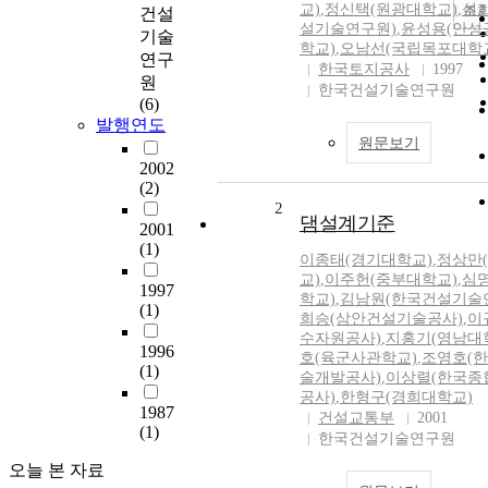
교)
,
정신택(원광대학교)
,
성
조
건설
설기술연구원)
,
윤성용(안성
기술
학교)
,
오남선(국립목포대학
연구
한국토지공사
1997
원
한국건설기술연구원
(6)
발행연도
원문보기
2002
(2)
2
댐설계기준
2001
(1)
이종태(경기대학교)
,
정상만
교)
,
이주헌(중부대학교)
,
심
1997
학교)
,
김남원(한국건설기술
(1)
희승(삼안건설기술공사)
,
이
수자원공사)
,
지홍기(영남대
1996
호(육군사관학교)
,
조영호(
(1)
술개발공사)
,
이상렬(한국종
공사)
,
한형구(경희대학교)
1987
건설교통부
2001
(1)
한국건설기술연구원
오늘 본 자료