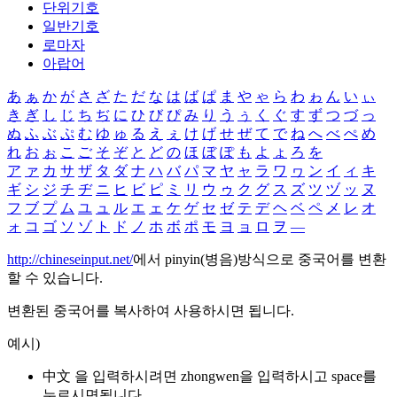
단위기호
일반기호
로마자
아랍어
あ
ぁ
か
が
さ
ざ
た
だ
な
は
ば
ぱ
ま
や
ゃ
ら
わ
ゎ
ん
い
ぃ
き
ぎ
し
じ
ち
ぢ
に
ひ
び
ぴ
み
り
う
ぅ
く
ぐ
す
ず
つ
づ
っ
ぬ
ふ
ぶ
ぷ
む
ゆ
ゅ
る
え
ぇ
け
げ
せ
ぜ
て
で
ね
へ
べ
ぺ
め
れ
お
ぉ
こ
ご
そ
ぞ
と
ど
の
ほ
ぼ
ぽ
も
よ
ょ
ろ
を
ア
ァ
カ
サ
ザ
タ
ダ
ナ
ハ
バ
パ
マ
ヤ
ャ
ラ
ワ
ヮ
ン
イ
ィ
キ
ギ
シ
ジ
チ
ヂ
ニ
ヒ
ビ
ピ
ミ
リ
ウ
ゥ
ク
グ
ス
ズ
ツ
ヅ
ッ
ヌ
フ
ブ
プ
ム
ユ
ュ
ル
エ
ェ
ケ
ゲ
セ
ゼ
テ
デ
ヘ
ベ
ペ
メ
レ
オ
ォ
コ
ゴ
ソ
ゾ
ト
ド
ノ
ホ
ボ
ポ
モ
ヨ
ョ
ロ
ヲ
―
http://chineseinput.net/
에서 pinyin(병음)방식으로 중국어를 변환
할 수 있습니다.
변환된 중국어를 복사하여 사용하시면 됩니다.
예시)
中文 을 입력하시려면
zhongwen
을 입력하시고 space를
누르시면됩니다.