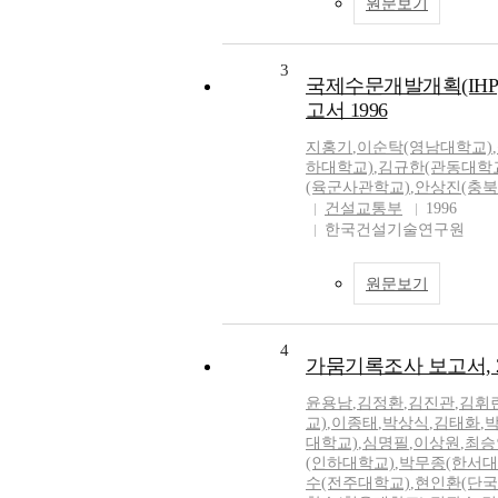
원문보기
3
국제수문개발개획(IH
고서 1996
지홍기
,
이순탁(영남대학교)
,
하대학교)
,
김규한(관동대학
(육군사관학교)
,
안상진(충북
건설교통부
1996
한국건설기술연구원
원문보기
4
가뭄기록조사 보고서, 2
윤용남
,
김정환
,
김진관
,
김휘
교)
,
이종태
,
박상식
,
김태화
,
대학교)
,
심명필
,
이상원
,
최승
(인하대학교)
,
박무종(한서대
수(전주대학교)
,
현인환(단국