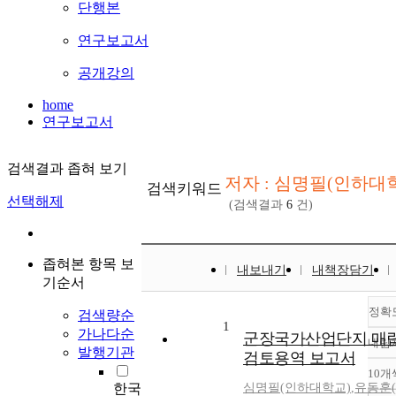
단행본
연구보고서
공개강의
home
연구보고서
검색결과 좁혀 보기
저자 : 심명필(인하대
검색키워드
선택해제
(검색결과
6
건)
좁혀본 항목 보
내보내기
내책장담기
기순서
정확
검색량순
1
가나다순
군장국가산업단지 매
내림
발행기관
검토용역 보고서
10개
한국
심명필(인하대학교)
,
유동훈