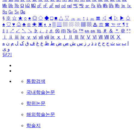
㎒
㎓
㎔
Ω
㏀
㏁
㎊
㎋
㎌
㏖
㏅
㎭
㎮
㎯
㏛
㎩
㎪
㎫
㎬
㏝
㏐
㏓
㏃
㏉
㏜
㏆
§
※
☆
★
○
●
◎
◇
◆
□
■
△
▽
→
←
↑
↓
↔
〓
◁
◀
▷
▶
♤
♠
♡
♥
♧
♣
⊙
◈
▣
◐
◑
▒
▤
▥
▨
▧
▦
▩
♨
☏
☎
☜
☞
¶
†
‡
↕
↗
↙
↖
↘
♭
♩
♪
♬
㉿
㈜
№
㏇
™
㏂
㏘
℡
＃
＆
＊
＠
ª
º
ⅰ
ⅱ
ⅲ
ⅳ
ⅴ
ⅵ
ⅶ
ⅷ
ⅸ
ⅹ
Ⅰ
Ⅱ
Ⅲ
Ⅳ
Ⅴ
Ⅵ
Ⅶ
Ⅷ
Ⅸ
Ⅹ
ا
ب
ت
ث
ج
ح
خ
د
ذ
ر
ز
س
ش
ص
ض
ط
ظ
ع
غ
ف
ق
ک
ل
م
ن
ه
و
ی
닫기
통합검색
국내학술논문
학위논문
해외학술논문
학술지