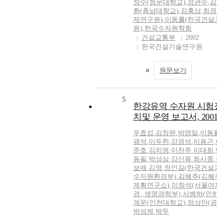
창수(청운대학교)
,
정관수
,
김
환(충남대학교)
,
김홍상
,
최경
제연구원)
,
이동률(한국건설
원)
,
한국수자원학회
건설교통부
2002
한국건설기술연구원
원문보기
5
한강유역 수자원 시험
치및 운영 보고서, 200
우효섭
,
김창완
,
박영일
,
이동
광석
,
이두한
,
강경석
,
이용곤
,
준호
,
김치영
,
이찬주
,
이대희
,
동필
,
박성삼
,
강신욱
,
최시중
,
보애
,
김영
,
정인길(한국건설
수자원환경부)
,
김혜주(김혜
계획연구소)
,
이창석(서울여
경·
,
생명과학부)
,
서병하(인
계운(인천대학교)
,
정상만(공
박성제
,
박두