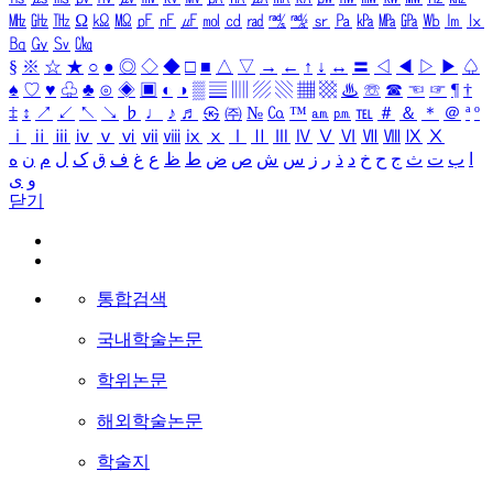
㎒
㎓
㎔
Ω
㏀
㏁
㎊
㎋
㎌
㏖
㏅
㎭
㎮
㎯
㏛
㎩
㎪
㎫
㎬
㏝
㏐
㏓
㏃
㏉
㏜
㏆
§
※
☆
★
○
●
◎
◇
◆
□
■
△
▽
→
←
↑
↓
↔
〓
◁
◀
▷
▶
♤
♠
♡
♥
♧
♣
⊙
◈
▣
◐
◑
▒
▤
▥
▨
▧
▦
▩
♨
☏
☎
☜
☞
¶
†
‡
↕
↗
↙
↖
↘
♭
♩
♪
♬
㉿
㈜
№
㏇
™
㏂
㏘
℡
＃
＆
＊
＠
ª
º
ⅰ
ⅱ
ⅲ
ⅳ
ⅴ
ⅵ
ⅶ
ⅷ
ⅸ
ⅹ
Ⅰ
Ⅱ
Ⅲ
Ⅳ
Ⅴ
Ⅵ
Ⅶ
Ⅷ
Ⅸ
Ⅹ
ا
ب
ت
ث
ج
ح
خ
د
ذ
ر
ز
س
ش
ص
ض
ط
ظ
ع
غ
ف
ق
ک
ل
م
ن
ه
و
ی
닫기
통합검색
국내학술논문
학위논문
해외학술논문
학술지