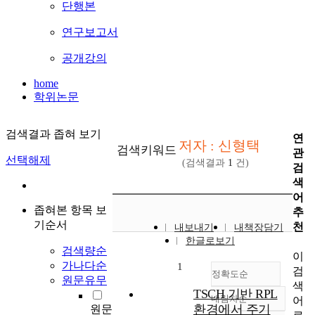
단행본
연구보고서
공개강의
home
학위논문
검색결과 좁혀 보기
연
저자 : 신형택
검색키워드
관
선택해제
(검색결과
1
건)
검
색
어
좁혀본 항목 보
추
기순서
천
내보내기
내책장담기
한글로보기
검색량순
이
가나다순
1
검
정확도순
원문유무
색
TSCH 기반 RPL
내림차순
어
정확도
환경에서 주기
원문