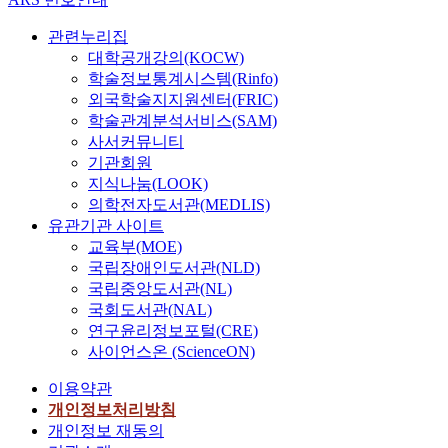
신
링
관련누리집
크
대학공개강의(KOCW)
선
학술정보통계시스템(Rinfo)
택
외국학술지지원센터(FRIC)
이
학술관계분석서비스(SAM)
핵
사서커뮤니티
심
기관회원
사
지식나눔(LOOK)
항
의학전자도서관(MEDLIS)
이
유관기관 사이트
다
교육부(MOE)
.
효
국립장애인도서관(NLD)
과
국립중앙도서관(NL)
적
국회도서관(NAL)
인
연구윤리정보포털(CRE)
링
사이언스온 (ScienceON)
크
품
이용약관
질
개인정보처리방침
평
개인정보 재동의
가