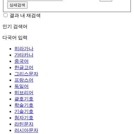
상세검색
결과 내 재검색
인기 검색어
다국어 입력
히라가나
가타카나
중국어
한글고어
그리스문자
프랑스어
독일어
히브리어
괄호기호
학술기호
기술기호
첨자기호
라틴문자
러시아문자