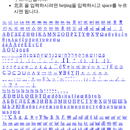
北京 을 입력하시려면
beijing
을 입력하시고 space를 누르
시면 됩니다.
ㅥ
ㅦ
ㅧ
ㅨ
ㅩ
ㅪ
ㅫ
ㅬ
ㅭ
ㅮ
ㅯ
ㅰ
ㅱ
ㅲ
ㅳ
ㅴ
ㅵ
ㅶ
ㅷ
ㅸ
ㅹ
ㅺ
ㅻ
ㅼ
ㅽ
ㅾ
ㅿ
ㆀ
ㆁ
ㆂ
ㆃ
ㆄ
ㆅ
ㆆ
ㆇ
ㆈ
ㆉ
ㆊ
ㆋ
ㆌ
ㆍ
ㆎ
Α
Β
Γ
Δ
Ε
Ζ
Η
Θ
Ι
Κ
Λ
Μ
Ν
Ξ
Ο
Π
Ρ
Σ
Τ
Υ
Φ
Χ
Ψ
Ω
α
β
γ
δ
ε
ζ
η
θ
ι
κ
λ
μ
ν
ξ
ο
π
ρ
σ
τ
υ
φ
χ
ψ
ω
á
à
Á
À
é
è
É
È
ç
Ç
ê
Ä
Ö
Ü
ä
ö
ü
ß
ְ
ֳ
ֲ
ֱ
ָ
ַ
ֵ
ֶ
ִ
ֹ
ּ
ֻ
ׂ
ׁ
ּ
ב
ה
נ
מ
צ
ת
ץ
ש
ד
ג
כ
ע
י
ח
ל
ך
ף
ק
ר
א
ט
ו
ן
ם
פ
‘
’
“
”
〔
〕
〈
〉
「
」
『
』
【
】
＂
（
）
［
］
｛
｝
±
×
÷
≠
≤
≥
∞
∴
♂
♀
∠
⊥
⌒
∂
∇
≡
≒
≪
≫
√
∽
∝
∵
∫
∬
∈
∋
⊆
⊇
⊂
⊃
∪
∩
∧
∨
￢
⇒
⇔
∀
∃
∮
∑
∏
＋
－
＜
＝
＞
、
。
·
‥
…
¨
〃
―
∥
＼
∼
´
～
ˇ
˘
˝
˚
˙
¸
˛
¡
¿
ː
！
＇
，
．
／
：
；
？
＾
＿
｀
｜
½
⅓
⅔
¼
¾
⅛
⅜
⅝
⅞
¹
²
³
⁴
ⁿ
₁
₂
₃
₄
Æ
Ð
Ħ
Ĳ
Ł
Ø
Œ
Þ
Ŧ
Ŋ
æ
đ
ð
ħ
ı
ĳ
ĸ
ŀ
ł
ø
œ
ß
þ
ŧ
ŋ
ŉ
А
Б
В
Г
Д
Е
Ё
Ж
З
И
Й
К
Л
М
Н
О
П
Р
С
Т
У
Ф
Х
Ц
Ч
Ш
Щ
Ъ
Ы
Ь
Э
Ю
Я
а
б
в
г
д
е
ё
ж
з
и
й
к
л
м
н
о
п
р
с
т
у
ф
х
ц
ч
ш
щ
ъ
ы
ь
э
ю
я
′
″
℃
Å
￠
￡
￥
¤
℉
‰
＄
％
Ｆ
￦
㎕
㎖
㎗
ℓ
㎘
㏄
㎣
㎤
㎥
㎦
㎙
㎚
㎛
㎜
㎝
㎞
㎟
㎠
㎡
㎢
㏊
㎍
㎎
㎏
㏏
㎈
㎉
㏈
㎧
㎨
㎰
㎱
㎲
㎳
㎴
㎵
㎶
㎷
㎸
㎹
㎀
㎁
㎂
㎃
㎄
㎺
㎻
㎽
㎾
㎿
㎐
㎑