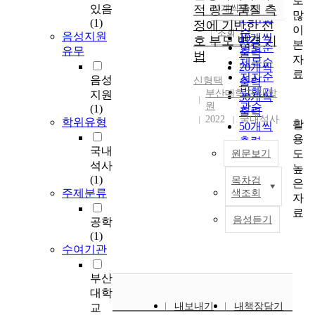
로
순
있음
적 링크 품질 측
10개씩 출력
내림차순
많
인기도
(1)
정에 기반한 선
이
순
조회
음성지원
10개씩
호 부모 변경 기
본
연도순
유무
출력
법
자
제목순
20개씩
료
저자순
음성
신형택
출력
발행기
부산대학교 대학
지원
30개씩
원
관순
(1)
출력
2022
국내석사
학위유형
활
50개씩
용
출력
국내
도
원문보기
100개씩
석사
높
출력
(1)
목차검
은
센
주제분류
색조회
자
서
료
네
음성듣기
공학
트
(1)
워
수여기관
크
에
부산
서
대학
주
내보내기
내책장담기
교
로