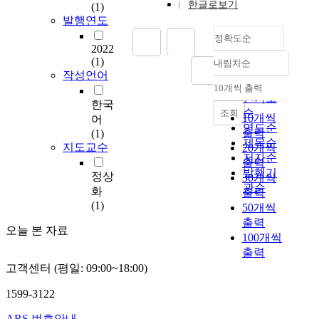
한글로보기
(1)
사
발행연도
용
정확도순
되
2022
는
(1)
내림차순
라
정확도
작성언어
우
순
10개씩 출력
내림차순
팅
인기도
한국
프
순
조회
10개씩
어
로
연도순
출력
(1)
토
제목순
지도교수
20개씩
콜
저자순
출력
은
발행기
정상
30개씩
링
관순
화
출력
크
(1)
50개씩
품
출력
질
오늘 본 자료
100개씩
에
출력
기
반
고객센터 (평일: 09:00~18:00)
을
1599-3122
둔
통
ARS 번호안내