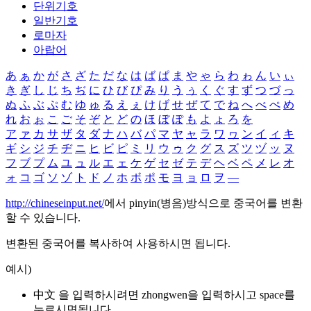
단위기호
일반기호
로마자
아랍어
あ
ぁ
か
が
さ
ざ
た
だ
な
は
ば
ぱ
ま
や
ゃ
ら
わ
ゎ
ん
い
ぃ
き
ぎ
し
じ
ち
ぢ
に
ひ
び
ぴ
み
り
う
ぅ
く
ぐ
す
ず
つ
づ
っ
ぬ
ふ
ぶ
ぷ
む
ゆ
ゅ
る
え
ぇ
け
げ
せ
ぜ
て
で
ね
へ
べ
ぺ
め
れ
お
ぉ
こ
ご
そ
ぞ
と
ど
の
ほ
ぼ
ぽ
も
よ
ょ
ろ
を
ア
ァ
カ
サ
ザ
タ
ダ
ナ
ハ
バ
パ
マ
ヤ
ャ
ラ
ワ
ヮ
ン
イ
ィ
キ
ギ
シ
ジ
チ
ヂ
ニ
ヒ
ビ
ピ
ミ
リ
ウ
ゥ
ク
グ
ス
ズ
ツ
ヅ
ッ
ヌ
フ
ブ
プ
ム
ユ
ュ
ル
エ
ェ
ケ
ゲ
セ
ゼ
テ
デ
ヘ
ベ
ペ
メ
レ
オ
ォ
コ
ゴ
ソ
ゾ
ト
ド
ノ
ホ
ボ
ポ
モ
ヨ
ョ
ロ
ヲ
―
http://chineseinput.net/
에서 pinyin(병음)방식으로 중국어를 변환
할 수 있습니다.
변환된 중국어를 복사하여 사용하시면 됩니다.
예시)
中文 을 입력하시려면
zhongwen
을 입력하시고 space를
누르시면됩니다.