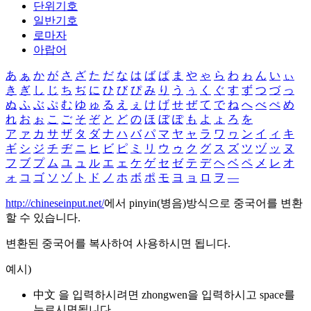
단위기호
일반기호
로마자
아랍어
あ
ぁ
か
が
さ
ざ
た
だ
な
は
ば
ぱ
ま
や
ゃ
ら
わ
ゎ
ん
い
ぃ
き
ぎ
し
じ
ち
ぢ
に
ひ
び
ぴ
み
り
う
ぅ
く
ぐ
す
ず
つ
づ
っ
ぬ
ふ
ぶ
ぷ
む
ゆ
ゅ
る
え
ぇ
け
げ
せ
ぜ
て
で
ね
へ
べ
ぺ
め
れ
お
ぉ
こ
ご
そ
ぞ
と
ど
の
ほ
ぼ
ぽ
も
よ
ょ
ろ
を
ア
ァ
カ
サ
ザ
タ
ダ
ナ
ハ
バ
パ
マ
ヤ
ャ
ラ
ワ
ヮ
ン
イ
ィ
キ
ギ
シ
ジ
チ
ヂ
ニ
ヒ
ビ
ピ
ミ
リ
ウ
ゥ
ク
グ
ス
ズ
ツ
ヅ
ッ
ヌ
フ
ブ
プ
ム
ユ
ュ
ル
エ
ェ
ケ
ゲ
セ
ゼ
テ
デ
ヘ
ベ
ペ
メ
レ
オ
ォ
コ
ゴ
ソ
ゾ
ト
ド
ノ
ホ
ボ
ポ
モ
ヨ
ョ
ロ
ヲ
―
http://chineseinput.net/
에서 pinyin(병음)방식으로 중국어를 변환
할 수 있습니다.
변환된 중국어를 복사하여 사용하시면 됩니다.
예시)
中文 을 입력하시려면
zhongwen
을 입력하시고 space를
누르시면됩니다.