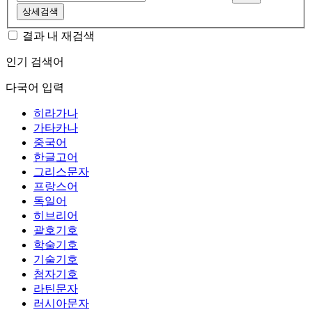
상세검색
결과 내 재검색
인기 검색어
다국어 입력
히라가나
가타카나
중국어
한글고어
그리스문자
프랑스어
독일어
히브리어
괄호기호
학술기호
기술기호
첨자기호
라틴문자
러시아문자