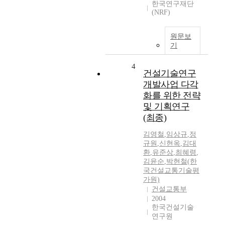
한국연구재단
(NRF)
원문보
기
4
건설기술연구
개발사업 다각
화를 위한 전략
및 기획연구
(최종)
김영철
,
임상규
,
정
규원
,
신현옥
,
김대
환
,
유준상
,
최혜령
,
김윤순
,
박현철(한
국건설교통기술평
가원)
건설교통부
2004
한국건설기술
연구원