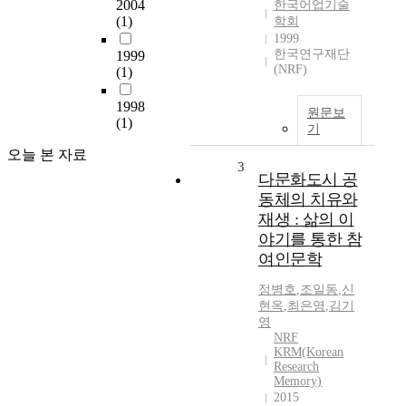
2004
한국어업기술
(1)
학회
1999
한국연구재단
1999
(NRF)
(1)
1998
원문보
(1)
기
오늘 본 자료
3
다문화도시 공
동체의 치유와
재생 : 삶의 이
야기를 통한 참
여인문학
정병호
,
조일동
,
신
현옥
,
최은영
,
김기
영
NRF
KRM(Korean
Research
Memory)
2015