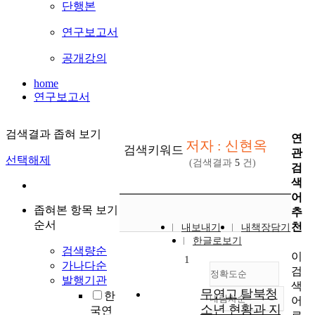
단행본
연구보고서
공개강의
home
연구보고서
검색결과 좁혀 보기
연
저자 : 신현옥
검색키워드
관
선택해제
(검색결과
5
건)
검
색
어
좁혀본 항목 보기
추
순서
천
내보내기
내책장담기
한글로보기
검색량순
이
1
가나다순
검
정확도순
발행기관
색
무연고 탈북청
한
내림차순
어
정확도
소년 현황과 지
국연