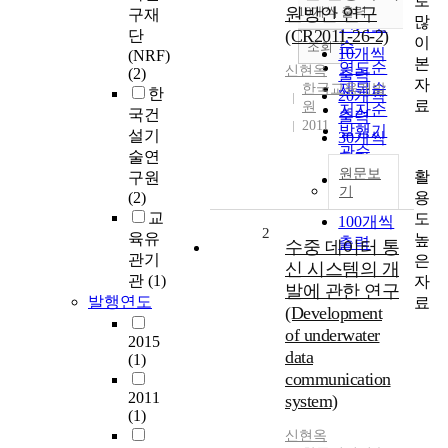
로
순
원방안 연구
10개씩 출력
구재
내림차순
많
인기도
(CR2011-26-2)
단
이
순
조회
10개씩
(NRF)
본
연도순
신현옥
(2)
출력
자
제목순
한국교육개발
한
20개씩
료
원
저자순
국건
출력
2011
발행기
설기
30개씩
관순
술연
출력
원문보
활
구원
50개씩
기
용
(2)
출력
교
도
100개씩
2
육유
높
출력
수중 데이터 통
관기
은
신 시스템의 개
관
(1)
자
발에 관한 연구
발행연도
료
(Development
of underwater
2015
data
(1)
communication
2011
system)
(1)
신현옥