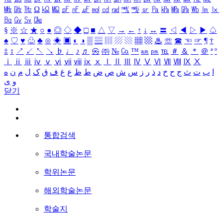
㎒
㎓
㎔
Ω
㏀
㏁
㎊
㎋
㎌
㏖
㏅
㎭
㎮
㎯
㏛
㎩
㎪
㎫
㎬
㏝
㏐
㏓
㏃
㏉
㏜
㏆
§
※
☆
★
○
●
◎
◇
◆
□
■
△
▽
→
←
↑
↓
↔
〓
◁
◀
▷
▶
♤
♠
♡
♥
♧
♣
⊙
◈
▣
◐
◑
▒
▤
▥
▨
▧
▦
▩
♨
☏
☎
☜
☞
¶
†
‡
↕
↗
↙
↖
↘
♭
♩
♪
♬
㉿
㈜
№
㏇
™
㏂
㏘
℡
＃
＆
＊
＠
ª
º
ⅰ
ⅱ
ⅲ
ⅳ
ⅴ
ⅵ
ⅶ
ⅷ
ⅸ
ⅹ
Ⅰ
Ⅱ
Ⅲ
Ⅳ
Ⅴ
Ⅵ
Ⅶ
Ⅷ
Ⅸ
Ⅹ
ا
ب
ت
ث
ج
ح
خ
د
ذ
ر
ز
س
ش
ص
ض
ط
ظ
ع
غ
ف
ق
ک
ل
م
ن
ه
و
ی
닫기
통합검색
국내학술논문
학위논문
해외학술논문
학술지