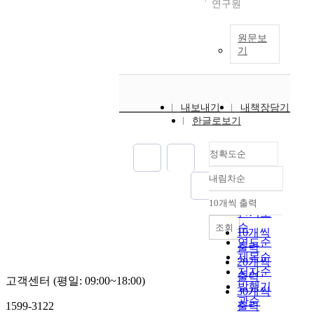
연구원
원문보
기
내보내기
내책장담기
한글로보기
정확도순
내림차순
정확도
순
10개씩 출력
내림차순
인기도
순
조회
10개씩
연도순
출력
제목순
20개씩
저자순
출력
고객센터 (평일: 09:00~18:00)
발행기
30개씩
관순
1599-3122
출력