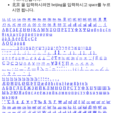
北京 을 입력하시려면
beijing
을 입력하시고 space를 누르
시면 됩니다.
ㅥ
ㅦ
ㅧ
ㅨ
ㅩ
ㅪ
ㅫ
ㅬ
ㅭ
ㅮ
ㅯ
ㅰ
ㅱ
ㅲ
ㅳ
ㅴ
ㅵ
ㅶ
ㅷ
ㅸ
ㅹ
ㅺ
ㅻ
ㅼ
ㅽ
ㅾ
ㅿ
ㆀ
ㆁ
ㆂ
ㆃ
ㆄ
ㆅ
ㆆ
ㆇ
ㆈ
ㆉ
ㆊ
ㆋ
ㆌ
ㆍ
ㆎ
Α
Β
Γ
Δ
Ε
Ζ
Η
Θ
Ι
Κ
Λ
Μ
Ν
Ξ
Ο
Π
Ρ
Σ
Τ
Υ
Φ
Χ
Ψ
Ω
α
β
γ
δ
ε
ζ
η
θ
ι
κ
λ
μ
ν
ξ
ο
π
ρ
σ
τ
υ
φ
χ
ψ
ω
á
à
Á
À
é
è
É
È
ç
Ç
ê
Ä
Ö
Ü
ä
ö
ü
ß
ְ
ֳ
ֲ
ֱ
ָ
ַ
ֵ
ֶ
ִ
ֹ
ּ
ֻ
ׂ
ׁ
ּ
ב
ה
נ
מ
צ
ת
ץ
ש
ד
ג
כ
ע
י
ח
ל
ך
ף
ק
ר
א
ט
ו
ן
ם
פ
‘
’
“
”
〔
〕
〈
〉
「
」
『
』
【
】
＂
（
）
［
］
｛
｝
±
×
÷
≠
≤
≥
∞
∴
♂
♀
∠
⊥
⌒
∂
∇
≡
≒
≪
≫
√
∽
∝
∵
∫
∬
∈
∋
⊆
⊇
⊂
⊃
∪
∩
∧
∨
￢
⇒
⇔
∀
∃
∮
∑
∏
＋
－
＜
＝
＞
、
。
·
‥
…
¨
〃
―
∥
＼
∼
´
～
ˇ
˘
˝
˚
˙
¸
˛
¡
¿
ː
！
＇
，
．
／
：
；
？
＾
＿
｀
｜
½
⅓
⅔
¼
¾
⅛
⅜
⅝
⅞
¹
²
³
⁴
ⁿ
₁
₂
₃
₄
Æ
Ð
Ħ
Ĳ
Ł
Ø
Œ
Þ
Ŧ
Ŋ
æ
đ
ð
ħ
ı
ĳ
ĸ
ŀ
ł
ø
œ
ß
þ
ŧ
ŋ
ŉ
А
Б
В
Г
Д
Е
Ё
Ж
З
И
Й
К
Л
М
Н
О
П
Р
С
Т
У
Ф
Х
Ц
Ч
Ш
Щ
Ъ
Ы
Ь
Э
Ю
Я
а
б
в
г
д
е
ё
ж
з
и
й
к
л
м
н
о
п
р
с
т
у
ф
х
ц
ч
ш
щ
ъ
ы
ь
э
ю
я
′
″
℃
Å
￠
￡
￥
¤
℉
‰
＄
％
Ｆ
￦
㎕
㎖
㎗
ℓ
㎘
㏄
㎣
㎤
㎥
㎦
㎙
㎚
㎛
㎜
㎝
㎞
㎟
㎠
㎡
㎢
㏊
㎍
㎎
㎏
㏏
㎈
㎉
㏈
㎧
㎨
㎰
㎱
㎲
㎳
㎴
㎵
㎶
㎷
㎸
㎹
㎀
㎁
㎂
㎃
㎄
㎺
㎻
㎽
㎾
㎿
㎐
㎑