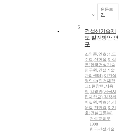
원문보
기
5
건설신기술제
도 발전방안 연
구
조영준
,
안호성
,
도
주희
,
신현옥
,
이상
은(한국건설기술
연구원
,
건설기술
관리센터)
,
이찬식
,
정인수(인천대학
교)
,
현창택
,
서용
칠
,
김광인(서울시
립대학교)
,
김창세
,
이필원
,
박효성
,
김
운회
,
전만경
,
이기
호(건설교통부)
건설교통부
1998
한국건설기술