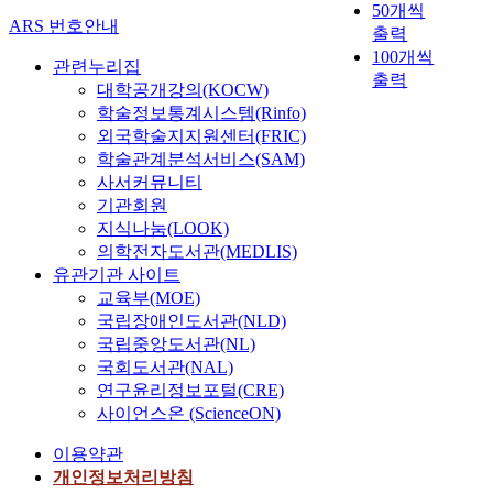
50개씩
ARS 번호안내
출력
100개씩
관련누리집
출력
대학공개강의(KOCW)
학술정보통계시스템(Rinfo)
외국학술지지원센터(FRIC)
학술관계분석서비스(SAM)
사서커뮤니티
기관회원
지식나눔(LOOK)
의학전자도서관(MEDLIS)
유관기관 사이트
교육부(MOE)
국립장애인도서관(NLD)
국립중앙도서관(NL)
국회도서관(NAL)
연구윤리정보포털(CRE)
사이언스온 (ScienceON)
이용약관
개인정보처리방침