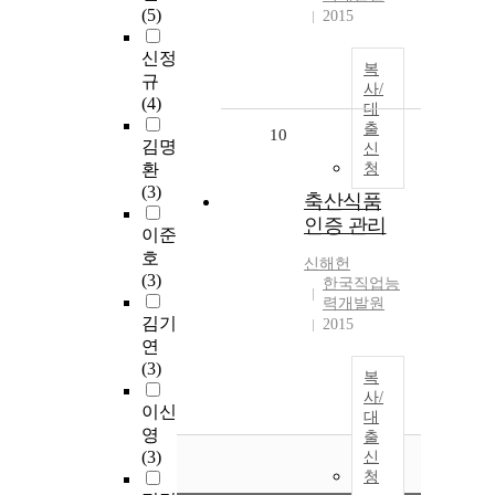
(5)
2015
신정
복
규
사/
(4)
대
출
10
김명
신
환
청
(3)
축산식품
인증 관리
이준
호
신해헌
(3)
한국직업능
력개발원
김기
2015
연
(3)
복
사/
이신
대
영
출
(3)
신
청