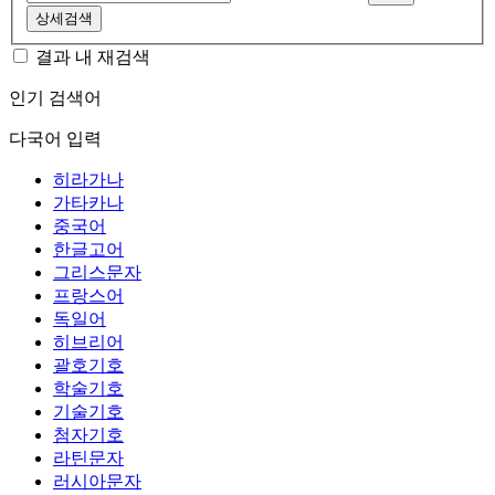
상세검색
결과 내 재검색
인기 검색어
다국어 입력
히라가나
가타카나
중국어
한글고어
그리스문자
프랑스어
독일어
히브리어
괄호기호
학술기호
기술기호
첨자기호
라틴문자
러시아문자