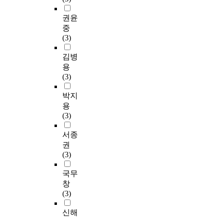
권윤
중
(3)
김병
용
(3)
박지
용
(3)
서종
권
(3)
국무
창
(3)
신해