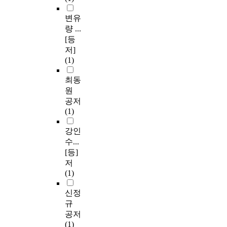
변유
량 ...
[등
저]
(1)
최동
원
공저
(1)
강인
수...
[등]
저
(1)
신정
규
공저
(1)