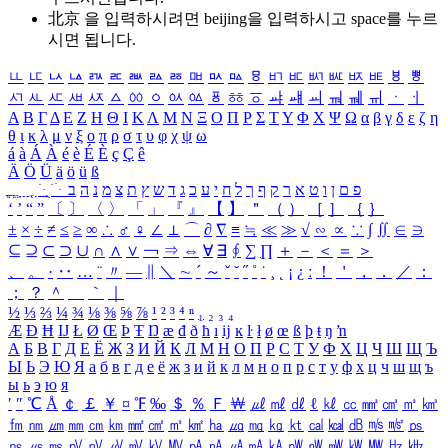
北京 을 입력하시려면
beijing
을 입력하시고 space를 누르
시면 됩니다.
ㅥ
ㅦ
ㅧ
ㅨ
ㅩ
ㅪ
ㅫ
ㅬ
ㅭ
ㅮ
ㅯ
ㅰ
ㅱ
ㅲ
ㅳ
ㅴ
ㅵ
ㅶ
ㅷ
ㅸ
ㅹ
ㅺ
ㅻ
ㅼ
ㅽ
ㅾ
ㅿ
ㆀ
ㆁ
ㆂ
ㆃ
ㆄ
ㆅ
ㆆ
ㆇ
ㆈ
ㆉ
ㆊ
ㆋ
ㆌ
ㆍ
ㆎ
Α
Β
Γ
Δ
Ε
Ζ
Η
Θ
Ι
Κ
Λ
Μ
Ν
Ξ
Ο
Π
Ρ
Σ
Τ
Υ
Φ
Χ
Ψ
Ω
α
β
γ
δ
ε
ζ
η
θ
ι
κ
λ
μ
ν
ξ
ο
π
ρ
σ
τ
υ
φ
χ
ψ
ω
á
à
Á
À
é
è
É
È
ç
Ç
ê
Ä
Ö
Ü
ä
ö
ü
ß
ְ
ֳ
ֲ
ֱ
ָ
ַ
ֵ
ֶ
ִ
ֹ
ּ
ֻ
ׂ
ׁ
ּ
ב
ה
נ
מ
צ
ת
ץ
ש
ד
ג
כ
ע
י
ח
ל
ך
ף
ק
ר
א
ט
ו
ן
ם
פ
‘
’
“
”
〔
〕
〈
〉
「
」
『
』
【
】
＂
（
）
［
］
｛
｝
±
×
÷
≠
≤
≥
∞
∴
♂
♀
∠
⊥
⌒
∂
∇
≡
≒
≪
≫
√
∽
∝
∵
∫
∬
∈
∋
⊆
⊇
⊂
⊃
∪
∩
∧
∨
￢
⇒
⇔
∀
∃
∮
∑
∏
＋
－
＜
＝
＞
、
。
·
‥
…
¨
〃
―
∥
＼
∼
´
～
ˇ
˘
˝
˚
˙
¸
˛
¡
¿
ː
！
＇
，
．
／
：
；
？
＾
＿
｀
｜
½
⅓
⅔
¼
¾
⅛
⅜
⅝
⅞
¹
²
³
⁴
ⁿ
₁
₂
₃
₄
Æ
Ð
Ħ
Ĳ
Ł
Ø
Œ
Þ
Ŧ
Ŋ
æ
đ
ð
ħ
ı
ĳ
ĸ
ŀ
ł
ø
œ
ß
þ
ŧ
ŋ
ŉ
А
Б
В
Г
Д
Е
Ё
Ж
З
И
Й
К
Л
М
Н
О
П
Р
С
Т
У
Ф
Х
Ц
Ч
Ш
Щ
Ъ
Ы
Ь
Э
Ю
Я
а
б
в
г
д
е
ё
ж
з
и
й
к
л
м
н
о
п
р
с
т
у
ф
х
ц
ч
ш
щ
ъ
ы
ь
э
ю
я
′
″
℃
Å
￠
￡
￥
¤
℉
‰
＄
％
Ｆ
￦
㎕
㎖
㎗
ℓ
㎘
㏄
㎣
㎤
㎥
㎦
㎙
㎚
㎛
㎜
㎝
㎞
㎟
㎠
㎡
㎢
㏊
㎍
㎎
㎏
㏏
㎈
㎉
㏈
㎧
㎨
㎰
㎱
㎲
㎳
㎴
㎵
㎶
㎷
㎸
㎹
㎀
㎁
㎂
㎃
㎄
㎺
㎻
㎽
㎾
㎿
㎐
㎑