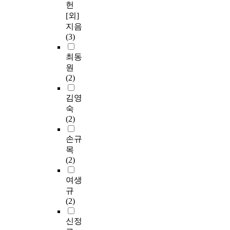
헌
[외]
지음
(3)
최동
원
(2)
김영
숙
(2)
손규
목
(2)
여생
규
(2)
신정