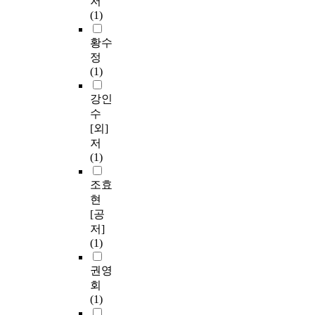
저
(1)
황수
정
(1)
강인
수
[외]
저
(1)
조효
현
[공
저]
(1)
권영
회
(1)