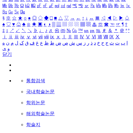
㎒
㎓
㎔
Ω
㏀
㏁
㎊
㎋
㎌
㏖
㏅
㎭
㎮
㎯
㏛
㎩
㎪
㎫
㎬
㏝
㏐
㏓
㏃
㏉
㏜
㏆
§
※
☆
★
○
●
◎
◇
◆
□
■
△
▽
→
←
↑
↓
↔
〓
◁
◀
▷
▶
♤
♠
♡
♥
♧
♣
⊙
◈
▣
◐
◑
▒
▤
▥
▨
▧
▦
▩
♨
☏
☎
☜
☞
¶
†
‡
↕
↗
↙
↖
↘
♭
♩
♪
♬
㉿
㈜
№
㏇
™
㏂
㏘
℡
＃
＆
＊
＠
ª
º
ⅰ
ⅱ
ⅲ
ⅳ
ⅴ
ⅵ
ⅶ
ⅷ
ⅸ
ⅹ
Ⅰ
Ⅱ
Ⅲ
Ⅳ
Ⅴ
Ⅵ
Ⅶ
Ⅷ
Ⅸ
Ⅹ
ا
ب
ت
ث
ج
ح
خ
د
ذ
ر
ز
س
ش
ص
ض
ط
ظ
ع
غ
ف
ق
ک
ل
م
ن
ه
و
ی
닫기
통합검색
국내학술논문
학위논문
해외학술논문
학술지