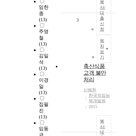
복
임한
사/
대
종
출
(13)
3
신
청
주영
철
목
(13)
차
보
김일
기
석
축산식품
(13)
고객 불만
처리
이경
일
신해헌
(13)
한국직업능
력개발원
집필
2015
진
(13)
복
사/
임동
대
균