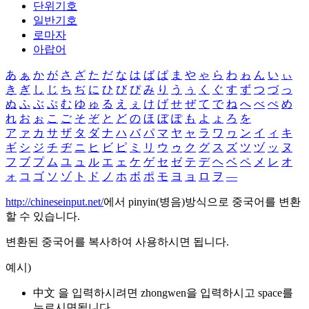
단위기호
일반기호
로마자
아랍어
あ
ぁ
か
が
さ
ざ
た
だ
な
は
ば
ぱ
ま
や
ゃ
ら
わ
ゎ
ん
い
ぃ
き
ぎ
し
じ
ち
ぢ
に
ひ
び
ぴ
み
り
う
ぅ
く
ぐ
す
ず
つ
づ
っ
ぬ
ふ
ぶ
ぷ
む
ゆ
ゅ
る
え
ぇ
け
げ
せ
ぜ
て
で
ね
へ
べ
ぺ
め
れ
お
ぉ
こ
ご
そ
ぞ
と
ど
の
ほ
ぼ
ぽ
も
よ
ょ
ろ
を
ア
ァ
カ
サ
ザ
タ
ダ
ナ
ハ
バ
パ
マ
ヤ
ャ
ラ
ワ
ヮ
ン
イ
ィ
キ
ギ
シ
ジ
チ
ヂ
ニ
ヒ
ビ
ピ
ミ
リ
ウ
ゥ
ク
グ
ス
ズ
ツ
ヅ
ッ
ヌ
フ
ブ
プ
ム
ユ
ュ
ル
エ
ェ
ケ
ゲ
セ
ゼ
テ
デ
ヘ
ベ
ペ
メ
レ
オ
ォ
コ
ゴ
ソ
ゾ
ト
ド
ノ
ホ
ボ
ポ
モ
ヨ
ョ
ロ
ヲ
―
http://chineseinput.net/
에서 pinyin(병음)방식으로 중국어를 변환
할 수 있습니다.
변환된 중국어를 복사하여 사용하시면 됩니다.
예시)
中文 을 입력하시려면
zhongwen
을 입력하시고 space를
누르시면됩니다.