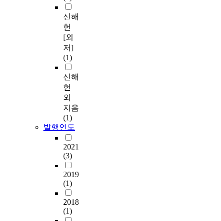
신해
헌
[외
저]
(1)
신해
헌
외
지음
(1)
발행연도
2021
(3)
2019
(1)
2018
(1)