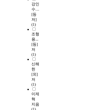
강인
수…
[등
저]
(1)
조형
용...
[등]
저
(1)
신해
헌
[외]
저
(1)
이제
혁
지음
(1)