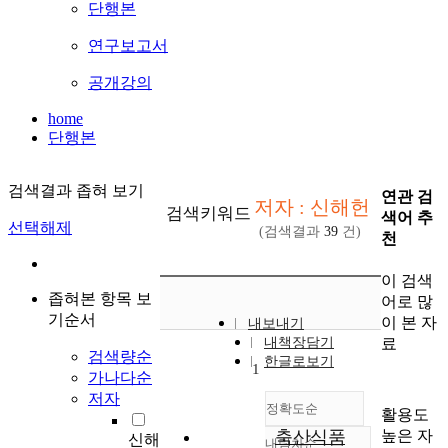
단행본
연구보고서
공개강의
home
단행본
검색결과 좁혀 보기
연관 검
저자 : 신해헌
검색키워드
색어 추
선택해제
(검색결과
39
건)
천
이 검색
좁혀본 항목 보
어로 많
기순서
이 본 자
내보내기
료
내책장담기
검색량순
한글로보기
1
가나다순
저자
정확도순
활용도
높은 자
축산식품
신해
내림차순