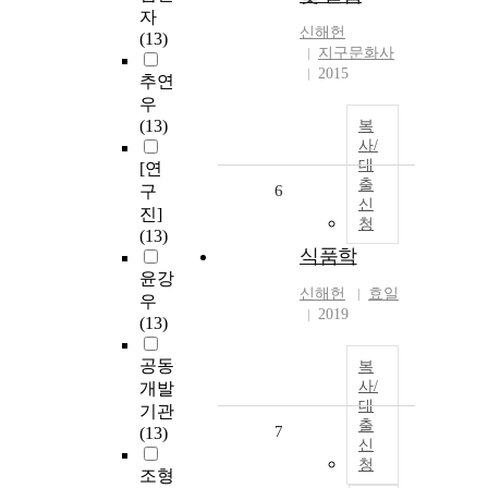
자
신해헌
(13)
지구문화사
2015
추연
우
(13)
복
사/
대
[연
출
구
6
신
진]
청
(13)
식품학
윤강
신해헌
효일
우
2019
(13)
공동
복
사/
개발
대
기관
출
7
(13)
신
청
조형