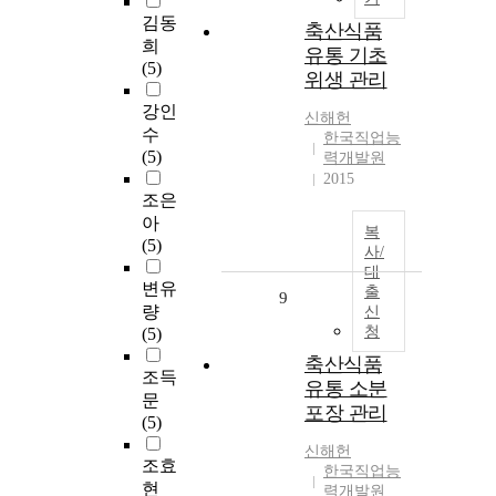
김동
축산식품
희
유통 기초
(5)
위생 관리
강인
신해헌
수
한국직업능
(5)
력개발원
2015
조은
아
복
(5)
사/
대
변유
출
9
량
신
청
(5)
축산식품
조득
유통 소분
문
포장 관리
(5)
신해헌
조효
한국직업능
현
력개발원