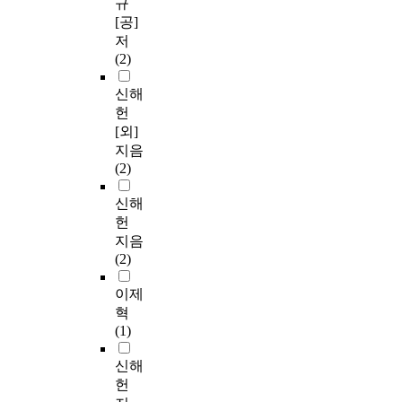
규
[공]
저
(2)
신해
헌
[외]
지음
(2)
신해
헌
지음
(2)
이제
혁
(1)
신해
헌