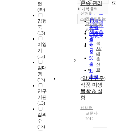
정확도
료
운송 관리
헌
순
10개씩 출력
(39)
내림차순
인기도
신해헌
한국직업능
순
조회
김형
10개씩
력개발원
연도순
국
출력
2015
제목순
(13)
20개씩
저자순
출력
발행기
복
이영
30개씩
사/
관순
기
출력
대
(13)
50개씩
출
2
출력
신
김대
청
100개씩
영
출력
(알기 쉬운)
(13)
식품 미생
물학 & 실
연구
기관
험
(13)
신해헌
교문사
김의
2012
수
(13)