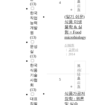
출
4
(13)
신
청
한국
(알기 쉬운)
직업
식품 미생
능력
물학 & 실
개발
험 = Food
원
microbiology
(13)
신해헌
문성
교문사
실
2014
(13)
한국
복
사/
식품
대
기술
출
5
사협
신
회
청
(13)
식품가공저
장학 : 원론
대표
및 실습
집필