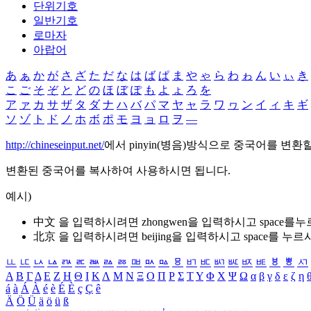
단위기호
일반기호
로마자
아랍어
あ
ぁ
か
が
さ
ざ
た
だ
な
は
ば
ぱ
ま
や
ゃ
ら
わ
ゎ
ん
い
ぃ
き
こ
ご
そ
ぞ
と
ど
の
ほ
ぼ
ぽ
も
よ
ょ
ろ
を
ア
ァ
カ
サ
ザ
タ
ダ
ナ
ハ
バ
パ
マ
ヤ
ャ
ラ
ワ
ヮ
ン
イ
ィ
キ
ギ
ソ
ゾ
ト
ド
ノ
ホ
ボ
ポ
モ
ヨ
ョ
ロ
ヲ
―
http://chineseinput.net/
에서 pinyin(병음)방식으로 중국어를 변환
변환된 중국어를 복사하여 사용하시면 됩니다.
예시)
中文 을 입력하시려면
zhongwen
을 입력하시고 space를
北京 을 입력하시려면
beijing
을 입력하시고 space를 누르
ㅥ
ㅦ
ㅧ
ㅨ
ㅩ
ㅪ
ㅫ
ㅬ
ㅭ
ㅮ
ㅯ
ㅰ
ㅱ
ㅲ
ㅳ
ㅴ
ㅵ
ㅶ
ㅷ
ㅸ
ㅹ
ㅺ
Α
Β
Γ
Δ
Ε
Ζ
Η
Θ
Ι
Κ
Λ
Μ
Ν
Ξ
Ο
Π
Ρ
Σ
Τ
Υ
Φ
Χ
Ψ
Ω
α
β
γ
δ
ε
ζ
η
á
à
Á
À
é
è
É
È
ç
Ç
ê
Ä
Ö
Ü
ä
ö
ü
ß