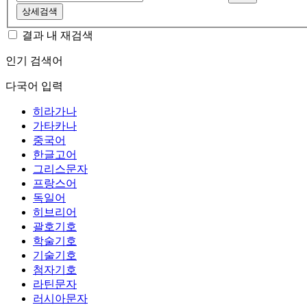
상세검색
결과 내 재검색
인기 검색어
다국어 입력
히라가나
가타카나
중국어
한글고어
그리스문자
프랑스어
독일어
히브리어
괄호기호
학술기호
기술기호
첨자기호
라틴문자
러시아문자