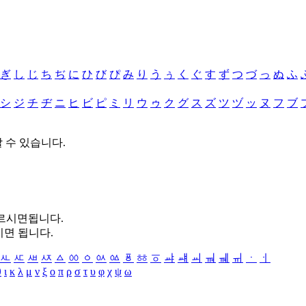
ぎ
し
じ
ち
ぢ
に
ひ
び
ぴ
み
り
う
ぅ
く
ぐ
す
ず
つ
づ
っ
ぬ
ふ
シ
ジ
チ
ヂ
ニ
ヒ
ビ
ピ
ミ
リ
ウ
ゥ
ク
グ
ス
ズ
ツ
ヅ
ッ
ヌ
フ
ブ
할 수 있습니다.
누르시면됩니다.
시면 됩니다.
ㅻ
ㅼ
ㅽ
ㅾ
ㅿ
ㆀ
ㆁ
ㆂ
ㆃ
ㆄ
ㆅ
ㆆ
ㆇ
ㆈ
ㆉ
ㆊ
ㆋ
ㆌ
ㆍ
ㆎ
θ
ι
κ
λ
μ
ν
ξ
ο
π
ρ
σ
τ
υ
φ
χ
ψ
ω