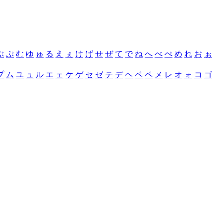
ぶ
ぷ
む
ゆ
ゅ
る
え
ぇ
け
げ
せ
ぜ
て
で
ね
へ
べ
ぺ
め
れ
お
ぉ
プ
ム
ユ
ュ
ル
エ
ェ
ケ
ゲ
セ
ゼ
テ
デ
ヘ
ベ
ペ
メ
レ
オ
ォ
コ
ゴ