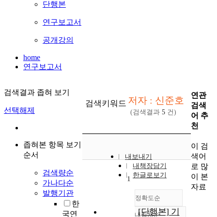
단행본
연구보고서
공개강의
home
연구보고서
검색결과 좁혀 보기
연관
저자 : 신준호
검색키워드
검색
선택해제
(검색결과
5
건)
어 추
천
좁혀본 항목 보기
이 검
순서
색어
내보내기
로 많
내책장담기
검색량순
한글로보기
이 본
1
가나다순
자료
발행기관
정확도순
한
[단행본] 기
국연
내림차순