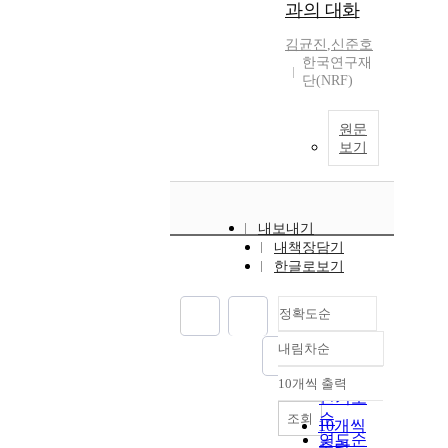
과의 대화
김균진
,
신준호
한국연구재
단(NRF)
원문
보기
내보내기
내책장담기
한글로보기
정확도순
내림차순
정확도
순
10개씩 출력
내림차순
인기도
순
조회
10개씩
연도순
출력