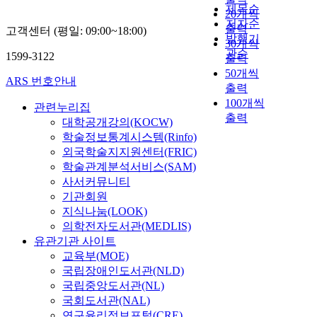
제목순
20개씩
저자순
출력
고객센터 (평일: 09:00~18:00)
발행기
30개씩
관순
1599-3122
출력
50개씩
ARS 번호안내
출력
100개씩
관련누리집
출력
대학공개강의(KOCW)
학술정보통계시스템(Rinfo)
외국학술지지원센터(FRIC)
학술관계분석서비스(SAM)
사서커뮤니티
기관회원
지식나눔(LOOK)
의학전자도서관(MEDLIS)
유관기관 사이트
교육부(MOE)
국립장애인도서관(NLD)
국립중앙도서관(NL)
국회도서관(NAL)
연구윤리정보포털(CRE)