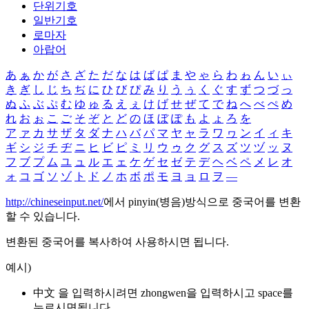
단위기호
일반기호
로마자
아랍어
あ
ぁ
か
が
さ
ざ
た
だ
な
は
ば
ぱ
ま
や
ゃ
ら
わ
ゎ
ん
い
ぃ
き
ぎ
し
じ
ち
ぢ
に
ひ
び
ぴ
み
り
う
ぅ
く
ぐ
す
ず
つ
づ
っ
ぬ
ふ
ぶ
ぷ
む
ゆ
ゅ
る
え
ぇ
け
げ
せ
ぜ
て
で
ね
へ
べ
ぺ
め
れ
お
ぉ
こ
ご
そ
ぞ
と
ど
の
ほ
ぼ
ぽ
も
よ
ょ
ろ
を
ア
ァ
カ
サ
ザ
タ
ダ
ナ
ハ
バ
パ
マ
ヤ
ャ
ラ
ワ
ヮ
ン
イ
ィ
キ
ギ
シ
ジ
チ
ヂ
ニ
ヒ
ビ
ピ
ミ
リ
ウ
ゥ
ク
グ
ス
ズ
ツ
ヅ
ッ
ヌ
フ
ブ
プ
ム
ユ
ュ
ル
エ
ェ
ケ
ゲ
セ
ゼ
テ
デ
ヘ
ベ
ペ
メ
レ
オ
ォ
コ
ゴ
ソ
ゾ
ト
ド
ノ
ホ
ボ
ポ
モ
ヨ
ョ
ロ
ヲ
―
http://chineseinput.net/
에서 pinyin(병음)방식으로 중국어를 변환
할 수 있습니다.
변환된 중국어를 복사하여 사용하시면 됩니다.
예시)
中文 을 입력하시려면
zhongwen
을 입력하시고 space를
누르시면됩니다.