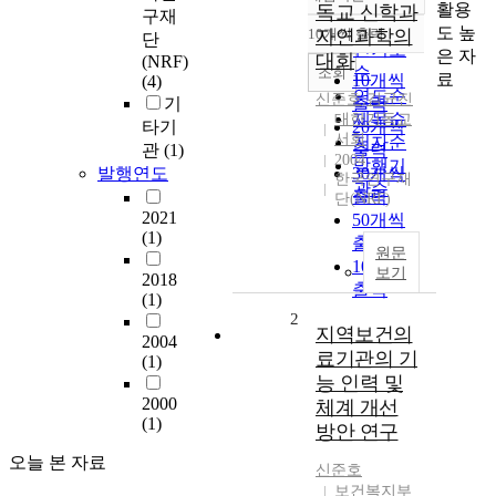
정확도
활용
독교 신학과
구재
순
도 높
10개씩 출력
자연과학의
단
내림차순
인기도
은 자
대화
(NRF)
순
조회
료
10개씩
(4)
연도순
신준호
,
김균진
기
출력
제목순
대한기독교
타기
20개씩
서회
저자순
관
(1)
출력
2004
발행기
발행연도
30개씩
한국연구재
관순
출력
단(NRF)
2021
50개씩
(1)
출력
원문
100개씩
보기
2018
출력
(1)
2
지역보건의
2004
료기관의 기
(1)
능 인력 및
2000
체계 개선
(1)
방안 연구
오늘 본 자료
신준호
보건복지부