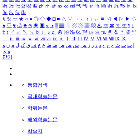
㎒
㎓
㎔
Ω
㏀
㏁
㎊
㎋
㎌
㏖
㏅
㎭
㎮
㎯
㏛
㎩
㎪
㎫
㎬
㏝
㏐
㏓
㏃
㏉
㏜
㏆
§
※
☆
★
○
●
◎
◇
◆
□
■
△
▽
→
←
↑
↓
↔
〓
◁
◀
▷
▶
♤
♠
♡
♥
♧
♣
⊙
◈
▣
◐
◑
▒
▤
▥
▨
▧
▦
▩
♨
☏
☎
☜
☞
¶
†
‡
↕
↗
↙
↖
↘
♭
♩
♪
♬
㉿
㈜
№
㏇
™
㏂
㏘
℡
＃
＆
＊
＠
ª
º
ⅰ
ⅱ
ⅲ
ⅳ
ⅴ
ⅵ
ⅶ
ⅷ
ⅸ
ⅹ
Ⅰ
Ⅱ
Ⅲ
Ⅳ
Ⅴ
Ⅵ
Ⅶ
Ⅷ
Ⅸ
Ⅹ
ا
ب
ت
ث
ج
ح
خ
د
ذ
ر
ز
س
ش
ص
ض
ط
ظ
ع
غ
ف
ق
ک
ل
م
ن
ه
و
ی
닫기
통합검색
국내학술논문
학위논문
해외학술논문
학술지