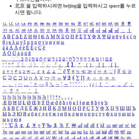
北京 을 입력하시려면
beijing
을 입력하시고 space를 누르
시면 됩니다.
ㅥ
ㅦ
ㅧ
ㅨ
ㅩ
ㅪ
ㅫ
ㅬ
ㅭ
ㅮ
ㅯ
ㅰ
ㅱ
ㅲ
ㅳ
ㅴ
ㅵ
ㅶ
ㅷ
ㅸ
ㅹ
ㅺ
ㅻ
ㅼ
ㅽ
ㅾ
ㅿ
ㆀ
ㆁ
ㆂ
ㆃ
ㆄ
ㆅ
ㆆ
ㆇ
ㆈ
ㆉ
ㆊ
ㆋ
ㆌ
ㆍ
ㆎ
Α
Β
Γ
Δ
Ε
Ζ
Η
Θ
Ι
Κ
Λ
Μ
Ν
Ξ
Ο
Π
Ρ
Σ
Τ
Υ
Φ
Χ
Ψ
Ω
α
β
γ
δ
ε
ζ
η
θ
ι
κ
λ
μ
ν
ξ
ο
π
ρ
σ
τ
υ
φ
χ
ψ
ω
á
à
Á
À
é
è
É
È
ç
Ç
ê
Ä
Ö
Ü
ä
ö
ü
ß
ְ
ֳ
ֲ
ֱ
ָ
ַ
ֵ
ֶ
ִ
ֹ
ּ
ֻ
ׂ
ׁ
ּ
ב
ה
נ
מ
צ
ת
ץ
ש
ד
ג
כ
ע
י
ח
ל
ך
ף
ק
ר
א
ט
ו
ן
ם
פ
‘
’
“
”
〔
〕
〈
〉
「
」
『
』
【
】
＂
（
）
［
］
｛
｝
±
×
÷
≠
≤
≥
∞
∴
♂
♀
∠
⊥
⌒
∂
∇
≡
≒
≪
≫
√
∽
∝
∵
∫
∬
∈
∋
⊆
⊇
⊂
⊃
∪
∩
∧
∨
￢
⇒
⇔
∀
∃
∮
∑
∏
＋
－
＜
＝
＞
、
。
·
‥
…
¨
〃
―
∥
＼
∼
´
～
ˇ
˘
˝
˚
˙
¸
˛
¡
¿
ː
！
＇
，
．
／
：
；
？
＾
＿
｀
｜
½
⅓
⅔
¼
¾
⅛
⅜
⅝
⅞
¹
²
³
⁴
ⁿ
₁
₂
₃
₄
Æ
Ð
Ħ
Ĳ
Ł
Ø
Œ
Þ
Ŧ
Ŋ
æ
đ
ð
ħ
ı
ĳ
ĸ
ŀ
ł
ø
œ
ß
þ
ŧ
ŋ
ŉ
А
Б
В
Г
Д
Е
Ё
Ж
З
И
Й
К
Л
М
Н
О
П
Р
С
Т
У
Ф
Х
Ц
Ч
Ш
Щ
Ъ
Ы
Ь
Э
Ю
Я
а
б
в
г
д
е
ё
ж
з
и
й
к
л
м
н
о
п
р
с
т
у
ф
х
ц
ч
ш
щ
ъ
ы
ь
э
ю
я
′
″
℃
Å
￠
￡
￥
¤
℉
‰
＄
％
Ｆ
￦
㎕
㎖
㎗
ℓ
㎘
㏄
㎣
㎤
㎥
㎦
㎙
㎚
㎛
㎜
㎝
㎞
㎟
㎠
㎡
㎢
㏊
㎍
㎎
㎏
㏏
㎈
㎉
㏈
㎧
㎨
㎰
㎱
㎲
㎳
㎴
㎵
㎶
㎷
㎸
㎹
㎀
㎁
㎂
㎃
㎄
㎺
㎻
㎽
㎾
㎿
㎐
㎑