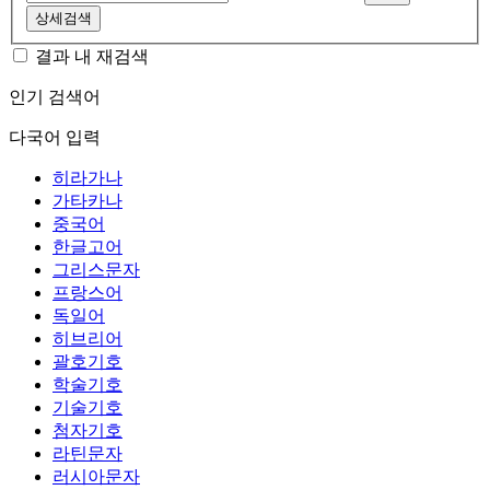
상세검색
결과 내 재검색
인기 검색어
다국어 입력
히라가나
가타카나
중국어
한글고어
그리스문자
프랑스어
독일어
히브리어
괄호기호
학술기호
기술기호
첨자기호
라틴문자
러시아문자