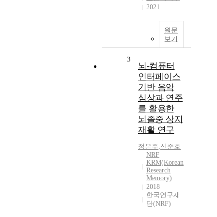
2021
원문
보기
3
뇌-컴퓨터
인터페이스
기반 음악
심상과 연주
를 활용한
뇌졸중 상지
재활 연구
정은주
,
신준호
NRF
KRM(Korean
Research
Memory)
2018
한국연구재
단(NRF)