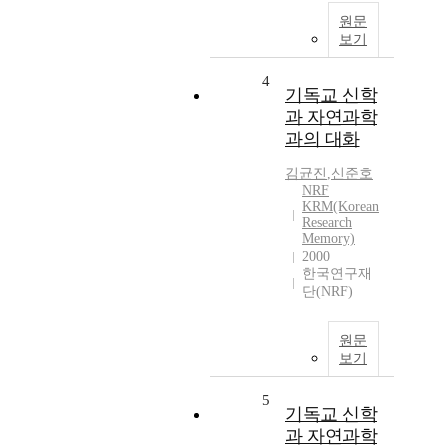
원문
보기
4
기독교 신학
과 자연과학
과의 대화
김균진
,
신준호
NRF
KRM(Korean
Research
Memory)
2000
한국연구재
단(NRF)
원문
보기
5
기독교 신학
과 자연과학