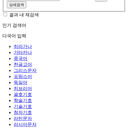
상세검색
결과 내 재검색
인기 검색어
다국어 입력
히라가나
가타카나
중국어
한글고어
그리스문자
프랑스어
독일어
히브리어
괄호기호
학술기호
기술기호
첨자기호
라틴문자
러시아문자