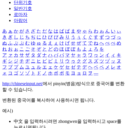
단위기호
일반기호
로마자
아랍어
あ
ぁ
か
が
さ
ざ
た
だ
な
は
ば
ぱ
ま
や
ゃ
ら
わ
ゎ
ん
い
ぃ
き
ぎ
し
じ
ち
ぢ
に
ひ
び
ぴ
み
り
う
ぅ
く
ぐ
す
ず
つ
づ
っ
ぬ
ふ
ぶ
ぷ
む
ゆ
ゅ
る
え
ぇ
け
げ
せ
ぜ
て
で
ね
へ
べ
ぺ
め
れ
お
ぉ
こ
ご
そ
ぞ
と
ど
の
ほ
ぼ
ぽ
も
よ
ょ
ろ
を
ア
ァ
カ
サ
ザ
タ
ダ
ナ
ハ
バ
パ
マ
ヤ
ャ
ラ
ワ
ヮ
ン
イ
ィ
キ
ギ
シ
ジ
チ
ヂ
ニ
ヒ
ビ
ピ
ミ
リ
ウ
ゥ
ク
グ
ス
ズ
ツ
ヅ
ッ
ヌ
フ
ブ
プ
ム
ユ
ュ
ル
エ
ェ
ケ
ゲ
セ
ゼ
テ
デ
ヘ
ベ
ペ
メ
レ
オ
ォ
コ
ゴ
ソ
ゾ
ト
ド
ノ
ホ
ボ
ポ
モ
ヨ
ョ
ロ
ヲ
―
http://chineseinput.net/
에서 pinyin(병음)방식으로 중국어를 변환
할 수 있습니다.
변환된 중국어를 복사하여 사용하시면 됩니다.
예시)
中文 을 입력하시려면
zhongwen
을 입력하시고 space를
누르시면됩니다.