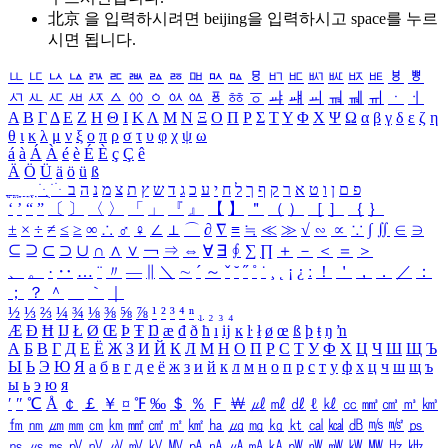
北京 을 입력하시려면
beijing
을 입력하시고 space를 누르
시면 됩니다.
ㅥ
ㅦ
ㅧ
ㅨ
ㅩ
ㅪ
ㅫ
ㅬ
ㅭ
ㅮ
ㅯ
ㅰ
ㅱ
ㅲ
ㅳ
ㅴ
ㅵ
ㅶ
ㅷ
ㅸ
ㅹ
ㅺ
ㅻ
ㅼ
ㅽ
ㅾ
ㅿ
ㆀ
ㆁ
ㆂ
ㆃ
ㆄ
ㆅ
ㆆ
ㆇ
ㆈ
ㆉ
ㆊ
ㆋ
ㆌ
ㆍ
ㆎ
Α
Β
Γ
Δ
Ε
Ζ
Η
Θ
Ι
Κ
Λ
Μ
Ν
Ξ
Ο
Π
Ρ
Σ
Τ
Υ
Φ
Χ
Ψ
Ω
α
β
γ
δ
ε
ζ
η
θ
ι
κ
λ
μ
ν
ξ
ο
π
ρ
σ
τ
υ
φ
χ
ψ
ω
á
à
Á
À
é
è
É
È
ç
Ç
ê
Ä
Ö
Ü
ä
ö
ü
ß
ְ
ֳ
ֲ
ֱ
ָ
ַ
ֵ
ֶ
ִ
ֹ
ּ
ֻ
ׂ
ׁ
ּ
ב
ה
נ
מ
צ
ת
ץ
ש
ד
ג
כ
ע
י
ח
ל
ך
ף
ק
ר
א
ט
ו
ן
ם
פ
‘
’
“
”
〔
〕
〈
〉
「
」
『
』
【
】
＂
（
）
［
］
｛
｝
±
×
÷
≠
≤
≥
∞
∴
♂
♀
∠
⊥
⌒
∂
∇
≡
≒
≪
≫
√
∽
∝
∵
∫
∬
∈
∋
⊆
⊇
⊂
⊃
∪
∩
∧
∨
￢
⇒
⇔
∀
∃
∮
∑
∏
＋
－
＜
＝
＞
、
。
·
‥
…
¨
〃
―
∥
＼
∼
´
～
ˇ
˘
˝
˚
˙
¸
˛
¡
¿
ː
！
＇
，
．
／
：
；
？
＾
＿
｀
｜
½
⅓
⅔
¼
¾
⅛
⅜
⅝
⅞
¹
²
³
⁴
ⁿ
₁
₂
₃
₄
Æ
Ð
Ħ
Ĳ
Ł
Ø
Œ
Þ
Ŧ
Ŋ
æ
đ
ð
ħ
ı
ĳ
ĸ
ŀ
ł
ø
œ
ß
þ
ŧ
ŋ
ŉ
А
Б
В
Г
Д
Е
Ё
Ж
З
И
Й
К
Л
М
Н
О
П
Р
С
Т
У
Ф
Х
Ц
Ч
Ш
Щ
Ъ
Ы
Ь
Э
Ю
Я
а
б
в
г
д
е
ё
ж
з
и
й
к
л
м
н
о
п
р
с
т
у
ф
х
ц
ч
ш
щ
ъ
ы
ь
э
ю
я
′
″
℃
Å
￠
￡
￥
¤
℉
‰
＄
％
Ｆ
￦
㎕
㎖
㎗
ℓ
㎘
㏄
㎣
㎤
㎥
㎦
㎙
㎚
㎛
㎜
㎝
㎞
㎟
㎠
㎡
㎢
㏊
㎍
㎎
㎏
㏏
㎈
㎉
㏈
㎧
㎨
㎰
㎱
㎲
㎳
㎴
㎵
㎶
㎷
㎸
㎹
㎀
㎁
㎂
㎃
㎄
㎺
㎻
㎽
㎾
㎿
㎐
㎑