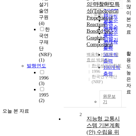
로
순
의 마찰마모특
10개씩 출력
설기
내림차순
많
인기도
성(Tribological
술연
이
순
조회
10개씩
구원
Properties of
본
연도순
출력
(4)
Reaction-
자
제목순
20개씩
한
Bonded SiC-
료
저자순
출력
국연
Graphite
발행기
30개씩
구재
Composites)
관순
출력
단
활
(NRF)
50개씩
백용혁
,
신종윤
,
곽
용
(1)
효섭
,
박용갑
출력
발행연도
한국세라믹학회
도
100개씩
1996
높
출력
한국연구재단
1996
은
(NRF)
(3)
자
료
1995
원문보
(2)
기
오늘 본 자료
2
지능형 교통시
스템 기본계획
(안) 수립을 위