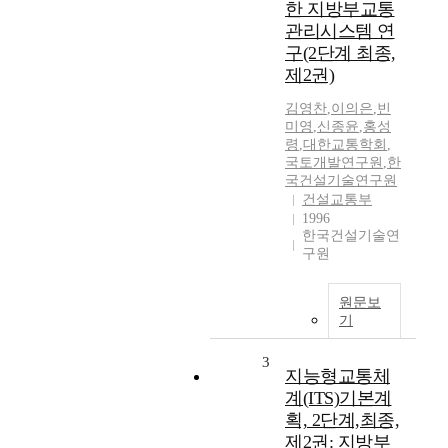
한 지방부교통
관리시스템 연
구(2단계 최종,
제2권)
김영찬
,
이의은
,
빈
미영
,
신종윤
,
홍성
령
,
대한교통학회
,
국토개발연구원
,
한
국건설기술연구원
건설교통부
1996
한국건설기술연
구원
원문보
기
3
지능형교통체
계(ITS)기본계
획, 2단계,최종,
제2권: 지방부