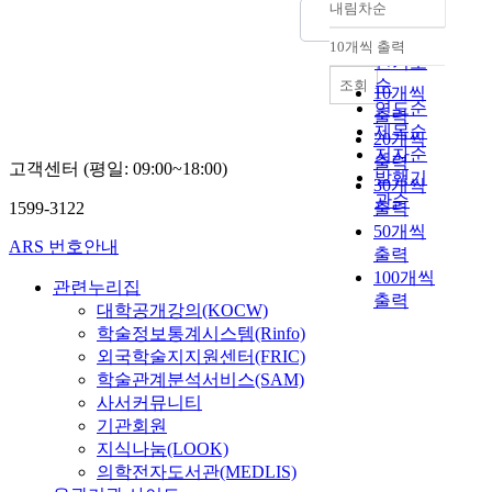
내림차순
정확도
순
10개씩 출력
내림차순
인기도
순
조회
10개씩
연도순
출력
제목순
20개씩
저자순
출력
고객센터 (평일: 09:00~18:00)
발행기
30개씩
관순
1599-3122
출력
50개씩
ARS 번호안내
출력
100개씩
관련누리집
출력
대학공개강의(KOCW)
학술정보통계시스템(Rinfo)
외국학술지지원센터(FRIC)
학술관계분석서비스(SAM)
사서커뮤니티
기관회원
지식나눔(LOOK)
의학전자도서관(MEDLIS)