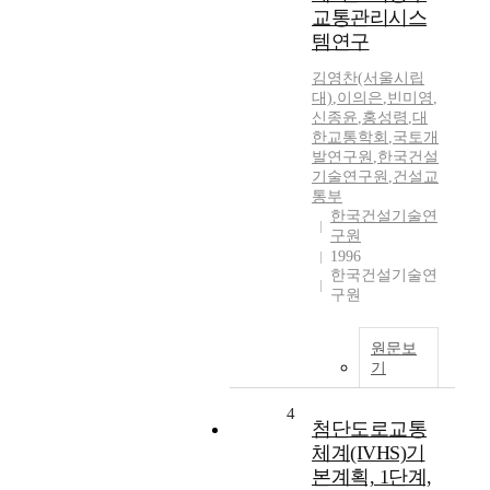
교통관리시스
템연구
김영찬(서울시립
대)
,
이의은
,
빈미영
,
신종윤
,
홍성령
,
대
한교통학회
,
국토개
발연구원
,
한국건설
기술연구원
,
건설교
통부
한국건설기술연
구원
1996
한국건설기술연
구원
원문보
기
4
첨단도로교통
체계(IVHS)기
본계획, 1단계,