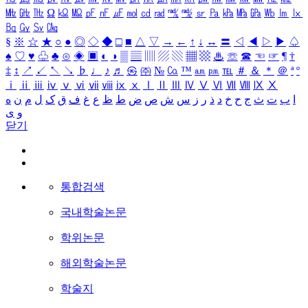
㎒
㎓
㎔
Ω
㏀
㏁
㎊
㎋
㎌
㏖
㏅
㎭
㎮
㎯
㏛
㎩
㎪
㎫
㎬
㏝
㏐
㏓
㏃
㏉
㏜
㏆
§
※
☆
★
○
●
◎
◇
◆
□
■
△
▽
→
←
↑
↓
↔
〓
◁
◀
▷
▶
♤
♠
♡
♥
♧
♣
⊙
◈
▣
◐
◑
▒
▤
▥
▨
▧
▦
▩
♨
☏
☎
☜
☞
¶
†
‡
↕
↗
↙
↖
↘
♭
♩
♪
♬
㉿
㈜
№
㏇
™
㏂
㏘
℡
＃
＆
＊
＠
ª
º
ⅰ
ⅱ
ⅲ
ⅳ
ⅴ
ⅵ
ⅶ
ⅷ
ⅸ
ⅹ
Ⅰ
Ⅱ
Ⅲ
Ⅳ
Ⅴ
Ⅵ
Ⅶ
Ⅷ
Ⅸ
Ⅹ
ا
ب
ت
ث
ج
ح
خ
د
ذ
ر
ز
س
ش
ص
ض
ط
ظ
ع
غ
ف
ق
ک
ل
م
ن
ه
و
ی
닫기
통합검색
국내학술논문
학위논문
해외학술논문
학술지