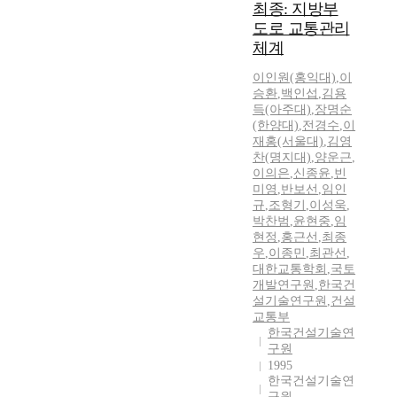
최종: 지방부
도로 교통관리
체계
이인원(홍익대)
,
이
승환
,
백인섭
,
김용
득(아주대)
,
장명순
(한양대)
,
전경수
,
이
재홍(서울대)
,
김영
찬(명지대)
,
양운근
,
이의은
,
신종윤
,
빈
미영
,
반보선
,
임인
규
,
조형기
,
이성욱
,
박찬범
,
윤현중
,
임
현정
,
홍근선
,
최종
우
,
이종민
,
최관선
,
대한교통학회
,
국토
개발연구원
,
한국건
설기술연구원
,
건설
교통부
한국건설기술연
구원
1995
한국건설기술연
구원