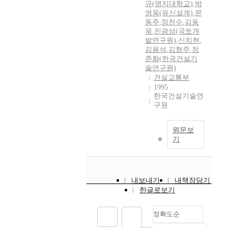
규(명지대학교)
,
박
영욱(유신설계)
,
문
동주
,
정천수
,
김동
욱
,
진광성(국토개
발연구원)
,
신치현
,
김용석
,
김형주
,
정
준화(한국건설기
술연구원)
건설교통부
1995
한국건설기술연
구원
원문보
기
내보내기
내책장담기
한글로보기
정확도순