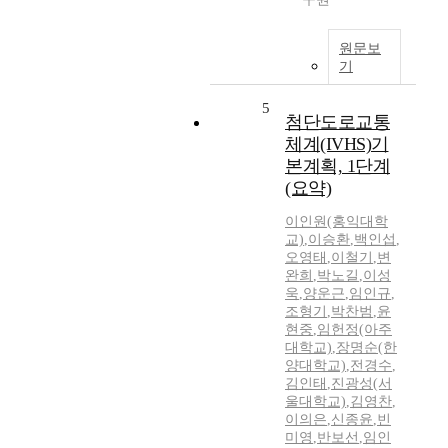
원문보
기
5
첨단도로교통
체계(IVHS)기
본계획, 1단계
(요약)
이인원(홍익대학
교)
,
이승환
,
백인섭
,
오영태
,
이철기
,
변
완희
,
박노길
,
이성
욱
,
양운근
,
임인규
,
조형기
,
박찬범
,
윤
현중
,
임헌정(아주
대학교)
,
장명순(한
양대학교)
,
전경수
,
김인태
,
진광성(서
울대학교)
,
김영찬
,
이의은
,
신종윤
,
빈
미영
,
반보선
,
임인