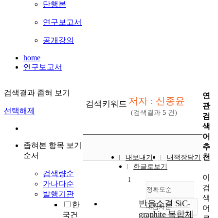
단행본
연구보고서
공개강의
home
연구보고서
검색결과 좁혀 보기
연
저자 : 신종윤
검색키워드
관
선택해제
(검색결과
5
건)
검
색
어
좁혀본 항목 보기
추
순서
천
내보내기
내책장담기
한글로보기
검색량순
이
1
가나다순
검
정확도순
발행기관
색
반응소결 SiC-
한
내림차순
어
정확도
graphite 복합체
국건