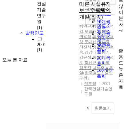
로
정확도
건설
따른 시설유지
많
순
기술
보수 위탁방안
10개씩 출력
내림차순
이
인기도
연구
개발(최종)
본
순
조회
원
10개씩
자
연도순
방연근
,
양신추
,
장석
(1)
출력
료
각
,
오광해
,
제목순
김민철
,
발행연도
20개씩
권용장
,
엄주환
,
이용
저자순
출력
상
,
문대섭
,
유재균
,
발행기
2001
30개씩
최진석
,
정병현
,
김현
(1)
관순
활
출력
웅
,
김경태
,
김종기
,
용
강윤석
,
창상훈
,
김성
50개씩
오늘 본 자료
도
호
,
황선근
,
엄기영
,
출력
정우진
,
나성훈
,
신정
높
100개씩
열(한국철도기술연
은
출력
구원)
자
철도청
2001
료
한국건설기술연
구원
원문보기