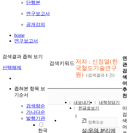
단행본
연구보고서
공개강의
home
연구보고서
검색결과 좁혀 보기
연
저자 : 신정열(한
검색키워드
관
국철도기술연구
선택해제
검
원)
(검색결과
1
건)
색
어
좁혀본 항목 보
추
기순서
천
내보내기
내책장담기
검색량순
이
한글로보기
가나다순
검
1
발행기관
건
색
정확도순
어
설/운영 분리에
한국
내림차순