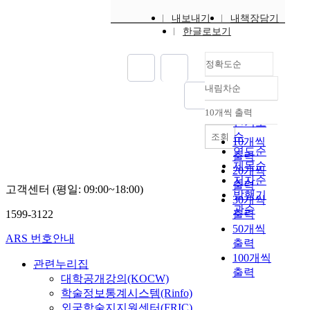
내보내기
내책장담기
한글로보기
정확도순
내림차순
정확도
순
10개씩 출력
내림차순
인기도
순
조회
10개씩
연도순
출력
제목순
20개씩
저자순
출력
고객센터 (평일: 09:00~18:00)
발행기
30개씩
관순
1599-3122
출력
50개씩
ARS 번호안내
출력
100개씩
관련누리집
출력
대학공개강의(KOCW)
학술정보통계시스템(Rinfo)
외국학술지지원센터(FRIC)