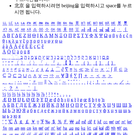
北京 을 입력하시려면
beijing
을 입력하시고 space를 누르
시면 됩니다.
ㅥ
ㅦ
ㅧ
ㅨ
ㅩ
ㅪ
ㅫ
ㅬ
ㅭ
ㅮ
ㅯ
ㅰ
ㅱ
ㅲ
ㅳ
ㅴ
ㅵ
ㅶ
ㅷ
ㅸ
ㅹ
ㅺ
ㅻ
ㅼ
ㅽ
ㅾ
ㅿ
ㆀ
ㆁ
ㆂ
ㆃ
ㆄ
ㆅ
ㆆ
ㆇ
ㆈ
ㆉ
ㆊ
ㆋ
ㆌ
ㆍ
ㆎ
Α
Β
Γ
Δ
Ε
Ζ
Η
Θ
Ι
Κ
Λ
Μ
Ν
Ξ
Ο
Π
Ρ
Σ
Τ
Υ
Φ
Χ
Ψ
Ω
α
β
γ
δ
ε
ζ
η
θ
ι
κ
λ
μ
ν
ξ
ο
π
ρ
σ
τ
υ
φ
χ
ψ
ω
á
à
Á
À
é
è
É
È
ç
Ç
ê
Ä
Ö
Ü
ä
ö
ü
ß
ְ
ֳ
ֲ
ֱ
ָ
ַ
ֵ
ֶ
ִ
ֹ
ּ
ֻ
ׂ
ׁ
ּ
ב
ה
נ
מ
צ
ת
ץ
ש
ד
ג
כ
ע
י
ח
ל
ך
ף
ק
ר
א
ט
ו
ן
ם
פ
‘
’
“
”
〔
〕
〈
〉
「
」
『
』
【
】
＂
（
）
［
］
｛
｝
±
×
÷
≠
≤
≥
∞
∴
♂
♀
∠
⊥
⌒
∂
∇
≡
≒
≪
≫
√
∽
∝
∵
∫
∬
∈
∋
⊆
⊇
⊂
⊃
∪
∩
∧
∨
￢
⇒
⇔
∀
∃
∮
∑
∏
＋
－
＜
＝
＞
、
。
·
‥
…
¨
〃
―
∥
＼
∼
´
～
ˇ
˘
˝
˚
˙
¸
˛
¡
¿
ː
！
＇
，
．
／
：
；
？
＾
＿
｀
｜
½
⅓
⅔
¼
¾
⅛
⅜
⅝
⅞
¹
²
³
⁴
ⁿ
₁
₂
₃
₄
Æ
Ð
Ħ
Ĳ
Ł
Ø
Œ
Þ
Ŧ
Ŋ
æ
đ
ð
ħ
ı
ĳ
ĸ
ŀ
ł
ø
œ
ß
þ
ŧ
ŋ
ŉ
А
Б
В
Г
Д
Е
Ё
Ж
З
И
Й
К
Л
М
Н
О
П
Р
С
Т
У
Ф
Х
Ц
Ч
Ш
Щ
Ъ
Ы
Ь
Э
Ю
Я
а
б
в
г
д
е
ё
ж
з
и
й
к
л
м
н
о
п
р
с
т
у
ф
х
ц
ч
ш
щ
ъ
ы
ь
э
ю
я
′
″
℃
Å
￠
￡
￥
¤
℉
‰
＄
％
Ｆ
￦
㎕
㎖
㎗
ℓ
㎘
㏄
㎣
㎤
㎥
㎦
㎙
㎚
㎛
㎜
㎝
㎞
㎟
㎠
㎡
㎢
㏊
㎍
㎎
㎏
㏏
㎈
㎉
㏈
㎧
㎨
㎰
㎱
㎲
㎳
㎴
㎵
㎶
㎷
㎸
㎹
㎀
㎁
㎂
㎃
㎄
㎺
㎻
㎽
㎾
㎿
㎐
㎑