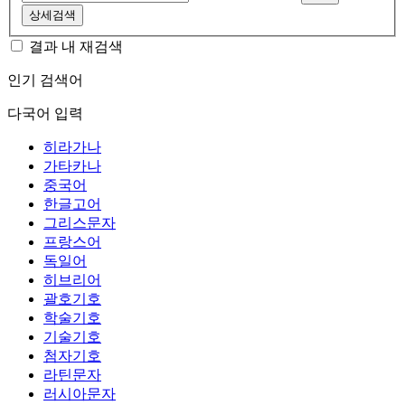
상세검색
결과 내 재검색
인기 검색어
다국어 입력
히라가나
가타카나
중국어
한글고어
그리스문자
프랑스어
독일어
히브리어
괄호기호
학술기호
기술기호
첨자기호
라틴문자
러시아문자