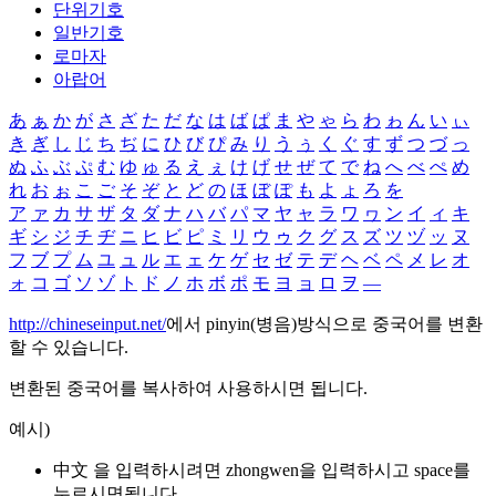
단위기호
일반기호
로마자
아랍어
あ
ぁ
か
が
さ
ざ
た
だ
な
は
ば
ぱ
ま
や
ゃ
ら
わ
ゎ
ん
い
ぃ
き
ぎ
し
じ
ち
ぢ
に
ひ
び
ぴ
み
り
う
ぅ
く
ぐ
す
ず
つ
づ
っ
ぬ
ふ
ぶ
ぷ
む
ゆ
ゅ
る
え
ぇ
け
げ
せ
ぜ
て
で
ね
へ
べ
ぺ
め
れ
お
ぉ
こ
ご
そ
ぞ
と
ど
の
ほ
ぼ
ぽ
も
よ
ょ
ろ
を
ア
ァ
カ
サ
ザ
タ
ダ
ナ
ハ
バ
パ
マ
ヤ
ャ
ラ
ワ
ヮ
ン
イ
ィ
キ
ギ
シ
ジ
チ
ヂ
ニ
ヒ
ビ
ピ
ミ
リ
ウ
ゥ
ク
グ
ス
ズ
ツ
ヅ
ッ
ヌ
フ
ブ
プ
ム
ユ
ュ
ル
エ
ェ
ケ
ゲ
セ
ゼ
テ
デ
ヘ
ベ
ペ
メ
レ
オ
ォ
コ
ゴ
ソ
ゾ
ト
ド
ノ
ホ
ボ
ポ
モ
ヨ
ョ
ロ
ヲ
―
http://chineseinput.net/
에서 pinyin(병음)방식으로 중국어를 변환
할 수 있습니다.
변환된 중국어를 복사하여 사용하시면 됩니다.
예시)
中文 을 입력하시려면
zhongwen
을 입력하시고 space를
누르시면됩니다.