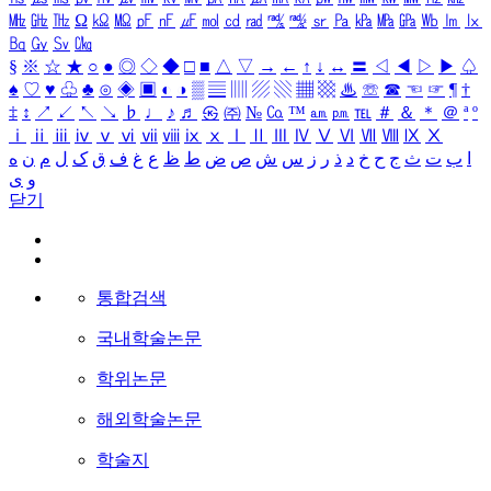
㎒
㎓
㎔
Ω
㏀
㏁
㎊
㎋
㎌
㏖
㏅
㎭
㎮
㎯
㏛
㎩
㎪
㎫
㎬
㏝
㏐
㏓
㏃
㏉
㏜
㏆
§
※
☆
★
○
●
◎
◇
◆
□
■
△
▽
→
←
↑
↓
↔
〓
◁
◀
▷
▶
♤
♠
♡
♥
♧
♣
⊙
◈
▣
◐
◑
▒
▤
▥
▨
▧
▦
▩
♨
☏
☎
☜
☞
¶
†
‡
↕
↗
↙
↖
↘
♭
♩
♪
♬
㉿
㈜
№
㏇
™
㏂
㏘
℡
＃
＆
＊
＠
ª
º
ⅰ
ⅱ
ⅲ
ⅳ
ⅴ
ⅵ
ⅶ
ⅷ
ⅸ
ⅹ
Ⅰ
Ⅱ
Ⅲ
Ⅳ
Ⅴ
Ⅵ
Ⅶ
Ⅷ
Ⅸ
Ⅹ
ا
ب
ت
ث
ج
ح
خ
د
ذ
ر
ز
س
ش
ص
ض
ط
ظ
ع
غ
ف
ق
ک
ل
م
ن
ه
و
ی
닫기
통합검색
국내학술논문
학위논문
해외학술논문
학술지