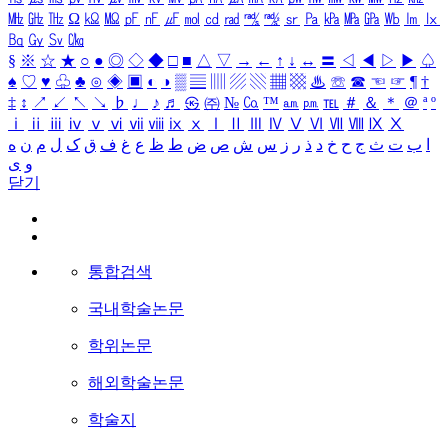
㎒
㎓
㎔
Ω
㏀
㏁
㎊
㎋
㎌
㏖
㏅
㎭
㎮
㎯
㏛
㎩
㎪
㎫
㎬
㏝
㏐
㏓
㏃
㏉
㏜
㏆
§
※
☆
★
○
●
◎
◇
◆
□
■
△
▽
→
←
↑
↓
↔
〓
◁
◀
▷
▶
♤
♠
♡
♥
♧
♣
⊙
◈
▣
◐
◑
▒
▤
▥
▨
▧
▦
▩
♨
☏
☎
☜
☞
¶
†
‡
↕
↗
↙
↖
↘
♭
♩
♪
♬
㉿
㈜
№
㏇
™
㏂
㏘
℡
＃
＆
＊
＠
ª
º
ⅰ
ⅱ
ⅲ
ⅳ
ⅴ
ⅵ
ⅶ
ⅷ
ⅸ
ⅹ
Ⅰ
Ⅱ
Ⅲ
Ⅳ
Ⅴ
Ⅵ
Ⅶ
Ⅷ
Ⅸ
Ⅹ
ا
ب
ت
ث
ج
ح
خ
د
ذ
ر
ز
س
ش
ص
ض
ط
ظ
ع
غ
ف
ق
ک
ل
م
ن
ه
و
ی
닫기
통합검색
국내학술논문
학위논문
해외학술논문
학술지