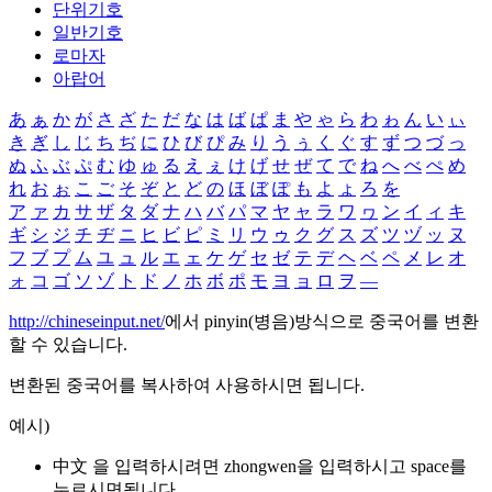
단위기호
일반기호
로마자
아랍어
あ
ぁ
か
が
さ
ざ
た
だ
な
は
ば
ぱ
ま
や
ゃ
ら
わ
ゎ
ん
い
ぃ
き
ぎ
し
じ
ち
ぢ
に
ひ
び
ぴ
み
り
う
ぅ
く
ぐ
す
ず
つ
づ
っ
ぬ
ふ
ぶ
ぷ
む
ゆ
ゅ
る
え
ぇ
け
げ
せ
ぜ
て
で
ね
へ
べ
ぺ
め
れ
お
ぉ
こ
ご
そ
ぞ
と
ど
の
ほ
ぼ
ぽ
も
よ
ょ
ろ
を
ア
ァ
カ
サ
ザ
タ
ダ
ナ
ハ
バ
パ
マ
ヤ
ャ
ラ
ワ
ヮ
ン
イ
ィ
キ
ギ
シ
ジ
チ
ヂ
ニ
ヒ
ビ
ピ
ミ
リ
ウ
ゥ
ク
グ
ス
ズ
ツ
ヅ
ッ
ヌ
フ
ブ
プ
ム
ユ
ュ
ル
エ
ェ
ケ
ゲ
セ
ゼ
テ
デ
ヘ
ベ
ペ
メ
レ
オ
ォ
コ
ゴ
ソ
ゾ
ト
ド
ノ
ホ
ボ
ポ
モ
ヨ
ョ
ロ
ヲ
―
http://chineseinput.net/
에서 pinyin(병음)방식으로 중국어를 변환
할 수 있습니다.
변환된 중국어를 복사하여 사용하시면 됩니다.
예시)
中文 을 입력하시려면
zhongwen
을 입력하시고 space를
누르시면됩니다.