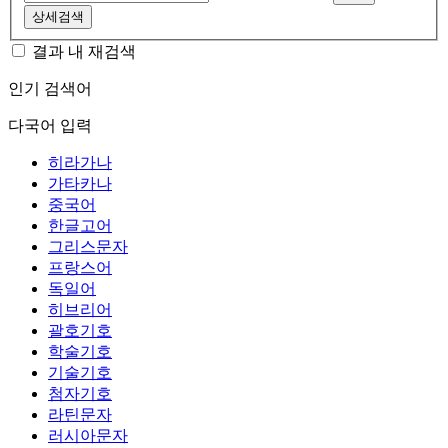
상세검색
결과 내 재검색
인기 검색어
다국어 입력
히라가나
가타카나
중국어
한글고어
그리스문자
프랑스어
독일어
히브리어
괄호기호
학술기호
기술기호
첨자기호
라틴문자
러시아문자