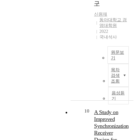
리
n
농
e
구
t
고
e
도
r
h
지
신원재
c
4
g
a
동아대학교 경
금
t
%
y
t
영대학원
까
e
이
.
p
2022
지
d
상
B
r
국내석사
이
d
만
e
e
를
e
누
s
v
정
v
출
원문보
i
a
확
기
i
되
d
i
히
c
어
e
본
l
목차
추
e
도
s
연
s
검색
정
s
쉽
,
구
i
조회
해
,
게
m
는
n
내
i
폭
o
포
음성듣
e
는
n
발
s
털
기
x
다
t
하
t
검
c
양
e
는
o
색
10
A Study on
a
한
r
특
f
강
v
Improved
연
f
성
t
도
a
Synchronization
구
e
때
h
와
t
Receiver
가
r
문
e
주
i
진
Design for
e
에
W