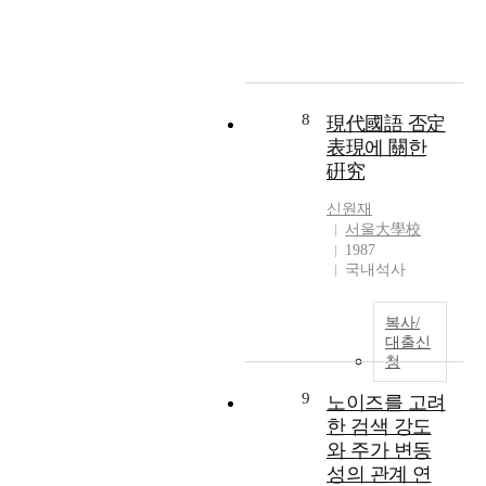
e
이
e
만
t
e
기
w
수
y
a
에
i
소
t
r
오
t
는
h
t
랫
h
특
a
h
8
現代國語 否定
동
a
유
t
e
안
表現에 關한
l
의
c
n
금
a
무
硏究
o
w
융
r
색
n
a
기
신원재
g
,
s
r
서울大學校
관
e
무
u
e
1987
의
n
취
m
i
국내석사
관
u
,
e
s
심
m
무
s
a
에
b
미
a
복사/
m
대
e
의
대출신
l
a
상
청
r
성
o
t
이
o
질
t
e
9
노이즈를 고려
었
f
과
o
r
한 검색 강도
다
c
공
f
i
.
와 주가 변동
o
기
e
a
그
n
성의 관계 연
중
n
l