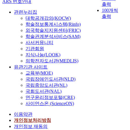
e
이
ARS 번호안내
o
계
출력
r
c
측
l
있
n
에
t
100개씩
y
력
관련누리집
e
는
d
관
a
출력
d
을
대학공개강의(KOCW)
s
전
i
한
i
i
과
s
학술정보통계시스템(Rinfo)
기
t
연
n
v
거
n
적
외국학술지지원센터(FRIC)
i
구
c
i
변
e
신
o
학술관계분석서비스(SAM)
가
u
s
동
t
호
n
사서커뮤니티
진
l
i
성
w
를
s
기관회원
행
t
o
과
o
사
i
되
지식나눔(LOOK)
u
n
비
r
용
n
었
의학전자도서관(MEDLIS)
r
m
교
k
하
o
으
유관기관 사이트
e
u
하
s
지
r
며
교육부(MOE)
s
l
여
,
않
d
,
국립장애인도서관(NLD)
i
t
분
s
고
e
다
국립중앙도서관(NL)
n
i
석
u
빛
r
수
국회도서관(NAL)
c
p
하
c
을
t
의
e
연구윤리정보포털(CRE)
l
였
h
사
o
연
i
사이언스온 (ScienceON)
e
다
a
용
m
구
t
x
.
s
하
a
들
이용약관
c
i
그
t
여
i
을
개인정보처리방침
a
n
리
h
매
n
통
n
개인정보 재동의
g
고
e
우
t
해