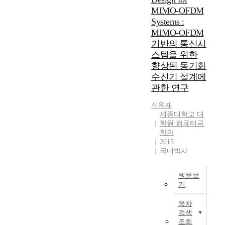
가
o
행
n
MIMO-OFDM
안
W
변
n
되
c
정
T
Systems :
동
o
었
e
성
P
MIMO-OFDM
성
f
다
h
확
s
의
기반의 통신시
a
.
a
보
h
관
스템을 위한
n
본
s
가
a
계
향상된 동기화
t
연
b
필
v
에
i
수신기 설계에
구
e
요
e
서
q
관한 연구
에
c
한
b
노
u
서
o
단
e
이
신원재
i
는
m
점
e
즈
세종대학교 대
t
K
e
이
n
가
학원 컴퓨터공
i
O
t
있
o
미
학과
e
S
h
다
p
2015
치
s
P
e
.
e
국내박사
는
a
I
k
r
영
s
2
e
광
a
향
원문보
a
0
y
섬
t
을
기
t
0
f
유
e
검
y
R
지
a
는
d
증
목차
p
e
수
c
실
i
하
검색
i
c
옵
t
리
n
조회
였