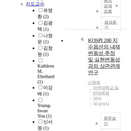
목차
u
가
r
지도교수
검색
e
지
e
유영
조회
t
목
a
환
(2)
o
되
t
음성듣
김광
t
었
m
기
택
(1)
h
다
e
나창
e
.
n
6
KOSPI 200 지
운
(1)
r
수
t
수옵션의 내재
김창
a
소
p
변동성 추정
원
(1)
p
자
l
및 실현변동성
i
원
a
과의 상관관계
Kathleen
d
은
n
M.
연구
l
양
t
Eberhard
y
이
(
(1)
신원재
i
무
W
이강
아주대학교 일
n
한
W
반대학원
배
(1)
c
하
T
2010
r
고
P
국내석사
Young-
e
에
)
hwan
a
너
h
You
(1)
원문보
s
지
a
신서
기
i
반
s
원
(1)
자