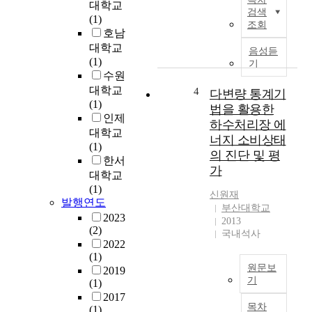
대학교
해
검색
(1)
전
조회
호남
세
계
대학교
음성듣
적
(1)
기
으
수원
로
대학교
4
다변량 통계기
쓰
(1)
법을 활용한
는
인제
하수처리장 에
석
대학교
너지 소비상태
유
(1)
의 진단 및 평
와
한서
가
석
대학교
탄
(1)
신원재
은
발행연도
부산대학교
유
2023
2013
한
(2)
국내석사
한
2022
자
(1)
원문보
원
2019
기
(1)
으
2017
로
T
목차
(1)
언
h