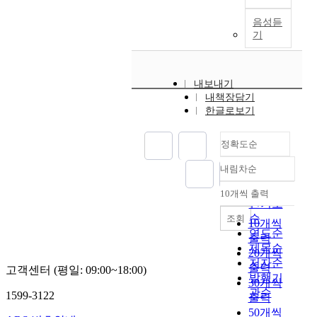
c
e
션
o
카
t
다
a
n
가
r
물
음성듣
h
.
l
t
격
기
i
질
e
최
r
l
으
n
로
e
근
e
y
로
d
구
x
연
l
,
산
e
성
c
구
내보내기
i
o
출
s
되
e
들
내책장담기
c
r
된
i
어
s
에
한글로보기
r
t
내
g
열
s
서
e
h
재
n
에
i
포
p
정확도순
o
변
i
매
v
털
r
g
동
n
우
e
검
내림차순
e
정확도
o
성
g
안
o
색
s
n
순
의
f
정
p
10개씩 출력
강
내림차순
e
a
인기도
미
u
적
e
도
n
l
순
래
조회
t
이
r
10개씩
와
t
f
변
연도순
u
며
a
주
출력
i
r
동
제목순
r
수
t
가
20개씩
n
e
성
e
저자순
소
i
의
출력
고객센터 (평일: 09:00~18:00)
g
q
에
w
에
발행기
o
상
30개씩
a
u
대
i
위
n
관순
관
1599-3122
출력
c
e
한
r
험
c
관
50개씩
e
n
예