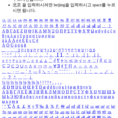
北京 을 입력하시려면
beijing
을 입력하시고 space를 누르
시면 됩니다.
ㅥ
ㅦ
ㅧ
ㅨ
ㅩ
ㅪ
ㅫ
ㅬ
ㅭ
ㅮ
ㅯ
ㅰ
ㅱ
ㅲ
ㅳ
ㅴ
ㅵ
ㅶ
ㅷ
ㅸ
ㅹ
ㅺ
ㅻ
ㅼ
ㅽ
ㅾ
ㅿ
ㆀ
ㆁ
ㆂ
ㆃ
ㆄ
ㆅ
ㆆ
ㆇ
ㆈ
ㆉ
ㆊ
ㆋ
ㆌ
ㆍ
ㆎ
Α
Β
Γ
Δ
Ε
Ζ
Η
Θ
Ι
Κ
Λ
Μ
Ν
Ξ
Ο
Π
Ρ
Σ
Τ
Υ
Φ
Χ
Ψ
Ω
α
β
γ
δ
ε
ζ
η
θ
ι
κ
λ
μ
ν
ξ
ο
π
ρ
σ
τ
υ
φ
χ
ψ
ω
á
à
Á
À
é
è
É
È
ç
Ç
ê
Ä
Ö
Ü
ä
ö
ü
ß
ְ
ֳ
ֲ
ֱ
ָ
ַ
ֵ
ֶ
ִ
ֹ
ּ
ֻ
ׂ
ׁ
ּ
ב
ה
נ
מ
צ
ת
ץ
ש
ד
ג
כ
ע
י
ח
ל
ך
ף
ק
ר
א
ט
ו
ן
ם
פ
‘
’
“
”
〔
〕
〈
〉
「
」
『
』
【
】
＂
（
）
［
］
｛
｝
±
×
÷
≠
≤
≥
∞
∴
♂
♀
∠
⊥
⌒
∂
∇
≡
≒
≪
≫
√
∽
∝
∵
∫
∬
∈
∋
⊆
⊇
⊂
⊃
∪
∩
∧
∨
￢
⇒
⇔
∀
∃
∮
∑
∏
＋
－
＜
＝
＞
、
。
·
‥
…
¨
〃
―
∥
＼
∼
´
～
ˇ
˘
˝
˚
˙
¸
˛
¡
¿
ː
！
＇
，
．
／
：
；
？
＾
＿
｀
｜
½
⅓
⅔
¼
¾
⅛
⅜
⅝
⅞
¹
²
³
⁴
ⁿ
₁
₂
₃
₄
Æ
Ð
Ħ
Ĳ
Ł
Ø
Œ
Þ
Ŧ
Ŋ
æ
đ
ð
ħ
ı
ĳ
ĸ
ŀ
ł
ø
œ
ß
þ
ŧ
ŋ
ŉ
А
Б
В
Г
Д
Е
Ё
Ж
З
И
Й
К
Л
М
Н
О
П
Р
С
Т
У
Ф
Х
Ц
Ч
Ш
Щ
Ъ
Ы
Ь
Э
Ю
Я
а
б
в
г
д
е
ё
ж
з
и
й
к
л
м
н
о
п
р
с
т
у
ф
х
ц
ч
ш
щ
ъ
ы
ь
э
ю
я
′
″
℃
Å
￠
￡
￥
¤
℉
‰
＄
％
Ｆ
￦
㎕
㎖
㎗
ℓ
㎘
㏄
㎣
㎤
㎥
㎦
㎙
㎚
㎛
㎜
㎝
㎞
㎟
㎠
㎡
㎢
㏊
㎍
㎎
㎏
㏏
㎈
㎉
㏈
㎧
㎨
㎰
㎱
㎲
㎳
㎴
㎵
㎶
㎷
㎸
㎹
㎀
㎁
㎂
㎃
㎄
㎺
㎻
㎽
㎾
㎿
㎐
㎑