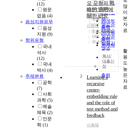
로
정확도
오 모형의 戰
(12)
많
순
略的 適用에
10개씩 출력
원문
내림차순
이
인기도
關한 硏究
없음
(4)
본
순
조회
10개씩
음성지원유무
자
연도순
신원재
출력
음성
료
제목순
中央大學校
20개씩
지원
(9)
1991
저자순
출력
학위유형
국내석사
발행기
30개씩
국내
관순
활
출력
석사
복사/
용
50개씩
(12)
대출신
도
출력
국내
청
높
100개씩
박사
(4)
은
출력
주제분류
2
Learning a
자
공학
recursive
료
(7)
center-
사회
embedding rule
과학
(5)
and the role of
예술
test method and
체육
(2)
feedback
인문
학
(1)
신원재