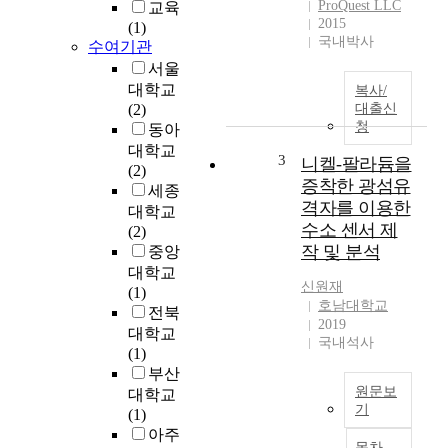
ProQuest LLC
교육
2015
(1)
국내박사
수여기관
서울
대학교
복사/
(2)
대출신
청
동아
대학교
3
니켈-팔라듐을
(2)
증착한 광섬유
세종
격자를 이용한
대학교
수소 센서 제
(2)
작 및 분석
중앙
대학교
신원재
(1)
호남대학교
전북
2019
대학교
국내석사
(1)
부산
원문보
대학교
기
(1)
아주
매
목차