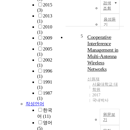
검색
2015
젠
e
조회
(3)
가
m
2013
는
e
음성듣
(1)
고
a
기
2010
갈
n
(1)
되
w
5
Cooperative
2009
어
h
(1)
Interference
감
i
2005
Management in
에
l
(1)
Multi-Antenna
있
e
2002
Wireless
어
,
(1)
Networks
차
w
1996
세
a
(1)
신원재
대
s
1991
서울대학교 대
대
(1)
t
학원
체
1987
e
2017
(1)
에
w
국내박사
작성언어
너
a
한국
지
t
원문보
로
어
(11)
e
기
수
r
영어
D
소
t
(5)