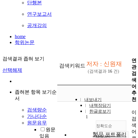
단행본
연구보고서
공개강의
home
학위논문
검색결과 좁혀 보기
연
저자 : 신원재
검색키워드
관
선택해제
(검색결과
16
건)
검
색
어
좁혀본 항목 보기순
추
서
천
내보내기
내책장담기
검색량순
한글로보기
이
가나다순
1
검
원문유무
색
정확도순
원문
어
製品 포트폴리
있음
내림차순