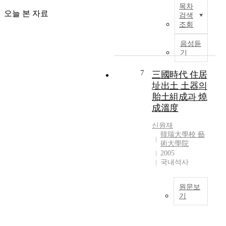
n
응
b
목차
산
g
성
e
오늘 본 자료
검색
수
d
도
e
조회
익
e
높
n
률
m
으
r
음성듣
의
a
며
e
기
변
n
매
c
동
d
연
7
o
三國時代 住居
성
o
이
g
址出土 土器의
은
f
나
n
胎土組成과 燒
위
h
오
i
成溫度
험
i
지
z
관
g
않
e
신원재
리
h
아
d
韓瑞大學校 藝
에
e
무
a
術大學院
중
r
공
2005
s
요
국내석사
d
해
a
한
a
에
f
요
t
너
a
원문보
소
a
지
c
기
중
r
원
i
T
하
a
이
l
h
나
t
지
i