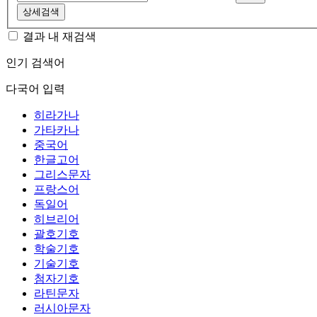
상세검색
결과 내 재검색
인기 검색어
다국어 입력
히라가나
가타카나
중국어
한글고어
그리스문자
프랑스어
독일어
히브리어
괄호기호
학술기호
기술기호
첨자기호
라틴문자
러시아문자