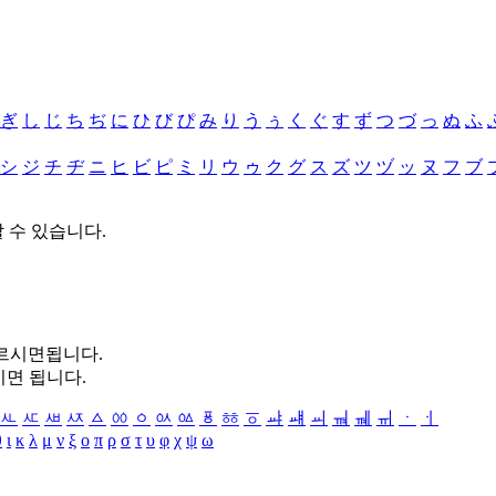
ぎ
し
じ
ち
ぢ
に
ひ
び
ぴ
み
り
う
ぅ
く
ぐ
す
ず
つ
づ
っ
ぬ
ふ
シ
ジ
チ
ヂ
ニ
ヒ
ビ
ピ
ミ
リ
ウ
ゥ
ク
グ
ス
ズ
ツ
ヅ
ッ
ヌ
フ
ブ
할 수 있습니다.
누르시면됩니다.
시면 됩니다.
ㅻ
ㅼ
ㅽ
ㅾ
ㅿ
ㆀ
ㆁ
ㆂ
ㆃ
ㆄ
ㆅ
ㆆ
ㆇ
ㆈ
ㆉ
ㆊ
ㆋ
ㆌ
ㆍ
ㆎ
θ
ι
κ
λ
μ
ν
ξ
ο
π
ρ
σ
τ
υ
φ
χ
ψ
ω