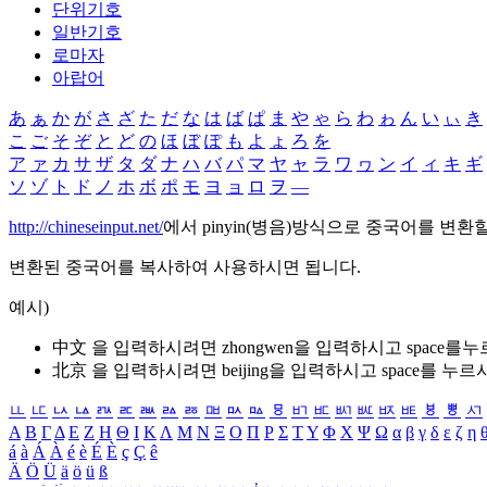
단위기호
일반기호
로마자
아랍어
あ
ぁ
か
が
さ
ざ
た
だ
な
は
ば
ぱ
ま
や
ゃ
ら
わ
ゎ
ん
い
ぃ
き
こ
ご
そ
ぞ
と
ど
の
ほ
ぼ
ぽ
も
よ
ょ
ろ
を
ア
ァ
カ
サ
ザ
タ
ダ
ナ
ハ
バ
パ
マ
ヤ
ャ
ラ
ワ
ヮ
ン
イ
ィ
キ
ギ
ソ
ゾ
ト
ド
ノ
ホ
ボ
ポ
モ
ヨ
ョ
ロ
ヲ
―
http://chineseinput.net/
에서 pinyin(병음)방식으로 중국어를 변환
변환된 중국어를 복사하여 사용하시면 됩니다.
예시)
中文 을 입력하시려면
zhongwen
을 입력하시고 space를
北京 을 입력하시려면
beijing
을 입력하시고 space를 누르
ㅥ
ㅦ
ㅧ
ㅨ
ㅩ
ㅪ
ㅫ
ㅬ
ㅭ
ㅮ
ㅯ
ㅰ
ㅱ
ㅲ
ㅳ
ㅴ
ㅵ
ㅶ
ㅷ
ㅸ
ㅹ
ㅺ
Α
Β
Γ
Δ
Ε
Ζ
Η
Θ
Ι
Κ
Λ
Μ
Ν
Ξ
Ο
Π
Ρ
Σ
Τ
Υ
Φ
Χ
Ψ
Ω
α
β
γ
δ
ε
ζ
η
á
à
Á
À
é
è
É
È
ç
Ç
ê
Ä
Ö
Ü
ä
ö
ü
ß