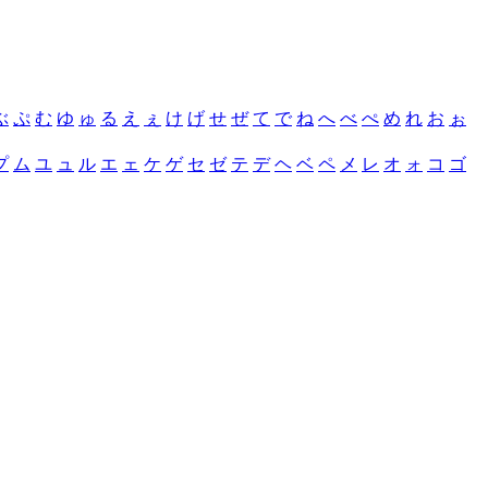
ぶ
ぷ
む
ゆ
ゅ
る
え
ぇ
け
げ
せ
ぜ
て
で
ね
へ
べ
ぺ
め
れ
お
ぉ
プ
ム
ユ
ュ
ル
エ
ェ
ケ
ゲ
セ
ゼ
テ
デ
ヘ
ベ
ペ
メ
レ
オ
ォ
コ
ゴ