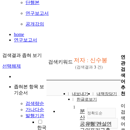
단행본
연구보고서
공개강의
home
연구보고서
검색결과 좁혀 보기
연
저자 : 신수봉
검색키워드
관
선택해제
(검색결과
3
건)
검
색
어
좁혀본 항목 보
추
기순서
천
내보내기
내책장담기
한글로보기
검색량순
이
1
가나다순
분
검
정확도순
발행기관
산
색
공유형 건설연
내림차순
어
정확도
한국