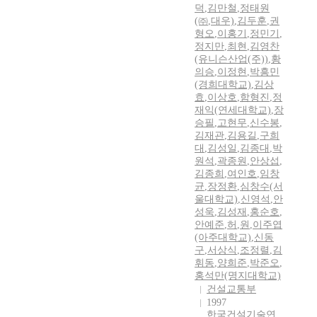
덕
,
김만철
,
정태원
(㈜
,
대우)
,
김두훈
,
권
형오
,
이홍기
,
정민기
,
정지만
,
최현
,
김영찬
(유니슨산업(주))
,
황
의승
,
이정현
,
박흥민
(경희대학교)
,
김상
효
,
이상호
,
함형진
,
정
재익(연세대학교)
,
장
승필
,
고현무
,
신수봉
,
김재관
,
김용길
,
구희
대
,
김성일
,
김종대
,
박
원석
,
곽종원
,
안상섭
,
김종희
,
여인호
,
임창
균
,
장정환
,
심창수(서
울대학교)
,
신영석
,
안
성욱
,
김성재
,
홍순호
,
안예준
,
허
,
원
,
이주엽
(아주대학교)
,
신동
구
,
서상식
,
조정렬
,
김
휘동
,
양희준
,
박준오
,
홍석만(명지대학교)
건설교통부
1997
한국건설기술연