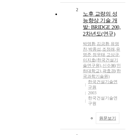
2
노후 교량의 성
능향상 기술 개
발: BRIDGE 200,
2차년도(연구)
박영환
,
김긍환
,
유영
찬
,
박종섭
,
조정래
,
유
영준
,
정우태
,
고상규
,
이지호(한국건설기
술연구원)
,
신수봉(인
하대학교)
,
곽효경(한
국과학기술원)
한국건설기술연
구원
2003
한국건설기술연
구원
원문보기