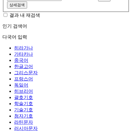
상세검색
결과 내 재검색
인기 검색어
다국어 입력
히라가나
가타카나
중국어
한글고어
그리스문자
프랑스어
독일어
히브리어
괄호기호
학술기호
기술기호
첨자기호
라틴문자
러시아문자