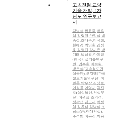
3
고속전철 교량
기술 개발, 1차
년도 연구보고
서
김병석
,
황윤국
,
박홍
석
,
김형렬
,
안일상
,
박
종섭
,
조태준
,
한석희
,
한혜경
,
박영환
,
김정
호
,
김영진
,
강재윤
,
박
기태
,
박성용
,
한미영
(한국건설기술연구
원)
,
엄주환
,
이승원
,
방춘석(고속철도건
설공단)
,
오지택(한국
철도기술연구원)
,
이
완훈
,
박우상
,
김성보
,
이석용
,
이명재
,
김진
호(삼성물산
,
건설부
문)
,
이원표
,
조의경
,
정광섭
,
김모세
,
박정
일
,
김윤석
,
김남식
,
조
남소(㈜
,
현대건설)
,
주석범
,
이용진
,
박용