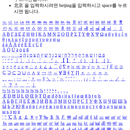
北京 을 입력하시려면
beijing
을 입력하시고 space를 누르
시면 됩니다.
ㅥ
ㅦ
ㅧ
ㅨ
ㅩ
ㅪ
ㅫ
ㅬ
ㅭ
ㅮ
ㅯ
ㅰ
ㅱ
ㅲ
ㅳ
ㅴ
ㅵ
ㅶ
ㅷ
ㅸ
ㅹ
ㅺ
ㅻ
ㅼ
ㅽ
ㅾ
ㅿ
ㆀ
ㆁ
ㆂ
ㆃ
ㆄ
ㆅ
ㆆ
ㆇ
ㆈ
ㆉ
ㆊ
ㆋ
ㆌ
ㆍ
ㆎ
Α
Β
Γ
Δ
Ε
Ζ
Η
Θ
Ι
Κ
Λ
Μ
Ν
Ξ
Ο
Π
Ρ
Σ
Τ
Υ
Φ
Χ
Ψ
Ω
α
β
γ
δ
ε
ζ
η
θ
ι
κ
λ
μ
ν
ξ
ο
π
ρ
σ
τ
υ
φ
χ
ψ
ω
á
à
Á
À
é
è
É
È
ç
Ç
ê
Ä
Ö
Ü
ä
ö
ü
ß
ְ
ֳ
ֲ
ֱ
ָ
ַ
ֵ
ֶ
ִ
ֹ
ּ
ֻ
ׂ
ׁ
ּ
ב
ה
נ
מ
צ
ת
ץ
ש
ד
ג
כ
ע
י
ח
ל
ך
ף
ק
ר
א
ט
ו
ן
ם
פ
‘
’
“
”
〔
〕
〈
〉
「
」
『
』
【
】
＂
（
）
［
］
｛
｝
±
×
÷
≠
≤
≥
∞
∴
♂
♀
∠
⊥
⌒
∂
∇
≡
≒
≪
≫
√
∽
∝
∵
∫
∬
∈
∋
⊆
⊇
⊂
⊃
∪
∩
∧
∨
￢
⇒
⇔
∀
∃
∮
∑
∏
＋
－
＜
＝
＞
、
。
·
‥
…
¨
〃
―
∥
＼
∼
´
～
ˇ
˘
˝
˚
˙
¸
˛
¡
¿
ː
！
＇
，
．
／
：
；
？
＾
＿
｀
｜
½
⅓
⅔
¼
¾
⅛
⅜
⅝
⅞
¹
²
³
⁴
ⁿ
₁
₂
₃
₄
Æ
Ð
Ħ
Ĳ
Ł
Ø
Œ
Þ
Ŧ
Ŋ
æ
đ
ð
ħ
ı
ĳ
ĸ
ŀ
ł
ø
œ
ß
þ
ŧ
ŋ
ŉ
А
Б
В
Г
Д
Е
Ё
Ж
З
И
Й
К
Л
М
Н
О
П
Р
С
Т
У
Ф
Х
Ц
Ч
Ш
Щ
Ъ
Ы
Ь
Э
Ю
Я
а
б
в
г
д
е
ё
ж
з
и
й
к
л
м
н
о
п
р
с
т
у
ф
х
ц
ч
ш
щ
ъ
ы
ь
э
ю
я
′
″
℃
Å
￠
￡
￥
¤
℉
‰
＄
％
Ｆ
￦
㎕
㎖
㎗
ℓ
㎘
㏄
㎣
㎤
㎥
㎦
㎙
㎚
㎛
㎜
㎝
㎞
㎟
㎠
㎡
㎢
㏊
㎍
㎎
㎏
㏏
㎈
㎉
㏈
㎧
㎨
㎰
㎱
㎲
㎳
㎴
㎵
㎶
㎷
㎸
㎹
㎀
㎁
㎂
㎃
㎄
㎺
㎻
㎽
㎾
㎿
㎐
㎑