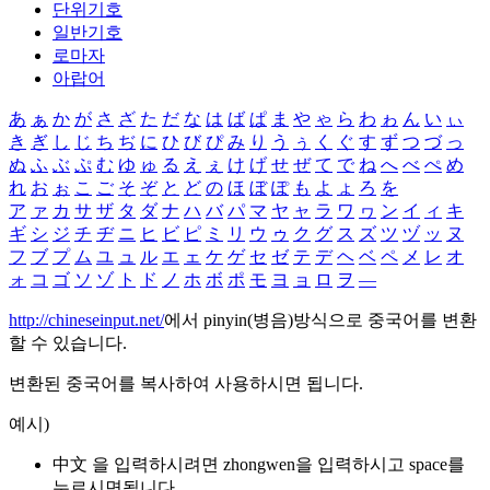
단위기호
일반기호
로마자
아랍어
あ
ぁ
か
が
さ
ざ
た
だ
な
は
ば
ぱ
ま
や
ゃ
ら
わ
ゎ
ん
い
ぃ
き
ぎ
し
じ
ち
ぢ
に
ひ
び
ぴ
み
り
う
ぅ
く
ぐ
す
ず
つ
づ
っ
ぬ
ふ
ぶ
ぷ
む
ゆ
ゅ
る
え
ぇ
け
げ
せ
ぜ
て
で
ね
へ
べ
ぺ
め
れ
お
ぉ
こ
ご
そ
ぞ
と
ど
の
ほ
ぼ
ぽ
も
よ
ょ
ろ
を
ア
ァ
カ
サ
ザ
タ
ダ
ナ
ハ
バ
パ
マ
ヤ
ャ
ラ
ワ
ヮ
ン
イ
ィ
キ
ギ
シ
ジ
チ
ヂ
ニ
ヒ
ビ
ピ
ミ
リ
ウ
ゥ
ク
グ
ス
ズ
ツ
ヅ
ッ
ヌ
フ
ブ
プ
ム
ユ
ュ
ル
エ
ェ
ケ
ゲ
セ
ゼ
テ
デ
ヘ
ベ
ペ
メ
レ
オ
ォ
コ
ゴ
ソ
ゾ
ト
ド
ノ
ホ
ボ
ポ
モ
ヨ
ョ
ロ
ヲ
―
http://chineseinput.net/
에서 pinyin(병음)방식으로 중국어를 변환
할 수 있습니다.
변환된 중국어를 복사하여 사용하시면 됩니다.
예시)
中文 을 입력하시려면
zhongwen
을 입력하시고 space를
누르시면됩니다.