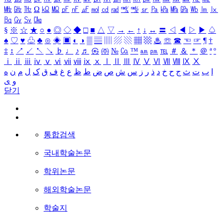
㎒
㎓
㎔
Ω
㏀
㏁
㎊
㎋
㎌
㏖
㏅
㎭
㎮
㎯
㏛
㎩
㎪
㎫
㎬
㏝
㏐
㏓
㏃
㏉
㏜
㏆
§
※
☆
★
○
●
◎
◇
◆
□
■
△
▽
→
←
↑
↓
↔
〓
◁
◀
▷
▶
♤
♠
♡
♥
♧
♣
⊙
◈
▣
◐
◑
▒
▤
▥
▨
▧
▦
▩
♨
☏
☎
☜
☞
¶
†
‡
↕
↗
↙
↖
↘
♭
♩
♪
♬
㉿
㈜
№
㏇
™
㏂
㏘
℡
＃
＆
＊
＠
ª
º
ⅰ
ⅱ
ⅲ
ⅳ
ⅴ
ⅵ
ⅶ
ⅷ
ⅸ
ⅹ
Ⅰ
Ⅱ
Ⅲ
Ⅳ
Ⅴ
Ⅵ
Ⅶ
Ⅷ
Ⅸ
Ⅹ
ا
ب
ت
ث
ج
ح
خ
د
ذ
ر
ز
س
ش
ص
ض
ط
ظ
ع
غ
ف
ق
ک
ل
م
ن
ه
و
ی
닫기
통합검색
국내학술논문
학위논문
해외학술논문
학술지