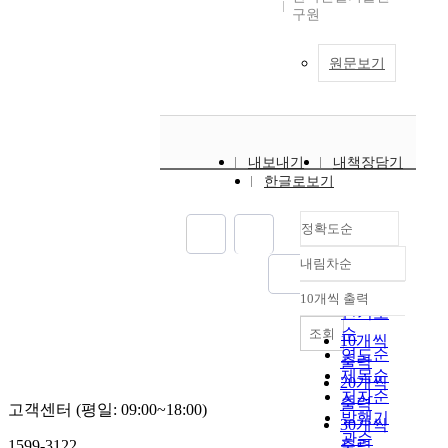
구원
원문보기
내보내기
내책장담기
한글로보기
정확도순
내림차순
정확도
순
10개씩 출력
내림차순
인기도
순
조회
10개씩
연도순
출력
제목순
20개씩
저자순
출력
고객센터 (평일: 09:00~18:00)
발행기
30개씩
관순
1599-3122
출력