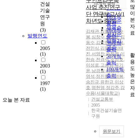
구인프라구축
로
순
건설
10개씩 출력
내림차순
많
사업 추진연구
인기도
기술
이
단 연구보고서(1
순
조회
10개씩
연구
본
차년도 중간)
연도순
출력
원
자
제목순
(3)
20개씩
김재관
,
김철영
,
신수
료
저자순
발행연도
출력
봉
,
심창수
,
이철호
,
김
발행기
동수
,
김익현
30개씩
,
권순덕
,
관순
2005
전인식
,
김윤석
,
김태
출력
(1)
진
,
서영찬
,
송하원
,
이
활
50개씩
한승
,
전경수
,
조성호
,
용
출력
이성로
,
고승영
,
유기
2003
도
100개씩
윤
,
남경필
,
여명석
,
박
(1)
높
출력
영석
,
정진환
,
권영봉
,
은
송진규
,
유한규
,
이상
1997
자
호
,
염헌영
,
정갑주
,
강
(1)
수용(서울대학교)
료
건설교통부
오늘 본 자료
2005
한국건설기술연
구원
원문보기