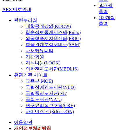
50개씩
ARS 번호안내
출력
100개씩
관련누리집
출력
대학공개강의(KOCW)
학술정보통계시스템(Rinfo)
외국학술지지원센터(FRIC)
학술관계분석서비스(SAM)
사서커뮤니티
기관회원
지식나눔(LOOK)
의학전자도서관(MEDLIS)
유관기관 사이트
교육부(MOE)
국립장애인도서관(NLD)
국립중앙도서관(NL)
국회도서관(NAL)
연구윤리정보포털(CRE)
사이언스온 (ScienceON)
이용약관
개인정보처리방침