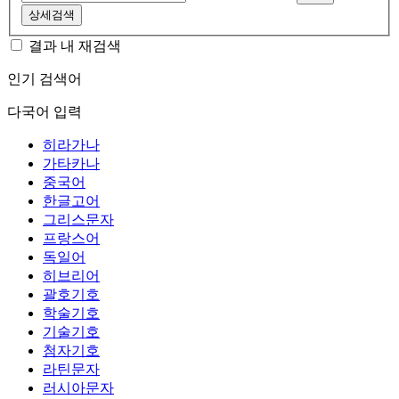
상세검색
결과 내 재검색
인기 검색어
다국어 입력
히라가나
가타카나
중국어
한글고어
그리스문자
프랑스어
독일어
히브리어
괄호기호
학술기호
기술기호
첨자기호
라틴문자
러시아문자