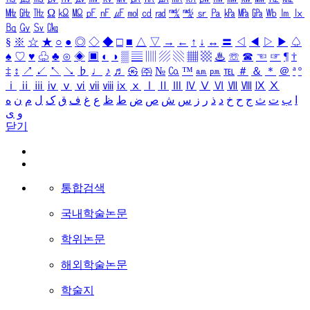
㎒
㎓
㎔
Ω
㏀
㏁
㎊
㎋
㎌
㏖
㏅
㎭
㎮
㎯
㏛
㎩
㎪
㎫
㎬
㏝
㏐
㏓
㏃
㏉
㏜
㏆
§
※
☆
★
○
●
◎
◇
◆
□
■
△
▽
→
←
↑
↓
↔
〓
◁
◀
▷
▶
♤
♠
♡
♥
♧
♣
⊙
◈
▣
◐
◑
▒
▤
▥
▨
▧
▦
▩
♨
☏
☎
☜
☞
¶
†
‡
↕
↗
↙
↖
↘
♭
♩
♪
♬
㉿
㈜
№
㏇
™
㏂
㏘
℡
＃
＆
＊
＠
ª
º
ⅰ
ⅱ
ⅲ
ⅳ
ⅴ
ⅵ
ⅶ
ⅷ
ⅸ
ⅹ
Ⅰ
Ⅱ
Ⅲ
Ⅳ
Ⅴ
Ⅵ
Ⅶ
Ⅷ
Ⅸ
Ⅹ
ا
ب
ت
ث
ج
ح
خ
د
ذ
ر
ز
س
ش
ص
ض
ط
ظ
ع
غ
ف
ق
ک
ل
م
ن
ه
و
ی
닫기
통합검색
국내학술논문
학위논문
해외학술논문
학술지