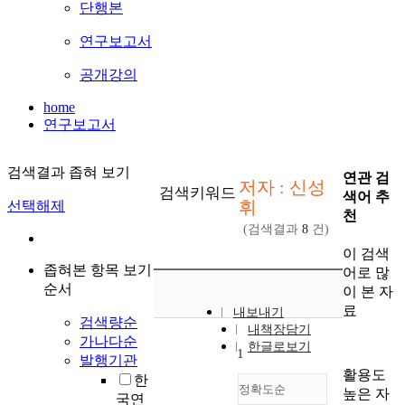
단행본
연구보고서
공개강의
home
연구보고서
검색결과 좁혀 보기
연관 검
저자 : 신성
검색키워드
색어 추
휘
선택해제
천
(검색결과
8
건)
이 검색
좁혀본 항목 보기
어로 많
순서
이 본 자
료
내보내기
검색량순
내책장담기
가나다순
한글로보기
1
발행기관
활용도
한
정확도순
높은 자
국연