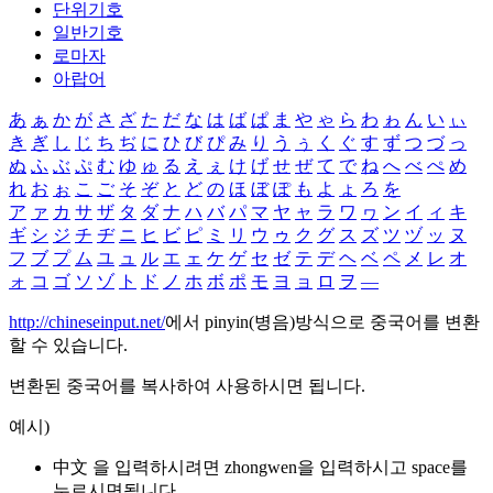
단위기호
일반기호
로마자
아랍어
あ
ぁ
か
が
さ
ざ
た
だ
な
は
ば
ぱ
ま
や
ゃ
ら
わ
ゎ
ん
い
ぃ
き
ぎ
し
じ
ち
ぢ
に
ひ
び
ぴ
み
り
う
ぅ
く
ぐ
す
ず
つ
づ
っ
ぬ
ふ
ぶ
ぷ
む
ゆ
ゅ
る
え
ぇ
け
げ
せ
ぜ
て
で
ね
へ
べ
ぺ
め
れ
お
ぉ
こ
ご
そ
ぞ
と
ど
の
ほ
ぼ
ぽ
も
よ
ょ
ろ
を
ア
ァ
カ
サ
ザ
タ
ダ
ナ
ハ
バ
パ
マ
ヤ
ャ
ラ
ワ
ヮ
ン
イ
ィ
キ
ギ
シ
ジ
チ
ヂ
ニ
ヒ
ビ
ピ
ミ
リ
ウ
ゥ
ク
グ
ス
ズ
ツ
ヅ
ッ
ヌ
フ
ブ
プ
ム
ユ
ュ
ル
エ
ェ
ケ
ゲ
セ
ゼ
テ
デ
ヘ
ベ
ペ
メ
レ
オ
ォ
コ
ゴ
ソ
ゾ
ト
ド
ノ
ホ
ボ
ポ
モ
ヨ
ョ
ロ
ヲ
―
http://chineseinput.net/
에서 pinyin(병음)방식으로 중국어를 변환
할 수 있습니다.
변환된 중국어를 복사하여 사용하시면 됩니다.
예시)
中文 을 입력하시려면
zhongwen
을 입력하시고 space를
누르시면됩니다.