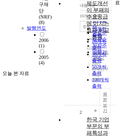
료
제도개선
구재
내림차순
정확도
이 부패의
단
순
10개씩 출력
수요공급
(NRF)
내림차순
인기도
(8)
에 미치는
순
조회
발행연도
10개씩
효과 비교
연도순
출력
ㆍ분석
제목순
2006
20개씩
(1)
저자순
신성휘
출력
발행기
서울시립
30개씩
2005
대학교
관순
출력
(4)
2005
50개씩
한국연구
오늘 본 자료
출력
재단
100개씩
(NRF)
출력
원
문
보
기
2
한국 기업
부문의 부
패특성과