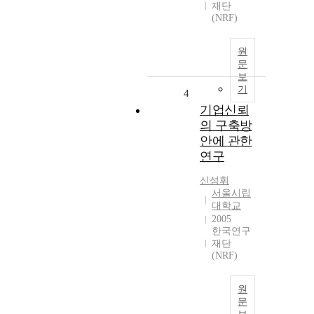
재단
(NRF)
원
문
보
기
4
기업신뢰
의 구축방
안에 관한
연구
신성휘
서울시립
대학교
2005
한국연구
재단
(NRF)
원
문