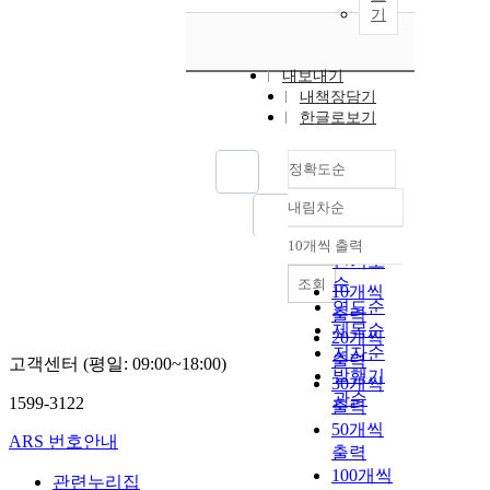
기
내보내기
내책장담기
한글로보기
정확도순
내림차순
정확도
순
10개씩 출력
내림차순
인기도
순
조회
10개씩
연도순
출력
제목순
20개씩
저자순
출력
고객센터 (평일: 09:00~18:00)
발행기
30개씩
관순
1599-3122
출력
50개씩
ARS 번호안내
출력
100개씩
관련누리집