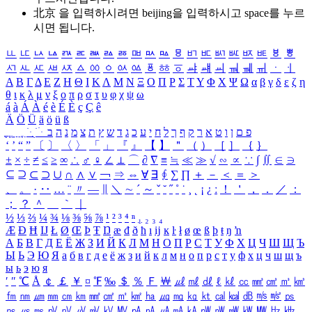
北京 을 입력하시려면
beijing
을 입력하시고 space를 누르
시면 됩니다.
ㅥ
ㅦ
ㅧ
ㅨ
ㅩ
ㅪ
ㅫ
ㅬ
ㅭ
ㅮ
ㅯ
ㅰ
ㅱ
ㅲ
ㅳ
ㅴ
ㅵ
ㅶ
ㅷ
ㅸ
ㅹ
ㅺ
ㅻ
ㅼ
ㅽ
ㅾ
ㅿ
ㆀ
ㆁ
ㆂ
ㆃ
ㆄ
ㆅ
ㆆ
ㆇ
ㆈ
ㆉ
ㆊ
ㆋ
ㆌ
ㆍ
ㆎ
Α
Β
Γ
Δ
Ε
Ζ
Η
Θ
Ι
Κ
Λ
Μ
Ν
Ξ
Ο
Π
Ρ
Σ
Τ
Υ
Φ
Χ
Ψ
Ω
α
β
γ
δ
ε
ζ
η
θ
ι
κ
λ
μ
ν
ξ
ο
π
ρ
σ
τ
υ
φ
χ
ψ
ω
á
à
Á
À
é
è
É
È
ç
Ç
ê
Ä
Ö
Ü
ä
ö
ü
ß
ְ
ֳ
ֲ
ֱ
ָ
ַ
ֵ
ֶ
ִ
ֹ
ּ
ֻ
ׂ
ׁ
ּ
ב
ה
נ
מ
צ
ת
ץ
ש
ד
ג
כ
ע
י
ח
ל
ך
ף
ק
ר
א
ט
ו
ן
ם
פ
‘
’
“
”
〔
〕
〈
〉
「
」
『
』
【
】
＂
（
）
［
］
｛
｝
±
×
÷
≠
≤
≥
∞
∴
♂
♀
∠
⊥
⌒
∂
∇
≡
≒
≪
≫
√
∽
∝
∵
∫
∬
∈
∋
⊆
⊇
⊂
⊃
∪
∩
∧
∨
￢
⇒
⇔
∀
∃
∮
∑
∏
＋
－
＜
＝
＞
、
。
·
‥
…
¨
〃
―
∥
＼
∼
´
～
ˇ
˘
˝
˚
˙
¸
˛
¡
¿
ː
！
＇
，
．
／
：
；
？
＾
＿
｀
｜
½
⅓
⅔
¼
¾
⅛
⅜
⅝
⅞
¹
²
³
⁴
ⁿ
₁
₂
₃
₄
Æ
Ð
Ħ
Ĳ
Ł
Ø
Œ
Þ
Ŧ
Ŋ
æ
đ
ð
ħ
ı
ĳ
ĸ
ŀ
ł
ø
œ
ß
þ
ŧ
ŋ
ŉ
А
Б
В
Г
Д
Е
Ё
Ж
З
И
Й
К
Л
М
Н
О
П
Р
С
Т
У
Ф
Х
Ц
Ч
Ш
Щ
Ъ
Ы
Ь
Э
Ю
Я
а
б
в
г
д
е
ё
ж
з
и
й
к
л
м
н
о
п
р
с
т
у
ф
х
ц
ч
ш
щ
ъ
ы
ь
э
ю
я
′
″
℃
Å
￠
￡
￥
¤
℉
‰
＄
％
Ｆ
￦
㎕
㎖
㎗
ℓ
㎘
㏄
㎣
㎤
㎥
㎦
㎙
㎚
㎛
㎜
㎝
㎞
㎟
㎠
㎡
㎢
㏊
㎍
㎎
㎏
㏏
㎈
㎉
㏈
㎧
㎨
㎰
㎱
㎲
㎳
㎴
㎵
㎶
㎷
㎸
㎹
㎀
㎁
㎂
㎃
㎄
㎺
㎻
㎽
㎾
㎿
㎐
㎑