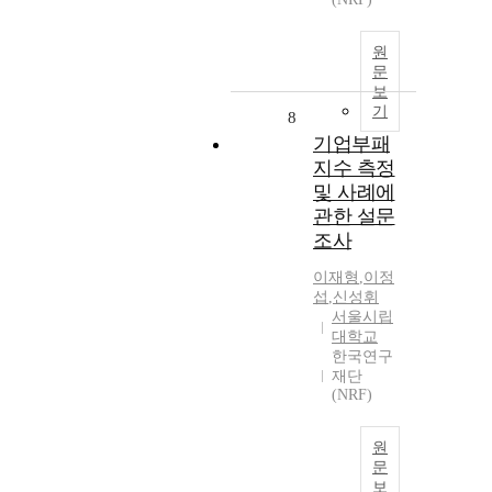
원
문
보
기
8
기업부패
지수 측정
및 사례에
관한 설문
조사
이재형
,
이정
섭
,
신성휘
서울시립
대학교
한국연구
재단
(NRF)
원
문
보