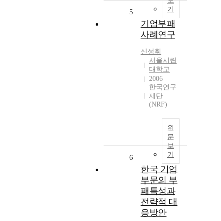
보
기
5
기업부패
사례연구
신성휘
서울시립
대학교
2006
한국연구
재단
(NRF)
원
문
보
기
6
한국 기업
부문의 부
패특성과
전략적 대
응방안