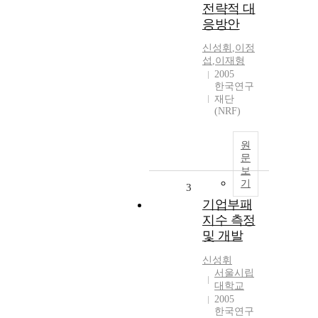
전략적 대
응방안
신성휘
,
이정
섭
,
이재형
2005
한국연구
재단
(NRF)
원
문
보
기
3
기업부패
지수 측정
및 개발
신성휘
서울시립
대학교
2005
한국연구