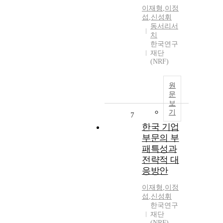
이재형
,
이정
섭
,
신성휘
동서리서
치
한국연구
재단
(NRF)
원
문
보
기
7
한국 기업
부문의 부
패특성과
전략적 대
응방안
이재형
,
이정
섭
,
신성휘
한국연구
재단
(NRF)