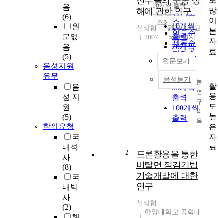
선수들의 운동 상
로
순
10개씩 출력
음
내림차순
많
해에 관한 연구
인기도
(6)
이
순
조회
10개씩
원
신상협
원광대학교
본
연도순
출력
문없
2007
국내석사
자
제목순
20개씩
음
료
저자순
(5)
출력
원문보기
발행기
음성지원
30개씩
관순
유무
출력
음성듣기
본
활
음
50개씩
연
용
성 지
출력
구
도
원
100개씩
의
높
(5)
출력
목
학위유형
은
적
자
국
은
료
내석
핸
2
드론활용을 통한
사
드
비탈면 점검기법
(8)
볼
기술개발에 대한
국
종
연구
내박
목
사
선
신상협
(2)
수
한양대학교 공학대
해