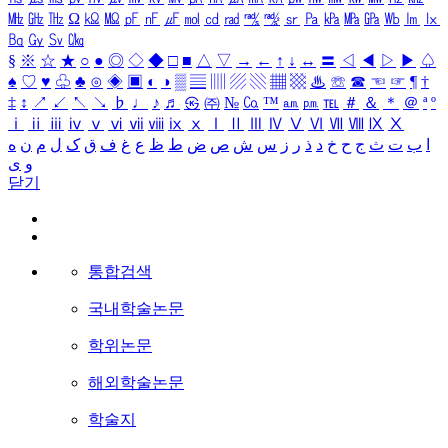
㎒
㎓
㎔
Ω
㏀
㏁
㎊
㎋
㎌
㏖
㏅
㎭
㎮
㎯
㏛
㎩
㎪
㎫
㎬
㏝
㏐
㏓
㏃
㏉
㏜
㏆
§
※
☆
★
○
●
◎
◇
◆
□
■
△
▽
→
←
↑
↓
↔
〓
◁
◀
▷
▶
♤
♠
♡
♥
♧
♣
⊙
◈
▣
◐
◑
▒
▤
▥
▨
▧
▦
▩
♨
☏
☎
☜
☞
¶
†
‡
↕
↗
↙
↖
↘
♭
♩
♪
♬
㉿
㈜
№
㏇
™
㏂
㏘
℡
＃
＆
＊
＠
ª
º
ⅰ
ⅱ
ⅲ
ⅳ
ⅴ
ⅵ
ⅶ
ⅷ
ⅸ
ⅹ
Ⅰ
Ⅱ
Ⅲ
Ⅳ
Ⅴ
Ⅵ
Ⅶ
Ⅷ
Ⅸ
Ⅹ
ا
ب
ت
ث
ج
ح
خ
د
ذ
ر
ز
س
ش
ص
ض
ط
ظ
ع
غ
ف
ق
ک
ل
م
ن
ه
و
ی
닫기
통합검색
국내학술논문
학위논문
해외학술논문
학술지