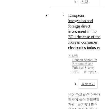
명
리
신청
자
의
나
중
참
라
학
8
European
여
고
교
integration and
자
속
핸
를
foreign direct
도
드
선
로
investment in the
볼
정
와
EC : the case of the
선
하
국
수
Korean consumer
여
토
2
electronics industry
반
비
6
구
탈
0
신상협
조
면
London School of
명
Economics and
화
은
으
Political Science
된
총
로
1995
해외박사
면
3
구
담
만
성
을
7
원문보기
하
실
5
였
시
8
본 논문(論文)은 한국가
으
하
4
전사(社)들이 유럽연합
며
고
곳
회원국들(EU)에 한 직
무
G
,