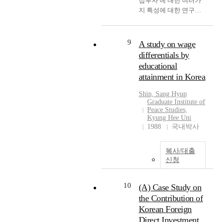
접투자 에 대한 여러가
선
io
태
지 특성에 대한 연구이
표
rg
풍
다. 본 논문(論文)에서
집
i
·
생각하고 있는 주된 사
하
의
집
항은 왜 한국가전사(社)
였
9
A study on wage
현
중
들이 1986년 이후에 유
다
differentials by
상
호
럽연합 회원국들(EU)에
.
educational
학
우
갑자기 많은 직접투자
본
attainment in Korea
적
등
를 하게 되었는가? 하는
연
연
자
것이다. 본 논문(論文)에
구
Shin, Sang Hyup
구
연
서 다루고 있는 또 한 가
를
Graduate Institute of
방
재
지의 문제는 정부와 기
위
Peace Studies,
법
해
Kyung Hee Uni
업체와의 관 계이다. 본
한
을
1988
국내박사
로
논문(論文)에 연구결과
자
사
발
는 이제 까지의 정부와
료
용
생
기업체간의 관계, 즉 정
수
복사/대출
하
하
부의 지시나 정책을 기
집
신청
여
는
업체들이 거의 무조건
은
분
붕
따르는 관계와는 다르
중
10
석
(A) Case Study on
괴
게 한 국가전사(社)들의
학
하
사
the Contribution of
유럽연합회원국들(EU)
교
였
고
Korean Foreign
에 대한 투자결정은 정
핸
다
는
부의 지시나 정 책과는
드
Direct Investment