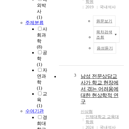
들
학원
외박
의
2019
국내석사
사
운
(1)
동
원문보기
주제분류
상
사
해
목차검색
일
회과
를
조회
반
이
학
적
론
(8)
음성듣기
으
화
공
로
작
학
비
업
(1)
탈
의
자
면
3
일
남성 전문상담교
연과
활
환
학
사가 학교 현장에
동
으
(1)
서 겪는 어려움에
에
로
교
대한 현상학적 연
따
써
육
구
른
경
(1)
지
기
수여기관
신상협
반
력
인제대학교 교육대
경
거
향
학원
희대
동
상
2024
국내석사