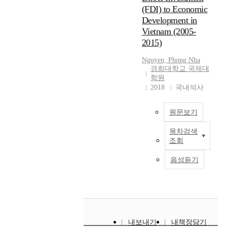
.
한
크게 상관없이 기업체
볼
(FDI) to Economic
자
해
들의 독자적인 결정으
선
Development in
료
평
로 이루어 졌다는 것이
수
Vietnam (2005-
를
균
다. 이런 새로운 관계가
의
2015)
분
1
가능할 수 있었던 것은
상
석
5
한국 정부가 한국의 국
해
Nguyen, Phong Nha
한
0
가경쟁력 (National
에
경희대학교 국제대
결
여
Competitiveness)은 한
관
학원
과
건
국기업체들이 세계시장
2018
국내석사
한
,
에
에서 외국 기업체들과
조
5
이
의 경쟁에서 어떻게 하
사
원문보기
개
르
느냐 하는 결과에 달려
연
의
며
있다는 사실을 알았기
구
목차검색
A
상
,
때문이다. 본 논문(論文)
로
조회
f
위
이
에서의 이런 결론은
설
t
범
를
1994년 7월말 현재 유
문
음성듣기
e
주
예
럽연합회원국들(EU) 에
조
r
와
방
투자를 하고 있는 한국
사
3
1
하
가전사(社)들을 대상으
하
0
2
기
로 설문지 조사와, 그 중
였
y
개
위
9개 회사들의 현지 대표
다
e
의
해
들과의 심층 인터뷰를
.
내보내기
내책장담기
a
하