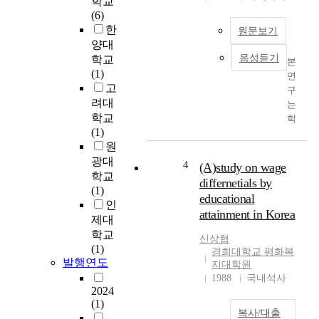
학교
은
을
(6)
절
위
한
원문보기
토
하
양대
및
여
음성듣기
학교
본
굴
상
(1)
연
착
해
고
구
과
예
려대
는
같
방
학교
학
은
및
(1)
교
인
효
원
현
위
율
광대
장
적
4
(A)study on wage
적
학교
에
인
인
differnetials by
(1)
서
행
선
educational
인
남
위
수
attainment in Korea
성
제대
에
지
전
학교
의
도
신상협
문
(1)
한
관
경희대학교 평화복
상
발행연도
것
지대학원
리
담
으
1988
국내석사
를
교
2024
로
위
(1)
사
이
한
복사/대출
가