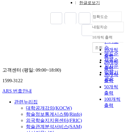
보
통해서 얻었다. This
수
한글로보기
r
위
다
thesis examines the
집
s
범
과
exceptional nature of
된
정확도순
,
주
학
the investment of
자
V
,
적
Korean consumer
료
내림차순
i
정확도
2
이
electronics Srms in the
는
e
순
9
고
EC. The main question
통
10개씩 출력
내림차순
t
개
인기도
효
focuses on the reasons
계
n
의
순
과
조회
for and the conditions
패
10개씩
a
의
적
연도순
under which Korean
키
출력
m
미
인
제목순
consumer electronics
지
20개씩
h
단
비
저자순
lirms increased their
인
출력
고객센터 (평일: 09:00~18:00)
a
위
탈
investment so heavily in
발행기
S
30개씩
s
를
면
the EC after 1986 and
P
관순
1599-3122
출력
b
도
의
why they and not the
S
50개씩
e
출
안
Korean government
S/
ARS 번호안내
출력
e
하
전
took an initiating role,
P
100개씩
n
였
성
관련누리집
in the investment
C
출력
s
다
검
decision-making
(1
대학공개강의(KOCW)
u
.
토
process. This is a break
2.
학술정보통계시스템(Rinfo)
c
남
에
thorn the long tradition
0
외국학술지지원센터(FRIC)
c
성
대
of strong governmental
w
학술관계분석서비스(SAM)
e
전
한
initiatives previously
in