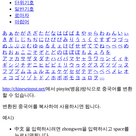
단위기호
일반기호
로마자
아랍어
あ
ぁ
か
が
さ
ざ
た
だ
な
は
ば
ぱ
ま
や
ゃ
ら
わ
ゎ
ん
い
ぃ
き
ぎ
し
じ
ち
ぢ
に
ひ
び
ぴ
み
り
う
ぅ
く
ぐ
す
ず
つ
づ
っ
ぬ
ふ
ぶ
ぷ
む
ゆ
ゅ
る
え
ぇ
け
げ
せ
ぜ
て
で
ね
へ
べ
ぺ
め
れ
お
ぉ
こ
ご
そ
ぞ
と
ど
の
ほ
ぼ
ぽ
も
よ
ょ
ろ
を
ア
ァ
カ
サ
ザ
タ
ダ
ナ
ハ
バ
パ
マ
ヤ
ャ
ラ
ワ
ヮ
ン
イ
ィ
キ
ギ
シ
ジ
チ
ヂ
ニ
ヒ
ビ
ピ
ミ
リ
ウ
ゥ
ク
グ
ス
ズ
ツ
ヅ
ッ
ヌ
フ
ブ
プ
ム
ユ
ュ
ル
エ
ェ
ケ
ゲ
セ
ゼ
テ
デ
ヘ
ベ
ペ
メ
レ
オ
ォ
コ
ゴ
ソ
ゾ
ト
ド
ノ
ホ
ボ
ポ
モ
ヨ
ョ
ロ
ヲ
―
http://chineseinput.net/
에서 pinyin(병음)방식으로 중국어를 변환
할 수 있습니다.
변환된 중국어를 복사하여 사용하시면 됩니다.
예시)
中文 을 입력하시려면
zhongwen
을 입력하시고 space를
누르시면됩니다.