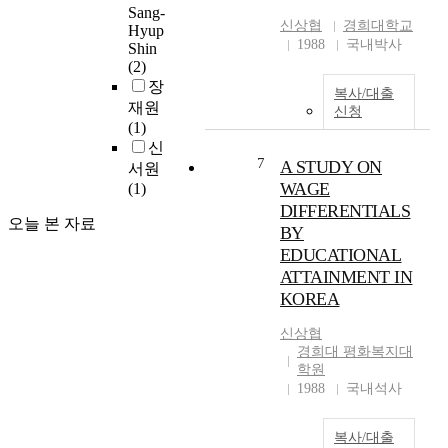
있
Sang-
관
0
신상협
경희대학교
Hyup
다
리
0
1988
국내박사
Shin
.
에
7
(2)
학
이
년
장
교
르
복사/대출
도
재원
상
신청
기
현
(1)
담
까
재
신
경
지
대
7
A STUDY ON
서원
험
세
한
WAGE
(1)
이
심
핸
DIFFERENTIALS
충
한
드
오늘 본 자료
BY
분
주
볼
하
EDUCATIONAL
의
협
다
가
ATTAINMENT IN
회
는
필
KOREA
에
기
요
등
준
하
신상협
록
에
경희대 평화복지대
다
되
학원
적
.
어
1988
국내석사
합
현
있
한
재
는
8
우
남
복사/대출