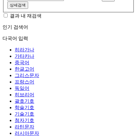
상세검색
결과 내 재검색
인기 검색어
다국어 입력
히라가나
가타카나
중국어
한글고어
그리스문자
프랑스어
독일어
히브리어
괄호기호
학술기호
기술기호
첨자기호
라틴문자
러시아문자