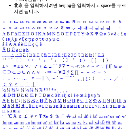
北京 을 입력하시려면
beijing
을 입력하시고 space를 누르
시면 됩니다.
ㅥ
ㅦ
ㅧ
ㅨ
ㅩ
ㅪ
ㅫ
ㅬ
ㅭ
ㅮ
ㅯ
ㅰ
ㅱ
ㅲ
ㅳ
ㅴ
ㅵ
ㅶ
ㅷ
ㅸ
ㅹ
ㅺ
ㅻ
ㅼ
ㅽ
ㅾ
ㅿ
ㆀ
ㆁ
ㆂ
ㆃ
ㆄ
ㆅ
ㆆ
ㆇ
ㆈ
ㆉ
ㆊ
ㆋ
ㆌ
ㆍ
ㆎ
Α
Β
Γ
Δ
Ε
Ζ
Η
Θ
Ι
Κ
Λ
Μ
Ν
Ξ
Ο
Π
Ρ
Σ
Τ
Υ
Φ
Χ
Ψ
Ω
α
β
γ
δ
ε
ζ
η
θ
ι
κ
λ
μ
ν
ξ
ο
π
ρ
σ
τ
υ
φ
χ
ψ
ω
á
à
Á
À
é
è
É
È
ç
Ç
ê
Ä
Ö
Ü
ä
ö
ü
ß
ְ
ֳ
ֲ
ֱ
ָ
ַ
ֵ
ֶ
ִ
ֹ
ּ
ֻ
ׂ
ׁ
ּ
ב
ה
נ
מ
צ
ת
ץ
ש
ד
ג
כ
ע
י
ח
ל
ך
ף
ק
ר
א
ט
ו
ן
ם
פ
‘
’
“
”
〔
〕
〈
〉
「
」
『
』
【
】
＂
（
）
［
］
｛
｝
±
×
÷
≠
≤
≥
∞
∴
♂
♀
∠
⊥
⌒
∂
∇
≡
≒
≪
≫
√
∽
∝
∵
∫
∬
∈
∋
⊆
⊇
⊂
⊃
∪
∩
∧
∨
￢
⇒
⇔
∀
∃
∮
∑
∏
＋
－
＜
＝
＞
、
。
·
‥
…
¨
〃
―
∥
＼
∼
´
～
ˇ
˘
˝
˚
˙
¸
˛
¡
¿
ː
！
＇
，
．
／
：
；
？
＾
＿
｀
｜
½
⅓
⅔
¼
¾
⅛
⅜
⅝
⅞
¹
²
³
⁴
ⁿ
₁
₂
₃
₄
Æ
Ð
Ħ
Ĳ
Ł
Ø
Œ
Þ
Ŧ
Ŋ
æ
đ
ð
ħ
ı
ĳ
ĸ
ŀ
ł
ø
œ
ß
þ
ŧ
ŋ
ŉ
А
Б
В
Г
Д
Е
Ё
Ж
З
И
Й
К
Л
М
Н
О
П
Р
С
Т
У
Ф
Х
Ц
Ч
Ш
Щ
Ъ
Ы
Ь
Э
Ю
Я
а
б
в
г
д
е
ё
ж
з
и
й
к
л
м
н
о
п
р
с
т
у
ф
х
ц
ч
ш
щ
ъ
ы
ь
э
ю
я
′
″
℃
Å
￠
￡
￥
¤
℉
‰
＄
％
Ｆ
￦
㎕
㎖
㎗
ℓ
㎘
㏄
㎣
㎤
㎥
㎦
㎙
㎚
㎛
㎜
㎝
㎞
㎟
㎠
㎡
㎢
㏊
㎍
㎎
㎏
㏏
㎈
㎉
㏈
㎧
㎨
㎰
㎱
㎲
㎳
㎴
㎵
㎶
㎷
㎸
㎹
㎀
㎁
㎂
㎃
㎄
㎺
㎻
㎽
㎾
㎿
㎐
㎑