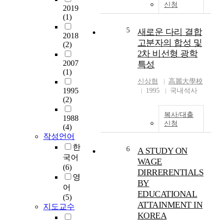
를
기
신청
2019
경
방
초
(1)
험
지
자
하
5
하
새로운 다리 결합
료
2018
는
기
고분자의 합성 및
를
(2)
어
위
제
2차 비선형 광학
려
해
공
2007
특성
움
서
하
(1)
의
는
는
신상협
高麗大學校
본
지
1995
1995
국내석사
데
질
반
(2)
목
과
조
적
복사/대출
의
1988
사
이
신청
(4)
미
부
있
작성언어
를
터
다
한
이
설
6
A STUDY ON
.
해
국어
계
연
WAGE
하
(6)
·
구
DIRRERENTIALS
는
영
시
대
BY
데
어
공
상
EDUCATIONAL
목
(5)
·
자
ATTAINMENT IN
적
지도교수
유
는
KOREA
이
지
2