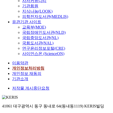
사서커뮤니티
s
문
연
undertaken in the
d
기관회원
s
상
구
strategic a&ins of
o
지식나눔(LOOK)
f
담
들
Korean firms. This study
w
의학전자도서관(MEDLIS)
u
교
의
contends that the main
s
유관기관 사이트
l
사
필
reason for this is that the
pr
교육부(MOE)
i
는
요
Korean government
o
국립장애인도서관(NLD)
n
학
성
acknowledges that
gr
국립중앙도서관(NL)
a
교
이
national
a
t
국회도서관(NAL)
현
대
competitiveness, which
m
t
연구윤리정보포털(CRE)
장
두
largely affects the
))
r
에
사이언스온 (ScienceON)
되
standard of living of the
를
a
서
고
people, is determined by
이
이용약관
c
남
있
the success of locally-
용
t
개인정보처리방침
성
다
based firms in global
하
i
개인정보 재동의
상
.
competition. In
여
n
담
기관소개
addition, the
집
g
자
최
government
단
저작물 게시중단요청
F
이
근
acknowledges that
별
D
기
드
Korean firms are obliged
평
I
때
론
to sell their products in
균
i
문
은
foreign countries
및
41061 대구광역시 동구 동내로 64(동내동1119) KERIS빌딩
n
에
재
because of the small size
표