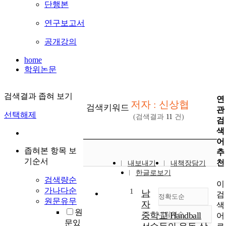
단행본
연구보고서
공개강의
home
학위논문
검색결과 좁혀 보기
연
저자 : 신상협
검색키워드
관
선택해제
(검색결과
11
건)
검
색
어
좁혀본 항목 보
추
기순서
천
내보내기
내책장담기
한글로보기
검색량순
이
가나다순
1
남
검
정확도순
원문유무
자
색
원
중학교 Handball
내림차순
어
정확도
문있