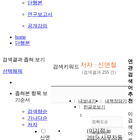
단행본
연구보고서
공개강의
home
단행본
검색결과 좁혀 보기
연
저자 : 신면철
검색키워드
관
선택해제
(검색결과
255
건)
검
색
어
좁혀본 항목 보
추
기순서
천
내보내기
내책장담기
한글로보기
검색량순
이
1
가나다순
검
정확도순
저자
색
(이기적 in
내림차순
어
정확도
2015) 사무자동
신면