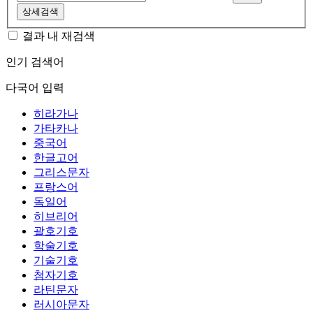
상세검색
결과 내 재검색
인기 검색어
다국어 입력
히라가나
가타카나
중국어
한글고어
그리스문자
프랑스어
독일어
히브리어
괄호기호
학술기호
기술기호
첨자기호
라틴문자
러시아문자