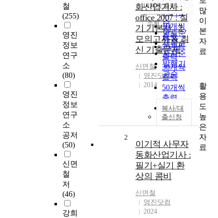
로
순
철
화산업기사 :
10개씩 출력
내림차순
많
인기도
(255)
office 2007 : 실
이
순
조회
10개씩
기 기본서 . 2 ,
본
연도순
영진
출력
모의고사 & 최
자
제목순
정보
20개씩
신 기출문제
료
저자순
연구
출력
발행기
소
신면철
30개씩
관순
(80)
영진닷컴
출력
2014
활
50개씩
영진
용
출력
정보
도
100개씩
복사/대
연구
높
출신청
출력
소
은
공저
자
2
이기적 사무자
(50)
료
동화산업기사 :
신면
필기+실기 환
철
상의 콤비
저
신면철
(46)
영진닷컴
2024
강희