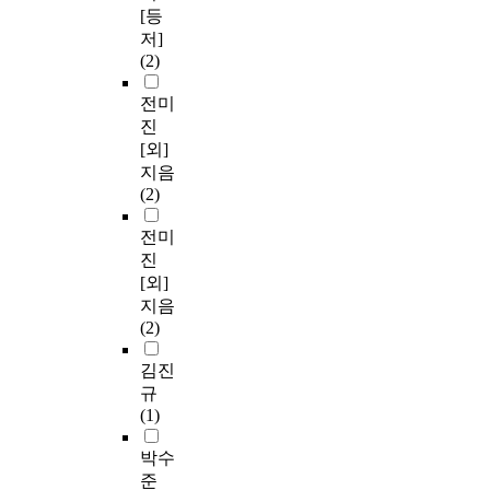
[등
저]
(2)
전미
진
[외]
지음
(2)
전미
진
[외]
지음
(2)
김진
규
(1)
박수
준