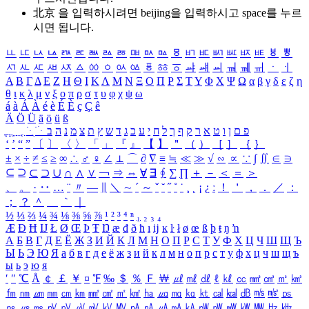
北京 을 입력하시려면
beijing
을 입력하시고 space를 누르
시면 됩니다.
ㅥ
ㅦ
ㅧ
ㅨ
ㅩ
ㅪ
ㅫ
ㅬ
ㅭ
ㅮ
ㅯ
ㅰ
ㅱ
ㅲ
ㅳ
ㅴ
ㅵ
ㅶ
ㅷ
ㅸ
ㅹ
ㅺ
ㅻ
ㅼ
ㅽ
ㅾ
ㅿ
ㆀ
ㆁ
ㆂ
ㆃ
ㆄ
ㆅ
ㆆ
ㆇ
ㆈ
ㆉ
ㆊ
ㆋ
ㆌ
ㆍ
ㆎ
Α
Β
Γ
Δ
Ε
Ζ
Η
Θ
Ι
Κ
Λ
Μ
Ν
Ξ
Ο
Π
Ρ
Σ
Τ
Υ
Φ
Χ
Ψ
Ω
α
β
γ
δ
ε
ζ
η
θ
ι
κ
λ
μ
ν
ξ
ο
π
ρ
σ
τ
υ
φ
χ
ψ
ω
á
à
Á
À
é
è
É
È
ç
Ç
ê
Ä
Ö
Ü
ä
ö
ü
ß
ְ
ֳ
ֲ
ֱ
ָ
ַ
ֵ
ֶ
ִ
ֹ
ּ
ֻ
ׂ
ׁ
ּ
ב
ה
נ
מ
צ
ת
ץ
ש
ד
ג
כ
ע
י
ח
ל
ך
ף
ק
ר
א
ט
ו
ן
ם
פ
‘
’
“
”
〔
〕
〈
〉
「
」
『
』
【
】
＂
（
）
［
］
｛
｝
±
×
÷
≠
≤
≥
∞
∴
♂
♀
∠
⊥
⌒
∂
∇
≡
≒
≪
≫
√
∽
∝
∵
∫
∬
∈
∋
⊆
⊇
⊂
⊃
∪
∩
∧
∨
￢
⇒
⇔
∀
∃
∮
∑
∏
＋
－
＜
＝
＞
、
。
·
‥
…
¨
〃
―
∥
＼
∼
´
～
ˇ
˘
˝
˚
˙
¸
˛
¡
¿
ː
！
＇
，
．
／
：
；
？
＾
＿
｀
｜
½
⅓
⅔
¼
¾
⅛
⅜
⅝
⅞
¹
²
³
⁴
ⁿ
₁
₂
₃
₄
Æ
Ð
Ħ
Ĳ
Ł
Ø
Œ
Þ
Ŧ
Ŋ
æ
đ
ð
ħ
ı
ĳ
ĸ
ŀ
ł
ø
œ
ß
þ
ŧ
ŋ
ŉ
А
Б
В
Г
Д
Е
Ё
Ж
З
И
Й
К
Л
М
Н
О
П
Р
С
Т
У
Ф
Х
Ц
Ч
Ш
Щ
Ъ
Ы
Ь
Э
Ю
Я
а
б
в
г
д
е
ё
ж
з
и
й
к
л
м
н
о
п
р
с
т
у
ф
х
ц
ч
ш
щ
ъ
ы
ь
э
ю
я
′
″
℃
Å
￠
￡
￥
¤
℉
‰
＄
％
Ｆ
￦
㎕
㎖
㎗
ℓ
㎘
㏄
㎣
㎤
㎥
㎦
㎙
㎚
㎛
㎜
㎝
㎞
㎟
㎠
㎡
㎢
㏊
㎍
㎎
㎏
㏏
㎈
㎉
㏈
㎧
㎨
㎰
㎱
㎲
㎳
㎴
㎵
㎶
㎷
㎸
㎹
㎀
㎁
㎂
㎃
㎄
㎺
㎻
㎽
㎾
㎿
㎐
㎑