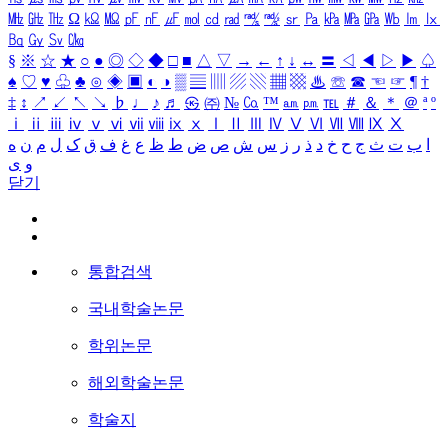
㎒
㎓
㎔
Ω
㏀
㏁
㎊
㎋
㎌
㏖
㏅
㎭
㎮
㎯
㏛
㎩
㎪
㎫
㎬
㏝
㏐
㏓
㏃
㏉
㏜
㏆
§
※
☆
★
○
●
◎
◇
◆
□
■
△
▽
→
←
↑
↓
↔
〓
◁
◀
▷
▶
♤
♠
♡
♥
♧
♣
⊙
◈
▣
◐
◑
▒
▤
▥
▨
▧
▦
▩
♨
☏
☎
☜
☞
¶
†
‡
↕
↗
↙
↖
↘
♭
♩
♪
♬
㉿
㈜
№
㏇
™
㏂
㏘
℡
＃
＆
＊
＠
ª
º
ⅰ
ⅱ
ⅲ
ⅳ
ⅴ
ⅵ
ⅶ
ⅷ
ⅸ
ⅹ
Ⅰ
Ⅱ
Ⅲ
Ⅳ
Ⅴ
Ⅵ
Ⅶ
Ⅷ
Ⅸ
Ⅹ
ا
ب
ت
ث
ج
ح
خ
د
ذ
ر
ز
س
ش
ص
ض
ط
ظ
ع
غ
ف
ق
ک
ل
م
ن
ه
و
ی
닫기
통합검색
국내학술논문
학위논문
해외학술논문
학술지