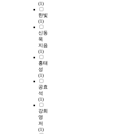
(1)
한빛
(1)
신동
욱
지음
(1)
홍태
성
(1)
공효
석
(1)
강희
영
저
(1)