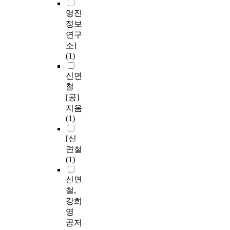
영진
정보
연구
소]
(1)
신면
철
[공]
지음
(1)
[신
면철
(1)
신면
철,
강희
영
공저