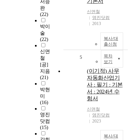
기본서
서승
완
신면철
(22)
영진닷컴
2013
박이
술
복사/대
(22)
출신청
신면
목차
5
철
보기
[공]
(이기적) 사무
지음
(21)
자동화산업기
사 : 필기 : 기본
박현
서 : 2024년 수
미
험서
(16)
신면철
영진
영진닷컴
닷컴
2023
(15)
복사/대
강희