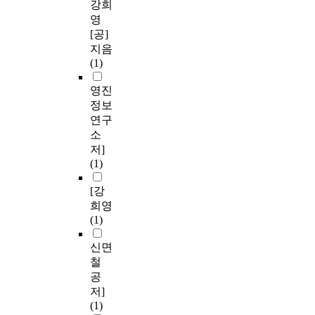
강희
영
[공]
지음
(1)
영진
정보
연구
소
저]
(1)
[강
희영
(1)
신면
철
공
저]
(1)