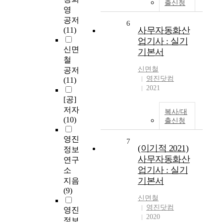
출신청
영
공저
6
사무자동화산
(11)
업기사 : 실기
신면
기본서
철
신면철
공저
영진닷컴
(11)
2021
[공]
저자
복사/대
(10)
출신청
영진
7
(이기적 2021)
정보
사무자동화산
연구
업기사 : 실기
소
기본서
지음
(9)
신면철
영진닷컴
영진
2020
정보