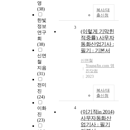
영
(38)
복사/대
출신청
한빛
정보
3
(이렇게 기막힌
연구
적중률) 사무자
회
동화산업기사 :
(38)
필기 : 기본서
신면
신면철
철
YoungJin.com 영
지음
진닷컴
(31)
2023
전미
복사/대
진
출신청
(24)
4
이화
(이기적in 2014)
진
사무자동화산
(23)
업기사 : 필기