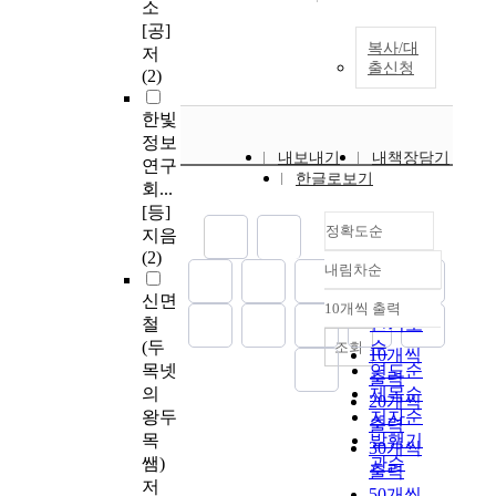
소
[공]
복사/대
저
출신청
(2)
한빛
정보
내보내기
내책장담기
연구
한글로보기
회...
[등]
정확도순
지음
(2)
내림차순
정확도
신면
순
10개씩 출력
내림차순
철
인기도
(두
순
조회
10개씩
목넷
연도순
출력
의
제목순
20개씩
왕두
저자순
출력
목
발행기
30개씩
쌤)
관순
출력
저
50개씩