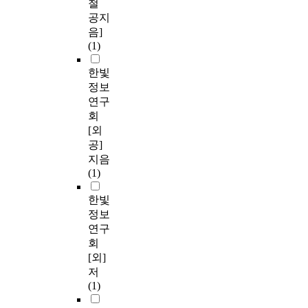
철
공지
음]
(1)
한빛
정보
연구
회
[외
공]
지음
(1)
한빛
정보
연구
회
[외]
저
(1)