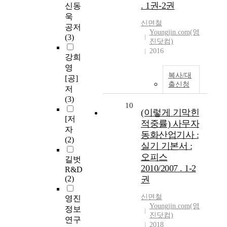
. 1권-2권
신동
욱
신면철
공저
Youngjin.com(영
(3)
진닷컴)
2016
강희
영
복사/대
[공]
출신청
저
(3)
10
(이렇게 기막힌
[저
적중률) 사무자
자
동화산업기사 :
(2)
실기 기본서 :
오피스
길벗
2010/2007 . 1-2
R&D
(2)
권
신면철
영진
Youngjin.com(영
정보
진닷컴)
연구
2018