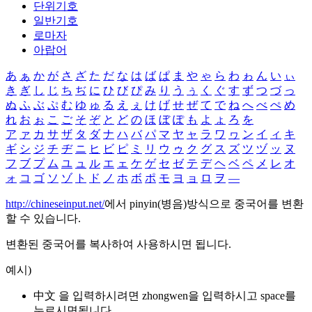
단위기호
일반기호
로마자
아랍어
あ
ぁ
か
が
さ
ざ
た
だ
な
は
ば
ぱ
ま
や
ゃ
ら
わ
ゎ
ん
い
ぃ
き
ぎ
し
じ
ち
ぢ
に
ひ
び
ぴ
み
り
う
ぅ
く
ぐ
す
ず
つ
づ
っ
ぬ
ふ
ぶ
ぷ
む
ゆ
ゅ
る
え
ぇ
け
げ
せ
ぜ
て
で
ね
へ
べ
ぺ
め
れ
お
ぉ
こ
ご
そ
ぞ
と
ど
の
ほ
ぼ
ぽ
も
よ
ょ
ろ
を
ア
ァ
カ
サ
ザ
タ
ダ
ナ
ハ
バ
パ
マ
ヤ
ャ
ラ
ワ
ヮ
ン
イ
ィ
キ
ギ
シ
ジ
チ
ヂ
ニ
ヒ
ビ
ピ
ミ
リ
ウ
ゥ
ク
グ
ス
ズ
ツ
ヅ
ッ
ヌ
フ
ブ
プ
ム
ユ
ュ
ル
エ
ェ
ケ
ゲ
セ
ゼ
テ
デ
ヘ
ベ
ペ
メ
レ
オ
ォ
コ
ゴ
ソ
ゾ
ト
ド
ノ
ホ
ボ
ポ
モ
ヨ
ョ
ロ
ヲ
―
http://chineseinput.net/
에서 pinyin(병음)방식으로 중국어를 변환
할 수 있습니다.
변환된 중국어를 복사하여 사용하시면 됩니다.
예시)
中文 을 입력하시려면
zhongwen
을 입력하시고 space를
누르시면됩니다.