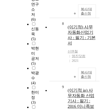
연구
소
복사/대
출신청
저
(6)
8
(이기적) 사무
신동
자동화산업기
욱
사 : 필기 : 기본
(5)
서
박현
신면철
미
영진닷컴
공저
2021
(5)
복사/대
박광
출신청
수
(4)
9
(이기적 in) 사
한미
무자동화 산업
정
기사 : 필기 :
(3)
2016 미니족보